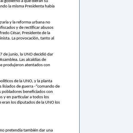
 al gobierno a que dieran su
uando la misma Presidenta había
raria y la reforma urbana no
fiscados y de rectificar abusos
lfredo César, Presidente de la
nista. La provocación, tanto al
17 de junio, la UNO decidió dar
a Asamblea. Las alcaldías de
 se produjeron atentados con
líticos de la UNO, y la planta
s lisiados de guerra -"comando de
os pobladores beneficiados con
s y en particular a todos los
e eran los diputados de la UNO los
ismo pretendía también dar una