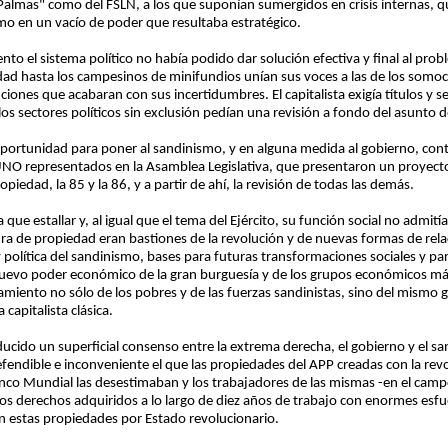
Palmas" como del FSLN, a los que suponían sumergidos en crisis internas, q
mo en un vacío de poder que resultaba estratégico.
to el sistema político no había podido dar solución efectiva y final al prob
dad hasta los campesinos de minifundios unían sus voces a las de los somoci
iones que acabaran con sus incertidumbres. El capitalista exigía títulos y s
os sectores políticos sin exclusión pedían una revisión a fondo del asunto d
 oportunidad para poner al sandinismo, y en alguna medida al gobierno, contr
 UNO representados en la Asamblea Legislativa, que presentaron un proyecto
ropiedad, la 85 y la 86, y a partir de ahí, la revisión de todas las demás.
 que estallar y, al igual que el tema del Ejército, su función social no adm
ura de propiedad eran bastiones de la revolución y de nuevas formas de rela
y política del sandinismo, bases para futuras transformaciones sociales y par
uevo poder económico de la gran burguesía y de los grupos económicos más
miento no sólo de los pobres y de las fuerzas sandinistas, sino del mismo g
capitalista clásica.
ducido un superficial consenso entre la extrema derecha, el gobierno y el 
defendible e inconveniente el que las propiedades del APP creadas con la re
 Banco Mundial las desestimaban y los trabajadores de las mismas -en el camp
los derechos adquiridos a lo largo de diez años de trabajo con enormes esfue
en estas propiedades por Estado revolucionario.