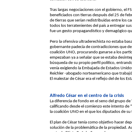
Tras largas negociaciones con el gobierno, el 
beneficiados con tierras después del 25 de fe
de tierras que serían redistribuidas entre los ca
todos los terratenientes del país a entregar su
fue un gesto propagandístico y demagógico que 
Pero la ofensiva ultraderechista no estaba bas
gobernante padecía de contradicciones que deb
coalición UNO, procurando ganarse a los parti
empezaban ya a señalar que se estaba desinte
búsqueda de su propio perfil político, entrando
venía exigiendo la Embajada de Estados Unidos
Reichler -abogado norteamericano que trabajó 
El malestar de César era el reflejo del de los E
Alfredo César en el centro de la crisis
La diferencia de fondo en el seno del grupo de 
calificando desde el comienzo este intento de 
la coalición UNO en el que los diputados de su 
El plan de César tenía como objetivo hacer de
solución de la problemática de la propiedad. 