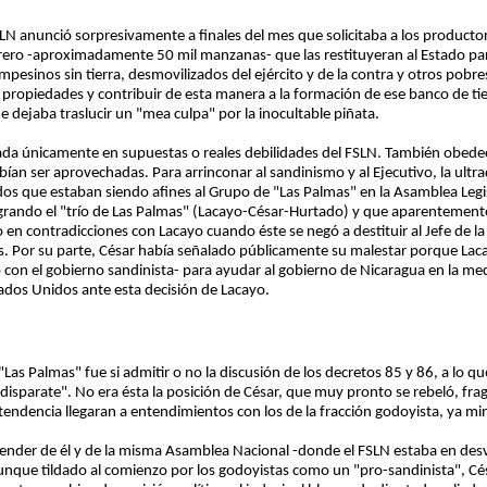
FSLN anunció sorpresivamente a finales del mes que solicitaba a los producto
brero -aproximadamente 50 mil manzanas- que las restituyeran al Estado pa
mpesinos sin tierra, desmovilizados del ejército y de la contra y otros pobres.
s propiedades y contribuir de esta manera a la formación de ese banco de tie
dejaba traslucir un "mea culpa" por la inocultable piñata.
ada únicamente en supuestas o reales debilidades del FSLN. También obedeci
ían ser aprovechadas. Para arrinconar al sandinismo y al Ejecutivo, la ult
dos que estaban siendo afines al Grupo de "Las Palmas" en la Asamblea Leg
grando el "trío de Las Palmas" (Lacayo-César-Hurtado) y que aparentement
 en contradicciones con Lacayo cuando éste se negó a destituir al Jefe de la 
. Por su parte, César había señalado públicamente su malestar porque Lac
con el gobierno sandinista- para ayudar al gobierno de Nicaragua en la med
stados Unidos ante esta decisión de Lacayo.
"Las Palmas" fue si admitir o no la discusión de los decretos 85 y 86, a lo 
"disparate". No era ésta la posición de César, que muy pronto se rebeló, fr
tendencia llegaran a entendimientos con los de la fracción godoyista, ya mi
pender de él y de la misma Asamblea Nacional -donde el FSLN estaba en desv
Aunque tildado al comienzo por los godoyistas como un "pro-sandinista", C