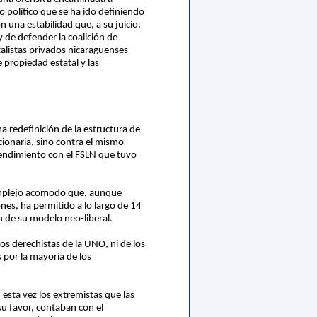
o político que se ha ido definiendo
una estabilidad que, a su juicio,
y de defender la coalición de
talistas privados nicaragüenses
propiedad estatal y las
a redefinición de la estructura de
cionaria, sino contra el mismo
tendimiento con el FSLN que tuvo
 complejo acomodo que, aunque
nes, ha permitido a lo largo de 14
n de su modelo neo-liberal.
s derechistas de la UNO, ni de los
 por la mayoría de los
 esta vez los extremistas que las
su favor, contaban con el