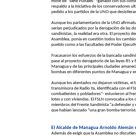
mote de "Siete Puñales" -ganado con sus consta
respaldo a la iniciativa de los conservadores 
pedido a los partidos de la UNO que desistieran
Aunque los parlamentarios de la UNO afirmaban
serían perjudicados por la derogación de las do
sandinistas, la realidad era otra. El proyecto 
Asamblea, ponía en cuestión todos los cambios 
pueblo como a las facultades del Poder Ejecutiv
Fracasaron los esfuerzos de la bancada sandinis
pase al proyecto derogatorio de las leyes 85 y 8
Managua y de las principales ciudades amanecie
bombas en diferentes puntos de Managua y e
Aunque los atentados no dejaron víctimas, el b
transmisora de Radio Ya, identificada con el 
combatientes y pobladores"- estuvieron al fren
lotes y con viviendas. El FSLN convocaba a los 
miembros del Frente Sandinista "a defender y e
que habían lanzado "una gran bomba terrorista
El Alcalde de Managua Arnoldo Alemán r
Además de exigir que la Asamblea no discutier