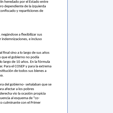
etín heredado por el Estado entre
ero dependiente de la izquierda
confiscado y reparticiones de
negándose a flexibilizar sus
r indemnizaciones, e incluso
final sino a lo largo de sus años
n que el gobierno no podía
lo largo de 10 años. En la fórmula
ar. Para el COSEP y para la extrema
stitución de todos sus bienes a
na.
era del gobierno- señalaban que se
ara afectar a los pobres
derecha vio la ocasión propicia
ecuencia al esquema de "co-
nto culminante con el Primer