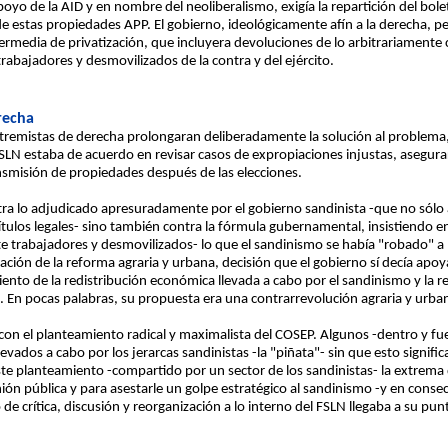
poyo de la AID y en nombre del neoliberalismo, exigía la repartición del bol
 de estas propiedades APP. El gobierno, ideológicamente afín a la derecha, p
ermedia de privatización, que incluyera devoluciones de lo arbitrariamente 
trabajadores y desmovilizados de la contra y del ejército.
recha
tremistas de derecha prolongaran deliberadamente la solución al problema, 
SLN estaba de acuerdo en revisar casos de expropiaciones injustas, asegura
ansmisión de propiedades después de las elecciones.
ra lo adjudicado apresuradamente por el gobierno sandinista -que no sólo al 
ítulos legales- sino también contra la fórmula gubernamental, insistiendo e
te trabajadores y desmovilizados- lo que el sandinismo se había "robado" a 
ación de la reforma agraria y urbana, decisión que el gobierno sí decía apoy
ento de la redistribución económica llevada a cabo por el sandinismo y la re
. En pocas palabras, su propuesta era una contrarrevolución agraria y urba
 con el planteamiento radical y maximalista del COSEP. Algunos -dentro y fu
vados a cabo por los jerarcas sandinistas -la "piñata"- sin que esto signific
ste planteamiento -compartido por un sector de los sandinistas- la extrema 
ión pública y para asestarle un golpe estratégico al sandinismo -y en cons
e crítica, discusión y reorganización a lo interno del FSLN llegaba a su pu