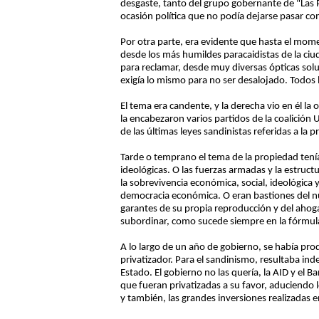
desgaste, tanto del grupo gobernante de "Las 
ocasión política que no podía dejarse pasar co
Por otra parte, era evidente que hasta el momen
desde los más humildes paracaidistas de la ciu
para reclamar, desde muy diversas ópticas soluc
exigía lo mismo para no ser desalojado. Todos l
El tema era candente, y la derecha vio en él la
la encabezaron varios partidos de la coalición
de las últimas leyes sandinistas referidas a la p
Tarde o temprano el tema de la propiedad tenía
ideológicas. O las fuerzas armadas y la estruct
la sobrevivencia económica, social, ideológica 
democracia económica. O eran bastiones del n
garantes de su propia reproducción y del ahoga
subordinar, como sucede siempre en la fórmula 
A lo largo de un año de gobierno, se había pro
privatizador. Para el sandinismo, resultaba in
Estado. El gobierno no las quería, la AID y el
que fueran privatizadas a su favor, aduciendo 
y también, las grandes inversiones realizadas 