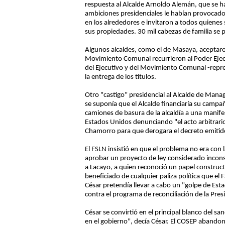
respuesta al Alcalde Arnoldo Alemán, que se ha
ambiciones presidenciales le habían provocado 
en los alrededores e invitaron a todos quienes s
sus propiedades. 30 mil cabezas de familia se 
Algunos alcaldes, como el de Masaya, aceptaron
Movimiento Comunal recurrieron al Poder Ejec
del Ejecutivo y del Movimiento Comunal -repres
la entrega de los títulos.
Otro "castigo" presidencial al Alcalde de Mana
se suponía que el Alcalde financiaría su campañ
camiones de basura de la alcaldía a una manife
Estados Unidos denunciando "el acto arbitrario
Chamorro para que derogara el decreto emitido 
El FSLN insistió en que el problema no era con 
aprobar un proyecto de ley considerado inconst
a Lacayo, a quien reconoció un papel constructi
beneficiado de cualquier paliza política que e
César pretendía llevar a cabo un "golpe de Esta
contra el programa de reconciliación de la Pres
César se convirtió en el principal blanco del 
en el gobierno", decía César. El COSEP abandon