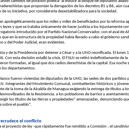
ntes cambios de posición política- al inducir al bloque de diputados aliado
ultraderechistas que proponían la derogación de los decretos 85 y 86, aún c
 de su iniciativa, por considerarla desestabilizadora para la sociedad.
 apologéticamente que los miles y miles de beneficiados por la reforma ag
s leyes y que se trataba únicamente de hacer justicia a los injustamente con
derogatorio introducido por el Partido Nacional Conservador, con el aval de A
que en la estructura de la propiedad había llevado a cabo el gobierno sandi
o y del Poder Judicial, eran evidentes.
ta y de la Presidencia por detener a César y a la UNO reunificada. El lunes 
6. Con esta decisión estalló la crisis. El FSLN se retiró indefinidamente de l
ron formadas, al igual que dos radios derechistas de la capital. Esa noche
n los departamentos.
lanco fueron viviendas de diputados de la UNO, las sedes de dos partidos po
FSLN. Integrantes del Movimiento Comunal, combatientes históricos y jóvene
te de la toma de la Alcaldía de Managua exigiendo la entrega de títulos a l
desmovilizados de la Resistencia, a los pobladores de barrios y asentamiento
xigir los títulos de las tierras y propiedades" amenazadas, denunciando qu
 sobre el pueblo".
ecrudece el conflicto
a el proyecto de ley -que rápidamente fue remitido a Comisión-, el sandin