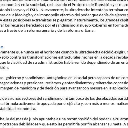
 economía y en la sociedad, rechazando el Protocolo de Transición y el marc
onio Lacayo y el FSLN. Nuevamente, la ultraderecha intentaba terminar con 
sas de la ideología y del monopolio efectivo del poder que debía de ejercer 
 A estas posiciones extremistas se plegaron, naturalmente, los grandes capi
ar los recursos heredados por el sandinismo al nuevo gobierno en forma de 
s a través de la reforma agraria y de la reforma urbana.
te
claramente que nunca en el horizonte cuando la ultraderecha decidió exigir un
 sólo contra las transformaciones estructurales hechas en la década revolu
que la viabilidad de su administración había venido dependiendo de un en
ición.
uerzas -gobierno y sandinismo- antagónicas en lo social pero capaces de un
 negociaciones y presiones, reclamos y entendimientos y reiteradas concesio
 margen de maniobra y de decisión para avanzar con mesura en la aplicació
de algunos sectores del sandinismo, ni tampoco de los desplazados partido
 una fórmula activamente apoyada por el ejército y, con más o menos matices
stabilidad económica.
echa, la del mes de junio apuntaba a una recomposición del poder. Calcularon
mostraban debilidades y que esto les permitiría por fin alcanzar su meta. A 