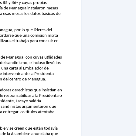
s 85 y 86- y cuyas propias
ldía de Managua instalaron mesas
r a esas mesas los datos básicos de
nagua, por lo que líderes del
cordarse que una comisión mixta
izara el trabajo para concluir en
ro de Managua, con cuyas utilidades
del sandinismo, e incluso llevó los
o una carta al Embajador de
 intervenir ante la Presidenta
ión del centro de Managua.
adores derechistas que insistían en
 responsabilizar a la Presidenta o
esidente, Lacayo saldría
os sandinistas argumentaron que
a entregar los títulos atentaba
ble y se creen que están todavía
ado de la Asamblea- anunciaba que