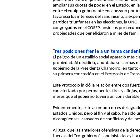
ampliar sus cuotas de poder en el Estado, en la
entre el equipo gobernante encabezado por Ant
favorecía los intereses del sandinismo, a expen
partidos triunfantes en las elecciones, la UNO.
congregados en el COSEP, ansiosos por recuper
propiedades que beneficiaron a miles de familia
Tres posiciones frente a un tema canden
El peligro de un estallido social apareció más 
propiedad. Al decidirlo, apuntaba sus armas no
gobierno de la Presidenta Chamorro, en tanto 
su primera concreción en el Protocolo de Trans
Este Protocolo inició la relación entre dos f
caracterizado por permanentes tiras y aflojas,
meses que el gobierno tuviera un considerable
Evidentemente, este acomodo no es del agrado 
Estados Unidos, pero al fin y al cabo, ha sido
nicaragüenses, cansados de conflictos y de ine
Al igual que las anteriores ofensivas de la der
fuerzas del "co-gobierno" sandinista-lacayista 