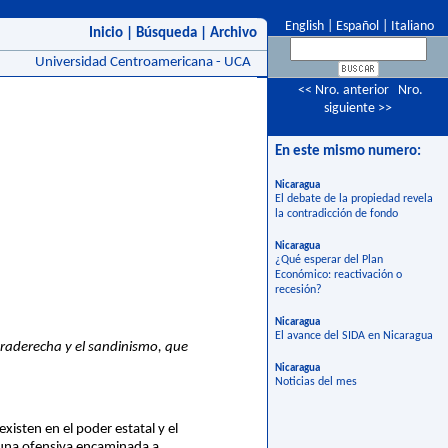
English
|
Español
|
Italiano
Inicio
|
Búsqueda
|
Archivo
Universidad Centroamericana - UCA
<< Nro. anterior
Nro.
siguiente >>
En este mismo numero:
Nicaragua
El debate de la propiedad revela
la contradicción de fondo
Nicaragua
¿Qué esperar del Plan
Económico: reactivación o
recesión?
Nicaragua
El avance del SIDA en Nicaragua
traderecha y el sandinismo, que
Nicaragua
Noticias del mes
existen en el poder estatal y el
 una ofensiva encaminada a