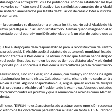
bía negado a entregar títulos a los pobladores -como lo establecían las leye
ya varios conflictos con el Ejecutivo. Los sandinistas ocupantes de la Alca
e sintieran amenazados por la falta de titulación de casas o lotes a inscribi
presentaron.
 la demanda y se dispusieron a entregar los títulos. No así el Alcalde de Ma
utivo para llegar a un acuerdo satisfactorio. Alemán quedó marginado al a
entado por el padre Miguel D'Escoto- elaboraría un plan de trabajo que agil
gua fue el despojarlo de la responsabilidad para la reconstrucción del cent
a presidencial. El Alcalde apeló al estatuto de autonomía municipal, legado 
stación frente a la Presidencia. Se afirmó incluso que Alemán habría dirigid
 del poder Ejecutivo, como en los peores tiempos dictatoriales" y pidiéndole
por ella y que concede a la Presidencia las facultades para la reconstrucc
la Presidencia, sino con César, con Alemán, con Godoy y con todos los legisl
itucional por los sandinistas. Cuidadosamente, el sandinismo se abstenía de
vo en la crisis. Algunos sospechaban que, al igual que en el caso del Vicepr
l FSLN propinara al Alcalde o al Presidente de la Asamblea. Algunos diputad
do técnico" contra el Ejecutivo y que la renuencia de alcaldes como Alemán 
identa.
sandinismo. "El FSLN no está acostumbrado a actuar como oposición responsa
ó el foro de la Concertación para reforzar a César, en tanto el FSLN -retir