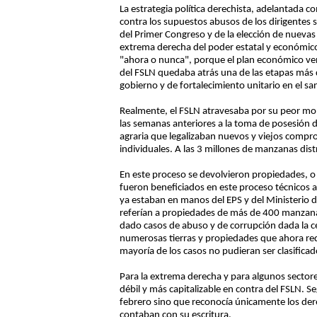
La estrategia política derechista, adelantada
contra los supuestos abusos de los dirigentes sa
del Primer Congreso y de la elección de nuevas
extrema derecha del poder estatal y económico
"ahora o nunca", porque el plan económico vení
del FSLN quedaba atrás una de las etapas más di
gobierno y de fortalecimiento unitario en el sa
Realmente, el FSLN atravesaba por su peor mom
las semanas anteriores a la toma de posesión d
agraria que legalizaban nuevos y viejos compro
individuales. A las 3 millones de manzanas dist
En este proceso se devolvieron propiedades, o 
fueron beneficiados en este proceso técnicos 
ya estaban en manos del EPS y del Ministerio d
referían a propiedades de más de 400 manzana
dado casos de abuso y de corrupción dada la ce
numerosas tierras y propiedades que ahora requ
mayoría de los casos no pudieran ser clasifica
Para la extrema derecha y para algunos sectores
débil y más capitalizable en contra del FSLN. S
febrero sino que reconocía únicamente los der
contaban con su escritura.