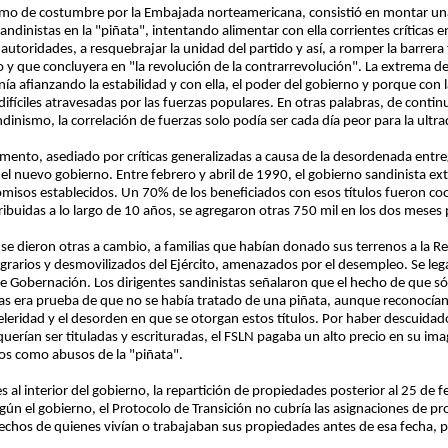
 como de costumbre por la Embajada norteamericana, consistió en montar u
ndinistas en la "piñata", intentando alimentar con ella corrientes críticas e
 autoridades, a resquebrajar la unidad del partido y así, a romper la barrer
 y que concluyera en "la revolución de la contrarrevolución". La extrema d
a afianzando la estabilidad y con ella, el poder del gobierno y porque con 
fíciles atravesadas por las fuerzas populares. En otras palabras, de continu
ndinismo, la correlación de fuerzas solo podía ser cada día peor para la ultr
ento, asediado por críticas generalizadas a causa de la desordenada entre
el nuevo gobierno. Entre febrero y abril de 1990, el gobierno sandinista ex
misos establecidos. Un 70% de los beneficiados con esos títulos fueron coop
ribuidas a lo largo de 10 años, se agregaron otras 750 mil en los dos meses p
se dieron otras a cambio, a familias que habían donado sus terrenos a la R
agrarios y desmovilizados del Ejército, amenazados por el desempleo. Se le
e Gobernación. Los dirigentes sandinistas señalaron que el hecho de que sólo
s era prueba de que no se había tratado de una piñata, aunque reconocía
leridad y el desorden en que se otorgan estos títulos. Por haber descuidado
erían ser tituladas y escrituradas, el FSLN pagaba un alto precio en su im
dos como abusos de la "piñata".
 al interior del gobierno, la repartición de propiedades posterior al 25 de 
egún el gobierno, el Protocolo de Transición no cubría las asignaciones de p
echos de quienes vivían o trabajaban sus propiedades antes de esa fecha, 