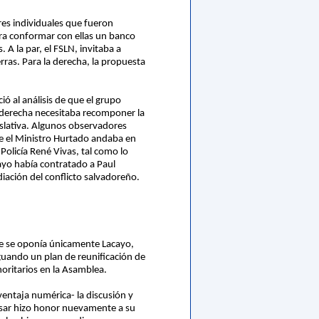
res individuales que fueron
ra conformar con ellas un banco
 A la par, el FSLN, invitaba a
rras. Para la derecha, la propuesta
ó al análisis de que el grupo
raderecha necesitaba recomponer la
islativa. Algunos observadores
e el Ministro Hurtado andaba en
Policía René Vivas, tal como lo
ayo había contratado a Paul
iación del conflicto salvadoreño.
que se oponía únicamente Lacayo,
aguando un plan de reunificación de
noritarios en la Asamblea.
entaja numérica- la discusión y
ésar hizo honor nuevamente a su