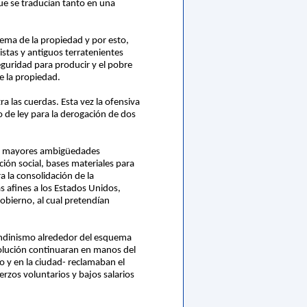
ue se traducían tanto en una
lema de la propiedad y por esto,
stas y antiguos terratenientes
eguridad para producir y el pobre
e la propiedad.
a las cuerdas. Esta vez la ofensiva
 de ley para la derogación de dos
itía mayores ambigüedades
ción social, bases materiales para
a la consolidación de la
 afines a los Estados Unidos,
obierno, al cual pretendían
sandinismo alrededor del esquema
volución continuaran en manos del
o y en la ciudad- reclamaban el
rzos voluntarios y bajos salarios