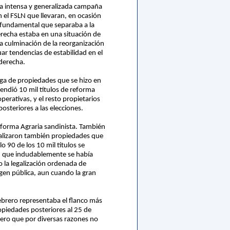
na intensa y generalizada campaña
n el FSLN que llevaran, en ocasión
a fundamental que separaba a la
erecha estaba en una situación de
la culminación de la reorganización
ar tendencias de estabilidad en el
aderecha.
ga de propiedades que se hizo en
tendió 10 mil títulos de reforma
erativas, y el resto propietarios
osteriores a las elecciones.
eforma Agraria sandinista. También
galizaron también propiedades que
 90 de los 10 mil títulos se
n que indudablemente se había
 la legalización ordenada de
agen pública, aun cuando la gran
febrero representaba el flanco más
ropiedades posteriores al 25 de
pero que por diversas razones no