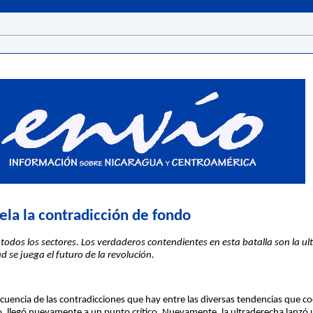
ela la contradicción de fondo
odos los sectores. Los verdaderos contendientes en esta batalla son la ul
 se juega el futuro de la revolución.
nsecuencia de las contradicciones que hay entre las diversas tendencias que co
, llegó nuevamente a un punto crítico. Nuevamente, la ultraderecha lanzó