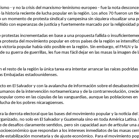
nismo - y no la crisis del marxismo-leninismo europeo - fue la nota descon
a historia reciente de lucha popular en la región. Los años 70 fueron un t
 un momento de protesta sindical y campesina sin siquiera visualizar una p
o con esperanzas de justicia y fuertemente marcado por la religiosidad p
 protestas incrementadas en base a una propuesta fallida o insuficienteme
la protesta del movimiento popular en otros países de la región se intensific
una victoria popular había sido posible en la región. Sin embargo, el FMLN y
 su guerra de guerrillas, les fue mas fácil dejar en las masas la imagen de 
l resto de la región la única tarea era intentar arrancar las raíces podridas 
 las Embajadas estadounidenses.
icto en El Salvador y con la avalancha de información sobre el desabastecim
 humanos de la intervención norteamericana y de la contrarrevolución, creci
opular como en las cúpulas de las vanguardias, aunque las poblaciones en la
 lucha de los pobres nicaragüenses.
 la derrota electoral que las bases del movimiento popular y la noticia de
rganizado, no solo en El Salvador y Guatemala sino en toda América Latina.
e de desafíos claramente sentidos, pero sin capacidad aun de articular una 
 socioeconómico que respondan a los intereses inmediatos de las masas ce
s de estabilización monetaria y de ajuste económico. Para el movimiento pop