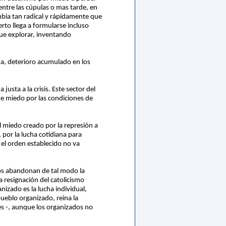
entre las cúpulas o mas tarde, en
mbia tan radical y rápidamente que
rto llega a formularse incluso
que explorar, inventando
ida, deterioro acumulado en los
usta a la crisis. Este sector del
, de miedo por las condiciones de
el miedo creado por la represión a
 por la lucha cotidiana para
 el orden establecido no va
nos abandonan de tal modo la
a resignación del catolicismo
anizado es la lucha individual,
pueblo organizado, reina la
es -, aunque los organizados no