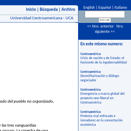
English
|
Español
|
Italiano
Inicio
|
Búsqueda
|
Archivo
Universidad Centroamericana - UCA
<< Nro. anterior
Nro.
siguiente >>
En este mismo numero:
Centroamérica
Crisis de nación y de Estado: el
horizonte de la ingobernabilidad
Centroamérica
Desmilitarización y diálogo
negociador
Centroamérica
Emergencia y marco global del
proyecto neo-liberal en
zado del pueblo no organizado,
Centroamérica
Centroamérica
Protesta mal enfocada e
inmadurez en la concertación
económica
 las tres vanguardias
as oscuro. La cosecha de una