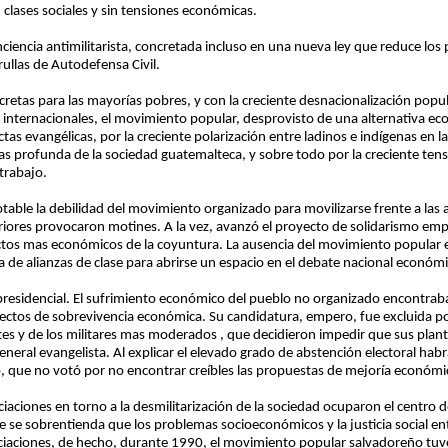
clases sociales y sin tensiones económicas.
ciencia antimilitarista, concretada incluso en una nueva ley que reduce los
rullas de Autodefensa Civil.
retas para las mayorías pobres, y con la creciente desnacionalización popul
es internacionales, el movimiento popular, desprovisto de una alternativa 
sectas evangélicas, por la creciente polarización entre ladinos e indígenas en
 mas profunda de la sociedad guatemalteca, y sobre todo por la creciente ten
 trabajo.
otable la debilidad del movimiento organizado para movilizarse frente a las a
riores provocaron motines. A la vez, avanzó el proyecto de solidarismo empr
tos mas económicos de la coyuntura. La ausencia del movimiento popular e
a de alianzas de clase para abrirse un espacio en el debate nacional económ
 presidencial. El sufrimiento económico del pueblo no organizado encontrab
ectos de sobrevivencia económica. Su candidatura, empero, fue excluida por
antes y de los militares mas moderados , que decidieron impedir que sus pl
general evangelista. Al explicar el elevado grado de abstención electoral ha
 que no votó por no encontrar creíbles las propuestas de mejoría económi
ociaciones en torno a la desmilitarización de la sociedad ocuparon el centro
ue se sobrentienda que los problemas socioeconómicos y la justicia social 
ociaciones, de hecho, durante 1990, el movimiento popular salvadoreño tuv