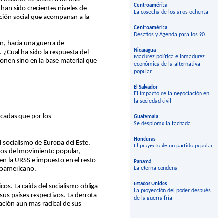
Centroamérica
 han sido crecientes niveles de
La cosecha de los años ochenta
ción social que acompañan a la
Centroamérica
Desafíos y Agenda para los 90
ón, hacia una guerra de
Nicaragua
 ¿Cual ha sido la respuesta del
Madurez política e inmadurez
ponen sino en la base material que
económica de la alternativa
popular
El Salvador
El impacto de la negociación en
la sociedad civil
cadas que por los
Guatemala
Se desplomó la fachada
Honduras
 socialismo de Europa del Este.
El proyecto de un partido popular
ados del movimiento popular,
en la URSS e impuesto en el resto
Panamá
troamericano.
La eterna condena
Estados Unidos
os. La caída del socialismo obliga
La proyección del poder después
sus países respectivos. La derrota
de la guerra fría
mación aun mas radical de sus