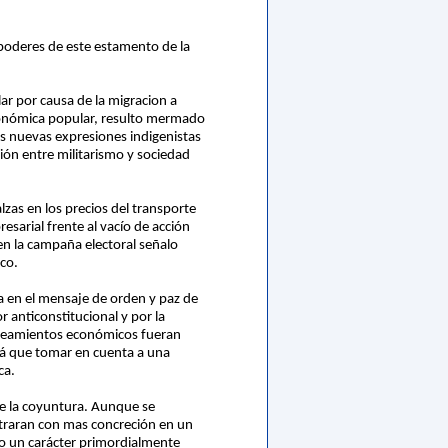
 poderes de este estamento de la
ar por causa de la migracion a
económica popular, resulto mermado
 las nuevas expresiones indigenistas
sión entre militarismo y sociedad
lzas en los precios del transporte
esarial frente al vacío de acción
n la campaña electoral señalo
ico.
a en el mensaje de orden y paz de
 anticonstitucional y por la
anteamientos económicos fueran
brá que tomar en cuenta a una
ca.
 de la coyuntura. Aunque se
entraran con mas concreción en un
o un carácter primordialmente