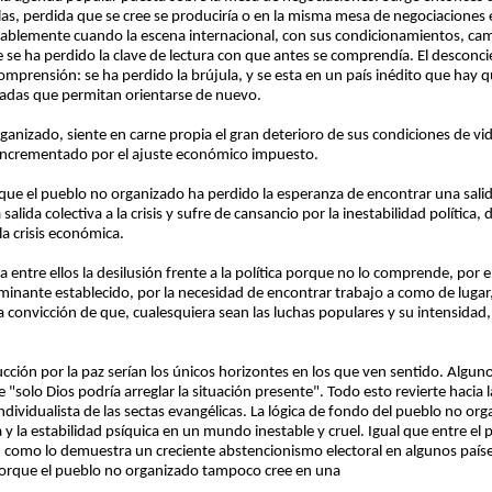
rlas, perdida que se cree se produciría o en la misma mesa de negociaciones 
notablemente cuando la escena internacional, con sus condicionamientos, ca
 se ha perdido la clave de lectura con que antes se comprendía. El desconcie
prensión: se ha perdido la brújula, y se esta en un país inédito que hay 
adas que permitan orientarse de nuevo.
rganizado, siente en carne propia el gran deterioro de sus condiciones de v
e incrementado por el ajuste económico impuesto.
que el pueblo no organizado ha perdido la esperanza de encontrar una salida j
alida colectiva a la crisis y sufre de cansancio por la inestabilidad política
la crisis económica.
 entre ellos la desilusión frente a la política porque no lo comprende, por 
minante establecido, por la necesidad de encontrar trabajo a como de lugar,
a convicción de que, cualesquiera sean las luchas populares y su intensidad,
cción por la paz serían los únicos horizontes en los que ven sentido. Algu
 "solo Dios podría arreglar la situación presente". Todo esto revierte hacia l
individualista de las sectas evangélicas. La lógica de fondo del pueblo no org
 y la estabilidad psíquica en un mundo inestable y cruel. Igual que entre el 
o - como lo demuestra un creciente abstencionismo electoral en algunos país
orque el pueblo no organizado tampoco cree en una