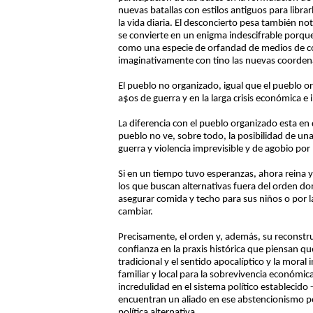
nuevas batallas con estilos antiguos para libra
la vida diaria. El desconcierto pesa también 
se convierte en un enigma indescifrable porque
como una especie de orfandad de medios de com
imaginativamente con tino las nuevas coorden
El pueblo no organizado, igual que el pueblo o
a$os de guerra y en la larga crisis económica 
La diferencia con el pueblo organizado esta en 
pueblo no ve, sobre todo, la posibilidad de una s
guerra y violencia imprevisible y de agobio por 
Si en un tiempo tuvo esperanzas, ahora reina ya
los que buscan alternativas fuera del orden do
asegurar comida y techo para sus niños o por l
cambiar.
Precisamente, el orden y, además, su reconstru
confianza en la praxis histórica que piensan que
tradicional y el sentido apocalíptico y la moral 
familiar y local para la sobrevivencia económica
incredulidad en el sistema político establecid
encuentran un aliado en ese abstencionismo p
política alternativa.