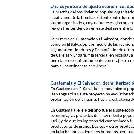
Una coyuntura de ajuste económico: desf
La practica del movimiento popular organizado
creativamente la brecha existente entre los or
los no organizados, cuyos intereses giraron en 
región tres tendencias en este desfase entre lo
La primera en Guatemala y El Salvador, donde 
como en El Salvador, por medio de las reunione
segunda, en Honduras y Panamá, donde el movim
de Callejas y Endara. Y la tercera, en Nicarag
pero busco el enfrentamiento con el ajuste en el
para su contrincante neo-liberal.
Guatemala y El Salvador: desmilitarizac
En Guatemala y El Salvador, el movimiento popu
las vanguardias. Este proyecto ha evolucionado
prolongación de la guerra, hacia la estrategia d
En Guatemala, el eje del año fue el ajuste eco
economía, las protestas del movimiento popular
10%, y de que los ingresos del campesinado fu
productores de granos básicos y otros product
en la lucha por los derechos humanos, con nuev