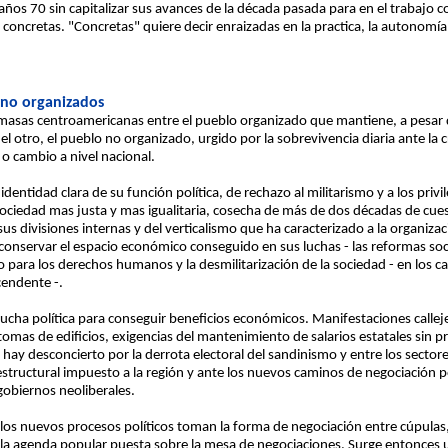
ños 70 sin capitalizar sus avances de la década pasada para en el trabajo c
concretas. "Concretas" quiere decir enraizadas en la practica, la autonomía
 no organizados
s masas centroamericanas entre el pueblo organizado que mantiene, a pesar 
r el otro, el pueblo no organizado, urgido por la sobrevivencia diaria ante la
 o cambio a nivel nacional.
dentidad clara de su función política, de rechazo al militarismo y a los priv
sociedad mas justa y mas igualitaria, cosecha de más de dos décadas de cue
sus divisiones internas y del verticalismo que ha caracterizado a la organi
a conservar el espacio económico conseguido en sus luchas - las reformas soc
 para los derechos humanos y la desmilitarización de la sociedad - en los c
endente -.
 lucha política para conseguir beneficios económicos. Manifestaciones calle
 tomas de edificios, exigencias del mantenimiento de salarios estatales sin p
o hay desconcierto por la derrota electoral del sandinismo y entre los sector
structural impuesto a la región y ante los nuevos caminos de negociación p
gobiernos neoliberales.
os nuevos procesos políticos toman la forma de negociación entre cúpulas,
de la agenda popular puesta sobre la mesa de negociaciones. Surge entonce