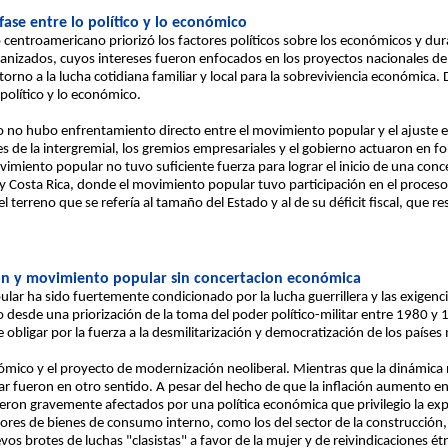
ase entre lo político y lo económico
 centroamericano priorizó los factores políticos sobre los económicos y du
ganizados, cuyos intereses fueron enfocados en los proyectos nacionales de 
torno a la lucha cotidiana familiar y local para la sobreviviencia económica
 político y lo económico.
o no hubo enfrentamiento directo entre el movimiento popular y el ajuste
s de la intergremial, los gremios empresariales y el gobierno actuaron en f
iento popular no tuvo suficiente fuerza para lograr el inicio de una conc
ua y Costa Rica, donde el movimiento popular tuvo participación en el proce
 terreno que se refería al tamaño del Estado y al de su déficit fiscal, que re
ión y movimiento popular sin concertacion económica
lar ha sido fuertemente condicionado por la lucha guerrillera y las exigenc
 desde una priorización de la toma del poder político-militar entre 1980 y 
e obligar por la fuerza a la desmilitarización y democratización de los países
nómico y el proyecto de modernización neoliberal. Mientras que la dinámica n
 fueron en otro sentido. A pesar del hecho de que la inflación aumento en 
eron gravemente afectados por una política económica que privilegio la exp
ores de bienes de consumo interno, como los del sector de la construcción
os brotes de luchas "clasistas" a favor de la mujer y de reivindicaciones é