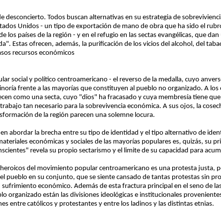
 de desconcierto. Todos buscan alternativas en su estrategia de sobrevivienci
Estados Unidos - un tipo de exportación de mano de obra que ha sido el ru
e los países de la región - y en el refugio en las sectas evangélicas, que da
da". Estas ofrecen, además, la purificación de los vicios del alcohol, del taba
casos recursos económicos
 social y político centroamericano - el reverso de la medalla, cuyo anvers
minoría frente a las mayorías que constituyen al pueblo no organizado. A los
ecen como una secta, cuyo "dios" ha fracasado y cuya membresía tiene que 
rabajo tan necesario para la sobrevivencia económica. A sus ojos, la cosecha
nsformación de la región parecen una solemne locura.
en abordar la brecha entre su tipo de identidad y el tipo alternativo de ide
ateriales económicas y sociales de las mayorías populares es, quizás, su prin
nscientes" revela su propio sectarismo y el limite de su capacidad para acum
ios heroicos del movimiento popular centroamericano es una protesta justa,
 el pueblo en su conjunto, que se siente cansado de tantas protestas sin p
sufrimiento económico. Además de esta fractura principal en el seno de las
lo organizado están las divisiones ideológicas e institucionales provenientes
es entre católicos y protestantes y entre los ladinos y las distintas etnias.