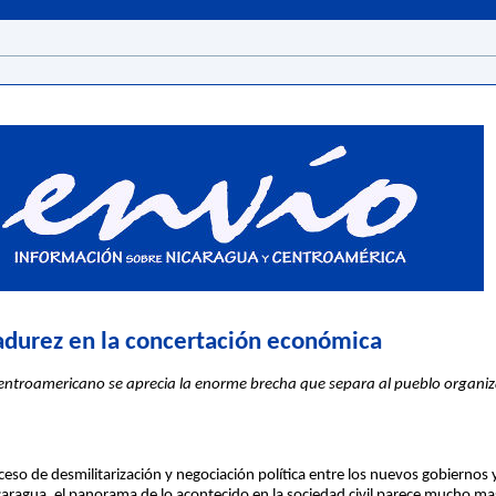
adurez en la concertación económica
entroamericano se aprecia la enorme brecha que separa al pueblo organi
eso de desmilitarización y negociación política entre los nuevos gobiernos y
caragua, el panorama de lo acontecido en la sociedad civil parece mucho m