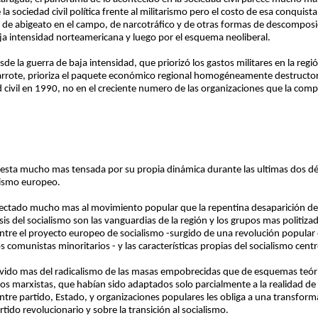
a sociedad civil política frente al militarismo pero el costo de esa conquista
, de abigeato en el campo, de narcotráfico y de otras formas de descomposi
ja intensidad norteamericana y luego por el esquema neoliberal.
 la guerra de baja intensidad, que priorizó los gastos militares en la regi
garrote, prioriza el paquete económico regional homogéneamente destructor.
 civil en 1990, no en el creciente numero de las organizaciones que la com
 esta mucho mas tensada por su propia dinámica durante las ultimas dos dé
alismo europeo.
afectado mucho mas al movimiento popular que la repentina desaparición del
s del socialismo son las vanguardias de la región y los grupos mas politiz
entre el proyecto europeo de socialismo -surgido de una revolución popular 
os comunistas minoritarios - y las características propias del socialismo cen
ivido mas del radicalismo de las masas empobrecidas que de esquemas teóric
os marxistas, que habían sido adaptados solo parcialmente a la realidad de 
entre partido, Estado, y organizaciones populares les obliga a una transfor
rtido revolucionario y sobre la transición al socialismo.