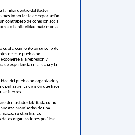
a familiar dentro del Sector
bro mas importante de exportación
n un contrapeso de cohesión social
co y de la infidelidad matrimonial,
o es el crecimiento en su seno de
 ojos de este pueblo no
exponerse a la represión y
 de experiencia en la lucha y la
ntidad del pueblo no organizado y
cipal lastre. La división que hacen
ular fuerzas.
 pero demasiado debilitada como
ropuestas promisorias de una
 masas, existen fisuras
 de las organizaciones políticas.