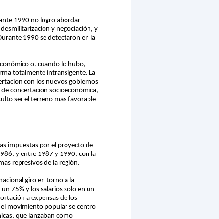
rante 1990 no logro abordar
desmilitarización y negociación, y
. Durante 1990 se detectaron en la
 económico o, cuando lo hubo,
orma totalmente intransigente. La
ertacion con los nuevos gobiernos
so de concertacion socioeconómica,
sulto ser el terreno mas favorable
ias impuestas por el proyecto de
1986, y entre 1987 y 1990, con la
 mas represivos de la región.
acional giro en torno a la
un 75% y los salarios solo en un
ortación a expensas de los
, el movimiento popular se centro
tnicas, que lanzaban como