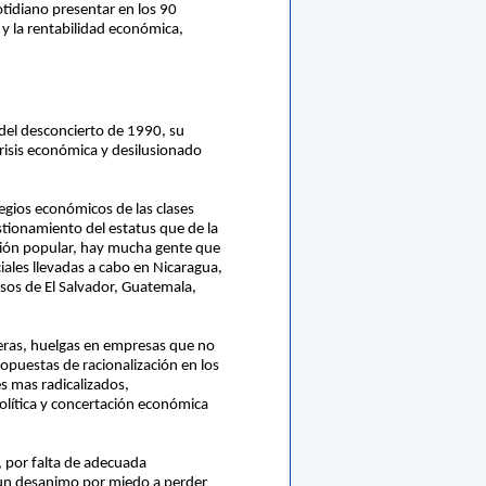
otidiano presentar en los 90
 y la rentabilidad económica,
del desconcierto de 1990, su
 crisis económica y desilusionado
ilegios económicos de las clases
stionamiento del estatus que de la
zación popular, hay mucha gente que
iales llevadas a cabo en Nicaragua,
asos de El Salvador, Guatemala,
jeras, huelgas en empresas que no
ropuestas de racionalización en los
es mas radicalizados,
olítica y concertación económica
 por falta de adecuada
s un desanimo por miedo a perder