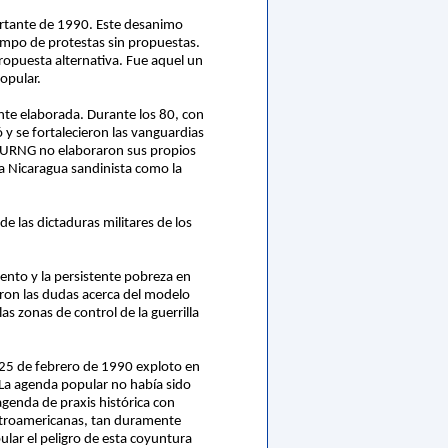
certante de 1990. Este desanimo
iempo de protestas sin propuestas.
ropuesta alternativa. Fue aquel un
opular.
nte elaborada. Durante los 80, con
ó y se fortalecieron las vanguardias
 la URNG no elaboraron sus propios
la Nicaragua sandinista como la
de las dictaduras militares de los
iento y la persistente pobreza en
eron las dudas acerca del modelo
s zonas de control de la guerrilla
l 25 de febrero de 1990 exploto en
 La agenda popular no había sido
agenda de praxis histórica con
ntroamericanas, tan duramente
ular el peligro de esta coyuntura