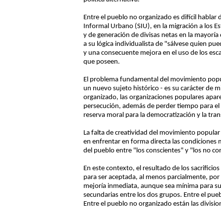
Entre el pueblo no organizado es difícil hablar
Informal Urbano (SIU), en la migración a los 
y de generación de divisas netas en la mayoría d
a su lógica individualista de "sálvese quien pue
y una consecuente mejora en el uso de los es
que poseen.
El problema fundamental del movimiento popular
un nuevo sujeto histórico - es su carácter de 
organizado, las organizaciones populares apar
persecución, además de perder tiempo para el t
reserva moral para la democratización y la tra
La falta de creatividad del movimiento popular 
en enfrentar en forma directa las condiciones m
del pueblo entre "los conscientes" y "los no co
En este contexto, el resultado de los sacrific
para ser aceptada, al menos parcialmente, por
mejoría inmediata, aunque sea mínima para su 
secundarias entre los dos grupos. Entre el pueb
Entre el pueblo no organizado están las division