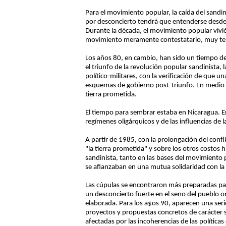
Para el movimiento popular, la caída del sandi
por desconcierto tendrá que entenderse desde l
Durante la década, el movimiento popular vivió
movimiento meramente contestatario, muy teñid
Los años 80, en cambio, han sido un tiempo de
el triunfo de la revolución popular sandinista, 
político-militares, con la verificación de que 
esquemas de gobierno post-triunfo. En medio de
tierra prometida.
El tiempo para sembrar estaba en Nicaragua. En e
regímenes oligárquicos y de las influencias de
A partir de 1985, con la prolongación del confl
"la tierra prometida" y sobre los otros costos
sandinista, tanto en las bases del movimiento p
se afianzaban en una mutua solidaridad con la
Las cúpulas se encontraron más preparadas para
un desconcierto fuerte en el seno del pueblo o
elaborada. Para los a$os 90, aparecen una seri
proyectos y propuestas concretos de carácter
afectadas por las incoherencias de las política