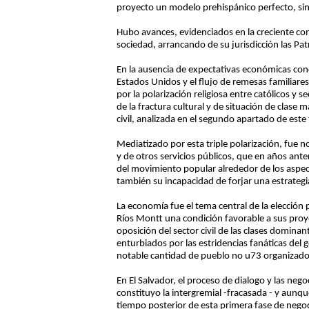
proyecto un modelo prehispánico perfecto, sin 
Hubo avances, evidenciados en la creciente con
sociedad, arrancando de su jurisdicción las Pat
En la ausencia de expectativas económicas conc
Estados Unidos y el flujo de remesas familiar
por la polarización religiosa entre católicos y 
de la fractura cultural y de situación de clase
civil, analizada en el segundo apartado de este
Mediatizado por esta triple polarización, fue n
y de otros servicios públicos, que en años ante
del movimiento popular alrededor de los aspec
también su incapacidad de forjar una estrategi
La economía fue el tema central de la elección
Ríos Montt una condición favorable a sus proy
oposición del sector civil de las clases domin
enturbiados por las estridencias fanáticas del 
notable cantidad de pueblo no u73 organizado,
En El Salvador, el proceso de dialogo y las neg
constituyo la intergremial -fracasada - y aunq
tiempo posterior de esta primera fase de neg