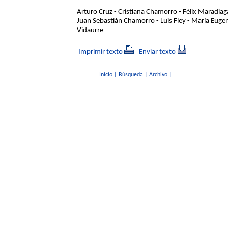
Arturo Cruz - Cristiana Chamorro - Félix Maradiag
Juan Sebastián Chamorro - Luis Fley - María Eug
Vidaurre
Imprimir texto
Enviar texto
Inicio
|
Búsqueda
|
Archivo
|