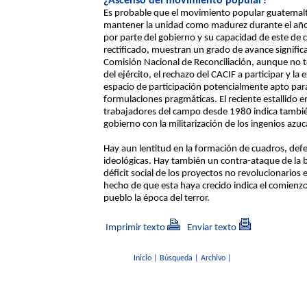
¿Ascenso del movimiento popular?
Es probable que el movimiento popular guatemalte
mantener la unidad como madurez durante el año 8
por parte del gobierno y su capacidad de este de 
rectificado, muestran un grado de avance significat
Comisión Nacional de Reconciliación, aunque no t
del ejército, el rechazo del CACIF a participar y l
espacio de participación potencialmente apto para
formulaciones pragmáticas. El reciente estallido 
trabajadores del campo desde 1980 indica también
gobierno con la militarización de los ingenios azuca
Hay aun lentitud en la formación de cuadros, def
ideológicas. Hay también un contra-ataque de la b
déficit social de los proyectos no revolucionarios 
hecho de que esta haya crecido indica el comienzo 
pueblo la época del terror.
Imprimir texto
Enviar texto
Inicio
|
Búsqueda
|
Archivo
|