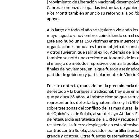
(Movimiento de Liberación Nacional) desempolvó l
Cabrera comenzó a copar las instancias de gobiern
Ríos Montt también anuncio su retorno a la políti
apoyo.
A lo largo de todo el año se siguieron violando 
mayo, agosto y noviembre, coincidiendo con el estal
Este año hubo unas 150 víctimas entre muertos y 
organizaciones populares fueron objeto de consta
y otros tuvieron que salir al exilio. Además de la 
también se notó una creciente autonomía de los c
el manejo de métodos represivos contra la poblaci
finales de noviembre, en la que fueron asesinado
partido de gobierno y particularmente de Vinicio C
En este contexto, marcado por la preeminencia de l
del estado y la burguesía tradicional, hay que enma
que ya dura 28 años. Al mismo tiempo que se tuvi
representantes del estado guatemalteco y la URN
sobre tres zonas del conflicto de las mas duras -la 
del Quiché y la de Solalá, al sur del lago Atitlán-. 
de retaguardia estratégica de la URNG y recupera
resistencia. La fuerza desplegada en esta ofensiva -
contras contra Sololá, apoyados por artillería pe
grande y costosa. Otras fuentes guatemaltecas de