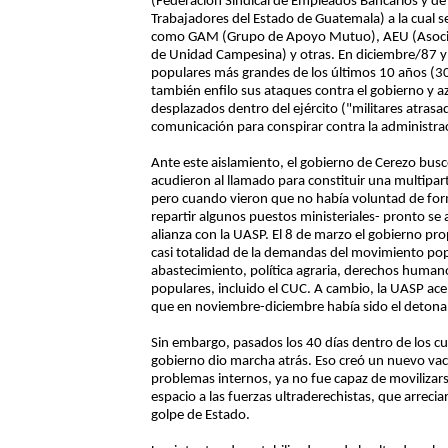
(Federación Sindical de Empleados Bancarios y d
Trabajadores del Estado de Guatemala) a la cual 
como GAM (Grupo de Apoyo Mutuo), AEU (Asociac
de Unidad Campesina) y otras. En diciembre/87 y 
populares más grandes de los últimos 10 años (3
también enfilo sus ataques contra el gobierno y az
desplazados dentro del ejército ("militares atras
comunicación para conspirar contra la administra
Ante este aislamiento, el gobierno de Cerezo busc
acudieron al llamado para constituir una multipart
pero cuando vieron que no había voluntad de for
repartir algunos puestos ministeriales- pronto se
alianza con la UASP. El 8 de marzo el gobierno pro
casi totalidad de la demandas del movimiento popu
abastecimiento, política agraria, derechos human
populares, incluido el CUC. A cambio, la UASP acep
que en noviembre-diciembre había sido el detona
Sin embargo, pasados los 40 días dentro de los c
gobierno dio marcha atrás. Eso creó un nuevo vací
problemas internos, ya no fue capaz de movilizars
espacio a las fuerzas ultraderechistas, que arreci
golpe de Estado.