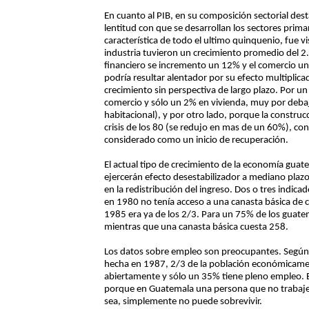
En cuanto al PIB, en su composición sectorial desta
lentitud con que se desarrollan los sectores prima
característica de todo el ultimo quinquenio, fue vi
industria tuvieron un crecimiento promedio del 2.5
financiero se incremento un 12% y el comercio un
podría resultar alentador por su efecto multiplic
crecimiento sin perspectiva de largo plazo. Por un
comercio y sólo un 2% en vivienda, muy por debaj
habitacional), y por otro lado, porque la constru
crisis de los 80 (se redujo en mas de un 60%), con
considerado como un inicio de recuperación.
El actual tipo de crecimiento de la economía gua
ejercerán efecto desestabilizador a mediano plazo
en la redistribución del ingreso. Dos o tres indic
en 1980 no tenía acceso a una canasta básica de 
1985 era ya de los 2/3. Para un 75% de los guate
mientras que una canasta básica cuesta 258.
Los datos sobre empleo son preocupantes. Según u
hecha en 1987, 2/3 de la población económicam
abiertamente y sólo un 35% tiene pleno empleo. E
porque en Guatemala una persona que no trabaje 
sea, simplemente no puede sobrevivir.