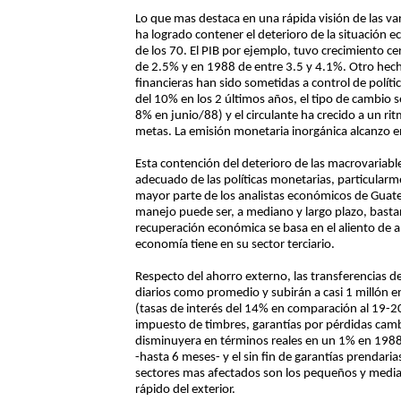
Lo que mas destaca en una rápida visión de las 
ha logrado contener el deterioro de la situación e
de los 70. El PIB por ejemplo, tuvo crecimiento 
de 2.5% y en 1988 de entre 3.5 y 4.1%. Otro hecho
financieras han sido sometidas a control de políti
del 10% en los 2 últimos años, el tipo de cambio 
8% en junio/88) y el circulante ha crecido a un 
metas. La emisión monetaria inorgánica alcanzo 
Esta contención del deterioro de las macrovariabl
adecuado de las políticas monetarias, particularm
mayor parte de los analistas económicos de Guatem
manejo puede ser, a mediano y largo plazo, bastan
recuperación económica se basa en el aliento de a
economía tiene en su sector terciario.
Respecto del ahorro externo, las transferencias d
diarios como promedio y subirán a casi 1 millón en
(tasas de interés del 14% en comparación al 19-20
impuesto de timbres, garantías por pérdidas cambi
disminuyera en términos reales en un 1% en 1988. 
-hasta 6 meses- y el sin fin de garantías prendarias
sectores mas afectados son los pequeños y media
rápido del exterior.