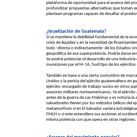
plataforma de oportunidad para el avance del pro
profundizar propuestas alternativas que tomen en
plantean programas capaces de desafiar el predom
¿Israelización de Guatemala?
Si se mantiene la debilidad fundamental de la ec
crisis de liquidez y en la necesidad de financiami
todo -directa o indirectamente- de los Estados Un
geopolítica de esa superpotencia. Podría darse en
Se podría potenciar el desarrollo de una industri
municiones par el M-16, fusil tipo de los ejércitos
También en base a una cierta costumbre de marc
Unidos y la pericia del ejército guatemalteco en 
ejército: encargado de trabajo sucios en otros pa
asesores militares norteamericanos. Ya el ejército
antes de la guerra de Las Malvinas y es notoria la
salvadoreño tienen por los métodos bélicos del ej
metamorfosis si en El Salvador variara estratégicam
FMLN o si este extendiera sus acciones al occident
misma potencia con que opera en otras regiones.