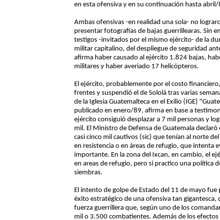
en esta ofensiva y en su continuación hasta abril/
Ambas ofensivas -en realidad una sola- no lograro
presentar fotografías de bajas guerrillearas. Sin
testigos -invitados por el mismo ejército- de la du
militar capitalino, del despliegue de seguridad a
afirma haber causado al ejército 1.824 bajas, hab
militares y haber averiado 17 helicópteros.
El ejército, probablemente por el costo financier
frentes y suspendió el de Sololá tras varias seman
de la Iglesia Guatemalteca en el Exilio (IGE) "Gua
publicado en enero/89, afirma en base a testimonios
ejército consiguió desplazar a 7 mil personas y lo
mil. El Ministro de Defensa de Guatemala declaró 
casi cinco mil cautivos (sic) que tenían al norte de
en resistencia o en áreas de refugio, que intenta e
importante. En la zona del Ixcan, en cambio, el ejé
en areas de refugio, pero si practico una política d
siembras.
El intento de golpe de Estado del 11 de mayo fue
éxito estratégico de una ofensiva tan gigantesca, 
fuerza guerrillera que, según uno de los comand
mil o 3.500 combatientes. Además de los efectos 