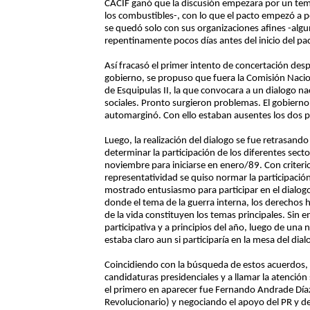
CACIF ganó que la discusión empezara por un tema
los combustibles-, con lo que el pacto empezó a pel
se quedó solo con sus organizaciones afines -algu
repentinamente pocos días antes del inicio del pa
Así fracasó el primer intento de concertación desp
gobierno, se propuso que fuera la Comisión Nacion
de Esquipulas II, la que convocara a un dialogo na
sociales. Pronto surgieron problemas. El gobierno 
automarginó. Con ello estaban ausentes los dos pro
Luego, la realización del dialogo se fue retrasand
determinar la participación de los diferentes sect
noviembre para iniciarse en enero/89. Con criteri
representatividad se quiso normar la participació
mostrado entusiasmo para participar en el dialog
donde el tema de la guerra interna, los derechos 
de la vida constituyen los temas principales. Sin
participativa y a principios del año, luego de una
estaba claro aun si participaría en la mesa del dial
Coincidiendo con la búsqueda de estos acuerdos, 
candidaturas presidenciales y a llamar la atención 
el primero en aparecer fue Fernando Andrade Díaz
Revolucionario) y negociando el apoyo del PR y d