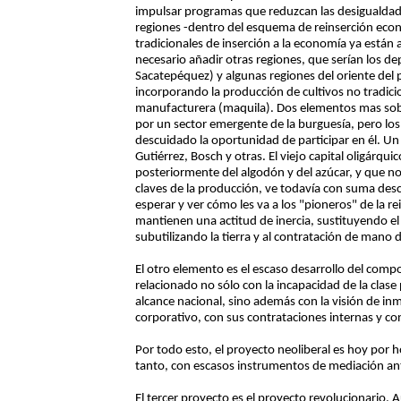
impulsar programas que reduzcan las desigualdade
regiones -dentro del esquema de reinserción econ
tradicionales de inserción a la economía ya están
necesario añadir otras regiones, que serían los d
Sacatepéquez) y algunas regiones del oriente del 
incorporando la producción de cultivos no tradici
manufacturera (maquila). Dos elementos mas sob
por un sector emergente de la burguesía, pero lo
descuidado la oportunidad de participar en él. Un e
Gutiérrez, Bosch y otras. El viejo capital oligárquic
posteriormente del algodón y del azúcar, y que no 
claves de la producción, ve todavía con suma desc
esperar y ver cómo les va a los "pioneros" de la re
mantienen una actitud de inercia, sustituyendo el 
subutilizando la tierra y al contratación de mano 
El otro elemento es el escaso desarrollo del comp
relacionado no sólo con la incapacidad de la clase
alcance nacional, sino además con la visión de inm
corporativo, con sus contrataciones internas y co
Por todo esto, el proyecto neoliberal es hoy por h
tanto, con escasos instrumentos de mediación ant
El tercer proyecto es el proyecto revolucionario. 