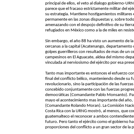
principal de ellos, el veto al dialogo gobierno-URN
parece que el fracaso estrictamente militar del ejé
su estrategia. Mantiene hostigamientos militares
permanente en las zonas dispuestas y, sobre todo
amenazando con el despojo definitivo de su tierra
refugiados en México como a la de miles en resiste
Sin embargo, el año 88 ha visto un aumento de la
cercanas a la capital (Acatenango, departamento 
golpes guerrilleros con resultados de mas de un ce
campesinos en El Aguacate, aldea del mismo dep
vinculada al nerviosismo del ejército por esa prese
Tanto mas importante es entonces el esfuerzo con
final del conflicto bélico, manteniendo desde su 
revolucionario, sino la participación de las fuerz
concebido conjuntamente con las fuerzas progres
democráticas (Comandante Pablo Monsanto). Para 
mayo el acontecimiento mas importante del año, si
(Comandante Rolando Moran). La Comisión Nacion
Costa Rica con la URNG mostró, al menos, que consi
guatemalteco el reconocer a ambos contendientes y
futuro. Pero tanto el ejército como el gobierno h
proporciones del conflicto a un gran sector de la p