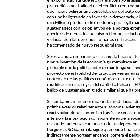
el éxito militar, aunque eso trajera consigo el ais
pretendió la neutralidad en el conflicto centroam
que hiciera peligrar una consolidación del éxito de 
con una beligerancia en favor de la democracia, d
un civilismo producto de elecciones para legitimar
guatemalteca con los objetivos de la política exte
apertura de mercados. Al mismo tiempo, se lucho 
violaciones a los derechos humanos en la escena i
ha comenzado de nuevo resquebrajarse.
Se esta ahora preparando el triángulo hacia un terc
nueva inserción de la economía guatemalteca en l
probable que la política exterior mantenga su lín
proyecto de estabilidad del Estado se vea amenaz
contenido de las políticas económicas entre el ejé
modificación estratégica del conflicto bélico en El
bélico de Guatemala en grado similar al que ha pre
Sin embargo, mantener una cierta modulación de 
política exterior relativamente autónoma. Mientr
reactivación de la economía a través de serias r
interno y la integración consiguiente entre la soci
el exterior amenaza con una creciente dependencia 
burguesía. Si Guatemala sigue queriendo financia
indirectamente norteamericanos, correrá el peligr