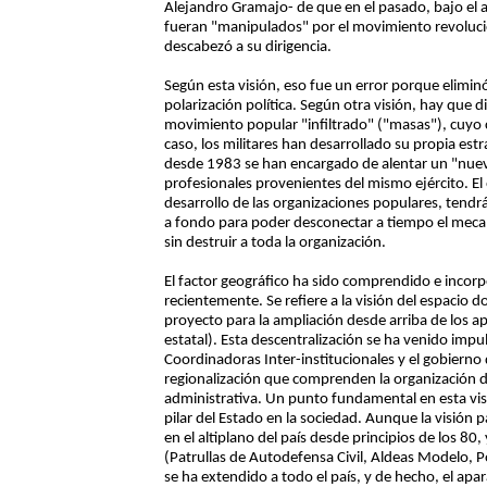
Alejandro Gramajo- de que en el pasado, bajo el 
fueran "manipulados" por el movimiento revolucio
descabezó a su dirigencia.
Según esta visión, eso fue un error porque eliminó
polarización política. Según otra visión, hay que
movimiento popular "infiltrado" ("masas"), cuyo c
caso, los militares han desarrollado su propia estr
desde 1983 se han encargado de alentar un "nuev
profesionales provenientes del mismo ejército. El
desarrollo de las organizaciones populares, tendr
a fondo para poder desconectar a tiempo el meca
sin destruir a toda la organización.
El factor geográfico ha sido comprendido e incorp
recientemente. Se refiere a la visión del espacio 
proyecto para la ampliación desde arriba de los a
estatal). Esta descentralización se ha venido impu
Coordinadoras Inter-institucionales y el gobierno
regionalización que comprenden la organización de
administrativa. Un punto fundamental en esta visi
pilar del Estado en la sociedad. Aunque la visión 
en el altiplano del país desde principios de los 80
(Patrullas de Autodefensa Civil, Aldeas Modelo, Po
se ha extendido a todo el país, y de hecho, el ap