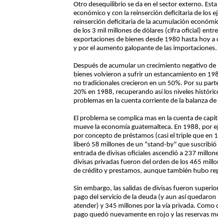
Otro desequilibrio se da en el sector externo. Est
económico y con la reinserción deficitaria de los 
reinserción deficitaria de la acumulación económic
de los 3 mil millones de dólares (cifra oficial) en
exportaciones de bienes desde 1980 hasta hoy a c
y por el aumento galopante de las importaciones.
Después de acumular un crecimiento negativo de 
bienes volvieron a sufrir un estancamiento en 198
no tradicionales crecieron en un 50%. Por su par
20% en 1988, recuperando así los niveles históric
problemas en la cuenta corriente de la balanza de
El problema se complica mas en la cuenta de capi
mueve la economía guatemalteca. En 1988, por ej
por concepto de préstamos (casi el triple que en 
liberó 58 millones de un "stand-by" que suscribió 
entrada de divisas oficiales ascendió a 237 millo
divisas privadas fueron del orden de los 465 mill
de crédito y prestamos, aunque también hubo repa
Sin embargo, las salidas de divisas fueron superiore
pago del servicio de la deuda (y aun así quedaro
atender) y 345 millones por la vía privada. Como
pago quedó nuevamente en rojo y las reservas mo