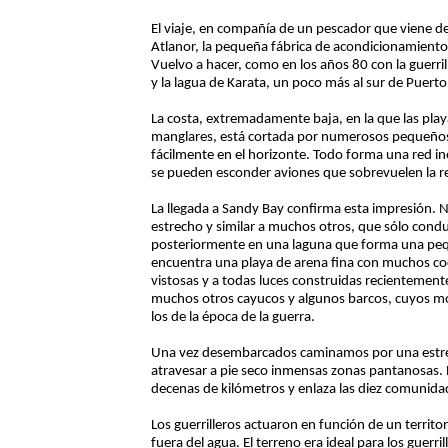
El viaje, en compañía de un pescador que viene d
Atlanor, la pequeña fábrica de acondicionamiento
Vuelvo a hacer, como en los años 80 con la guerril
y la lagua de Karata, un poco más al sur de Puert
La costa, extremadamente baja, en la que las play
manglares, está cortada por numerosos pequeños 
fácilmente en el horizonte. Todo forma una red inex
se pueden esconder aviones que sobrevuelen la regi
La llegada a Sandy Bay confirma esta impresión.
estrecho y similar a muchos otros, que sólo con
posteriormente en una laguna que forma una peq
encuentra una playa de arena fina con muchos co
vistosas y a todas luces construidas recientemen
muchos otros cayucos y algunos barcos, cuyos mo
los de la época de la guerra.
Una vez desembarcados caminamos por una estrec
atravesar a pie seco inmensas zonas pantanosas. E
decenas de kilómetros y enlaza las diez comuni
Los guerrilleros actuaron en función de un territ
fuera del agua. El terreno era ideal para los guerri