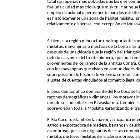
total son apenas más pobladas que las diez comu
fue una ciudad más criolla que miskitu. Y aunque 
empleo estacional o permanente para los miskitu
es históricamente una zona de hábitat miskitu, 
relativamente dispersas, con excepción de Musa
Si bien esta región minera fue una importante zon
miskitus, mayangnas o mestizas de la Contra las q
después de una década que la región del Triángulo
debido al avance del frente pionero, que puso en
provenientes de los rangos de la antigua Contra, c
con los mayangnas que vivían en comunidades de lo
superposición de hechos de violencia común, confli
ajustes de cuentas vinculados al comercio ilegal d
El peso demográfico dominante del Río Coco se ha
razones demográficas y climáticas, los moravos in
uno de sus hospitales en Bilwaskarma, también s
sobrevolaban toda la Moskitia garantizando el tra
El Río Coco fue también la mayor vía acuática int
agrícola exportadora de madera, bananos y caucho 
asombroso que sean originarios de estas comunida
miskitu, pastores miskitus de la iglesia morava, 