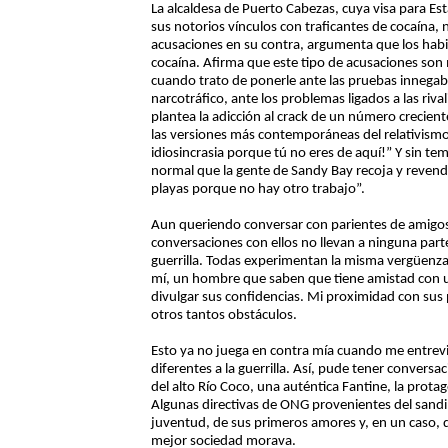
La alcaldesa de Puerto Cabezas, cuya visa para E
sus notorios vínculos con traficantes de cocaína,
acusaciones en su contra, argumenta que los habi
cocaína. Afirma que este tipo de acusaciones son 
cuando trato de ponerle ante las pruebas innegab
narcotráfico, ante los problemas ligados a las riva
plantea la adicción al crack de un número crecien
las versiones más contemporáneas del relativism
idiosincrasia porque tú no eres de aquí!” Y sin t
normal que la gente de Sandy Bay recoja y revend
playas porque no hay otro trabajo”.
Aun queriendo conversar con parientes de amigos 
conversaciones con ellos no llevan a ninguna part
guerrilla. Todas experimentan la misma vergüenza
mí, un hombre que saben que tiene amistad con 
divulgar sus confidencias. Mi proximidad con sus 
otros tantos obstáculos.
Esto ya no juega en contra mía cuando me entrev
diferentes a la guerrilla. Así, pude tener convers
del alto Río Coco, una auténtica Fantine, la prota
Algunas directivas de ONG provenientes del sandi
juventud, de sus primeros amores y, en un caso, 
mejor sociedad morava.