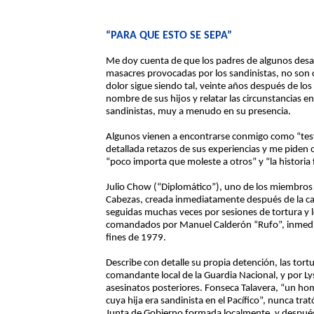
“PARA QUE ESTO SE SEPA”
Me doy cuenta de que los padres de algunos desa
masacres provocadas por los sandinistas, no son 
dolor sigue siendo tal, veinte años después de l
nombre de sus hijos y relatar las circunstancias en
sandinistas, muy a menudo en su presencia.
Algunos vienen a encontrarse conmigo como “test
detallada retazos de sus experiencias y me piden 
“poco importa que moleste a otros” y “la historia 
Julio Chow (“Diplomático”), uno de los miembros 
Cabezas, creada inmediatamente después de la caí
seguidas muchas veces por sesiones de tortura y l
comandados por Manuel Calderón “Rufo”, inmedia
fines de 1979.
Describe con detalle su propia detención, las tortu
comandante local de la Guardia Nacional, y por Lys
asesinatos posteriores. Fonseca Talavera, “un h
cuya hija era sandinista en el Pacífico”, nunca tra
Junta de Gobierno formada localmente, y después