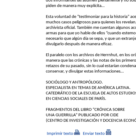
dos informantes las asumen plenamente y no sola
piden de manera muy explícita…
Esta voluntad de “testimoniar para la historia” a
muchos casos peligrosos para quienes los revelan
archivista oficial. También me cuentan algunos a
armas para que yo hable de ellos “cuando estemos 
necesario que algún día se sepa, y que un extranje
divulgarlo después de manera eficaz.
El paralelo con los archivos de Herrnhut, en los or
manera que las crónicas y las notas de los primer
retazos de su pasado, sin lo cual estarían conde
conservar, y divulgar estas informaciones…
SOCIÓLOGO Y ANTROPÓLOGO.
ESPECIALISTA EN TEMAS DE AMÉRICA LATINA.
CATEDRÁTICO DE LA ESCUELA DE ALTOS ESTUDIO
EN CIENCIAS SOCIALES DE PARÍS.
FRAGMENTOS DEL LIBRO “CRÓNICA SOBRE
UNA GUERRILLA” PUBLICADO POR CIDE
(CENTRO DE INVESTIGACIÓN Y DOCENCIA ECONÓ
Imprimir texto
Enviar texto