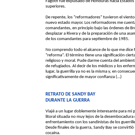
Fagoth fue expulsado de Honduras hacia Estados
superiores.
De repente, los “reformadores” tuvieron el viento
nuevo estado mayor. Los reformadores me cuentan 
comandantes, en principio bajo las órdenes de B
desplazar a Rivera y de la preparación de una as
de los comandantes para septiembre de 1985.
No comprendo todo el alcance de lo que me dice
“reforma”. El término tiene una significación cie
religioso y moral. Pude darme cuenta del ambie
de refugiados. Al decir de los médicos y los enfe
lugar, la guerrilla ya no es la misma y, en consecue
significativamente de mayor confianza (…)
RETRATO DE SANDY BAY
DURANTE LA GUERRA
Viajé a un lugar doblemente interesante para mi
litoral situada no muy lejos de la desembocadura 
enfrentamiento con los sandinistas de los guerril
Desde finales de la guerra, Sandy Bay se convirtió 
cocaína.