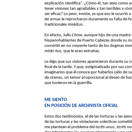
explicación científica”. ¿Cómo él, tan ateo como y
tener visiones tan agradables y tan terribles y c
ser eficaz? Lo peor, insiste, es que eso le ocurri
de armas le reprocharon duramente su falta de fe 
tradicionales miskitus.
En efecto, Julio Chow, aunque hijo de una madre 
hispanohablantes de Puerto Cabezas donde su ma
convirtió en no creyente tanto de los dogmas m
miski¬tus, que le eran extrañas.
Le digo que sus visiones aparecieron durante su cri
final de la tarde. Y que, estigmatizado por sus 
imaginarios que él conoce por haberlos oído de s
de sirenas, un temor proporcional al deseo de hac
que tuvieron en la guerrilla.
ME SIENTO
EN POSICIÓN DE ARCHIVISTA OFICIAL
Estos dos testimonios, el de las torturas y las eje
de las torturas y las violaciones colectivas cometida
me plantean el problema del
testis unus, testis nu