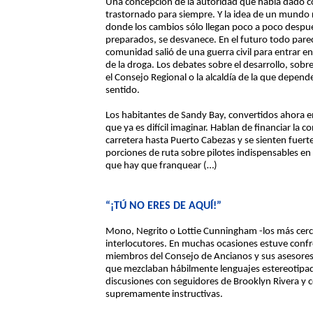
Una concepción de la autoridad que había dado c
trastornado para siempre. Y la idea de un mundo r
donde los cambios sólo llegan poco a poco despué
preparados, se desvanece. En el futuro todo parec
comunidad salió de una guerra civil para entrar
de la droga. Los debates sobre el desarrollo, sob
el Consejo Regional o la alcaldía de la que depend
sentido.
Los habitantes de Sandy Bay, convertidos ahora en
que ya es difícil imaginar. Hablan de financiar l
carretera hasta Puerto Cabezas y se sienten fuert
porciones de ruta sobre pilotes indispensables e
que hay que franquear (…)
“¡TÚ NO ERES DE AQUÍ!”
Mono, Negrito o Lottie Cunningham -los más cerc
interlocutores. En muchas ocasiones estuve confr
miembros del Consejo de Ancianos y sus asesore
que mezclaban hábilmente lenguajes estereotipa
discusiones con seguidores de Brooklyn Rivera y 
supremamente instructivas.