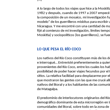
A lo largo de todos los viajes que hice a la Moskit
1982 y después, cuando de 1997 a 2007 empecé a 
la composición de un mosaico, mi investigación 
modelo” de los guerrilleros miskitus para escribir
Nicaragua. Y me encontré con una cantidad de ma
fijé al comienzo de mi investigación, límites tempo
Moskitia) y sociopolíticos (los guerrilleros), se fu
LO QUE PESA EL RÍO COCO
Los nativos del Río Coco constituyen más de los d
e interrogué… Entrevisté preferentemente a quien
provenientes del Río Coco, entre los cuales los 
posibilidad de poder hacer viajes fecundos por el
sitios. La relativa facilidad para desplazarme por el
que mostraron las gentes con las que me crucé all
nativos del litoral y a los habitantes de las comun
de Matagalpa.
El predominio de interlocutores originarios del R
demográfico dominante de esta microrregión en la hi
comunidades del litoral, sobre todo en la zona d