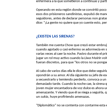
enfermera a la que sometieron a continuas y part
Operando en esta región donde se convirtió poc
esos dos prisioneros sandinistas, expulsó de mane
seguidores, antes de declarar personas non gratas
dice: “¡La gente no quiere que yo cuente esto, per
¿EXISTEN LAS SIRENAS?
También me cuenta Chow que creyó estar embruja
cuando agotado y casi enfermo se adormecía en su
varias veces al caer la noche. Pasivo durante el 
jugar un rol muy activo cuando la
Liwa Mairin
volv
fueran discretos, para que “los otros no se pong
Al cabo de varios días ella le dice que debe seguir
opondrán a su amor. Al día siguiente su jefe de 
a secuestrarlo y temiendo perderlo, convoca a un
demasiado tarde. Cuando la noche cae, la sirena q
joven mujer encantadora de voz dulce es ahora un
amenazante. Y viendo que él se niega a seguirla,
un
sukia,
huye profiriendo amenazas.
“Diplomático” no se contenta con contarme esta 