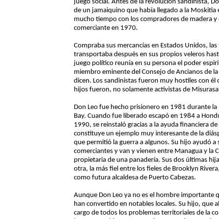
juego social. Antes de la revolución sandinista, D
de un jamaiquino que había llegado a la Moskitia
mucho tiempo con los compradores de madera y 
comerciante en 1970.
Compraba sus mercancías en Estados Unidos, las t
transportaba después en sus propios veleros has
juego político reunía en su persona el poder espiri
miembro eminente del Consejo de Ancianos de la Ig
dicen. Los sandinistas fueron muy hostiles con é
hijos fueron, no solamente activistas de Misuras
Don Leo fue hecho prisionero en 1981 durante la 
Bay. Cuando fue liberado escapó en 1984 a Hondur
1990, se reinstaló gracias a la ayuda financiera d
constituye un ejemplo muy interesante de la diásp
que permitió la guerra a algunos. Su hijo ayudó a
comerciantes y van y vienen entre Managua y la Co
propietaria de una panadería. Sus dos últimas hij
otra, la más fiel entre los fieles de Brooklyn River
como futura alcaldesa de Puerto Cabezas.
Aunque Don Leo ya no es el hombre importante que 
han convertido en notables locales. Su hijo, que 
cargo de todos los problemas territoriales de la 