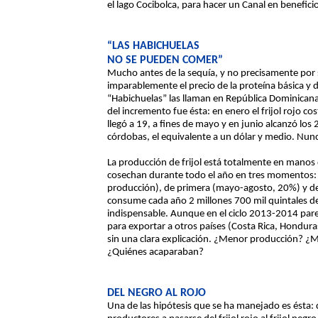
el lago Cocibolca, para hacer un Canal en benefi
“LAS HABICHUELAS
NO SE PUEDEN COMER”
Mucho antes de la sequía, y no precisamente por
imparablemente el precio de la proteína básica y dia
“Habichuelas” las llaman en República Dominicana 
del incremento fue ésta: en enero el frijol rojo co
llegó a 19, a fines de mayo y en junio alcanzó los
córdobas, el equivalente a un dólar y medio. Nunc
La producción de frijol está totalmente en mano
cosechan durante todo el año en tres momentos: 
producción), de primera (mayo-agosto, 20%) y de
consume cada año 2 millones 700 mil quintales de fr
indispensable. Aunque en el ciclo 2013-2014 par
para exportar a otros países (Costa Rica, Honduras
sin una clara explicación. ¿Menor producción? ¿
¿Quiénes acaparaban?
DEL NEGRO AL ROJO
Una de las hipótesis que se ha manejado es ésta: 