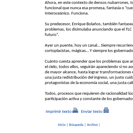
Ahora, en este contexto de densos nubarrones, to
funcional que nunca esa promesa, fantasía o “cue
Interoceánico. Funciona.
Su predecesor, Enrique Bolaños, también fantase
problemas, los disimulaba anunciando que el TLC se
futuro”.
Ayer un puente, hoy un canal… Siempre recurriend
cortoplacistas, mágicas… Y siempre los gobernad
Cuánto cuesta aprender que los problemas que a
el cielo, todos ellos, seguirán apareciendo si no
de mayor alcance, hasta lograr transformaciones es
una justa redistribución del ingreso, un justo cuid
protagonistas de la economía social, una justa ca
Todos, procesos que requieren de racionalidad lúc
participación activa y constante de los gobernado
Imprimir texto
Enviar texto
Inicio
|
Búsqueda
|
Archivo
|