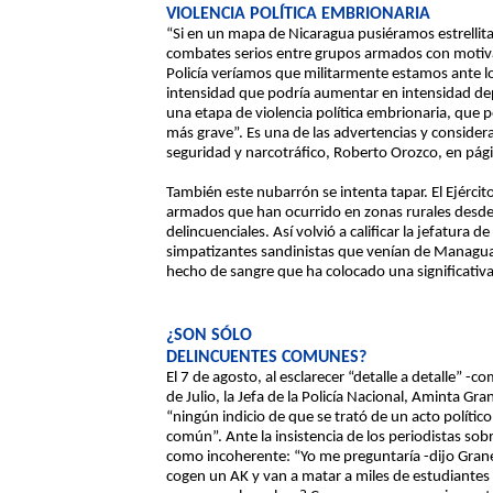
VIOLENCIA POLÍTICA EMBRIONARIA
“Si en un mapa de Nicaragua pusiéramos estrellit
combates serios entre grupos armados con motivac
Policía veríamos que militarmente estamos ante l
intensidad que podría aumentar en intensidad d
una etapa de violencia política embrionaria, que 
más grave”. Es una de las advertencias y considera
seguridad y narcotráfico, Roberto Orozco, en pági
También este nubarrón se intenta tapar. El Ejército 
armados que han ocurrido en zonas rurales desde
delincuenciales. Así volvió a calificar la jefatura de
simpatizantes sandinistas que venían de Managua d
hecho de sangre que ha colocado una significativa “
¿SON SÓLO
DELINCUENTES COMUNES?
El 7 de agosto, al esclarecer “detalle a detalle” -c
de Julio, la Jefa de la Policía Nacional, Aminta Gr
“ningún indicio de que se trató de un acto político
común”. Ante la insistencia de los periodistas sob
como incoherente: “Yo me preguntaría -dijo Gran
cogen un AK y van a matar a miles de estudiantes 