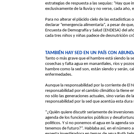
estrategias de respuesta a las sequías: “Hay que i
exclusivamente de la lluvia y no verse, cada año, 
Para no alterar el plácido cielo de las estadísticas 
declarar “emergencia alimentaria”, a pesar de que,
Encuesta de Demografía y Salud (ENDESA) del año
cada tres niños y niñas padece de desnutrición cr
TAMBIÉN HAY SED EN UN PAÍS CON ABUND
Tanto o más grave que el hambre está siendo la sed.
cosechas y falta agua en manantiales, ríos y pozos
hambre como la sed son, están siendo y serán, cal
enfermedades.
Aunque la responsabilidad por la corriente de El Ni
responsabilidad por el cambio climático la tiene
no sólo las generaciones actuales, sino varias de 
responsabilidad por la sed que acentúa esta dura 
“¿Quién quiere discutir seriamente de inversiones 
agenda de los funcionarios públicos y desafortun
políticos. Y si no ponemos el agua en la agenda so
tenemos de futuro?”. Hablaba así, en el número an
experta investigadora en temas de agua Ruth Selm