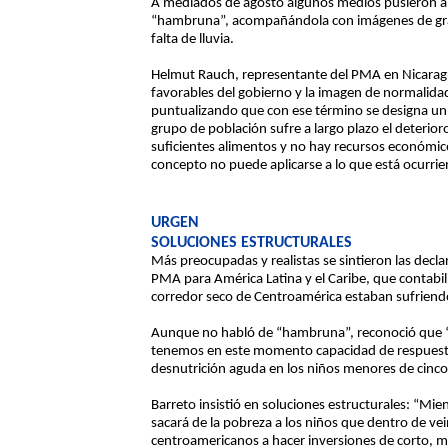
A mediados de agosto algunos medios pusieron a c
“hambruna”, acompañándola con imágenes de gran
falta de lluvia.
Helmut Rauch, representante del PMA en Nicaragua,
favorables del gobierno y la imagen de normalida
puntualizando que con ese término se designa u
grupo de población sufre a largo plazo el deterior
suficientes alimentos y no hay recursos económic
concepto no puede aplicarse a lo que está ocurri
URGEN
SOLUCIONES ESTRUCTURALES
Más preocupadas y realistas se sintieron las decla
PMA para América Latina y el Caribe, que contabil
corredor seco de Centroamérica estaban sufriendo
Aunque no habló de “hambruna”, reconoció que “d
tenemos en este momento capacidad de respuesta,
desnutrición aguda en los niños menores de cinco
Barreto insistió en soluciones estructurales: “Mien
sacará de la pobreza a los niños que dentro de vei
centroamericanos a hacer inversiones de corto, me