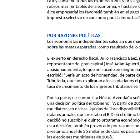
La ley conservó todas las exoneraciones y privilegi
rubros más rentables de la economía, y hasta se l
élite empresarial los favoreció también en el pago
impuesto selectivo de consumo para la importació
POR RAZONES POLÍTICAS
Los economistas independientes calculan que más
sobre las metas esperadas, como resultado de lo 
El experto en derecho fiscal, Julio Francisco Báe
representante del gran capital (José Adán Aguerri
apasionadamente, lo que no sucede en ningún pa
escribió: “Sería un acto de honestidad, de parte 
Tributaria, que nos explicaran a los ciudadanos el
tasa de crecimiento de los ingresos tributarios s
Por su parte, el economista Néstor Avendaño señ
una decisión política del gobierno: “A partir de 
multilateral en divisas líquidas de libre disponibil
dólares anuales que prestaba el BID en el último 
decidió no suscribir el quinto programa económico 
esta decisión, también provocado por razones pol
préstamo anual de 25 millones de dólares para a
las elecciones municipales de 2008.