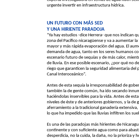
urgente invertir en infraestructura hídrica.
UN FUTURO CON MÁS SED
Y UNA HIRIENTE PARADOJA
“Ya hay estudios -dice Herrera- que nos indican que
zona del Pacífico nicaragüense y va a aumentar l
mayor y más rápida evaporación del agua. El aum
demanda de agua, tanto en los seres humanos co
escenario futuro de sequías y de más calor, mien
de lluvia. En ese posible escenario, ¿por qué no de
riego que garanticen la seguridad alimentaria del 
Canal Interoceánico”.
Antes de esta sequía la irresponsabilidad de gobe
también la de gente común, ha ido secando innum
haciéndolas inservibles para la vida. Antes de esta
niveles de éste y de anteriores gobiernos, y la d
aferramiento a la tradicional ganadería extensiva
lo que ha impedido que las lluvias infiltren los su
Es una de las paradojas más hirientes de Nicaragu
continente y con suficiente agua como para abaste
desperdicia, no la cuida, la daña, no la prioriza y