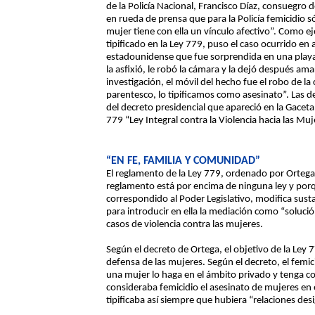
de la Policía Nacional, Francisco Díaz, consuegro de
en rueda de prensa que para la Policía femicidio 
mujer tiene con ella un vínculo afectivo”. Como ej
tipificado en la Ley 779, puso el caso ocurrido en
estadounidense que fue sorprendida en una playa s
la asfixió, le robó la cámara y la dejó después am
investigación, el móvil del hecho fue el robo de 
parentesco, lo tipificamos como asesinato”. Las de
del decreto presidencial que apareció en la Gaceta 
779 “Ley Integral contra la Violencia hacia las Muj
“EN FE, FAMILIA Y COMUNIDAD”
El reglamento de la Ley 779, ordenado por Ortega,
reglamento está por encima de ninguna ley y porqu
correspondido al Poder Legislativo, modifica sus
para introducir en ella la mediación como “soluci
casos de violencia contra las mujeres.
Según el decreto de Ortega, el objetivo de la Ley 7
defensa de las mujeres. Según el decreto, el femic
una mujer lo haga en el ámbito privado y tenga con
consideraba femicidio el asesinato de mujeres en e
tipificaba así siempre que hubiera “relaciones des