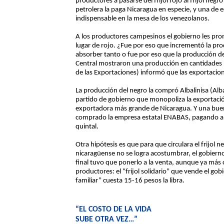
productores a pasarse del frijol rojo al frijol negr
petrolera la paga Nicaragua en especie, y una de esa
indispensable en la mesa de los venezolanos.
A los productores campesinos el gobierno les pro
lugar de rojo. ¿Fue por eso que incrementó la pro
absorber tanto o fue por eso que la producción del
Central mostraron una producción en cantidades n
de las Exportaciones) informó que las exportacion
La producción del negro la compró Albalinisa (A
partido de gobierno que monopoliza la exportació
exportadora más grande de Nicaragua. Y una buena
comprado la empresa estatal ENABAS, pagando a 
quintal.
Otra hipótesis es que para que circulara el frijol 
nicaragüense no se logra acostumbrar, el gobier
final tuvo que ponerlo a la venta, aunque ya más c
productores: el “frijol solidario” que vende el go
familiar” cuesta 15-16 pesos la libra.
“EL COSTO DE LA VIDA
SUBE OTRA VEZ…”