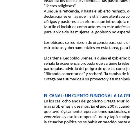
instancia los casos de violencia a “las pas¬torales f
“líderes religiosos”.
Aunque la reticencia, y hasta el abierto rechazo, 
declaraciones en las que insistían que atentaba co
clérigos y pastores a la reforma que introdujo la
Murillo el incluirlos como actores en este adefesi
para la vida de las mujeres, el gobierno no esperab
Los obispos se reunieron de urgencia para conclui
estructuras gubernamentales en esta tarea, para 
El cardenal Leopoldo Brenes, a quien el gobierno b
señaló la experiencia probada que ya tiene la igle
parroquias, advirtió del peligro de que las conseje
“filtrando comentarios” y rechazó “la camisa de f
Ortega para sumarlos a su proyecto y así manipula
EL CANAL: UN CUENTO FUNCIONAL A LA CRI
En los casi ocho años del gobierno Ortega-Murillo
más problemas y desafíos. En el año 2009, cuando l
que tuvo lógicamente repercusiones nacionales, e
venezolana y eso lo compensó todo y tapó cualqui
la situación política no se había enrarecido hasta e