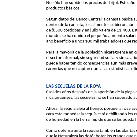
No sólo han subido los precios del frijol. Este año
productos básicos.
Según datos del Banco Central la canasta básica su
dentro de la canasta, los alimentos subieron aún 
de 8,500 córdobas y en julio ya era de 11,400. Es
mundo, se ha comido el pequeño aumento salarial
año benefició a unos 100 mil trabajadores que rec
Para la mayoría de la población nicaragüense en 
el sector informal, sin seguridad social y sin salar
puede haber tenido consecuencias aún más graves 
carencias que no captan nunca las estadísticas ofic
LAS SECUELAS DE LA ROYA
Casi dos años después de la aparición de la plaga d
nicaragüenses, las secuelas no se han superado a
Ahora, la sequía aleja al hongo, porque la roya av
cara esta moneda: la sequía está debilitando los c
de humedad en la tierra impide que se les pueda fo
Como defensa ante la sequía también las planta
que la Naturaleza las dotó: botar los granos que n