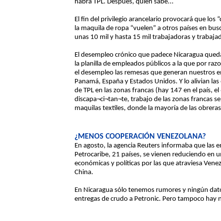
habrá TPL. Después, quién sabe...
El fin del privilegio arancelario provocará que los
la maquila de ropa “vuelen” a otros países en bus
unas 10 mil y hasta 15 mil trabajadoras y trabaj
El desempleo crónico que padece Nicaragua queda al
la planilla de empleados públicos a la que por ra
el desempleo las remesas que generan nuestros e
Panamá, España y Estados Unidos. Y lo alivian las
de TPL en las zonas francas (hay 147 en el país, e
discapa¬ci¬tan¬te, trabajo de las zonas francas s
maquilas textiles, donde la mayoría de las obrer
¿MENOS COOPERACIÓN VENEZOLANA?
En agosto, la agencia Reuters informaba que las 
Petrocaribe, 21 países, se vienen reduciendo en u
económicas y políticas por las que atraviesa Vene
China.
En Nicaragua sólo tenemos rumores y ningún dato
entregas de crudo a Petronic. Pero tampoco hay n