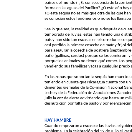
países del mundo? ¿Es consecuencia de la corrien
forma en las aguas del Pacífico? ¿O este año hay q
¿O esta sequía no es más que otra de las que han
se conocían estos fenómenos o no se los llamab
Sea lo que sea, la realidad es que después de cuatr
temporada de lluvias, éstas han tenido una distrib
país y han sido tan escasas en el corredor seco q
casi perdido la primera cosecha de maíz y frijol d
para asegurar la cosecha de postrera (septiembre
patio (gallinas, cerdos) porque se los comieron, y
porque los animales no tienen qué comer. Los pe
vendiendo sus famélicas vacas a cualquier precio a
En las zonas que soportan la sequía han muerto u
teniendo en cuenta que Nicaragua cuenta con un 
dirigentes gremiales de la Co-msión Nacional Ga
Leche y de la Federación de Asociaciones Ganade
julio la voz de alerta advirtiendo que hasta un m
desnutrición por falta de pasto y por el encarecim
HAY HAMBRE
Cuando empezaron a escasear las lluvias, el gobie
problema. En la celebración del 19 de Julio el Pre