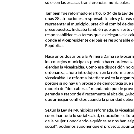
sólo con las escasas transferencias municipales.
También fue reformado el artículo 34 de la Ley de 
unas 28 atribuciones, responsabilidades y tareas q
representar al municipio, presidir el comité de de
presupuesto… Indicaba también que quien estuviese 
responsabilidades o tareas que le delegara el alca
donde el Vicepresidente del país es responsable de
República.
Hace unos dos años a la Primera Dama se le ocurri
los concejos municipales pueden hacer ordenanzas
ejercían la vicealcaldía. Como esa disposición no
ordenanza, ahora introdujeron en la reforma pres
vicealcaldía. La reforma interfiere así en la organi
porque si no hay un proceso de democracia que supe
modelo de “dos cabezas” mandando puede provocar
gerencia y responde directamente al alcalde. ¿Ah
qué arriesgar conflictos cuando la prioridad deber
Según la Ley de Municipios reformada, la vicealcal
coordinar todo lo social -salud, educación, cultur
de la Mujer. Conociendo a quiénes se nos han asi
social”, podemos suponer que el proyecto apunta a