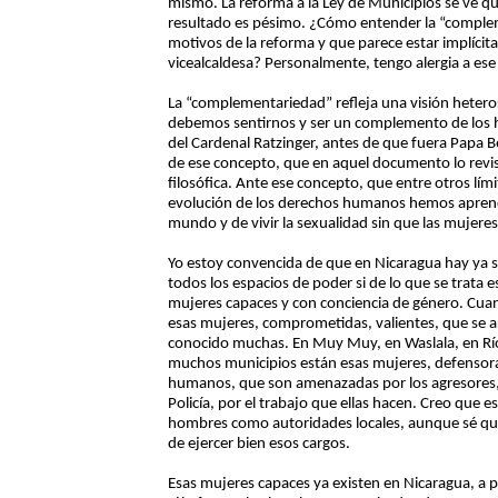
mismo. La reforma a la Ley de Municipios se ve qu
resultado es pésimo. ¿Cómo entender la “complem
motivos de la reforma y que parece estar implícit
vicealcaldesa? Personalmente, tengo alergia a ese
La “complementariedad” refleja una visión hetero
debemos sentirnos y ser un complemento de los 
del Cardenal Ratzinger, antes de que fuera Papa 
de ese concepto, que en aquel documento lo revis
filosófica. Ante ese concepto, que entre otros lím
evolución de los derechos humanos hemos aprendi
mundo y de vivir la sexualidad sin que las mujer
Yo estoy convencida de que en Nicaragua hay ya s
todos los espacios de poder si de lo que se trata 
mujeres capaces y con conciencia de género. Cua
esas mujeres, comprometidas, valientes, que se a
conocido muchas. En Muy Muy, en Waslala, en Río
muchos municipios están esas mujeres, defensora
humanos, que son amenazadas por los agresores, p
Policía, por el trabajo que ellas hacen. Creo que
hombres como autoridades locales, aunque sé q
de ejercer bien esos cargos.
Esas mujeres capaces ya existen en Nicaragua, a