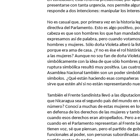
presentarse con tanta urgencia, nos permite alguna
responde a dos intenciones: manipular los interese
No es casual que, por primera vez en la historia l
directiva del Parlamento. Esto es algo positivo, 
cabeza es que son hombres los que han mandado 
expresamos así de palabra, pero cuando votamos
hombres y mujeres. Sólo doña Violeta alteró la lis
porque era ama de casa. ¿Y no es ése el rol histór
a las mujeres? Aunque no soy fan de doña Violet
simbólicamente con la idea de que sólo hombres 
ruptura simbólica resultó muy positiva. Las cuatr
Asamblea Nacional también son un poder simbóli
símbolos. ¿Qué están haciendo esas compañeras p
sirve que estén ahí si no están representando nue
También el Frente Sandinista llevó a las diputaci
que Nicaragua sea el segundo país del mundo en 
número? Conocí a muchas de estas mujeres en lo
en defensa de los derechos de las mujeres y tamb
cuando esos derechos eran atropellados. Pero a es
cuando en el Parlamento representan al Frente Sa
tienen voz, sé que piensan, pero el partido de gob
funcionales al poder, son personas subordinadas a