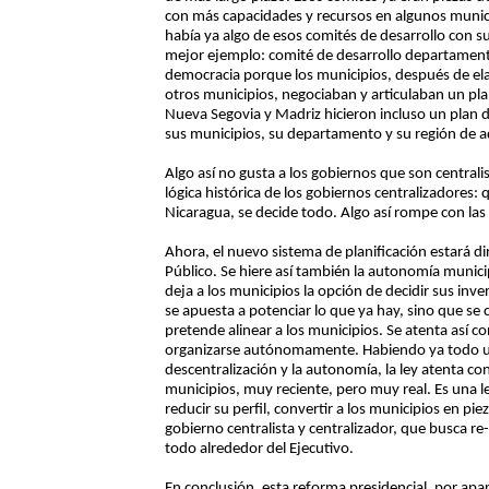
con más capacidades y recursos en algunos munici
había ya algo de esos comités de desarrollo con su
mejor ejemplo: comité de desarrollo departamental,
democracia porque los municipios, después de ela
otros municipios, negociaban y articulaban un pla
Nueva Segovia y Madriz hicieron incluso un plan 
sus municipios, su departamento y su región de aq
Algo así no gusta a los gobiernos que son centrali
lógica histórica de los gobiernos centralizadores
Nicaragua, se decide todo. Algo así rompe con las
Ahora, el nuevo sistema de planificación estará di
Público. Se hiere así también la autonomía municip
deja a los municipios la opción de decidir sus inv
se apuesta a potenciar lo que ya hay, sino que se 
pretende alinear a los municipios. Se atenta así c
organizarse autónomamente. Habiendo ya todo un
descentralización y la autonomía, la ley atenta co
municipios, muy reciente, pero muy real. Es una l
reducir su perfil, convertir a los municipios en pi
gobierno centralista y centralizador, que busca re-
todo alrededor del Ejecutivo.
En conclusión, esta reforma presidencial, por apa