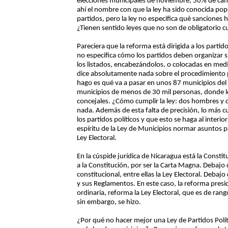
elecciones municipales de noviembre, 50% de ca
ahí el nombre con que la ley ha sido conocida pop
partidos, pero la ley no especifica qué sanciones 
¿Tienen sentido leyes que no son de obligatorio 
Pareciera que la reforma está dirigida a los partid
no especifica cómo los partidos deben organizar su
los listados, encabezándolos, o colocadas en m
dice absolutamente nada sobre el procedimiento p
hago es qué va a pasar en unos 87 municipios del p
municipios de menos de 30 mil personas, donde lo
concejales. ¿Cómo cumplir la ley: dos hombres y 
nada. Además de esta falta de precisión, lo más cu
los partidos políticos y que esto se haga al interi
espíritu de la Ley de Municipios normar asuntos pa
Ley Electoral.
En la cúspide jurídica de Nicaragua está la Const
a la Constitución, por ser la Carta Magna. Debajo 
constitucional, entre ellas la Ley Electoral. Debajo
y sus Reglamentos. En este caso, la reforma presid
ordinaria, reforma la Ley Electoral, que es de ran
sin embargo, se hizo.
¿Por qué no hacer mejor una Ley de Partidos Polí