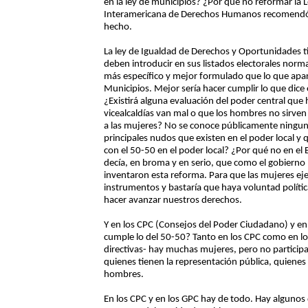
en la ley de municipios? ¿Por qué no reformar la 
Interamericana de Derechos Humanos recomendó a 
hecho.
La ley de Igualdad de Derechos y Oportunidades tie
deben introducir en sus listados electorales norm
más específico y mejor formulado que lo que apare
Municipios. Mejor sería hacer cumplir lo que dice
¿Existirá alguna evaluación del poder central que 
vicealcaldías van mal o que los hombres no sirven
a las mujeres? No se conoce públicamente ninguna
principales nudos que existen en el poder local y
con el 50-50 en el poder local? ¿Por qué no en el 
decía, en broma y en serio, que como el gobiern
inventaron esta reforma. Para que las mujeres ej
instrumentos y bastaría que haya voluntad polític
hacer avanzar nuestros derechos.
Y en los CPC (Consejos del Poder Ciudadano) y en
cumple lo del 50-50? Tanto en los CPC como en l
directivas- hay muchas mujeres, pero no participa
quienes tienen la representación pública, quienes 
hombres.
En los CPC y en los GPC hay de todo. Hay alguno