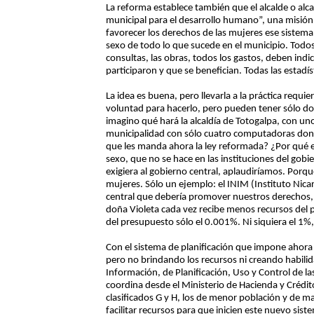
La reforma establece también que el alcalde o alca
municipal para el desarrollo humano”, una misión
favorecer los derechos de las mujeres ese sistem
sexo de todo lo que sucede en el municipio. Todos 
consultas, las obras, todos los gastos, deben in
participaron y que se benefician. Todas las estad
La idea es buena, pero llevarla a la práctica requi
voluntad para hacerlo, pero pueden tener sólo d
imagino qué hará la alcaldía de Totogalpa, con un
municipalidad con sólo cuatro computadoras don
que les manda ahora la ley reformada? ¿Por qué e
sexo, que no se hace en las instituciones del gobier
exigiera al gobierno central, aplaudiríamos. Porque
mujeres. Sólo un ejemplo: el INIM (Instituto Nicar
central que debería promover nuestros derechos,
doña Violeta cada vez recibe menos recursos del 
del presupuesto sólo el 0.001%. Ni siquiera el 1%
Con el sistema de planificación que impone ahora l
pero no brindando los recursos ni creando habili
Información, de Planificación, Uso y Control de la
coordina desde el Ministerio de Hacienda y Crédito 
clasificados G y H, los de menor población y de m
facilitar recursos para que inicien este nuevo sis