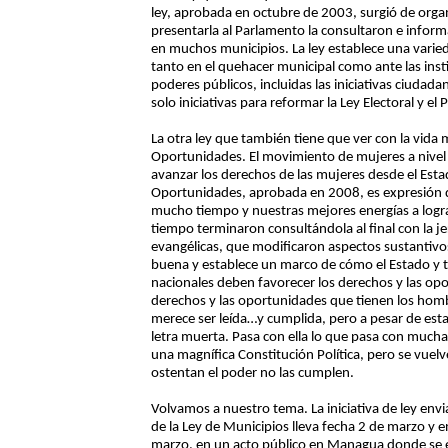
ley, aprobada en octubre de 2003, surgió de organi
presentarla al Parlamento la consultaron e infor
en muchos municipios. La ley establece una varied
tanto en el quehacer municipal como ante las insti
poderes públicos, incluidas las iniciativas ciudad
solo iniciativas para reformar la Ley Electoral y e
La otra ley que también tiene que ver con la vida 
Oportunidades. El movimiento de mujeres a nivel
avanzar los derechos de las mujeres desde el Esta
Oportunidades, aprobada en 2008, es expresión
mucho tiempo y nuestras mejores energías a logra
tiempo terminaron consultándola al final con la jerar
evangélicas, que modificaron aspectos sustantivos 
buena y establece un marco de cómo el Estado y tod
nacionales deben favorecer los derechos y las opo
derechos y las oportunidades que tienen los homb
merece ser leída…y cumplida, pero a pesar de esta
letra muerta. Pasa con ella lo que pasa con much
una magnífica Constitución Política, pero se vue
ostentan el poder no las cumplen.
Volvamos a nuestro tema. La iniciativa de ley envi
de la Ley de Municipios lleva fecha 2 de marzo y e
marzo, en un acto público en Managua donde se e