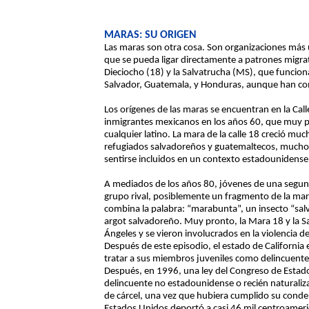
MARAS: SU ORIGEN
Las maras son otra cosa. Son organizaciones más 
que se pueda ligar directamente a patrones migrat
Dieciocho (18) y la Salvatrucha (MS), que funcio
Salvador, Guatemala, y Honduras, aunque han co
Los orígenes de las maras se encuentran en la Ca
inmigrantes mexicanos en los años 60, que muy
cualquier latino. La mara de la calle 18 creció mu
refugiados salvadoreños y guatemaltecos, muchos 
sentirse incluidos en un contexto estadounidense q
A mediados de los años 80, jóvenes de una segun
grupo rival, posiblemente un fragmento de la mar
combina la palabra: “marabunta”, un insecto “salv
argot salvadoreño. Muy pronto, la Mara 18 y la Sa
Ángeles y se vieron involucrados en la violencia
Después de este episodio, el estado de California
tratar a sus miembros juveniles como delincuentes
Después, en 1996, una ley del Congreso de Estad
delincuente no estadounidense o recién natural
de cárcel, una vez que hubiera cumplido su con
Estados Unidos deportó a casi 46 mil centroame