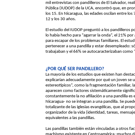
mil entrevistas con pandilleros de El Salvador, rea
Pública (IUDOP) de la UCA, encontró que, en prome
los 15. En Nicaragua, las edades oscilan entre los
12 y los 30 años.
El estudio del IUDOP preguntó a los pandilleros po
lo había hecho para “agarrar la onda”, el 21% por
para escapar de los problemas familiares. El estud
pertenecer a una pandilla y estar desempleado: só
trabajaban y el 66% se autocaracterizaban como
¿POR QUÉ SER PANDILLERO?
La mayoría de los estudios que existen han destaca
explicarían adecuadamente por qué un joven se u
estereotípicos”, como la fragmentación familiar, la
aparecen como factores sistemáticamente significa
constantemente la no afiliación a una pandilla es e
Nicaragua- no se integran a una pandilla. Se pued
totalizante de las iglesias evangélicas, que al p
organizador de la vida (identidad, tareas, mensaje
equivalentes a las pandillas.
Las pandillas también están vinculadas a otros fa
machismo existente en Centroamérica -muchos de l