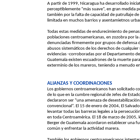
A partir de 1999, Nicaragua ha desarrollado inicia
perceptiblemente “más suave”, en gran medida p
también por la falta de capacidad de patrullaje de
limitada en muchos barrios y asentamietnos urba
Todas estas medidas de endurecimiento de penas y
poblaciones centroamericanas, en zozobra por la a
denunciadas firmemente por grupos de defensa d
abusos sistemáticos de los derechos de cualquier
evidencias -corroboradas por el Departamento d
Guatemala existen escuadrones de la muerte para
exterminio de los mareros, teniendo a menudo en 
ALIANZAS Y COORDINACIONES
Los gobiernos centroamericanos han solicitado co
de lo que en la cumbre regional de Jefes de Esta
declararon ser “una amenaza de desestabilización,
convencional”. El 15 de enero de 2004, El Salva
levantar todas las barreras legales a la persecuci
en toda Centroamérica. El 18 de marzo de 2005, l
Berger de Guatemala acordaron establecer una fue
común y enfrentar la actividad marera.
También los gobiernos centroamericanos intentaro