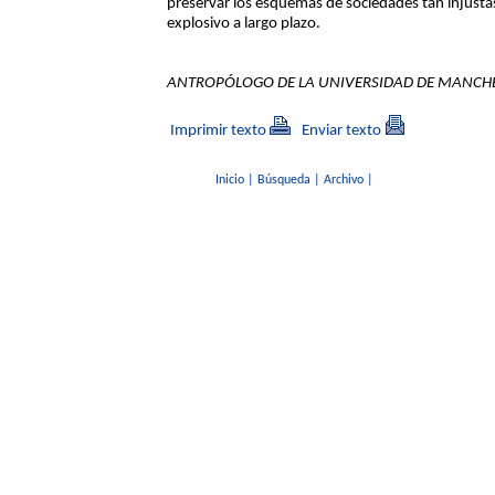
preservar los esquemas de sociedades tan injusta
explosivo a largo plazo.
ANTROPÓLOGO DE LA UNIVERSIDAD DE MANCHE
Imprimir texto
Enviar texto
Inicio
|
Búsqueda
|
Archivo
|