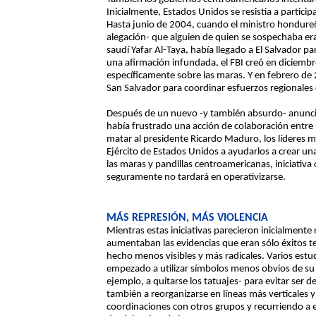
Inicialmente, Estados Unidos se resistía a participa
Hasta junio de 2004, cuando el ministro hondureñ
alegación- que alguien de quien se sospechaba era
saudí Yafar Al-Taya, había llegado a El Salvador p
una afirmación infundada, el FBI creó en diciemb
específicamente sobre las maras. Y en febrero de 
San Salvador para coordinar esfuerzos regionales c
Después de un nuevo -y también absurdo- anuncio
había frustrado una acción de colaboración entre 
matar al presidente Ricardo Maduro, los líderes mi
Ejército de Estados Unidos a ayudarlos a crear una
las maras y pandillas centroamericanas, iniciativ
seguramente no tardará en operativizarse.
MÁS REPRESIÓN, MÁS VIOLENCIA
Mientras estas iniciativas parecieron inicialmente 
aumentaban las evidencias que eran sólo éxitos 
hecho menos visibles y más radicales. Varios est
empezado a utilizar símbolos menos obvios de s
ejemplo, a quitarse los tatuajes- para evitar ser 
también a reorganizarse en líneas más verticales 
coordinaciones con otros grupos y recurriendo a 