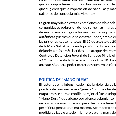
quizás porque tienen un más claro monopolio de la 
que sugieren que la implicación de pandillas y mar
patrones de conducta más violentos.
La gran mayoría de estas expresiones de violencia 
comunidades pobres en donde surgen las maras y l
de esa violencia surge de las mismas maras y pand
auténticas guerras que se desatan, por ejemplo e
las prisiones guatemaltecas. El 15 de agosto de
de la Mara Salvatrucha en la prisión del Hoyón, 
dejando a más de 60 heridos. Un ataque de repres
Centro de Detención Juvenil de San José Pinula 
a 12 miembros de la 18 e hiriendo a otros 10. E
arrestar sólo para poder matar después en la cárce
POLÍTICA DE “MANO DURA”
El factor que ha intensificado más la violencia de 
práctica de una verdadera “guerra” contra ellas d
etapa de este nuevo conflicto regional fue la adopc
“Mano Dura”, que abogó por el encarcelamiento 
necesidad de más pruebas que el hecho de tener 
permitiera pensar que era marero. Ser marero se c
medida aplicable a todo miembro de una mara de