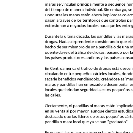
maras se vinculan principalmente a pequeños hurto
del tiempo de manera individual. Sin embargo, se
Honduras las maras están ahora implicadas colec
pasan a través de los territorios que controlan p
extorsionan a negocios locales para que les entr
Durante la última década, las pandillas y las mara
drogas. Nada sorprendente considerando que el 
hecho de ser miembro de una pandilla o de una m
puente clave del tráfico de drogas, pasando por la
los países productores andinos y los países consu
En Centroamérica el tráfico de drogas está descent
circulando entre pequeños cárteles locales, donde
sacarle beneficios vendiéndolo, creándose así mer
maras y pandillas han empezado a desempeñar en 
locales que brindan seguridad a estos pequeños c
las calles.
Ciertamente, ni pandillas ni maras están implicada
en su venta al por mayor, aunque ciertos estudios
destacado que los líderes de estos pequeños cárt
pandilla o mara local que ya se han “graduado”.
En general, las maras parecen estar más involucrad