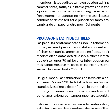
miembros. Estos códigos también pueden exigir p
características, tatuajes, pintas o graffitis en la
Y por supuesto, una participación regular en activi
frecuentemente -aunque no siempre- asociadas a un
comunidad de ese territorio pueden ser tanto a
cambiar de un papel al otro muy fácilmente.
PROTAGONISTAS INDISCUTIBLES
Las pandillas centroamericanas son un fenómeno 
mitos y estereotipos sensacionalistas sobre ellas.
oficiales son particularmente problemáticas, debid
recolección de datos defectuoso y a mucha interfer
que existen unos 70 mil jóvenes integrados en pan
más pandilleros que militares en la región-, est
ser muchos más: hasta 200 mil.
De igual modo, las estimaciones de la violencia delic
entre un 10 y un 60% del total de la violencia qu
cuantitativos dignos de confianza, lo que sí existe
que sugieren unánimemente que las pandillas se h
panorama regional contemporáneo, protagonistas i
Estos estudios destacan la diversidad entre estos g
Salvador, Guatemala y Honduras tienen pandillas m