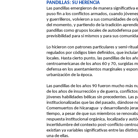
PANDILLAS: SU HERENCIA
Las pandillas emergieron de manera significativa 
puso fin a los conflictos armados, cuando jóvene
y guerrilleros, volvieron a sus comunidades de ori
del momento, y partiendo de la tradición aprendid
pandillas como grupos locales de autodefensa pa
previsibilidad para sí mismos y para sus comunid
Lo hicieron con patrones particulares y semi-ritual
regulados por códigos bien definidos, que incluí
locales. Hasta cierto punto, las pandillas de los añ
centroamericanas de los años 60 y 70, surgidas 
defensa en los asentamientos marginales y espon
urbanización de la época.
Las pandillas de los años 90 fueron mucho más nu
de los años de insurrección y de guerra, conflict
jóvenes habilidades bélicas sin precedentes. Las
institucionalizadas que las del pasado, dándose 
Comemuertos de Nicaragua- y desarrollando jerarq
tiempo, a pesar de que sus miembros se renovaban
respuesta institucional orgánica, localizada y autó
incertidumbre del contexto post-conflicto centr
existían ya variables significativas entre las disti
una de ellas.