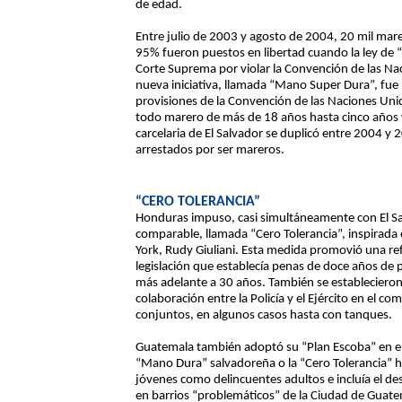
de edad.
Entre julio de 2003 y agosto de 2004, 20 mil mar
95% fueron puestos en libertad cuando la ley de 
Corte Suprema por violar la Convención de las Na
nueva iniciativa, llamada “Mano Super Dura”, fue
provisiones de la Convención de las Naciones Uni
todo marero de más de 18 años hasta cinco años y
carcelaria de El Salvador se duplicó entre 2004 y 2
arrestados por ser mareros.
“CERO TOLERANCIA”
Honduras impuso, casi simultáneamente con El Sa
comparable, llamada “Cero Tolerancia”, inspirada e
York, Rudy Giuliani. Esta medida promovió una re
legislación que establecía penas de doce años d
más adelante a 30 años. También se estableciero
colaboración entre la Policía y el Ejército en el c
conjuntos, en algunos casos hasta con tanques.
Guatemala también adoptó su “Plan Escoba” en 
“Mano Dura” salvadoreña o la “Cero Tolerancia” hon
jóvenes como delincuentes adultos e incluía el des
en barrios “problemáticos” de la Ciudad de Guate