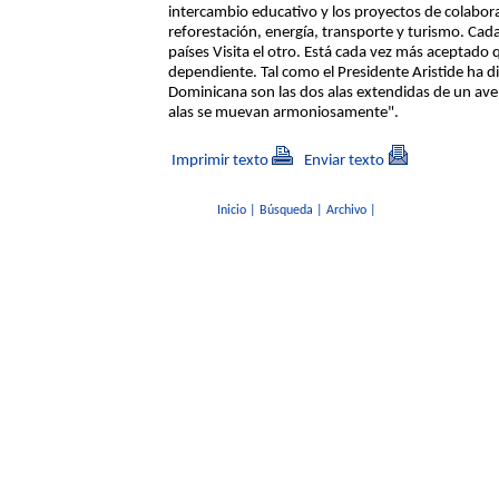
intercambio educativo y los proyectos de colabora
reforestación, energía, transporte y turismo. Ca
países Visita el otro. Está cada vez más aceptad
dependiente. Tal como el Presidente Aristide ha di
Dominicana son las dos alas extendidas de un av
alas se muevan armoniosamente".
Imprimir texto
Enviar texto
Inicio
|
Búsqueda
|
Archivo
|