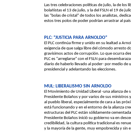
Las tres celebraciones políticas de julio, la de los li
bolañistas el 13 de julio, y la del FSLN el 19 de j
las “bolas de cristal” de todos los analistas, dedi
estos tres polos de poder podrían arrastrar al paí
PLC: “JUSTICIA PARA ARNOLDO”
El PLC continúa firme y unido en su lealtad a Ar
exigencia de que salga libre del cómodo arresto do
gravísimos actos de corrupción. Lo que ocurra desp
PLC es “arreglarse” con el FSLN para desembarazar
diario de haberlo llevado al poder- por medio de
presidencial y adelantando las elecciones.
MUL: LIBERALISMO SIN ARNOLDO
El Movimiento de Unidad Liberal -una alianza de se
Presidente Bolaños y por varios de sus ministros 
al pueblo liberal, especialmente de cara a las pró
está funcionando y en el entorno de la alianza crec
estructuras del PLC están sólidamente cementadas
Presidente Bolaños inició su gobierno va en desc
credibilidad, la cultura política tradicional es r
y la mayoría de la gente, muy empobrecida y sin e