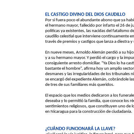
EL CASTIGO DIVINO DEL DIOS CAUDILLO
Por si fuera poco el abundante abono que ya había
el hermano mayor, fallecido por infarto el 26 de j
políticas ya existentes, las nacidas del fatalismo d
caudillo celestial que interviene continuamente e
través de premios y castigos que lanza a diestra y 
En nueve meses, Arnoldo Alemán perdió a su hijo
y a su hermano mayor. Y perdió el cargo y la impun
consiguiente arresto domiciliar. “Ya Dios lo ha cas
bastante el hombre”, afirma hoy un amplio sector 
desmanes y las irregularidades de los tribunales ni
se encargó del expediente Alemán, cobrándole la
de tres de sus familiares más queridos.
El espacio que los medios dedicaron a los funera
deseaba y lo permitió la familia, que conoce los ré
sentimientos religiosos, que constituyen uno de 
en Nicaragua para la construcción de ciudadanía.
¿CUÁNDO FUNCIONARÁ LA LLAVE?