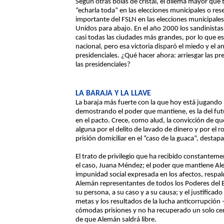
Según otras bolas de cristal, el dilema mayor que 
“echarla toda” en las elecciones municipales o rese
importante del FSLN en las elecciones municipale
Unidos para abajo. En el año 2000 los sandinista
casi todas las ciudades más grandes, por lo que 
nacional, pero esa victoria disparó el miedo y el 
presidenciales. ¿Qué hacer ahora: arriesgar las pre
las presidenciales?
LA BARAJA Y LA LLAVE
La baraja más fuerte con la que hoy está jugando D
demostrando el poder que mantiene, es la del fut
en el pacto. Crece, como alud, la convicción de qu
alguna por el delito de lavado de dinero y por el 
prisión domiciliar en el “caso de la guaca”, dest
El trato de privilegio que ha recibido constanteme
el caso, Juana Méndez; el poder que mantiene Ale
impunidad social expresada en los afectos, respa
Alemán representantes de todos los Poderes del E
su persona, a su caso y a su causa; y el justificad
metas y los resultados de la lucha anticorrupción 
cómodas prisiones y no ha recuperado un solo cen
de que Alemán saldrá libre.