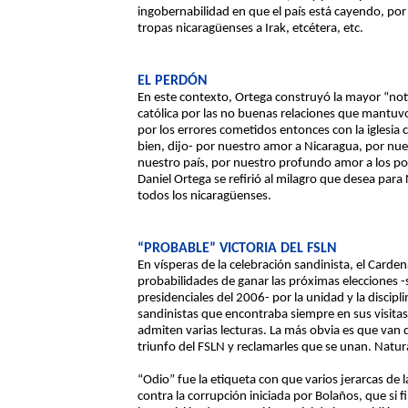
ingobernabilidad en que el país está cayendo, por 
tropas nicaragüenses a Irak, etcétera, etc.
EL PERDÓN
En este contexto, Ortega construyó la mayor “notic
católica por las no buenas relaciones que mantuvo 
por los errores cometidos entonces con la iglesia c
bien, dijo- por nuestro amor a Nicaragua, por nu
nuestro país, por nuestro profundo amor a los p
Daniel Ortega se refirió al milagro que desea par
todos los nicaragüenses.
“PROBABLE” VICTORIA DEL FSLN
En vísperas de la celebración sandinista, el Car
probabilidades de ganar las próximas elecciones -si
presidenciales del 2006- por la unidad y la discipl
sandinistas que encontraba siempre en sus visitas
admiten varias lecturas. La más obvia es que van di
triunfo del FSLN y reclamarles que se unan. Natur
“Odio” fue la etiqueta con que varios jerarcas de la
contra la corrupción iniciada por Bolaños, que s