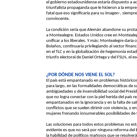
el gobierno estadounidense estaría dispuesto a ac
triunfalista propaganda que le hicieron a la empre
fatal que eso significaría para su imagen-, siempre 
convincente.
La condición sería que Alemán abandone su prota
a Montealegre. Estados Unidos cree en Montealeg
unificar a los liberales. Y más: Montealegre darí
Bolaños, continuaría privilegiando al sector financ
en el TLC y en la globalización de hegemonía esta
triunfo electoral de Daniel Ortega y del FSLN, el 
¿POR DÓNDE NOS VIENE EL SOL?
El país está empantanado en problemas históricos
para largo, en las formalidades democráticas de su
ambigüedades y de insensibilidad social del Presi
que no logra conectar con la piel herida del país r
empantanados en la ignorancia y en la falta de salu
conflictos que se suelen dirimir con violencia, y
mujeres frenando innumerables posibilidades de
Las soluciones para todos estos problemas no está
evidente es que no será por ninguna reforma del E
la habilidad de políticos mañosos que se resolverá