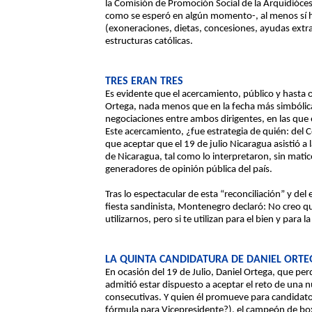
la Comisión de Promoción Social de la Arquidiócesi
como se esperó en algún momento-, al menos sí ha
(exoneraciones, dietas, concesiones, ayudas extra
estructuras católicas.
TRES ERAN TRES
Es evidente que el acercamiento, público y hasta 
Ortega, nada menos que en la fecha más simbólica
negociaciones entre ambos dirigentes, en las que 
Este acercamiento, ¿fue estrategia de quién: de
que aceptar que el 19 de julio Nicaragua asistió a 
de Nicaragua, tal como lo interpretaron, sin matic
generadores de opinión pública del país.
Tras lo espectacular de esta “reconciliación” y del
fiesta sandinista, Montenegro declaró: No creo qu
utilizarnos, pero si te utilizan para el bien y par
LA QUINTA CANDIDATURA DE DANIEL ORTE
En ocasión del 19 de Julio, Daniel Ortega, que per
admitió estar dispuesto a aceptar el reto de una n
consecutivas. Y quien él promueve para candidat
fórmula para Vicepresidente?), el campeón de box