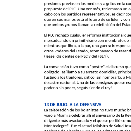
presiones previas en los medios y a gritos en la c
propuesta del PLC. Una vez más, reclamaron un ac
cabo con los partidos representativos, es decir 
que en sus manos está el futuro de su líder, y co
que ambos grupos llaman la redefinición del Esta
El PLC rechazó cualquier reforma institucional qu
mercadeando un primitivismo con membrete de m
mientras que libra, a la par, una guerra irrespons
otros Poderes del Estado, acompañado de resentid
(léase, disidentes del PLC y del FSLN).
La convención tuvo como “postre” el discurso que
obligado -así llamó a su arresto domiciliar, principa
fustigó a los traidores, criticó, sin nombrarlo, a 
desastre nacional. Una de las consignas que se es
poder o sin poder, seguís siendo el rey!
13 DE JULIO: A LA DEFENSIVA
La celebración de los bolañistas no tuvo mucho bri
viajó a Miami a celebrar allí el aniversario de la 
dirigente más ovacionado y el que se perfiló com
Montealegre?- fue el actual Ministro de Salud Jos