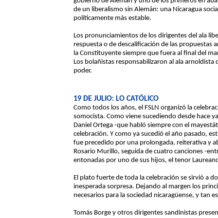
gobierno de Alemán y uno de los primeros en aba
de un liberalismo sin Alemán: una Nicaragua soc
políticamente más estable.
Los pronunciamientos de los dirigentes del ala li
respuesta o de descalificación de las propuestas ar
la Constituyente siempre que fuera al final del 
Los bolañistas responsabilizaron al ala arnoldista
poder.
19 DE JULIO: LO CATÓLICO
Como todos los años, el FSLN organizó la celebrac
somocista. Como viene sucediendo desde hace ya 
Daniel Ortega -que habló siempre con el mayestát
celebración. Y como ya sucedió el año pasado, esta
fue precedido por una prolongada, reiterativa y ab
Rosario Murillo, seguida de cuatro canciones -ent
entonadas por uno de sus hijos, el tenor Laurean
El plato fuerte de toda la celebración se sirvió a do
inesperada sorpresa. Dejando al margen los princi
necesarios para la sociedad nicaragüense, y tan esc
Tomás Borge y otros dirigentes sandinistas presen