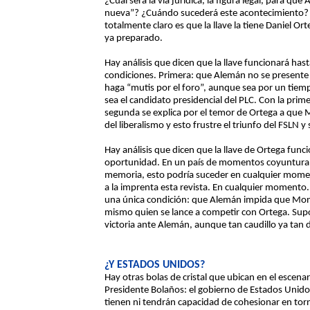
¿Cuál será la vía jurídica, la figura legal, para q
nueva”? ¿Cuándo sucederá este acontecimiento? So
totalmente claro es que la llave la tiene Daniel Or
ya preparado.
Hay análisis que dicen que la llave funcionará has
condiciones. Primera: que Alemán no se presente 
haga “mutis por el foro”, aunque sea por un ti
sea el candidato presidencial del PLC. Con la prim
segunda se explica por el temor de Ortega a que 
del liberalismo y esto frustre el triunfo del FSLN y
Hay análisis que dicen que la llave de Ortega fun
oportunidad. En un país de momentos coyunturale
memoria, esto podría suceder en cualquier mome
a la imprenta esta revista. En cualquier momento. 
una única condición: que Alemán impida que Mon
mismo quien se lance a competir con Ortega. Supo
victoria ante Alemán, aunque tan caudillo ya tan 
¿Y ESTADOS UNIDOS?
Hay otras bolas de cristal que ubican en el escenar
Presidente Bolaños: el gobierno de Estados Unidos
tienen ni tendrán capacidad de cohesionar en torn