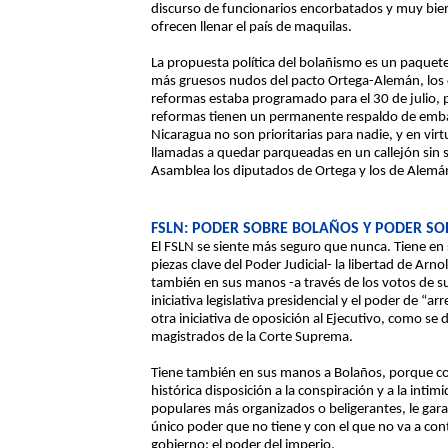
discurso de funcionarios encorbatados y muy bien 
ofrecen llenar el país de maquilas.
La propuesta política del bolañismo es un paquete
más gruesos nudos del pacto Ortega-Alemán, los de
reformas estaba programado para el 30 de julio,
reformas tienen un permanente respaldo de emba
Nicaragua no son prioritarias para nadie, y en vir
llamadas a quedar parqueadas en un callejón sin s
Asamblea los diputados de Ortega y los de Alemá
FSLN: PODER SOBRE BOLAÑOS Y PODER S
El FSLN se siente más seguro que nunca. Tiene en 
piezas clave del Poder Judicial- la libertad de Arn
también en sus manos -a través de los votos de s
iniciativa legislativa presidencial y el poder de “a
otra iniciativa de oposición al Ejecutivo, como se
magistrados de la Corte Suprema.
Tiene también en sus manos a Bolaños, porque con
histórica disposición a la conspiración y a la intim
populares más organizados o beligerantes, le garan
único poder que no tiene y con el que no va a con
gobierno: el poder del imperio.