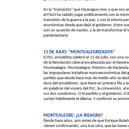
En la “transición” que Nicaragua vive, y que nos a
el FSLN ha sabido jugar políticamente con la misma
transición de la guerra a la paz, y con la misma pe
económicas desde que dejó el gobierno. Entre sus p
con un acuerdo de nación, y la de transformar el 
parlamentario.
11 DE JULIO: “MONTEALEGRIZADOS”
El PLC arnoldista celebró el 11 de julio, con una 
de la Revolución Liberal encabezada por el Genera
Montealegre. Montealegre, Ministro de Hacienda -
las impopulares iniciativas macroeconómicas del g
partido que desde hace más de medio año se decla
dura del arnoldismo -que tiene en primera fila a l
en palabras del vocero del PLC, la convención, al 
sus dos sombreros. O el partido o el gobierno. O
sorteó hábilmente el dilema. Y confirmó su enor
MONTEALEGRE: ¿LA BISAGRA?
Desde hace años, aún antes de que Enrique Bolañ
vienen confirmando, una tras otra, que las bases