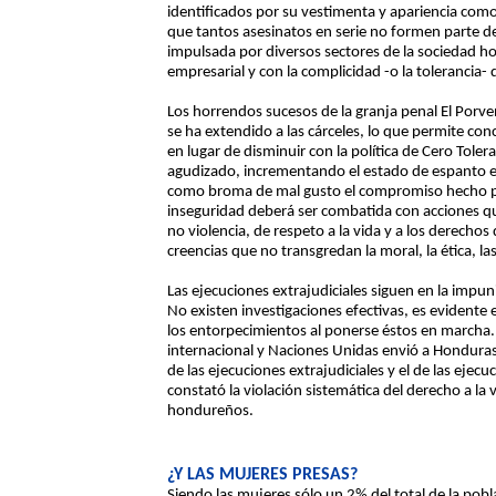
identificados por su vestimenta y apariencia com
que tantos asesinatos en serie no formen parte d
impulsada por diversos sectores de la sociedad h
empresarial y con la complicidad -o la tolerancia
Los horrendos sucesos de la granja penal El Porv
se ha extendido a las cárceles, lo que permite concl
en lugar de disminuir con la política de Cero Tol
agudizado, incrementando el estado de espanto e
como broma de mal gusto el compromiso hecho po
inseguridad deberá ser combatida con acciones que
no violencia, de respeto a la vida y a los derechos 
creencias que no transgredan la moral, la ética, l
Las ejecuciones extrajudiciales siguen en la imp
No existen investigaciones efectivas, es evidente e
los entorpecimientos al ponerse éstos en marcha.
internacional y Naciones Unidas envió a Honduras 
de las ejecuciones extrajudiciales y el de las ejec
constató la violación sistemática del derecho a la 
hondureños.
¿Y LAS MUJERES PRESAS?
Siendo las mujeres sólo un 2% del total de la pobla