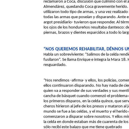
reclamaron a Coca, discusión que culminó con el as
Almendárez, quedando Coca gravemente herido. Seg
utilizaron todo tipo de armas, y una vez realizado
todas las armas que poseían y disparando. Ante es
argot presidiario- tuvieron que responder. Al térm
los ojos de los hondureños resultaba dantesco: d
piernas, brazos y dientes esparcidos a todo lo larg
“NOS QUEREMOS REHABILITAR, DÉNNOS 
Habla un sobreviviente: “Salimos de la celda rendi
fusilaron”. Se llama Enrique e integra la Mara 18.
resguardado.
“Nos rendimos -afirma- y ellos, los policías, com
ellos continuaron disparando. No hay nada de cier
quien va a responder de sus verdades y sus mentir
cancha de básquet cuando comenzó el problema en
los primeros disparos, en la celda quince, que serví
cheros hirieron al jefe de los presos y mataron al 
mundo se fue a las celdas, y el muerto y el herido 
comenzaron a disparar sobre nosotros. Y ellos mi
la celda en donde estaban más de cuarenta de los 
sólo recibí este balazo que me tiene quebrado