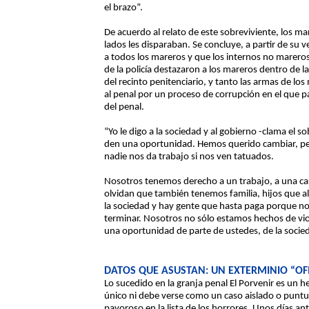
el brazo”.
De acuerdo al relato de este sobreviviente, los ma
lados les disparaban. Se concluye, a partir de su ve
a todos los mareros y que los internos no marero
de la policía destazaron a los mareros dentro de 
del recinto penitenciario, y tanto las armas de lo
al penal por un proceso de corrupción en el que pa
del penal.
“Yo le digo a la sociedad y al gobierno -clama el 
den una oportunidad. Hemos querido cambiar, pe
nadie nos da trabajo si nos ven tatuados.
Nosotros tenemos derecho a un trabajo, a una cas
olvidan que también tenemos familia, hijos que 
la sociedad y hay gente que hasta paga porque no
terminar. Nosotros no sólo estamos hechos de vio
una oportunidad de parte de ustedes, de la socied
DATOS QUE ASUSTAN: UN EXTERMINIO “OF
Lo sucedido en la granja penal El Porvenir es un h
único ni debe verse como un caso aislado o puntual
pavoroso en la lista de los horrores. Unos días an