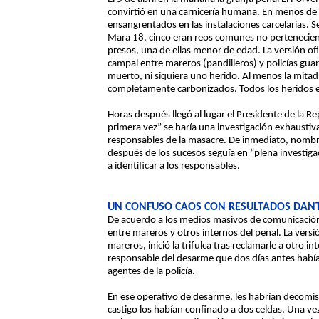
convirtió en una carnicería humana. En menos de
ensangrentados en las instalaciones carcelarias. 
Mara 18, cinco eran reos comunes no pertenecient
presos, una de ellas menor de edad. La versión ofi
campal entre mareros (pandilleros) y policías gua
muerto, ni siquiera uno herido. Al menos la mitad
completamente carbonizados. Todos los heridos e
Horas después llegó al lugar el Presidente de la 
primera vez” se haría una investigación exhaustiva 
responsables de la masacre. De inmediato, nomb
después de los sucesos seguía en “plena investig
a identificar a los responsables.
UN CONFUSO CAOS CON RESULTADOS DAN
De acuerdo a los medios masivos de comunicación
entre mareros y otros internos del penal. La versión
mareros, inició la trifulca tras reclamarle a otro 
responsable del desarme que dos días antes había
agentes de la policía.
En ese operativo de desarme, les habrían decomis
castigo los habían confinado a dos celdas. Una vez