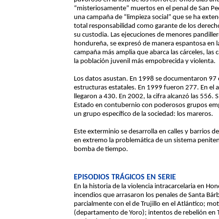
“misteriosamente” muertos en el penal de San Ped
una campaña de “limpieza social” que se ha extendi
total responsabilidad como garante de los derechos
su custodia. Las ejecuciones de menores pandillero
hondureña, se expresó de manera espantosa en la 
campaña más amplia que abarca las cárceles, las c
la población juvenil más empobrecida y violenta.
Los datos asustan. En 1998 se documentaron 97 ca
estructuras estatales. En 1999 fueron 277. En el
llegaron a 430. En 2002, la cifra alcanzó las 556. 
Estado en contubernio con poderosos grupos empre
un grupo específico de la sociedad: los mareros.
Este exterminio se desarrolla en calles y barrios de
en extremo la problemática de un sistema peniten
bomba de tiempo.
EPISODIOS TRÁGICOS EN SERIE
En la historia de la violencia intracarcelaria en H
incendios que arrasaron los penales de Santa Bárb
parcialmente con el de Trujillo en el Atlántico; mo
(departamento de Yoro); intentos de rebelión en Tel