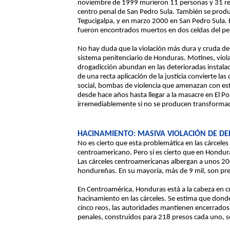
noviembre de 1999 murieron 11 personas y 31 resu
centro penal de San Pedro Sula. También se produ
Tegucigalpa, y en marzo 2000 en San Pedro Sula. 
fueron encontrados muertos en dos celdas del p
No hay duda que la violación más dura y cruda de
sistema penitenciario de Honduras. Motines, viola
drogadicción abundan en las deterioradas instalac
de una recta aplicación de la justicia convierte l
social, bombas de violencia que amenazan con est
desde hace años hasta llegar a la masacre en El P
irremediablemente si no se producen transformac
HACINAMIENTO: MASIVA VIOLACIÓN DE D
No es cierto que esta problemática en las cárcele
centroamericano. Pero sí es cierto que en Hondur
Las cárceles centroamericanas albergan a unos 200
hondureñas. En su mayoría, más de 9 mil, son pres
En Centroamérica, Honduras está a la cabeza en c
hacinamiento en las cárceles. Se estima que donde
cinco reos, las autoridades mantienen encerrados a
penales, construidos para 218 presos cada uno, 