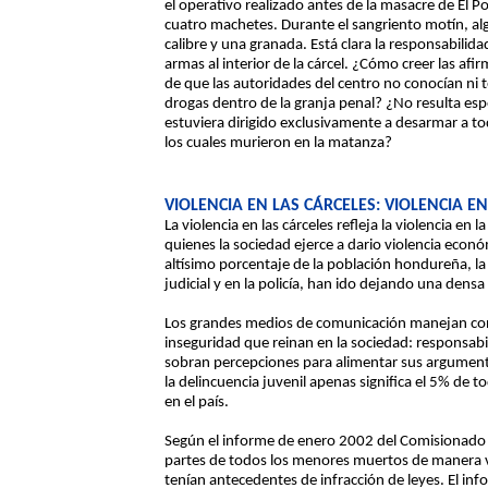
el operativo realizado antes de la masacre de El 
cuatro machetes. Durante el sangriento motín, a
calibre y una granada. Está clara la responsabilida
armas al interior de la cárcel. ¿Cómo creer las af
de que las autoridades del centro no conocían ni 
drogas dentro de la granja penal? ¿No resulta es
estuviera dirigido exclusivamente a desarmar a t
los cuales murieron en la matanza?
VIOLENCIA EN LAS CÁRCELES: VIOLENCIA E
La violencia en las cárceles refleja la violencia en 
quienes la sociedad ejerce a dario violencia económ
altísimo porcentaje de la población hondureña, la 
judicial y en la policía, han ido dejando una densa 
Los grandes medios de comunicación manejan consi
inseguridad que reinan en la sociedad: responsabili
sobran percepciones para alimentar sus argumento
la delincuencia juvenil apenas significa el 5% de t
en el país.
Según el informe de enero 2002 del Comisionado
partes de todos los menores muertos de manera vio
tenían antecedentes de infracción de leyes. El inf