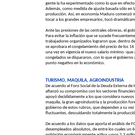
gente la ha experimentado como lo que en efecto 
Además, como medida de ajuste basada sólo en la
producción. Así, en economía Maduro comenzó muy 
tocar a los grandes empresarios, tocó dramáticamen
Ante las presiones de las centrales obreras, el g
Para evitar la inflación que se sucede frecuenteme
trabajadores organizados lograron que, dentro de 
se aprobara el congelamiento del precio de los 16 
una vez en vigencia el nuevo salario mínimo -que 
congelados se dispararon, con lo que el gobierno
punto negativo en lo económico.
TURISMO, MAQUILA, AGROINDUSTRIA
De acuerdo al Foro Social de la Deuda Externa d
afianzó su compromiso con los sectores financie
apoyó decididamente a los que considera nuevos se
maquila, la gran agroindustria y la producción fo
gobierno de estos rubros, que dependen a su vez
fluctuantes, descuidando totalmente la producció
De acuerdo a los datos que aporta el análisis de 
desempleados absolutos, de entre los cuales un 
población económicamente activa -unos 2.3 millon