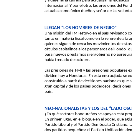
y a detener la carrera para actualizar la legislació
internacional. Y por el otro, las presiones del F
actuaba como único dueño y señor de las voluntade
LLEGAN “LOS HOMBRES DE NEGRO”
Una misión del FMI estuvo en el país revisando c
tanto en materia fiscal como en lo referente a la 
quienes siguen de cerca los movimientos de estos
círculos capitalinos a los personeros del Fondo-
para nuevos préstamos si el gobierno no apresurab
había frenado de octubre.
Las presiones del FMI y las presiones populares 
dividen hoy a Honduras. En esta encrucijada se ex
construido a partir de decisiones nacionales que 
gran capital y de los países poderosos, decisiones 
país.
NEO-NACIONALISTAS Y LOS DEL “LADO OS
¿En qué sectores hondureños se apoyan esta prop
En primer lugar, en el bloque en el poder, que aglut
Partido Liberal y el Partido Demócrata Cristiano. L
dos partidos pequeños: el Partido Unificación de