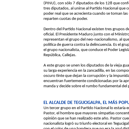
(PINU), con sólo 7 diputados de los 128 que conf
tres diputados, al unirse al Partido Nacional que c
poder real que se acrecienta cuando se toman las 
reparten cuotas de poder.
Dentro del Partido Nacional existen tres grupos de
oficial. El Presidente Maduro junto con el Ministr
representan el grupo del neo-nacionalismo, al que
política de guerra contra la delincuencia. Es el gr
el grupo nacionalista, que conduce el Poder Legisl
República, Callejas.
A este grupo se unen los diputados de la vieja gua
su larga experiencia en la zancadilla, en las comp
oscuro tinte que dejan la corrupción y la impunida
encuentran fuertemente condicionadas por la apr
manda y decide sobre el rumbo fundamental del p
EL ALCALDE DE TEGUCIGALPA, EL MÁS POP
Un tercer grupo en el Partido Nacional lo estaría e
Pastor, el hombre que mayores simpatías concentr
opinión que se han realizado este año. Pastor cu
nacionalista logró su triunfo electoral en Tegucig
con el color de una bandera que no era la azul distin