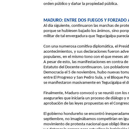
orden público y dañar la propiedad pública.
MADURO: ENTRE DOS FUEGOS Y FORZADO 
Al día siguiente, continuaron las marchas de prote
porque se hubiesen bajado los ánimos, sino porqu
militar de tal envergadura que Tegucigalpa parecía
Con una numerosa comitiva diplomática, el Presi
acontecimientos, y sus declaraciones fueron adver
populares, en el mismo tono con el que meses atrá
A pesar de esto, las manifestaciones en contra de l
Estatuto del Docente continuaron. Los pobladores
Democracia el 5 de noviembre, hubo nuevas tomas 
entre El Progreso y San Pedro Sula, y el Bloque Po
se manifestaron masivamente en Tegucigalpa el d
Finalmente, Maduro convocó y se reunió con los r
asegurarles que iniciaría un proceso de diálogo y
aprobación de las leyes propuestas en el Congres
El gobierno hondureño se encontró inesperadamen
septiembre, no imaginábamos competirían en igual
movimiento de protesta nacional que obligó litera