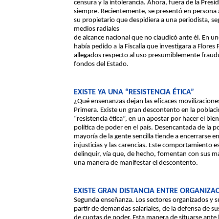
censura y la intolerancia. Ahora, fuera de la Pres
siempre. Recientemente, se presentó en persona a
su propietario que despidiera a una periodista, s
medios radiales
de alcance nacional que no claudicó ante él. En un
había pedido a la Fiscalía que investigara a Flores
allegados respecto al uso presumiblemente fraud
fondos del Estado.
EXISTE YA UNA “RESISTENCIA ÉTICA”
¿Qué enseñanzas dejan las eficaces movilizacione
Primera. Existe un gran descontento en la pobla
“resistencia ética”, en un apostar por hacer el bie
política de poder en el país. Desencantada de la po
mayoría de la gente sencilla tiende a encerrarse en
injusticias y las carencias. Este comportamiento es
delinquir, vía que, de hecho, fomentan con sus m
una manera de manifestar el descontento.
EXISTE GRAN DISTANCIA ENTRE ORGANIZAC
Segunda enseñanza. Los sectores organizados y sus
partir de demandas salariales, de la defensa de s
de cuotas de poder. Esta manera de situarse ante l