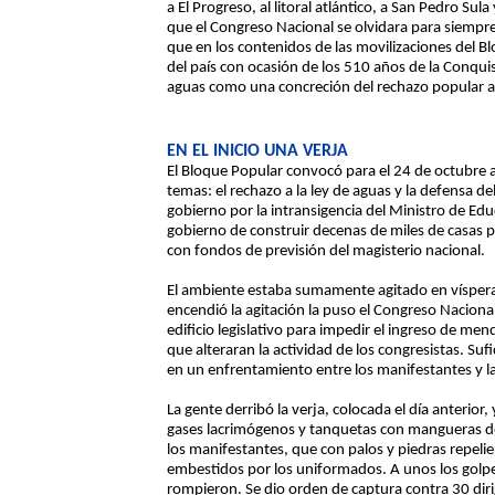
a El Progreso, al litoral atlántico, a San Pedro Sul
que el Congreso Nacional se olvidara para siempre 
que en los contenidos de las movilizaciones del B
del país con ocasión de los 510 años de la Conquis
aguas como una concreción del rechazo popular al
EN EL INICIO UNA VERJA
El Bloque Popular convocó para el 24 de octubre 
temas: el rechazo a la ley de aguas y la defensa d
gobierno por la intransigencia del Ministro de E
gobierno de construir decenas de miles de casas par
con fondos de previsión del magisterio nacional.
El ambiente estaba sumamente agitado en vísperas
encendió la agitación la puso el Congreso Nacional
edificio legislativo para impedir el ingreso de me
que alteraran la actividad de los congresistas. S
en un enfrentamiento entre los manifestantes y la 
La gente derribó la verja, colocada el día anterior,
gases lacrimógenos y tanquetas con mangueras de 
los manifestantes, que con palos y piedras repelier
embestidos por los uniformados. A unos los golpea
rompieron. Se dio orden de captura contra 30 dirig