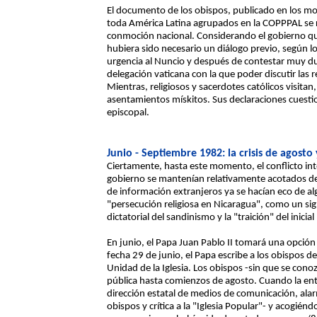
El documento de los obispos, publicado en los mo
toda América Latina agrupados en la COPPPAL se
conmoción nacional. Considerando el gobierno qu
hubiera sido necesario un diálogo previo, según l
urgencia al Nuncio y después de contestar muy du
delegación vaticana con la que poder discutir las re
Mientras, religiosos y sacerdotes católicos visitan
asentamientos mískitos. Sus declaraciones cuesti
episcopal.
Junio - Septiembre 1982: la crisis de agosto 
Ciertamente, hasta este momento, el conflicto inte
gobierno se mantenían relativamente acotados den
de información extranjeros ya se hacían eco de al
"persecución religiosa en Nicaragua", como un sig
dictatorial del sandinismo y la "traición" del inici
En junio, el Papa Juan Pablo II tomará una opción
fecha 29 de junio, el Papa escribe a los obispos d
Unidad de la Iglesia. Los obispos -sin que se con
pública hasta comienzos de agosto. Cuando la entr
dirección estatal de medios de comunicación, ala
obispos y crítica a la "Iglesia Popular"- y acogién