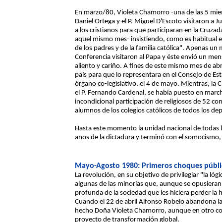
En marzo/80, Violeta Chamorro -una de las 5 mie
Daniel Ortega y el P. Miguel D'Escoto visitaron a 
a los cristianos para que participaran en la Cruza
aquel mismo mes- insistiendo, como es habitual e
de los padres y de la familia católica". Apenas un
Conferencia visitaron al Papa y éste envió un men
aliento y cariño. A fines de este mismo mes de abril
país para que lo representara en el Consejo de E
órgano co-legislativo, el 4 de mayo. Mientras, la
el P. Fernando Cardenal, se había puesto en march
incondicional participación de religiosos de 52 c
alumnos de los colegios católicos de todos los d
Hasta este momento la unidad nacional de todas la
años de la dictadura y terminó con el somocismo, 
Mayo-Agosto 1980: Primeros choques públi
La revolución, en su objetivo de privilegiar "la l
algunas de las minorías que, aunque se opusiera
profunda de la sociedad que les hiciera perder l
Cuando el 22 de abril Alfonso Robelo abandona la
hecho Doña Violeta Chamorro, aunque en otro con
proyecto de transformación global.