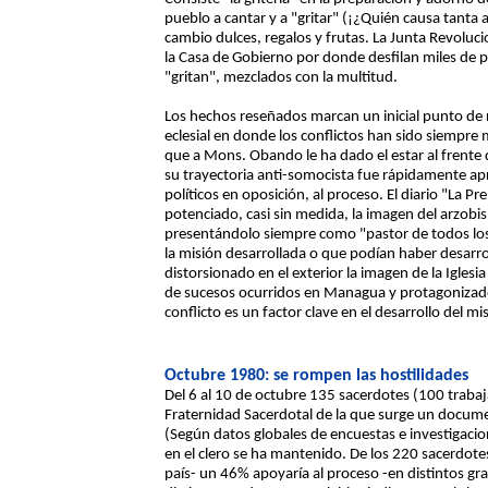
pueblo a cantar y a "gritar" (¡¿Quién causa tanta 
cambio dulces, regalos y frutas. La Junta Revoluc
la Casa de Gobierno por donde desfilan miles de p
"gritan", mezclados con la multitud.
Los hechos reseñados marcan un inicial punto de
eclesial en donde los conflictos han sido siempre 
que a Mons. Obando le ha dado el estar al frente d
su trayectoria anti-somocista fue rápidamente ap
políticos en oposición, al proceso. El diario "La P
potenciado, casi sin medida, la imagen del arzobisp
presentándolo siempre como "pastor de todos los
la misión desarrollada o que podían haber desarro
distorsionado en el exterior la imagen de la Iglesi
de sucesos ocurridos en Managua y protagonizad
conflicto es un factor clave en el desarrollo del m
Octubre 1980: se rompen las hostilidades
Del 6 al 10 de octubre 135 sacerdotes (100 trabaj
Fraternidad Sacerdotal de la que surge un docume
(Según datos globales de encuestas e investigacio
en el clero se ha mantenido. De los 220 sacerdotes
país- un 46% apoyaría al proceso -en distintos gr