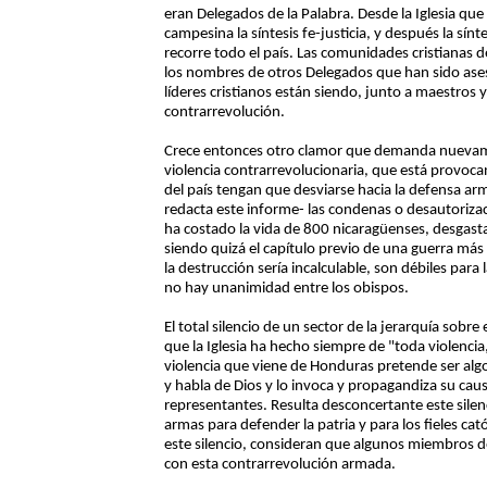
eran Delegados de la Palabra. Desde la Iglesia que
campesina la síntesis fe-justicia, y después la sín
recorre todo el país. Las comunidades cristianas d
los nombres de otros Delegados que han sido ase
líderes cristianos están siendo, junto a maestros 
contrarrevolución.
Crece entonces otro clamor que demanda nuevam
violencia contrarrevolucionaria, que está provoc
del país tengan que desviarse hacia la defensa a
redacta este informe- las condenas o desautorizac
ha costado la vida de 800 nicaragüenses, desgasta
siendo quizá el capítulo previo de una guerra más
la destrucción sería incalculable, son débiles para
no hay unanimidad entre los obispos.
El total silencio de un sector de la jerarquía sobr
que la Iglesia ha hecho siempre de "toda violenc
violencia que viene de Honduras pretende ser al
y habla de Dios y lo invoca y propagandiza su causa
representantes. Resulta desconcertante este silen
armas para defender la patria y para los fieles c
este silencio, consideran que algunos miembros de
con esta contrarrevolución armada.