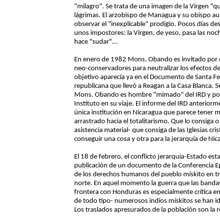
"milagro". Se trata de una imagen de la Virgen "q
lágrimas. El arzobispo de Managua y su obispo a
observar el "inexplicable" prodigio. Pocos días de
unos impostores: la Virgen, de yeso, pasa las noches
hace "sudar"...
En enero de 1982 Mons. Obando es invitado por 
neo-conservadores para neutralizar los efectos de 
objetivo aparecía ya en el Documento de Santa Fe, 
republicana que llevó a Reagan a la Casa Blanca. 
Mons. Obando es hombre "mimado" del IRD y por 
Instituto en su viaje. El informe del IRD anteriorme
única institución en Nicaragua que parece tener m
arrastrado hacia el totalitarismo. Que lo consiga
asistencia material- que consiga de las Iglesias cr
conseguir una cosa y otra para la jerarquía de Nic
El 18 de febrero, el conflicto jerarquía-Estado esta
publicación de un documento de la Conferencia Ep
de los derechos humanos del pueblo mískito en tra
norte. En aquel momento la guerra que las bandas
frontera con Honduras es especialmente crítica en
de todo tipo- numerosos indios mískitos se han id
Los traslados apresurados de la población son la r