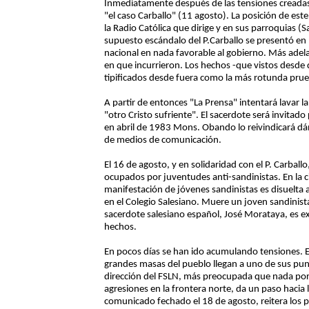
Inmediatamente después de las tensiones creadas
"el caso Carballo" (11 agosto). La posición de est
la Radio Católica que dirige y en sus parroquias (
supuesto escándalo del P.Carballo se presentó en 
nacional en nada favorable al gobierno. Más adela
en que incurrieron. Los hechos -que vistos desde d
tipificados desde fuera como la más rotunda prueb
A partir de entonces "La Prensa" intentará lavar 
"otro Cristo sufriente". El sacerdote será invitad
en abril de 1983 Mons. Obando lo reivindicará dán
de medios de comunicación.
El 16 de agosto, y en solidaridad con el P. Carball
ocupados por juventudes anti-sandinistas. En la
manifestación de jóvenes sandinistas es disuelta 
en el Colegio Salesiano. Muere un joven sandinist
sacerdote salesiano español, José Morataya, es e
hechos.
En pocos días se han ido acumulando tensiones. El
grandes masas del pueblo llegan a uno de sus punt
dirección del FSLN, más preocupada que nada por l
agresiones en la frontera norte, da un paso hacia l
comunicado fechado el 18 de agosto, reitera los 