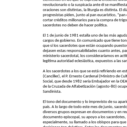
revolucionario o la suspicacia ante él se manifiest
oraciones son distintas, la liturgia es distinta. El 
progresistas piden, junto al pan eucarístico, "pa
cortar créditos millonarios para la compra de trig
sacerdotes no deben de hacer política.
El 1 de junio de 1981 estalla uno de las más aguda
cargos de gobierno. En comunicado que tiene ton
que si los sacerdotes que están ocupando puestos
dejasen estas responsabilidades cuanto antes, par
ministerio sacerdotal, los consideraríamos en acti
legítima autoridad eclesiástica, expuestos a las san
A los sacerdotes a los que se está refiriendo en e
(Canciller), el P. Ernesto Cardenal (Ministro de Cul
Social, que desde 1982 sería Embajador en la OEA
de la Cruzada de Alfabetización (agosto-80) ocup
Sandinista.
El tono del documento y lo imprevisto de su apari
país. A lo largo de todo este mes de junio, sacerd
diversos grupos expresan en documentos y en reun
documento episcopal, su apoyo a los sacerdotes, 
especialmente, su llamado a los obispos para que