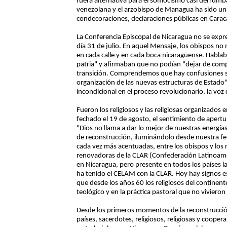
fuera alternativa para el somocismo casi derrumba
venezolana y el arzobispo de Managua ha sido una 
condecoraciones, declaraciones públicas en Caraca
La Conferencia Episcopal de Nicaragua no se expre
día 31 de julio. En aquel Mensaje, los obispos no
en cada calle y en cada boca nicaragüense. Habl
patria" y afirmaban que no podían "dejar de compa
transición. Comprendemos que hay confusiones ser
organización de las nuevas estructuras de Estado"
incondicional en el proceso revolucionario, la voz
Fueron los religiosos y las religiosas organizados
fechado el 19 de agosto, el sentimiento de apertu
"Dios no llama a dar lo mejor de nuestras energí
de reconstrucción, iluminándolo desde nuestra fe 
cada vez más acentuadas, entre los obispos y los r
renovadoras de la CLAR (Confederación Latinoame
en Nicaragua, pero presente en todos los países 
ha tenido el CELAM con la CLAR. Hoy hay signos 
que desde los años 60 los religiosos del contine
teológico y en la práctica pastoral que no vivieron
Desde los primeros momentos de la reconstrucció
países, sacerdotes, religiosos, religiosas y cooper