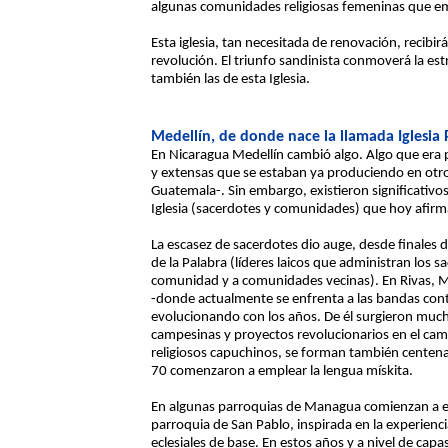
algunas comunidades religiosas femeninas que em
Esta iglesia, tan necesitada de renovación, recibi
revolución. El triunfo sandinista conmoverá la es
también las de esta Iglesia.
Medellín, de donde nace la llamada Iglesia
En Nicaragua Medellín cambió algo. Algo que era 
y extensas que se estaban ya produciendo en otros
Guatemala-. Sin embargo, existieron significativo
Iglesia (sacerdotes y comunidades) que hoy afirma
La escasez de sacerdotes dio auge, desde finales
de la Palabra (líderes laicos que administran los s
comunidad y a comunidades vecinas). En Rivas, Ma
-donde actualmente se enfrenta a las bandas cont
evolucionando con los años. De él surgieron much
campesinas y proyectos revolucionarios en el camp
religiosos capuchinos, se forman también centena
70 comenzaron a emplear la lengua mískita.
En algunas parroquias de Managua comienzan a exp
parroquia de San Pablo, inspirada en la experien
eclesiales de base. En estos años y a nivel de capa