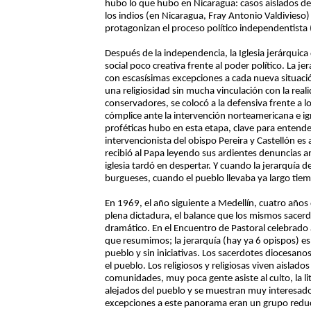
hubo lo que hubo en Nicaragua: casos aislados de
los indios (en Nicaragua, Fray Antonio Valdivieso
protagonizan el proceso político independentista 
Después de la independencia, la Iglesia jerárqui
social poco creativa frente al poder político. La j
con escasísimas excepciones a cada nueva situació
una religiosidad sin mucha vinculación con la reali
conservadores, se colocó a la defensiva frente a lo
cómplice ante la intervención norteamericana e ig
proféticas hubo en esta etapa, clave para entender
intervencionista del obispo Pereira y Castellón es
recibió al Papa leyendo sus ardientes denuncias an
iglesia tardó en despertar. Y cuando la jerarquía 
burgueses, cuando el pueblo llevaba ya largo tiem
En 1969, el año siguiente a Medellín, cuatro años 
plena dictadura, el balance que los mismos sacerdot
dramático. En el Encuentro de Pastoral celebrado
que resumimos; la jerarquía (hay ya 6 opispos) es
pueblo y sin iniciativas. Los sacerdotes diocesan
el pueblo. Los religiosos y religiosas viven aislado
comunidades, muy poca gente asiste al culto, la li
alejados del pueblo y se muestran muy interesado
excepciones a este panorama eran un grupo redu