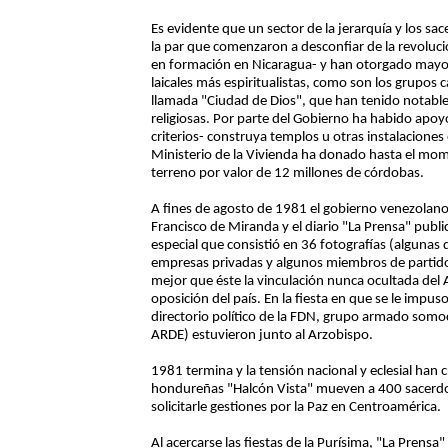
Es evidente que un sector de la jerarquía y los s
la par que comenzaron a desconfiar de la revolu
en formación en Nicaragua- y han otorgado mayor
laicales más espiritualistas, como son los grupos
llamada "Ciudad de Dios", que han tenido notables
religiosas. Por parte del Gobierno ha habido apoyo
criterios- construya templos u otras instalaciones 
Ministerio de la Vivienda ha donado hasta el mom
terreno por valor de 12 millones de córdobas.
A fines de agosto de 1981 el gobierno venezola
Francisco de Miranda y el diario "La Prensa" pub
especial que consistió en 36 fotografías (alguna
empresas privadas y algunos miembros de partid
mejor que éste la vinculación nunca ocultada del 
oposición del país. En la fiesta en que se le imp
directorio político de la FDN, grupo armado somo
ARDE) estuvieron junto al Arzobispo.
1981 termina y la tensión nacional y eclesial han
hondureñas "Halcón Vista" mueven a 400 sacerdotes
solicitarle gestiones por la Paz en Centroamérica.
Al acercarse las fiestas de la Purísima, "La Prens