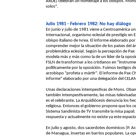
ARDE) celebran un homenaje a los obispos. Mons
solos".
Julio 1981 - Febrero 1982: No hay diálogo
En junio y julio de 1981 viene a Centroamérica u
Internacional, organismo eclesial de prestigio en E
obispo italiano de Ivrea. El informe elaborado po
comprender mejor la situación de los países del á
problemática eclesial. Según la percepción de Pax
modela más y más como la de un líder de la oposi
FSLN de transformar a los cristianos en "instrume
políticamente por la oposición. Fuimos testigos de
arzobispo "profeta y mártir". El informe de Pax C
informe" elaborado por una delegación del CELA
Unas declaraciones intempestivas de Mons. Oband
también intempestivamente, las misas televisadas
es el celebrante. La Arquidiócesis denuncia los hec
religiosa. Entonces el gobierno propone que los ce
Sistema Sandinista de TV transmite la misa papal;
respuesta y actualmente no existe ya este espacio 
En julio y agosto, dos sacerdotes dominicos (P. A
de Managua, insertas en barrios populares. La op