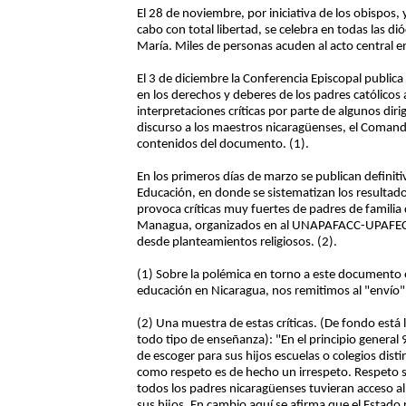
El 28 de noviembre, por iniciativa de los obispos,
cabo con total libertad, se celebra en todas las d
María. Miles de personas acuden al acto central 
El 3 de diciembre la Conferencia Episcopal public
en los derechos y deberes de los padres católicos 
interpretaciones críticas por parte de algunos diri
discurso a los maestros nicaragüenses, el Coma
contenidos del documento. (1).
En los primeros días de marzo se publican definit
Educación, en donde se sistematizan los resultado
provoca críticas muy fuertes de padres de familia 
Managua, organizados en al UNAPAFACC-UPAFEC, 
desde planteamientos religiosos. (2).
(1) Sobre la polémica en torno a este documento e
educación en Nicaragua, nos remitimos al "envío
(2) Una muestra de estas críticas. (De fondo está 
todo tipo de enseñanza): "En el principio general 9
de escoger para sus hijos escuelas o colegios dist
como respeto es de hecho un irrespeto. Respeto s
todos los padres nicaragüenses tuvieran acceso al 
sus hijos. En cambio aquí se afirma que el Estado 