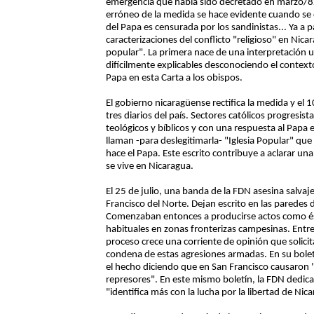
emergencia que había sido decretado en marzo/82,
erróneo de la medida se hace evidente cuando se d
del Papa es censurada por los sandinistas... Ya a 
caracterizaciones del conflicto "religioso" en Nicar
popular". La primera nace de una interpretación u
difícilmente explicables desconociendo el context
Papa en esta Carta a los obispos.
El gobierno nicaragüense rectifica la medida y el 
tres diarios del país. Sectores católicos progres
teológicos y bíblicos y con una respuesta al Papa e
llaman -para deslegitimarla- "Iglesia Popular" que
hace el Papa. Este escrito contribuye a aclarar un
se vive en Nicaragua.
El 25 de julio, una banda de la FDN asesina salva
Francisco del Norte. Dejan escrito en las paredes
Comenzaban entonces a producirse actos como é
habituales en zonas fronterizas campesinas. Entre
proceso crece una corriente de opinión que solicita
condena de estas agresiones armadas. En su bolet
el hecho diciendo que en San Francisco causaron
represores". En este mismo boletín, la FDN dedica
"identifica más con la lucha por la libertad de Nic