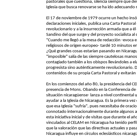
pastorales que cuestiona, silencia siempre que des
Iglesia que busca renovarse se ha ido adecuando 
El 17 de noviembre de 1979 ocurre un hecho insóli
declaraciones iniciales, publica una Carta Pastora
revolucionario y a la insurrección armada que a é
Sandino del que surge y del proyecto socialista al 
"Cuando me llegó a la mesa de redacción -evoca e
religiosos de origen europeo- tardé 10 minutos e
¿Qué grandes cosas estarían pasando en Nicarag
"imposible" salía de las siempre cautelosas manos
contagiado también a los obispos llevándoles a ela
progresista sino auténticamente revolucionario. D
contenidos de su propia Carta Pastoral y evitarán r
En los comienzos del año 80, la presidencia del 
presencia de Mons. Obando en la Conferencia de o
situación nicaragüense- lanza a nivel continental
ayudar a la Iglesia de Nicaragua. Es la primera v
que esa Iglesia "sufría", pues necesitaba de orac
connotado internacionalmente durante algunos a
esta iniciativa inicial y de visitas que durante el
vinculados al CELAM en Nicaragua ha tenido perf
que la valoración que las directivas actuales y pa
Nicaragua influye en círculos eclesiásticos nicara