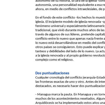
autónomo de su historia, la cara de la iglesia -co
autonomía, una personalidad equivalente a esa rea
ahora, en medio de conflictos intraeclesiales, de 
En el fondo de este conflicto -los hechos lo mues
iglesia. El incipiente modelo de iglesia renovada 
fenómeno universal y especialmente latinoamerican
tradicional, que vivió durante muchos años de las
través de algunos de sus líderes, pretende capital
conflicto entre lo nuevo que apenas nacía frente 
lo nuevo está desarrollándose en medio del conflict
otros países se consiguieron. Esto puede explicar 
tanteos y debilidades del lado de lo nuevo. La actual
a la iglesia renovada y al propio gobierno revoluci
complejo como el religioso.
Dos puntualizaciones
Cualquier cronología del conflicto jerarquía-Estado 
las fronteras exactas de uno y otro. Antes de in
destacados, es necesario hacer dos puntualizacio
- Managua marca la pauta. En Managua y en torno 
muchos de los acontecimientos reseñados. Algunos
Arquidiócesis se ha implementado estos años una "