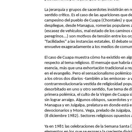
La jerarquía y grupos de sacerdotes insistirán en 
sentido crítico. Es el caso de las apariciones que
campesino del pueblo de Cuapa (Chontales) y que
despliegue, desde Managua, romerías populares a C
(escasez de vehículos, mal estado de los caminos 
peregrinos...) son motivos de tensión entre los o
"facilidades" a las instancias estatales. El debat
envuelve exageradamente a los medios de comun
El caso de Cuapa muestra cómo ha existido en alg
respecto al tema religioso. El mensaje que habría
esencia, más que una exhortación tradicional a rez
en el evangelio. Pero el sensacionalismo polémic
a los otros dos diarios -también a las emisoras- a
contrarrevolucionaria vestida de religiosidad pop
desorbitado en uno y otro sentido, fue tema de di
primera polémica, el culto de la Virgen de Cuapa
sin lograr arraigo. Algunos obispos, sacerdotes y 
Managua y en Juigalpa, prelatura en donde está 
devocionarios y Mons. Vega, prelado de Juigalpa, le
(8 diciembre 1982). Sectores religiosos opuestos
Ya en 1981 las celebraciones de la Semana Santa 
elementos en los que se expresa la creciente divis