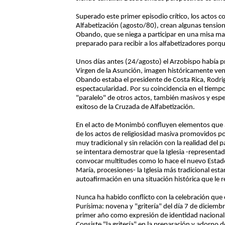
Superado este primer episodio crítico, los actos co
Alfabetización (agosto/80), crean algunas tensi
Obando, que se niega a participar en una misa masi
preparado para recibir a los alfabetizadores porqu
Unos días antes (24/agosto) el Arzobispo había p
Virgen de la Asunción, imagen históricamente ve
Obando estaba el presidente de Costa Rica, Rodri
espectacularidad. Por su coincidencia en el tiempo
"paralelo" de otros actos, también masivos y espe
exitoso de la Cruzada de Alfabetización.
En el acto de Monimbó confluyen elementos que 
de los actos de religiosidad masiva promovidos por
muy tradicional y sin relación con la realidad del p
se intentara demostrar que la Iglesia -representad
convocar multitudes como lo hace el nuevo Estad
María, procesiones- la Iglesia más tradicional est
autoafirmación en una situación histórica que le 
Nunca ha habido conflicto con la celebración que e
Purísima: novena y "gritería" del día 7 de diciemb
primer año como expresión de identidad nacional,
Consiste "la gritería" en la preparación y adorno de