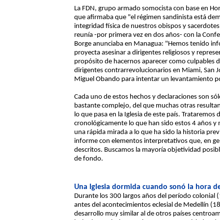
La FDN, grupo armado somocista con base en Hon
que afirmaba que "el régimen sandinista está dem
integridad física de nuestros obispos y sacerdote
reunía -por primera vez en dos años- con la Conf
Borge anunciaba en Managua: "Hemos tenido inf
proyecta asesinar a dirigentes religiosos y repres
propósito de hacernos aparecer como culpables d
dirigentes contrarrevolucionarios en Miami, San 
Miguel Obando para intentar un levantamiento pop
Cada uno de estos hechos y declaraciones son sólo
bastante complejo, del que muchas otras resultan
lo que pasa en la Iglesia de este país. Trataremos 
cronológicamente lo que han sido estos 4 años y 
una rápida mirada a lo que ha sido la historia prev
informe con elementos interpretativos que, en g
descritos. Buscamos la mayoría objetividad posibl
de fondo.
Una Iglesia dormida cuando sonó la hora d
Durante los 300 largos años del período colonial
antes del acontecimientos eclesial de Medellín (1
desarrollo muy similar al de otros países centroa