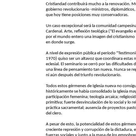
Cristiandad contribuirá mucho a la renovación. M
gobierno revolucionario -ministros, diplomáticos
que hoy tiene posiciones muy conservadoras.
Un caso excepcional será la comunidad campesina
Cardenal. Arte, reflexión teológica ("El evangelio
por el mundo entero una imagen del cristianismo n
en donde surge.
A nivel de expresión pública el período "Testimo
1970) quiso ser un altavoz que coordinara estas n
eclesial. El seminario se cerró por las dificultad
una línea de pensamiento tan nueva. Nunca se repi
ni aún después del triunfo revolucionario.
Todos estos gérmenes de Iglesia nueva no consigui
históricamente se había consolidado la Iglesia mayo
participación femenina; teología arcaica; religio
primitiva; fuerte desvinculación de lo social y lo re
práctica sacramental; ausencia de proyectos pasto
del clero.
A pesar de esto, la potencialidad de estos gérme
creciente represión y corrupción de la dictadura, 
fuerzas sociales y junto a la masa de los empobre