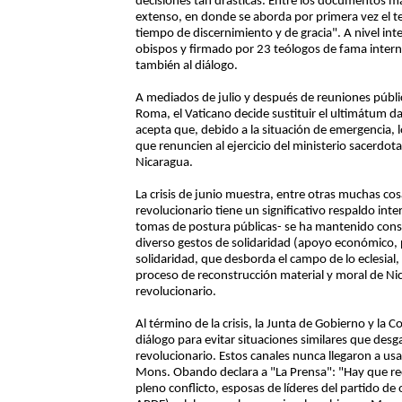
decisiones tan drásticas. Entre los documentos 
extenso, en donde se aborda por primera vez el tem
tiempo de discernimiento y de gracia". A nivel int
obispos y firmado por 23 teólogos de fama internac
también al diálogo.
A mediados de julio y después de reuniones públic
Roma, el Vaticano decide sustituir el ultimátum da
acepta que, debido a la situación de emergencia, 
que renuncien al ejercicio del ministerio sacerdota
Nicaragua.
La crisis de junio muestra, entre otras muchas cos
revolucionario tiene un significativo respaldo in
tomas de postura públicas- se ha mantenido const
diverso gestos de solidaridad (apoyo económico, p
solidaridad, que desborda el campo de lo eclesial,
proceso de reconstrucción material y moral de Nic
revolucionario.
Al término de la crisis, la Junta de Gobierno y la 
diálogo para evitar situaciones similares que desg
revolucionario. Estos canales nunca llegaron a usa
Mons. Obando declara a "La Prensa": "Hay que reco
pleno conflicto, esposas de líderes del partido 