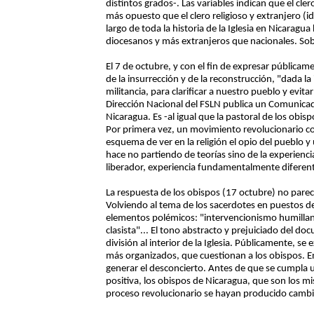
distintos grados-. Las variables indican que el cle
más opuesto que el clero religioso y extranjero (
largo de toda la historia de la Iglesia en Nicarag
diocesanos y más extranjeros que nacionales. Sob
El 7 de octubre, y con el fin de expresar públicamen
de la insurrección y de la reconstrucción, "dada l
militancia, para clarificar a nuestro pueblo y evit
Dirección Nacional del FSLN publica un Comunicado
Nicaragua. Es -al igual que la pastoral de los obis
Por primera vez, un movimiento revolucionario co
esquema de ver en la religión el opio del pueblo y 
hace no partiendo de teorías sino de la experienci
liberador, experiencia fundamentalmente diferente
La respuesta de los obispos (17 octubre) no parec
Volviendo al tema de los sacerdotes en puestos d
elementos polémicos: "intervencionismo humillant
clasista"... El tono abstracto y prejuiciado del 
división al interior de la Iglesia. Públicamente, s
más organizados, que cuestionan a los obispos. En
generar el desconcierto. Antes de que se cumpla u
positiva, los obispos de Nicaragua, que son los m
proceso revolucionario se hayan producido cambios