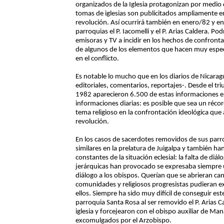
organizados de la Iglesia protagonizan por medio
tomas de iglesias son publicitados ampliamente 
revolución. Así ocurrirá también en enero/82 y e
parroquias el P. Iacomelli y el P. Arias Caldera. Po
emisoras y TV a incidir en los hechos de confron
de algunos de los elementos que hacen muy especia
en el conflicto.
Es notable lo mucho que en los diarios de Nicaragu
editoriales, comentarios, reportajes-. Desde el tr
1982 aparecieron 6.500 de estas informaciones en
informaciones diarias: es posible que sea un récord
tema religioso en la confrontación ideológica que
revolución.
En los casos de sacerdotes removidos de sus par
similares en la prelatura de Juigalpa y también ha
constantes de la situación eclesial: la falta de diá
jerárquicas han provocado se expresaba siempre 
diálogo a los obispos. Querían que se abrieran ca
comunidades y religiosos progresistas pudieran e
ellos. Siempre ha sido muy difícil de conseguir este
parroquia Santa Rosa al ser removido el P. Arias Ca
iglesia y forcejearon con el obispo auxiliar de Man
excomulgados por el Arzobispo.