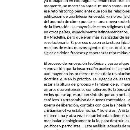
ya trabajaban en Nicaragua. Querían colaborar con
momento, se mostraba ante el mundo como un espa
ese reto histórico pendiente que son las relacione
edificación de una Iglesia renovada, ya no por la d
del anuncio de cómo puede ser una nueva sociedad
de la liberación. La mayoría de estos religiosos tr
en otros países, especialmente latinoamericanos, 
II y Medellín, pero que eran más avanzadas de las
revolucionaria. Es por eso que en esta etapa inici
muchos de estos nuevos agentes de pastoral "que
siglos de dolor, fracasos y esperanzas reprimidas
El proceso de renovación teológica y pastoral que
-renovación que la insurrección aceleró en la práct
aun mayor en los primeros meses de la revolución
doctrinal que en lo práctico. La urgencia de las tar
estar a la altura del proceso y también de su ima
errores que entonces se cometieron. Es la época de
en los que se apresuraban síntesis que aun no h
católicos. La transmisión de nuevos contenidos, la 
guerra de liberación, contaba con que la síntesis 
cristianismo) ya estaba hecha. Y no era así. A esta
refieren una y otra vez los que intentan demostr
manipular ideológicamente la fe, para destruir las 
políticos y partidistas... Este análisis, además d