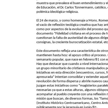
muestra que prevalece el buen entendimiento y el e
de Educación, el Dr. Carlos Tünnermann, católico, 
polémica ideológica-religiosa.
El 24 de marzo, y como homenaje a Mons. Romero,
el vacío de reflexión teológica creativa que hay a
como por aspectos de la evolución del proceso que
documento "Fidelidad cristiana en el proceso de 
cuestionan la falta de austeridad de algunos dirige
consignas, la creciente burocratización estatal, etc
Este documento refleja una característica de otros
mantienen hasta hoy: el apoyo crítico al proceso.
semanario popular, que nace en febrero/81 con e
Hay que destacar que cuando a nivel internacional 
un grupo minoritario de cristianos manipulados po
iniciativas en esta dirección (encuentros, cursos, f
apresurada" intentan consolidar y extender aquella
revolución de forma dispersa y abrirle nuevos cau
juzgan estas iniciativas como "magisterios parale
necesarias ya que a estas alturas, algunos obispo
acompañar al pueblo creyente con una reflexión n
misión que buscan, de diversos formas, los "famos
(Instituto Histórico Centroamericano, Centro Ant
públicamente por la jerarquía en junio/81.