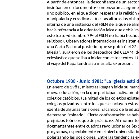
A partir de entonces, la desconfianza de un sector 
insinúan en el documento- comenzarán a argument
uno público, en el que dicen respetar a la religión 
manipularla y erradicarla. A estas alturas los obi
interna de una instancia del FSLN de la que se ali
hacía referencia a la orientación laica que debía ir
este texto -diciembre 79- el FSLN no había hecho 
religioso). Observadores internacionales insisten
una Carta Pastoral posterior que se publicó el 22 
Iglesia", surgieron de los despachos del CELAM, d
eclesiástica que se iba a iniciar con estos textos
el viaje del Papa tendría su más alta expresión.
Octubre 1980 - Junio 1981: "La Iglesia está 
En enero de 1981, mientras Reagan inicia su manda
nueva educación, en la que participan activamente r
colegios católcios. (La mitad de los colegios existe
colegios privados -entre los que se incluyen éstos
exenta de algunas tensiones. El campo de la edu
de terreno "minado". Cierta confrontación se habí
prejuicios teóricos que de prácticas-. Al momento 
dogmatizantes entre cuadros revolucionarios (expr
programas, especialmente en el nivel universitari
polarizando las posiciones. Entre las tendencias ex