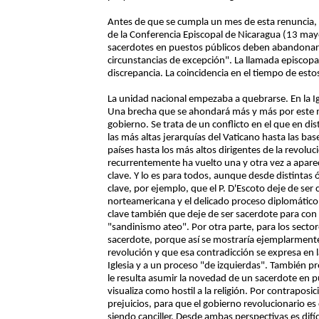
Antes de que se cumpla un mes de esta renuncia
de la Conferencia Episcopal de Nicaragua (13 mayo
sacerdotes en puestos públicos deben abandonar 
circunstancias de excepción". La llamada episcopal
discrepancia. La coincidencia en el tiempo de esto
La unidad nacional empezaba a quebrarse. En la Ig
Una brecha que se ahondará más y más por este 
gobierno. Se trata de un conflicto en el que en 
las más altas jerarquías del Vaticano hasta las ba
países hasta los más altos dirigentes de la revolu
recurrentemente ha vuelto una y otra vez a aparec
clave. Y lo es para todos, aunque desde distintas 
clave, por ejemplo, que el P. D'Escoto deje de ser 
norteamericana y el delicado proceso diplomático 
clave también que deje de ser sacerdote para con 
"sandinismo ateo". Por otra parte, para los sectore
sacerdote, porque así se mostraría ejemplarmente 
revolución y que esa contradicción se expresa en l
Iglesia y a un proceso "de izquierdas". También pref
le resulta asumir la novedad de un sacerdote en 
visualiza como hostil a la religión. Por contraposic
prejuicios, para que el gobierno revolucionario es
siendo canciller. Desde ambas perspectivas es difíc