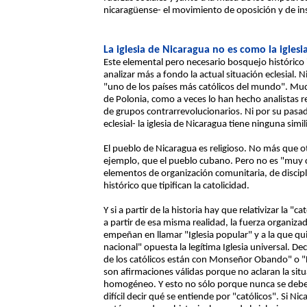
nicaragüense- el movimiento de oposición y de ins
La iglesia de Nicaragua no es como la iglesi
Este elemental pero necesario bosquejo histórico 
analizar más a fondo la actual situación eclesial.
"uno de los países más católicos del mundo". Mu
de Polonia, como a veces lo han hecho analistas re
de grupos contrarrevolucionarios. Ni por su pasad
eclesial- la iglesia de Nicaragua tiene ninguna simil
El pueblo de Nicaragua es religioso. No más que 
ejemplo, que el pueblo cubano. Pero no es "muy ca
elementos de organización comunitaria, de discipli
histórico que tipifican la catolicidad.
Y si a partir de la historia hay que relativizar la "
a partir de esa misma realidad, la fuerza organizad
empeñan en llamar "Iglesia popular" y a la que qu
nacional" opuesta la legítima Iglesia universal. De
de los católicos están con Monseñor Obando" o "La
son afirmaciones válidas porque no aclaran la situ
homogéneo. Y esto no sólo porque nunca se debe i
difícil decir qué se entiende por "católicos". Si N