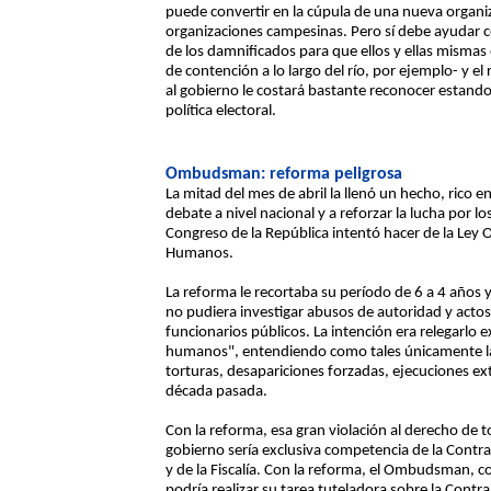
puede convertir en la cúpula de una nueva organiza
organizaciones campesinas. Pero sí debe ayudar co
de los damnificados para que ellos y ellas mismas 
de contención a lo largo del río, por ejemplo- y e
al gobierno le costará bastante reconocer estando
política electoral.
Ombudsman: reforma peligrosa
La mitad del mes de abril la llenó un hecho, rico en
debate a nivel nacional y a reforzar la lucha por 
Congreso de la República intentó hacer de la Ley
Humanos.
La reforma le recortaba su período de 6 a 4 años 
no pudiera investigar abusos de autoridad y actos
funcionarios públicos. La intención era relegarlo 
humanos", entendiendo como tales únicamente las 
torturas, desapariciones forzadas, ejecuciones ext
década pasada.
Con la reforma, esa gran violación al derecho de t
gobierno sería exclusiva competencia de la Contral
y de la Fiscalía. Con la reforma, el Ombudsman, 
podría realizar su tarea tuteladora sobre la Contr