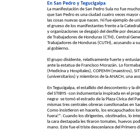
En San Pedro y Tegucigalpa
La manifestación de San Pedro Sula no fue mucho
que San Pedro es una ciudad cuatro veces mayor 
las cosas nuevas que nacen. Ni fue ejemplo de uni
el grueso de los manifestantes frente a la Catedra
y organizaciones se desgajó del desfile por desac
de Trabajadores de Honduras (CTH), Central Gener
Trabajadores de Honduras (CUTH), acusando a sus 
al gobierno.
El grupo disidente, relativamente fuerte y entusia
ante la estatua de Francisco Morazán. Lo formaba
(Medicina y Hospitales), COPEMH (maestros), SI
(universitarios) y miembros de la ANACH, una as
En Tegucigalpa, el estallido del descontento y la 
del STIBYS -con indumentaria inspirada en el pro
negra- se tomó el estrado de la Plaza Cívica del P
mismas tres centrales obreras cuestionadas en Sa
Como insistieron en hacerlo, los encapuchados lo
fuera!". Cuando los dirigentes, obstinados, lo in
la cara destapada les tiraron tomates, huevos pod
mano. Este fue el triste descenlance del Primero d