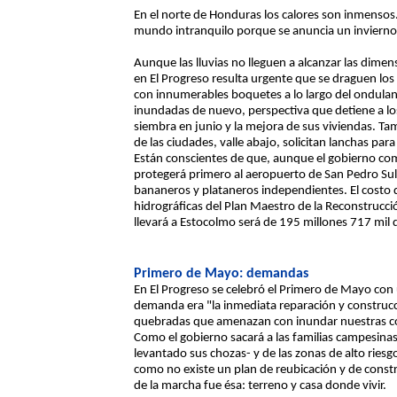
En el norte de Honduras los calores son inmensos.
mundo intranquilo porque se anuncia un inviern
Aunque las lluvias no lleguen a alcanzar las dime
en El Progreso resulta urgente que se draguen los 
con innumerables boquetes a lo largo del ondulant
inundadas de nuevo, perspectiva que detiene a lo
siembra en junio y la mejora de sus viviendas. T
de las ciudades, valle abajo, solicitan lanchas para
Están conscientes de que, aunque el gobierno com
protegerá primero al aeropuerto de San Pedro Sula
bananeros y plataneros independientes. El costo
hidrográficas del Plan Maestro de la Reconstrucc
llevará a Estocolmo será de 195 millones 717 mil d
Primero de Mayo: demandas
En El Progreso se celebró el Primero de Mayo con
demanda era "la inmediata reparación y construcci
quebradas que amenazan con inundar nuestras 
Como el gobierno sacará a las familias campesina
levantado sus chozas- y de las zonas de alto riesg
como no existe un plan de reubicación y de const
de la marcha fue ésa: terreno y casa donde vivir.