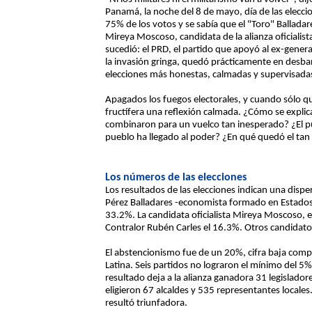
Panamá, la noche del 8 de mayo, día de las eleccio
75% de los votos y se sabía que el "Toro" Ballada
Mireya Moscoso, candidata de la alianza oficialista
sucedió: el PRD, el partido que apoyó al ex-genera
la invasión gringa, quedó prácticamente en desban
elecciones más honestas, calmadas y supervisad
Apagados los fuegos electorales, y cuando sólo 
fructífera una reflexión calmada. ¿Cómo se explic
combinaron para un vuelco tan inesperado? ¿El p
pueblo ha llegado al poder? ¿En qué quedó el ta
Los números de las elecciones
Los resultados de las elecciones indican una dispe
Pérez Balladares -economista formado en Estados 
33.2%. La candidata oficialista Mireya Moscoso, e
Contralor Rubén Carles el 16.3%. Otros candidato
El abstencionismo fue de un 20%, cifra baja comp
Latina. Seis partidos no lograron el mínimo del 5% 
resultado deja a la alianza ganadora 31 legislado
eligieron 67 alcaldes y 535 representantes locales
resultó triunfadora.