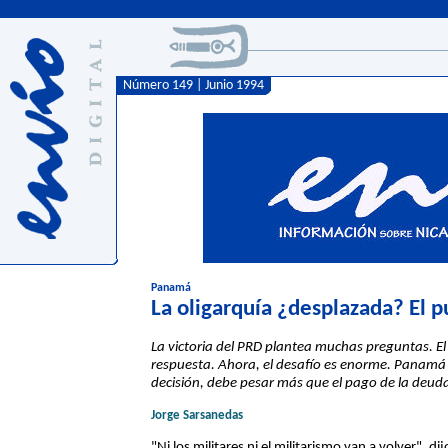
Número 149 | Junio 1994
Panamá
La oligarquía ¿desplazada? El 
La victoria del PRD plantea muchas preguntas. E
respuesta. Ahora, el desafío es enorme. Panamá d
decisión, debe pesar más que el pago de la deud
Jorge Sarsanedas
"Ni los militares ni el militarismo van a volver", d