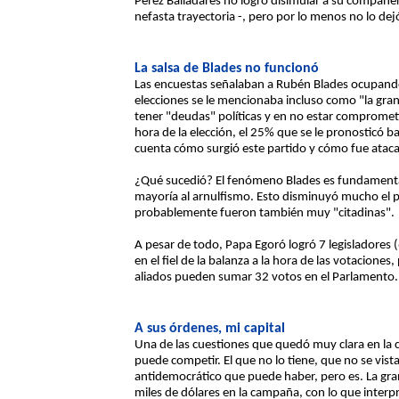
Pérez Balladares no logró disimular a su compañ
nefasta trayectoria -, pero por lo menos no lo dej
La salsa de Blades no funcionó
Las encuestas señalaban a Rubén Blades ocupand
elecciones se le mencionaba incluso como "la gra
tener "deudas" políticas y en no estar comprometid
hora de la elección, el 25% que se le pronosticó 
cuenta cómo surgió este partido y cómo fue ataca
¿Qué sucedió? El fenómeno Blades es fundamenta
mayoría al arnulfismo. Esto disminuyó mucho el p
probablemente fueron también muy "citadinas".
A pesar de todo, Papa Egoró logró 7 legisladores (6
en el fiel de la balanza a la hora de las votaciones,
aliados pueden sumar 32 votos en el Parlamento.
A sus órdenes, mi capital
Una de las cuestiones que quedó muy clara en la c
puede competir. El que no lo tiene, que no se vist
antidemocrático que puede haber, pero es. La gran
miles de dólares en la campaña, con lo que interp