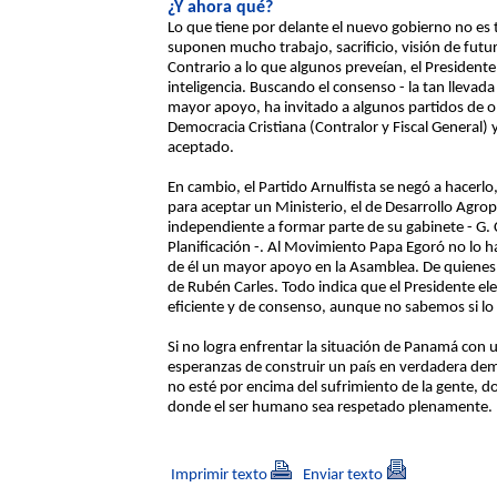
¿Y ahora qué?
Lo que tiene por delante el nuevo gobierno no es t
suponen mucho trabajo, sacrificio, visión de futu
Contrario a lo que algunos preveían, el Presiden
inteligencia. Buscando el consenso - la tan llevad
mayor apoyo, ha invitado a algunos partidos de o
Democracia Cristiana (Contralor y Fiscal General) y
aceptado.
En cambio, el Partido Arnulfista se negó a hacer
para aceptar un Ministerio, el de Desarrollo Agrop
independiente a formar parte de su gabinete - G
Planificación -. Al Movimiento Papa Egoró no lo h
de él un mayor apoyo en la Asamblea. De quienes 
de Rubén Carles. Todo indica que el Presidente el
eficiente y de consenso, aunque no sabemos si lo c
Si no logra enfrentar la situación de Panamá con 
esperanzas de construir un país en verdadera dem
no esté por encima del sufrimiento de la gente, d
donde el ser humano sea respetado plenamente.
Imprimir texto
Enviar texto