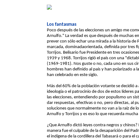
Los fantasmas
Poco después de las elecciones un amigo me coment
Arnulfo." La verdad es que después de muchas enc
prever con sólo echar una mirada a la historia de 
marcada, dominadaorientada, definida por tres fig
Torrijos. Belisario fue Presidente en tres ocasion
1939 y 1968. Torrijos rigió el país con una "dictab
(1969-1981). Nos guste o no, cada uno en sus circ
hombres han definido al país y han polarizado a la
han celebrado en este siglo.
Más del 60% de la población votante se decidió a
ideología o el patrocinio de dos de estos líderes 
las elecciones, entendiendo por populismo un si
dar respuestas, efectivas o no, pero directas, al
soluciones que normalmente no van a la raíz de l
Arnulfo y Torrijos y es eso lo que recuerda mucha
¿Que Arnulfo dictó leyes contra negros y chinos? E
manera fue el culpable de la desaparición del Pad
el indígena de la cordillera del Tabasará o para el