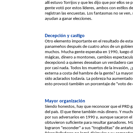
allí estuvo Torrijos y que les dijo que por ellos se
gente votó por estos líderes, ambos con estilos d
registran las encuestas. Los fantasmas no se ven, 
ayudan a ganar elecciones.
Decepción y castigo
Otro elemento importante en el resultado de estas
panameños después de cuatro años de un gobierno
muchos. Mucha gente esperaba en 1990, luego del 
mágicas, dinero a montones, cambios espectacular
decepcionó a quienes deseaban un verdadero camb
por casi nada. Todos los muertos de la invasión, 
externa a costa del hambre de la gente? La mayorí
sido aclarados todavía. La pobreza ha aumentado 
esto provocó también un porcentaje de "voto de cas
Mayor organización
Siendo honestos, hay que reconocer que el PRD g
del país. El que tiene también más dinero. Y muc
por sus adversarios en 1990 y, aunque sacaron el 
obtuvieron suficiente para resultar ganadores. M
lograron "esconder" a sus "trogloditas" de antañ