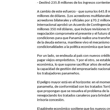
- Destinó 235.8 millones de los ingresos corrientes
A cambio de este esfuerzo - que suma los 645.8 m
millones de dólares. (Los acreedores multilateral
acreedores bilaterales y oficiales por $70.2 millo
internacional aprobó un Acuerdo de Contingenci
millones 350 mil dólares, que incluye revisiones t
negociación compromete el presente y el futuro 
condiciones para que Panamá realice una transfer
de la deuda externa, mantiene vivo el mecanismo
condicionalidades a la política económica que lac
Por un lado, se endeuda al país con nuevos crédi
pagar viejos empréstistos. Y por el otro, se estab
económica, lo que supone sacrificar años de esfu
la capacidad de gestión del empresariado nacional
los trabajadores panameños.
El peligro mayor está en el horizonte: en el mome
panameña, de conformidad con los tratados Torrij
que propongan que se resuelva el problema de la d
renegociando los tratados canaleros para brindarl
irrisoria concesión.
El gabinete económico sostiene que los nuevos cr