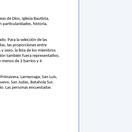
as de Dios, Iglesia Bautista,
 particularidades, historia,
o. Para la selección de las
das, las proporciones entre
y sexo, la lista de los miembros
nación también fuera representativo,
 menos de 3 barrios y 4
 Primavera, Larreynaga, San Luis,
Nuevo, San Judas, Batahola Sur,
unio. Las personas encuestadas