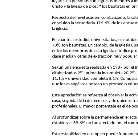
lugares en personas con ingresos menores a lo
Cristo y la Iglesia de Dios. Y los bautistas en 
Respecto del nivel académico alcanzado, la cat
concluido la secundaria. El 5.6% de los encues
la iglesia.
En cuanto a estudios universitarios, es notable
70% son bautistas. En cambio, de la Iglesia Cua
entre los miembros de esta Iglesia el índice p
clase media y otras de extracción muy popular.
Según una encuesta realizada en 1987 por el In
alfabetizados 2%, primaria incompleta 20.2%,
11.1% y universidad completa 8.1%. Comparando
que los evangélicos poseen un promedio educat
Esta apreciación se refuerza al observar la ac
casa, seguida de la de técnicos y de quienes tr
profesionales. El mayor porcentaje es el de o
Al profundizar sobre la permanencia en el actua
estable y el 69.8% no fue afectado por el camb
Esta estabilidad en el empleo puede fundament