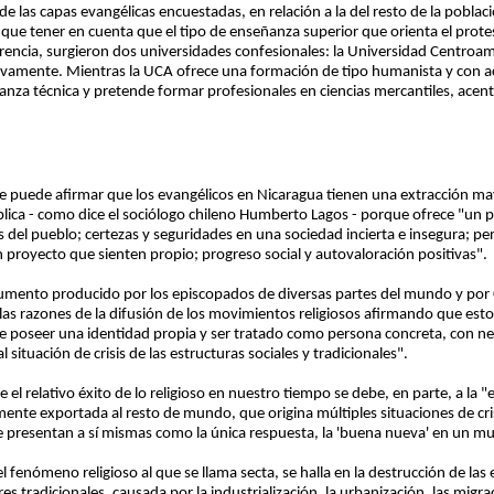
de las capas evangélicas encuestadas, en relación a la del resto de la pobla
que tener en cuenta que el tipo de enseñanza superior que orienta el prote
rencia, surgieron dos universidades confesionales: la Universidad Centroam
tivamente. Mientras la UCA ofrece una formación de tipo humanista y con ace
nza técnica y pretende formar profesionales en ciencias mercantiles, acentu
se puede afirmar que los evangélicos en Nicaragua tienen una extracción may
lica - como dice el sociólogo chileno Humberto Lagos - porque ofrece "un p
 del pueblo; certezas y seguridades en una sociedad incierta e insegura; per
 proyecto que sienten propio; progreso social y autovaloración positivas".
umento producido por los episcopados de diversas partes del mundo y por 
las razones de la difusión de los movimientos religiosos afirmando que est
e poseer una identidad propia y ser tratado como persona concreta, con ne
situación de crisis de las estructuras sociales y tradicionales".
l relativo éxito de lo religioso en nuestro tiempo se debe, en parte, a la "
nte exportada al resto de mundo, que origina múltiples situaciones de crisi
 se presentan a sí mismas como la única respuesta, la 'buena nueva' en un m
 fenómeno religioso al que se llama secta, se halla en la destrucción de las e
s tradicionales, causada por la industrialización, la urbanización, las migra