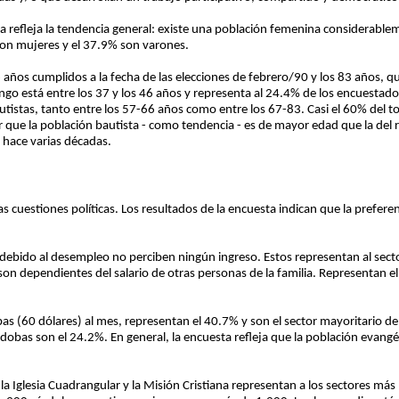
ta refleja la tendencia general: existe una población femenina considerablem
son mujeres y el 37.9% son varones.
 años cumplidos a la fecha de las elecciones de febrero/90 y los 83 años, qu
go está entre los 37 y los 46 años y representa al 24.4% de los encuestados
utistas, tanto entre los 57-66 años como entre los 67-83. Casi el 60% del t
r que la población bautista - como tendencia - es de mayor edad que la del r
 hace varias décadas.
 las cuestiones políticas. Los resultados de la encuesta indican que la prefer
o debido al desempleo no perciben ningún ingreso. Estos representan al sect
on dependientes del salario de otras personas de la familia. Representan el
s (60 dólares) al mes, representan el 40.7% y son el sector mayoritario de
obas son el 24.2%. En general, la encuesta refleja que la población evangé
 la Iglesia Cuadrangular y la Misión Cristiana representan a los sectores m