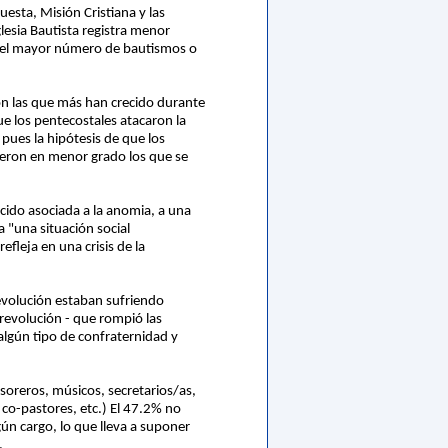
esta, Misión Cristiana y las
glesia Bautista registra menor
o el mayor número de bautismos o
son las que más han crecido durante
ue los pentecostales atacaron la
 pues la hipótesis de que los
cieron en menor grado los que se
cido asociada a la anomia, a una
 "una situación social
fleja en una crisis de la
evolución estaban sufriendo
 revolución - que rompió las
algún tipo de confraternidad y
soreros, músicos, secretarios/as,
 co-pastores, etc.) El 47.2% no
ún cargo, lo que lleva a suponer
.