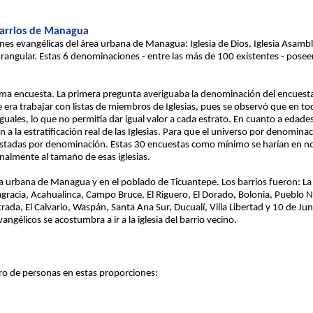
barrios de Managua
es evangélicas del área urbana de Managua: Iglesia de Dios, Iglesia Asamble
adrangular. Estas 6 denominaciones - entre las más de 100 existentes - poseen
sma encuesta. La primera pregunta averiguaba la denominación del encuestad
era trabajar con listas de miembros de Iglesias, pues se observó que en to
ales, lo que no permitía dar igual valor a cada estrato. En cuanto a edades 
ión a la estratificación real de las Iglesias. Para que el universo por denomi
stadas por denominación. Estas 30 encuestas como mínimo se harían en no
onalmente al tamaño de esas iglesias.
área urbana de Managua y en el poblado de Ticuantepe. Los barrios fueron: La
agracia, Acahualinca, Campo Bruce, El Riguero, El Dorado, Bolonia, Pueblo 
rada, El Calvario, Waspán, Santa Ana Sur, Ducualí, Villa Libertad y 10 de J
ngélicos se acostumbra a ir a la iglesia del barrio vecino.
ero de personas en estas proporciones: