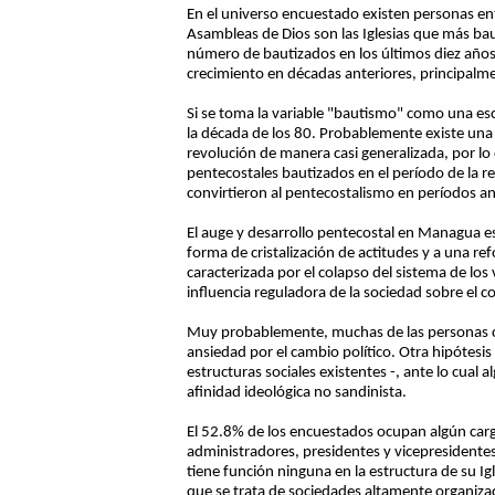
En el universo encuestado existen personas ent
Asambleas de Dios son las Iglesias que más baut
número de bautizados en los últimos diez año
crecimiento en décadas anteriores, principalm
Si se toma la variable "bautismo" como una esc
la década de los 80. Probablemente existe una r
revolución de manera casi generalizada, por lo 
pentecostales bautizados en el período de la r
convirtieron al pentecostalismo en períodos an
El auge y desarrollo pentecostal en Managua es
forma de cristalización de actitudes y a una r
caracterizada por el colapso del sistema de los
influencia reguladora de la sociedad sobre el 
Muy probablemente, muchas de las personas co
ansiedad por el cambio político. Otra hipótesis
estructuras sociales existentes -, ante lo cua
afinidad ideológica no sandinista.
El 52.8% de los encuestados ocupan algún cargo
administradores, presidentes y vicepresidentes
tiene función ninguna en la estructura de su I
que se trata de sociedades altamente organiza