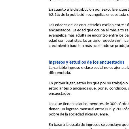
En cuanto a la distribución por sexo, la encues
62.1% de la población evangélica encuestada 
Las edades de los encuestados oscilan entre 16
encuestados. La edad que ocupa el más alto ran
evangélica más adulta se encontró entre los ba
edad son bautistas. Lo anterior puede significa
crecimiento bautista más acelerado se produjo
Ingresos y estudios de los encuestados
La variable ingreso o clase social no es ajena a
diferenciada.
En primer lugar, están los que por su trabajo 
estudiantes o ancianos que, por su condición, s
encuestados.
Los que tienen salarios menores de 300 córdoba
tienen un ingreso mensual entre 301 y 700 córd
pobre de la sociedad nicaragüense.
En base a la escala de ingresos se concluye que