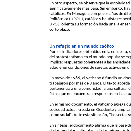
En otro aspecto, se observa que la escolaridad 
significativamente más baja. Sin embargo, hay 
católicos. En Managua, con pocos años de dife
Politécnica (UPOLI), católica y bautista respec
UPOLI orienta su formación hacia una la enseña
corto plazo.
Un refugio en un mundo caótico
Por los indicadores obtenidos en la encuesta, 
del protestantismo en el mundo popular se exp
implica: respuestas coherentes a las ansiedades
adquieren condiciones de sujetos activos en un
En mayo de 1986, el Vaticano difundió un doc
trabajaron por más de 3 años. El texto aborda 
pertenencia a una comunidad, a una cultura, d
éstas que no encuentran respuestas en la actual 
En el mismo documento, el Vaticano agrega que e
sociedad actual, creada en Occidente y ampliame
como social". Ante esta situación, "las sectas
En síntesis, el documento afirma que la base del
de los modelos culturales y de los mismos valore