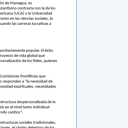
ción de Managua, es
stantismo contrasta con la de los
ericana (UCA) y la Universidad
nto en las ciencias sociales, la
ando las carreras lucrativas a
oritariamente popular. El éxito
royecto de vida global que
sonalización de los fieles, quienes
Comisiones Pontificias que
os responden a "la necesidad de
cesidad espirituales, necesidades
estructura despersonalizada de la
s en el nivel tanto individual
undo caótico".
structuras sociales tradicionales,
ciones, el rápido deterioro de los