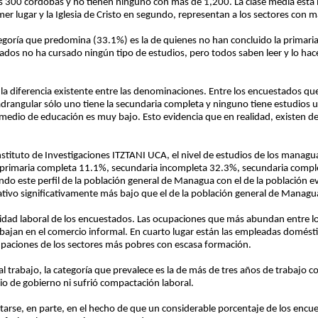
s 300 córdobas y no tienen ninguno con más de 1,200. La clase media está m
primer lugar y la Iglesia de Cristo en segundo, representan a los sectores con 
egoría que predomina (33.1%) es la de quienes no han concluido la primaria
tados no ha cursado ningún tipo de estudios, pero todos saben leer y lo hace
 la diferencia existente entre las denominaciones. Entre los encuestados que
drangular sólo uno tiene la secundaria completa y ninguno tiene estudios un
romedio de educación es muy bajo. Esto evidencia que en realidad, existen 
stituto de Investigaciones ITZTANI UCA, el nivel de estudios de los managu
 primaria completa 11.1%, secundaria incompleta 32.3%, secundaria compl
 este perfil de la población general de Managua con el de la población ev
ivo significativamente más bajo que el de la población general de Managu
tividad laboral de los encuestados. Las ocupaciones que más abundan entre l
abajan en el comercio informal. En cuarto lugar están las empleadas domésti
cupaciones de los sectores más pobres con escasa formación.
l trabajo, la categoría que prevalece es la de más de tres años de trabajo c
io de gobierno ni sufrió compactación laboral.
arse, en parte, en el hecho de que un considerable porcentaje de los encu