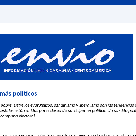
más políticos
obre. Entre los evangélicos, sandinismo y liberalismo son las tendencias po
ostales están unidas por el deseo de participar en política. Un partido pol
r campaña electoral.
o religioso en expansión. Su ritmo de crecimiento en la última década lo h