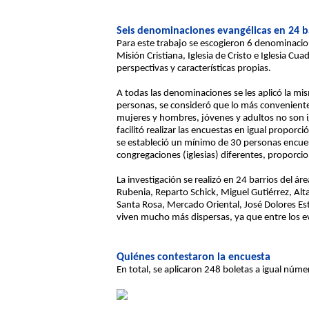
Seis denominaciones evangélicas en 24 
Para este trabajo se escogieron 6 denominacion
Misión Cristiana, Iglesia de Cristo e Iglesia Cu
perspectivas y características propias.
A todas las denominaciones se les aplicó la mi
personas, se consideró que lo más conveniente 
mujeres y hombres, jóvenes y adultos no son igu
facilitó realizar las encuestas en igual proporc
se estableció un mínimo de 30 personas encue
congregaciones (iglesias) diferentes, proporci
La investigación se realizó en 24 barrios del 
Rubenia, Reparto Schick, Miguel Gutiérrez, Alt
Santa Rosa, Mercado Oriental, José Dolores Est
viven mucho más dispersas, ya que entre los eva
Quiénes contestaron la encuesta
En total, se aplicaron 248 boletas a igual núm