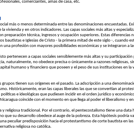
ofesionales, comerciantes, amas de casa, etc.
l
 social más o menos determinada entre las denominaciones encuestadas. Exis
e la vivienda y en otros indicadores. Las capas sociales más altas y especiali
preparación técnica, ingresos y ocupación superiores. Estas diferencias n
 bautistas e Iglesias de Cristo - la primera mitad de este siglo -, cuando e
on una profesión con mayores posibilidades económicas y se integraron a la
risto pertenecen a capas sociales sensiblemente más altas y su participació
ia, naturalmente, no obedece precisa o únicamente a razones religiosas, si
capital humano y financiero que poseen y el peso de sus instituciones en la v
dos grupos tienen sus orígenes en el pasado. La adscripción a una denominac
ismo. Históricamente, eran las capas liberales las que se convertían al prot
s políticas e ideológicas que pudiesen incidir en el orden jurídico y económic
 Nicaragua coincide con el momento en que llega al poder el liberalismo y e
y religiosa tradicional. Por el contrario, el pentecostalismo tiene una data 
sino que su desarrollo obedece al auge de la pobreza. Esta hipótesis podría 
na peculiar predisposición hacia el protestantismo de corte bautista en las 
rnativa religiosa no católica.