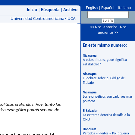
English
|
Español
|
Italiano
Inicio
|
Búsqueda
|
Archivo
Universidad Centroamericana - UCA
<< Nro. anterior
Nro.
siguiente >>
En este mismo numero:
Nicaragua
A estas alturas, ¿qué significa
estabilidad?
Nicaragua
El debate sobre el Código del
Trabajo
Nicaragua
Los evangélicos son cada vez más
políticos
líticas preferidas. Hoy, tanto las
ítico evangélico podría ser uno de
El Salvador
La extrema derecha desafía a la
ONU
Honduras
Partidos = Pleitos = Politiquería
ace arrastrar un enorme caudal