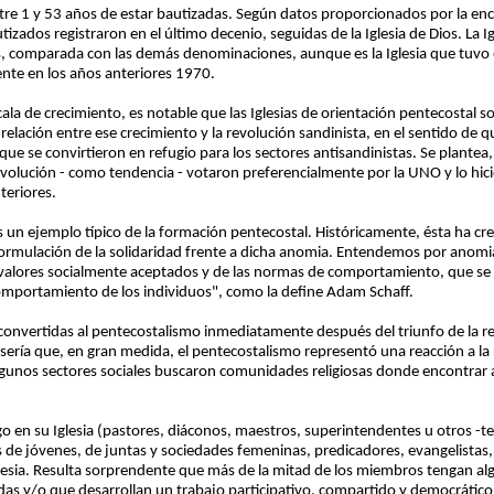
re 1 y 53 años de estar bautizadas. Según datos proporcionados por la encu
izados registraron en el último decenio, seguidas de la Iglesia de Dios. La I
s, comparada con las demás denominaciones, aunque es la Iglesia que tuv
ente en los años anteriores 1970.
ala de crecimiento, es notable que las Iglesias de orientación pentecostal 
elación entre ese crecimiento y la revolución sandinista, en el sentido de q
que se convirtieron en refugio para los sectores antisandinistas. Se plantea,
evolución - como tendencia - votaron preferencialmente por la UNO y lo hi
teriores.
 un ejemplo típico de la formación pentecostal. Históricamente, ésta ha cre
eformulación de la solidaridad frente a dicha anomia. Entendemos por anomia
 valores socialmente aceptados y de las normas de comportamiento, que se re
comportamiento de los individuos", como la define Adam Schaff.
nvertidas al pentecostalismo inmediatamente después del triunfo de la r
 sería que, en gran medida, el pentecostalismo representó una reacción a la
l algunos sectores sociales buscaron comunidades religiosas donde encontrar 
 en su Iglesia (pastores, diáconos, maestros, superintendentes u otros -te
 de jóvenes, de juntas y sociedades femeninas, predicadores, evangelistas,
glesia. Resulta sorprendente que más de la mitad de los miembros tengan alg
das y/o que desarrollan un trabajo participativo, compartido y democrático