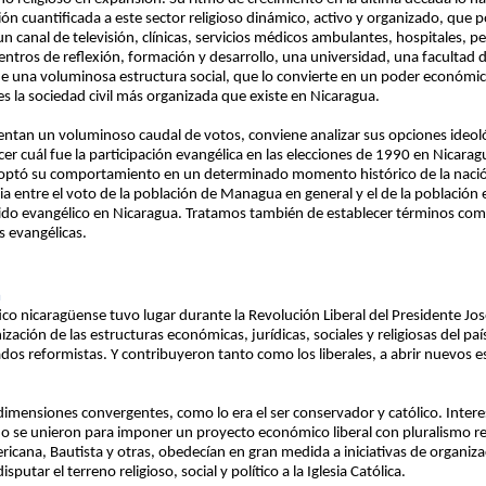
cuantificada a este sector religioso dinámico, activo y organizado, que 
 canal de televisión, clínicas, servicios médicos ambulantes, hospitales, pe
entros de reflexión, formación y desarrollo, una universidad, una facultad 
e una voluminosa estructura social, que lo convierte en un poder económico,
s la sociedad civil más organizada que existe en Nicaragua.
ntan un voluminoso caudal de votos, conviene analizar sus opciones ideológi
er cuál fue la participación evangélica en las elecciones de 1990 en Nicarag
 adoptó su comportamiento en un determinado momento histórico de la nación
ncia entre el voto de la población de Managua en general y el de la población e
tido evangélico en Nicaragua. Tratamos también de establecer términos comp
s evangélicas.
a
fico nicaragüense tuvo lugar durante la Revolución Liberal del Presidente Jo
zación de las estructuras económicas, jurídicas, sociales y religiosas del pa
os reformistas. Y contribuyeron tanto como los liberales, a abrir nuevos esp
 dimensiones convergentes, como lo era el ser conservador y católico. Interes
do se unieron para imponer un proyecto económico liberal con pluralismo rel
ricana, Bautista y otras, obedecían en gran medida a iniciativas de organiz
putar el terreno religioso, social y político a la Iglesia Católica.