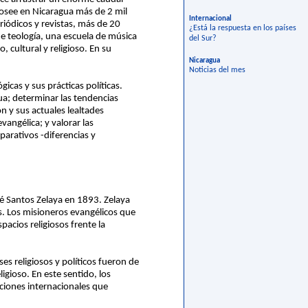
posee en Nicaragua más de 2 mil
Internacional
riódicos y revistas, más de 20
¿Está la respuesta en los países
de teología, una escuela de música
del Sur?
 cultural y religioso. En su
Nicaragua
Noticias del mes
cas y sus prácticas políticas.
ua; determinar las tendencias
 y sus actuales lealtades
vangélica; y valorar las
arativos -diferencias y
sé Santos Zelaya en 1893. Zelaya
ís. Los misioneros evangélicos que
acios religiosos frente la
es religiosos y políticos fueron de
igioso. En este sentido, los
aciones internacionales que