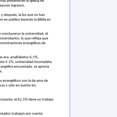
ás presente en la Iglesia de
mayores ingresos.
 y después, la los que no han
n en público leyendo la Biblia en
 concluyeron la universidad, el
iversitarios, lo que refleja que
denominaciones evangélicas de
as era: analfabetos 6.1%,
eta 9.1%, universidad incompleta
angélica encuestada, se aprecia
a.
os evangélicos son la de ama de
cas y sólo en quinto los
onstante: el 62.5% tiene un trabajo
estados trabajan por cuenta