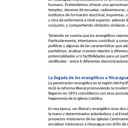
humano. Pretendemos ofrecer una aproximación 
templos, decenas de escuelas, radioemisoras, un
institutos de formación doctrinal, imprentas, c
y otra de enfermería a nivel superior, además d
conjunto, y compartiendo símbolos similares, e
Teniendo en cuenta que los evangélicos represe
Particularmente, intentamos contribuir a conoc
políticas y algunas de las características que
partidistas; analizar si existe relación o difere
potencialidades y/o factibilidades para un par
similitudes - entre 6 diferentes denominacione
La llegada de los evangélicos a Nicaragu
La penetración evangélica en la región del Pací
inció la reforma liberal promoviendo la moderni
llegaron en 1893 coincidieron con esos postulad
hegemonía de la Iglesia Católica.
En esa época, ser liberal y evangélico eran dos
la mano y determinados eclesiásticos y el Esta
proyectos misioneros de las Iglesias Centroame
enviaban misioneros a Nicaragua con el fin de dis