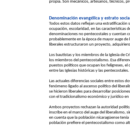
propia. Son mecánicos, artesanos, técnicos, pr
Denominación evangélica y estrato socia
Todos estos datos reflejan una estratificación
ocupación, escolaridad, en las características d
denominaciones no pentecostales y cuentan con 
probablemente en la época de mayor auge de los
liberales estructuraron un proyecto, adquirier
Los bautistas y los miembros de la Iglesia de C
los miembros del pentecostalismo. Esa diferenc
puestos políticos que ocupan los feligreses, el 
entre las Iglesias históricas y las pentecostales.
Las actuales diferencias sociales entre estos 
fenómeno ligado al ascenso político del liberal
se hicieron liberales para desarrollar posicione
con el tradicionalismo económico y jurídico en
Ambos proyectos rechazan la autoridad política 
inscribe en el marco del auge del liberalismo, 
en cuenta que la población nicaragüense tenía u
población prefiere el pentecostalismo como alte