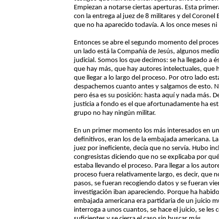
Empiezan a notarse ciertas aperturas. Esta prime
con la entrega al juez de 8 militares y del Coronel
que no ha aparecido todavía. A los once meses ni 
Entonces se abre el segundo momento del proceso,
un lado está la Compañía de Jesús, algunos medi
judicial. Somos los que decimos: se ha llegado a 
que hay más, que hay autores intelectuales, que 
que llegar a lo largo del proceso. Por otro lado es
despachemos cuanto antes y salgamos de esto. N
pero ésa es su posición: hasta aquí y nada más. De
justicia a fondo es el que afortunadamente ha est
grupo no hay ningún militar.
En un primer momento los más interesados en un j
definitivos, eran los de la embajada americana. L
juez por ineficiente, decía que no servía. Hubo in
congresistas diciendo que no se explicaba por qué 
estaba llevando el proceso. Para llegar a los autor
proceso fuera relativamente largo, es decir, que n
pasos, se fueran recogiendo datos y se fueran vien
investigación iban apareciendo. Porque ha habido
embajada americana era partidaria de un juicio m
interroga a unos cuantos, se hace el juicio, se 
suficientes y se cierra el caso sin buscar más.