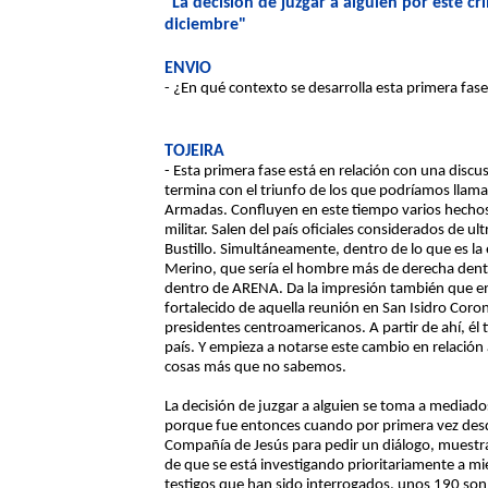
"La decisión de juzgar a alguien por este c
diciembre"
ENVIO
- ¿En qué contexto se desarrolla esta primera fase
TOJEIRA
- Esta primera fase está en relación con una discu
termina con el triunfo de los que podríamos llamar
Armadas. Confluyen en este tiempo varios hechos 
militar. Salen del país oficiales considerados de ult
Bustillo. Simultáneamente, dentro de lo que es la 
Merino, que sería el hombre más de derecha dent
dentro de ARENA. Da la impresión también que en
fortalecido de aquella reunión en San Isidro Coro
presidentes centroamericanos. A partir de ahí, él 
país. Y empieza a notarse este cambio en relación 
cosas más que no sabemos.
La decisión de juzgar a alguien se toma a mediado
porque fue entonces cuando por primera vez desde
Compañía de Jesús para pedir un diálogo, muestra
de que se está investigando prioritariamente a mi
testigos que han sido interrogados, unos 190 son m