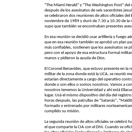
"The Miami Herald" y "The Washington Post" del d
después de los asesinatos de seis sacerdotes jesu
se celebraron dos reuniones de altos oficiales del 
noviembre de 1989 y duró de 7.30 a 10.30 de la n
supo que también se encontraban presentes aseso
En esa reunión se decidió usar artillería y fuego 
que en esa reunión también se aprobó un plan para
más confiables, sostienen que los asesinatos se p
pero con el apoyo de esa estructura formal militar.
manos y pidieron la ayuda de Dios.
El Coronel Benavides, que estuvo presente en la r
militar de la zona donde está la UCA, se reunió m
estarían directamente a cargo del operativo contr
donde o son ellos o somos nosotros. Vamos a come
nosotros tenemos la Universidad y ahí está Ellacurí
lugar. Usá el mismo dispositivo del día del registro
horas después, las patrullas de "Satanás", "Maldito
formado y entrenado por militares norteamericanos
cumplido su misión.
La segunda reunión de altos oficiales se celebró ho
el que comparte la CIA con el DNI. Cuando se oficia