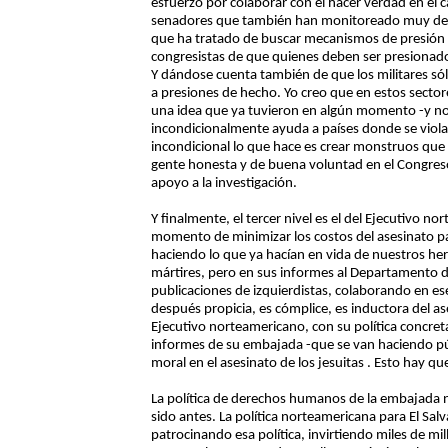
esfuerzo por colaborar con el hacer verdad en el 
senadores que también han monitoreado muy de ce
que ha tratado de buscar mecanismos de presión e
congresistas de que quienes deben ser presionados 
Y dándose cuenta también de que los militares sól
a presiones de hecho. Yo creo que en estos sector
una idea que ya tuvieron en algún momento -y no
incondicionalmente ayuda a países donde se viol
incondicional lo que hace es crear monstruos que
gente honesta y de buena voluntad en el Congres
apoyo a la investigación.
Y finalmente, el tercer nivel es el del Ejecutivo n
momento de minimizar los costos del asesinato par
haciendo lo que ya hacían en vida de nuestros he
mártires, pero en sus informes al Departamento de
publicaciones de izquierdistas, colaborando en e
después propicia, es cómplice, es inductora del ase
Ejecutivo norteamericano, con su política concreta
informes de su embajada -que se van haciendo púb
moral en el asesinato de los jesuitas . Esto hay qu
La política de derechos humanos de la embajada no
sido antes. La política norteamericana para El Sal
patrocinando esa política, invirtiendo miles de mi