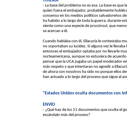
TOJEIRA
- La base del problema no es esa. La base es que l
quien fuera el embajador, probablemente hubiér
consenso en los medios políticos salvadoreños de
ha habido a lo largo de toda la guerra, durante 
siente como una especie de procónsul, que menosp
se acercan a él.
Cuando hablaba con él, Ellacuría le contestaba m
no soportaban su lucidez. Si alguna vez le llevaba l
entonces el embajador optaba por no llevarle muc
norteamericana, aunque no estuviera de acuerdo c
pensar que la UCA jugaba un papel moderador en e
más respeto y que intentaran no agredir a Ellacuría,
de ahora con nosotros ha sido no porque ellos de
han actuado a lo largo del proceso que sigue al as
"Estados Unidos oculta documentos con inf
ENVIO
- ¿Qué hay de los 21 documentos que oculta el go
escándalo más del proceso?