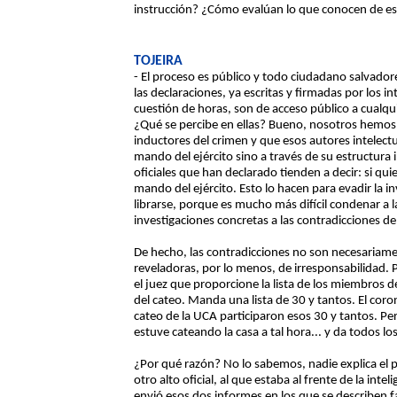
instrucción? ¿Cómo evalúan lo que conocen de es
TOJEIRA
- El proceso es público y todo ciudadano salvador
las declaraciones, ya escritas y firmadas por los i
cuestión de horas, son de acceso público a cualquie
¿Qué se percibe en ellas? Bueno, nosotros hem
inductores del crimen y que esos autores intelectu
mando del ejército sino a través de su estructura i
oficiales que han declarado tienden a decir: si qui
mando del ejército. Esto lo hacen para evadir la i
librarse, porque es mucho más difícil condenar a la
investigaciones concretas a las contradicciones de
De hecho, las contradicciones no son necesariamen
reveladoras, por lo menos, de irresponsabilidad. 
el juez que proporcione la lista de los miembros de
del cateo. Manda una lista de 30 y tantos. El corone
cateo de la UCA participaron esos 30 y tantos. Per
estuve cateando la casa a tal hora... y da todos los
¿Por qué razón? No lo sabemos, nadie explica el 
otro alto oficial, al que estaba al frente de la inte
envió esos dos informes en los que se describen 