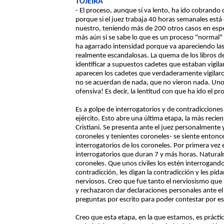
TOJEIRA
- El proceso, aunque sí va lento, ha ido cobrando
porque si el juez trabaja 40 horas semanales está
nuestro, teniendo más de 200 otros casos en espera
más aún si se sabe lo que es un proceso "normal" e
ha agarrado intensidad porque va apareciendo las
realmente escandalosas. La quema de los libros de la
identificar a supuestos cadetes que estaban vigila
aparecen los cadetes que verdaderamente vigilaron
no se acuerdan de nada, que no vieron nada. Uno 
ofensiva! Es decir, la lentitud con que ha ido el p
Es a golpe de interrogatorios y de contradicciones
ejército. Esto abre una última etapa, la más recie
Cristiani. Se presenta ante el juez personalmente 
coroneles y tenientes coroneles- se siente entonce
interrogatorios de los coroneles. Por primera vez 
interrogatorios que duran 7 y más horas. Natur
coroneles. Que unos civiles los estén interrogand
contradicción, les digan la contradicción y les pid
nerviosos. Creo que fue tanto el nerviosismo que
y rechazaron dar declaraciones personales ante el 
preguntas por escrito para poder contestar por es
Creo que esta etapa, en la que estamos, es práctic