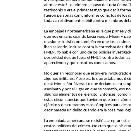
afirmar esto? Lo primero, el caso de Lucía Cerna. 
testimonio y era el primer testigo que decía for
fueron personas con uniformes como los de los so
todavía relativamente débil contra miembros del ej
La embajada norteamericana es la que planea y diri
que nos engaño cuando Lucía viajó a Miami y pasó a
ocasiones insistieron también en que los asesinos
iban saliendo, incluso contra la entrevista de Cristi
FMLN. Yo hablé con uno de los policías investigad
posibilidad de que fuera el FMLN contra todas las 
apareciendo y que nosotros conocíamos.
No querían reconocer que estuviera involucrado el 
algunos militares. Y eso era lo que estábamos di
decía Monseñor Rivera. Lo que decíamos era simpl
asesinato y por el lugar en que se cometió, eso no
algunos elementos del ejército. Entonces, como n
estas circunstancias que tuvieron que tener cómpl
ejército y descubramos esos cómplices para despué
decir parecía un delito cuando era la cosa más lógi
La embajada americana se resistió a aceptar estas 
costos políticos del crimen. No creo que lo hicie