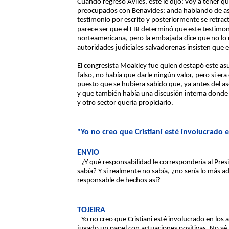
Cuando regresó Avilés, éste le dijo: voy a tener 
preocupados con Benavides: anda hablando de ases
testimonio por escrito y posteriormente se retr
parece ser que el FBI determinó que este testimon
norteamericana, pero la embajada dice que no lo re
autoridades judiciales salvadoreñas insisten que 
El congresista Moakley fue quien destapó este asu
falso, no había que darle ningún valor, pero si era
puesto que se hubiera sabido que, ya antes del a
y que también había una discusión interna donde 
y otro sector quería propiciarlo.
"Yo no creo que Cristiani esté involucrado e
ENVIO
- ¿Y qué responsabilidad le correspondería al Pres
sabía? Y si realmente no sabía, ¿no sería lo más a
responsable de hechos así?
TOJEIRA
- Yo no creo que Cristiani esté involucrado en los
jugado un papel con actuaciones positivas. No sé