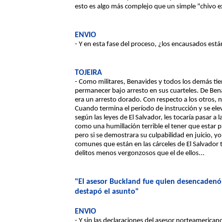
esto es algo más complejo que un simple "chivo e
ENVIO
- Y en esta fase del proceso, ¿los encausados est
TOJEIRA
- Como militares, Benavides y todos los demás tie
permanecer bajo arresto en sus cuarteles. De Bena
era un arresto dorado. Con respecto a los otros, n
Cuando termina el período de instrucción y se e
según las leyes de El Salvador, les tocaría pasar a 
como una humillación terrible el tener que estar 
pero si se demostrara su culpabilidad en juicio, yo
comunes que están en las cárceles de El Salvador 
delitos menos vergonzosos que el de ellos...
"El asesor Buckland fue quien desencadenó 
destapó el asunto"
ENVIO
- Y sin las declaraciones del asesor norteamerica