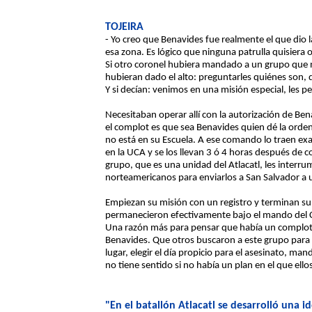
TOJEIRA
- Yo creo que Benavides fue realmente el que dio l
esa zona. Es lógico que ninguna patrulla quisiera
Si otro coronel hubiera mandado a un grupo que no 
hubieran dado el alto: preguntarles quiénes son,
Y si decían: venimos en una misión especial, les pe
Necesitaban operar allí con la autorización de Ben
el complot es que sea Benavides quien dé la ord
no está en su Escuela. A ese comando lo traen exa
en la UCA y se los llevan 3 ó 4 horas después de c
grupo, que es una unidad del Atlacatl, les interr
norteamericanos para enviarlos a San Salvador a 
Empiezan su misión con un registro y terminan su
permanecieron efectivamente bajo el mando del C
Una razón más para pensar que había un complot, 
Benavides. Que otros buscaron a este grupo para
lugar, elegir el día propicio para el asesinato, ma
no tiene sentido si no había un plan en el que ellos
"En el batallón Atlacatl se desarrolló una id