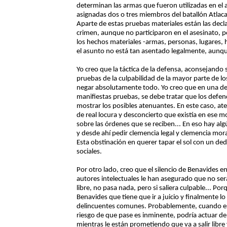
determinan las armas que fueron utilizadas en el
asignadas dos o tres miembros del batallón Atlaca
Aparte de estas pruebas materiales están las decla
crimen, aunque no participaron en el asesinato, 
los hechos materiales -armas, personas, lugares, 
el asunto no está tan asentado legalmente, aunqu
Yo creo que la táctica de la defensa, aconsejando s
pruebas de la culpabilidad de la mayor parte de 
negar absolutamente todo. Yo creo que en una def
manifiestas pruebas, se debe tratar que los defen
mostrar los posibles atenuantes. En este caso, ate
de real locura y desconcierto que existía en ese 
sobre las órdenes que se reciben... En eso hay alg
y desde ahí pedir clemencia legal y clemencia mor
Esta obstinación en querer tapar el sol con un de
sociales.
Por otro lado, creo que el silencio de Benavides e
autores intelectuales le han asegurado que no será 
libre, no pasa nada, pero si saliera culpable... Po
Benavides que tiene que ir a juicio y finalmente lo
delincuentes comunes. Probablemente, cuando es
riesgo de que pase es inminente, podría actuar d
mientras le están prometiendo que va a salir libre 