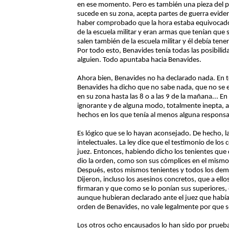
en ese momento. Pero es también una pieza del pl
sucede en su zona, acepta partes de guerra evide
haber comprobado que la hora estaba equivocado-,
de la escuela militar y eran armas que tenían que s
salen también de la escuela militar y él debía tene
Por todo esto, Benavides tenía todas las posibilida
alguien. Todo apuntaba hacia Benavides.
Ahora bien, Benavides no ha declarado nada. En 
Benavides ha dicho que no sabe nada, que no se 
en su zona hasta las 8 o a las 9 de la mañana... E
ignorante y de alguna modo, totalmente inepta, a
hechos en los que tenía al menos alguna responsabi
Es lógico que se lo hayan aconsejado. De hecho, la
intelectuales. La ley dice que el testimonio de los
juez. Entonces, habiendo dicho los tenientes que 
dio la orden, como son sus cómplices en el mismo 
Después, estos mismos tenientes y todos los demá
Dijeron, incluso los asesinos concretos, que a ello
firmaran y que como se lo ponían sus superiores, 
aunque hubieran declarado ante el juez que habían
orden de Benavides, no vale legalmente por que s
Los otros ocho encausados lo han sido por pruebas 