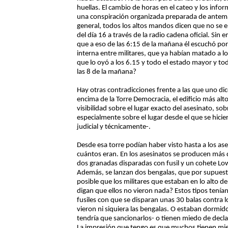
huellas. El cambio de horas en el cateo y los inf
una conspiración organizada preparada de antema
general, todos los altos mandos dicen que no se e
del día 16 a través de la radio cadena oficial. Sin
que a eso de las 6:15 de la mañana él escuchó por
interna entre militares, que ya habían matado a l
que lo oyó a los 6.15 y todo el estado mayor y tod
las 8 de la mañana?
Hay otras contradicciones frente a las que uno di
encima de la Torre Democracia, el edificio más al
visibilidad sobre el lugar exacto del asesinato, s
especialmente sobre el lugar desde el que se hicier
judicial y técnicamente-.
Desde esa torre podían haber visto hasta a los ase
cuántos eran. En los asesinatos se producen más
dos granadas disparadas con fusil y un cohete L
Además, se lanzan dos bengalas, que por supuest
posible que los militares que estaban en lo alto de 
digan que ellos no vieron nada? Estos tipos tenía
fusiles con que se disparan unas 30 balas contra lo
vieron ni siquiera las bengalas. O estaban dormido
tendría que sancionarlos- o tienen miedo de declar
La impresión que tengo es que muchos tienen mied