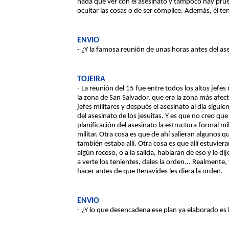
nada que ver con el asesinato y tampoco hay pru
ocultar las cosas o de ser cómplice. Además, él ten
ENVIO
- ¿Y la famosa reunión de unas horas antes del as
TOJEIRA
- La reunión del 15 fue entre todos los altos jefes
la zona de San Salvador, que era la zona más afec
jefes militares y después el asesinato al día sigui
del asesinato de los jesuitas. Y es que no creo qu
planificación del asesinato la estructura formal mil
militar. Otra cosa es que de ahí salieran algunos qu
también estaba allí. Otra cosa es que allí estuvie
algún receso, o a la salida, hablaran de eso y le di
a verte los tenientes, dales la orden... Realmente,
hacer antes de que Benavides les diera la orden.
ENVIO
- ¿Y lo que desencadena ese plan ya elaborado es