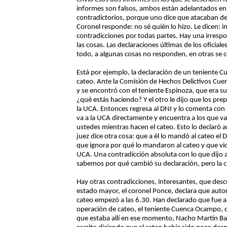
informes son falsos, ambos están adelantados en
contradictorios, porque uno dice que atacaban de
Coronel responde: no sé quién lo hizo. Le dicen: i
contradicciones por todas partes. Hay una irrespo
las cosas. Las declaraciones últimas de los oficia
todo, a algunas cosas no responden, en otras se 
Está por ejemplo, la declaración de un teniente C
cateo. Ante la Comisión de Hechos Delictivos Cuen
y se encontró con el teniente Espinoza, que era 
¿qué estás haciendo? Y el otro le dijo que los prepa
la UCA. Entonces regresa al DNI y lo comenta con su
va a la UCA directamente y encuentra a los que va
ustedes mientras hacen el cateo. Esto lo declaró an
juez dice otra cosa: que a él lo mandó al cateo el 
que ignora por qué lo mandaron al cateo y que vio
UCA. Una contradicción absoluta con lo que dijo an
sabemos por qué cambió su declaración, pero la 
Hay otras contradicciones, interesantes, que desc
estado mayor, el coronel Ponce, declara que autori
cateo empezó a las 6.30. Han declarado que fue a
operación de cateo, el teniente Cuenca Ocampo, 
que estaba allí en ese momento, Nacho Martín B