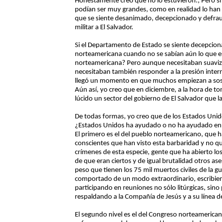
Honestamente creo que no lo estuvieron., Pero sí v
podían ser muy grandes, como en realidad lo han 
que se siente desanimado, decepcionado y defra
militar a El Salvador.
Si el Departamento de Estado se siente decepcion
norteamericana cuando no se sabían aún lo que est
norteamericana? Pero aunque necesitaban suavizar 
necesitaban también responder a la presión interna
llegó un momento en que muchos empiezan a sospe
Aún así, yo creo que en diciembre, a la hora de to
lúcido un sector del gobierno de El Salvador que
De todas formas, yo creo que de los Estados Unid
¿Estados Unidos ha ayudado o no ha ayudado en el
El primero es el del pueblo norteamericano, que 
conscientes que han visto esta barbaridad y no q
crímenes de esta especie, gente que ha abierto los
de que eran ciertos y de igual brutalidad otros as
peso que tienen los 75 mil muertos civiles de la 
comportado de un modo extraordinario, escribiend
participando en reuniones no sólo litúrgicas, sino
respaldando a la Compañía de Jesús y a su línea d
El segundo nivel es el del Congreso norteamerica