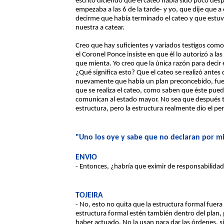
escrito diciendo que el cateo había sido poco des
empezaba a las 6 de la tarde- y yo, que dije que a
decirme que había terminado el cateo y que estuvié
nuestra a catear.
Creo que hay suficientes y variados testigos como
el Coronel Ponce insiste en que él lo autorizó a l
que mienta. Yo creo que la única razón para decir 
¿Qué significa esto? Que el cateo se realizó antes
nuevamente que había un plan preconcebido, fuera
que se realiza el cateo, como saben que éste puede
comunican al estado mayor. No sea que después t
estructura, pero la estructura realmente dio el p
"Uno los oye y sabe que no declaran por m
ENVIO
- Entonces, ¿habría que eximir de responsabilidad 
TOJEIRA
- No, esto no quita que la estructura formal fuera u
estructura formal estén también dentro del plan, 
haber actuado. No la usan para dar las órdenes, s