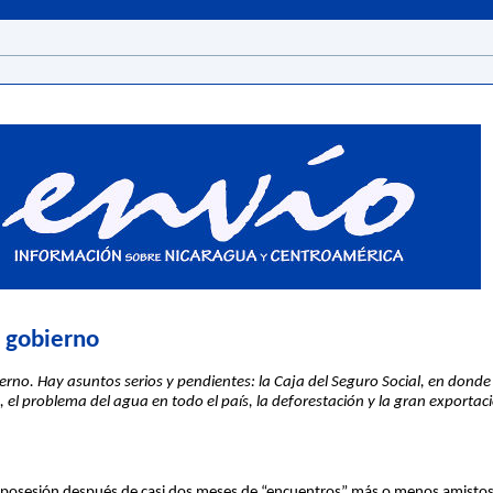
o gobierno
rno. Hay asuntos serios y pendientes: la Caja del Seguro Social, en donde 
 el problema del agua en todo el país, la deforestación y la gran exportac
 posesión después de casi dos meses de “encuentros” más o menos amistoso