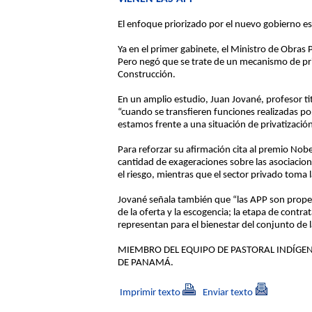
El enfoque priorizado por el nuevo gobierno es
Ya en el primer gabinete, el Ministro de Obras
Pero negó que se trate de un mecanismo de priv
Construcción.
En un amplio estudio, Juan Jované, profesor ti
“cuando se transfieren funciones realizadas por
estamos frente a una situación de privatización
Para reforzar su afirmación cita al premio Nob
cantidad de exageraciones sobre las asociacio
el riesgo, mientras que el sector privado toma 
Jované señala también que “las APP son propen
de la oferta y la escogencia; la etapa de contr
representan para el bienestar del conjunto de 
MIEMBRO DEL EQUIPO DE PASTORAL INDÍGEN
DE PANAMÁ.
Imprimir texto
Enviar texto