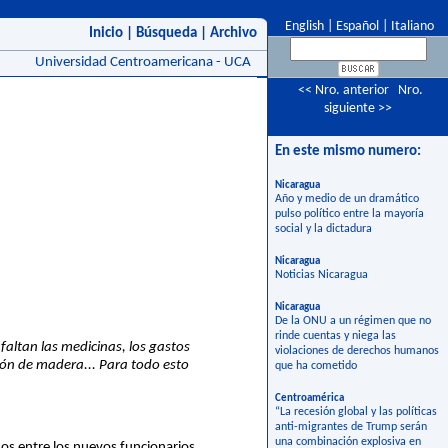
English
|
Español
|
Italiano
Inicio
|
Búsqueda
|
Archivo
Universidad Centroamericana - UCA
<< Nro. anterior
Nro.
siguiente >>
En este mismo numero:
Nicaragua
Año y medio de un dramático
pulso político entre la mayoría
social y la dictadura
Nicaragua
Noticias Nicaragua
Nicaragua
De la ONU a un régimen que no
rinde cuentas y niega las
faltan las medicinas, los gastos
violaciones de derechos humanos
ión de madera... Para todo esto
que ha cometido
Centroamérica
“La recesión global y las políticas
anti-migrantes de Trump serán
una combinación explosiva en
s entre los nuevos funcionarios.