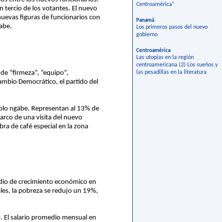
Centroamérica”
n tercio de los votantes. El nuevo
nuevas figuras de funcionarios con
Panamá
abe.
Los primeros pasos del nuevo
gobierno
Centroamérica
Las utopías en la región
centroamericana (2) Los sueños y
de “firmeza”, “equipo”,
las pesadillas en la literatura
ambio Democrático, el partido del
eblo ngäbe. Representan al 13% de
arco de una visita del nuevo
ra de café especial en la zona
medio de crecimiento económico en
ales, la pobreza se redujo un 19%,
. El salario promedio mensual en