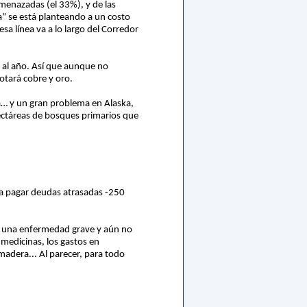
menazadas (el 33%), y de las
a” se está planteando a un costo
sa línea va a lo largo del Corredor
l al año. Así que aunque no
otará cobre y oro.
a… y un gran problema en Alaska,
hectáreas de bosques primarios que
á a pagar deudas atrasadas -250
de una enfermedad grave y aún no
 medicinas, los gastos en
madera... Al parecer, para todo