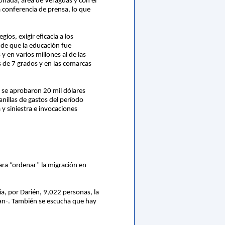
onada, área de Veraguas y con el
 conferencia de prensa, lo que
ios, exigir eficacia a los
r de que la educación fue
 en varios millones al de las
s de 7 grados y en las comarcas
 se aprobaron 20 mil dólares
nillas de gastos del período
y siniestra e invocaciones
ara “ordenar” la migración en
a, por Darién, 9,022 personas, la
man-. También se escucha que hay