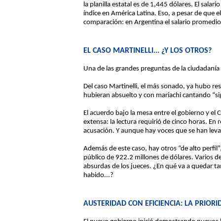
la planilla estatal es de 1,445 dólares. El sal
índice en América Latina. Eso, a pesar de que 
comparación: en Argentina el salario promedio
EL CASO MARTINELLI... ¿Y LOS OTROS?
Una de las grandes preguntas de la ciudadanía
Del caso Martinelli, el más sonado, ya hubo re
hubieran absuelto y con mariachi cantando “si
El acuerdo bajo la mesa entre el gobierno y el 
extensa: la lectura requirió de cinco horas. E
acusación. Y aunque hay voces que se han leva
Además de este caso, hay otros “de alto perfil
público de 922.2 millones de dólares. Varios d
absurdas de los jueces. ¿En qué va a quedar ta
habido...?
AUSTERIDAD CON EFICIENCIA: LA PRIORI