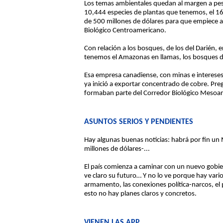
Los temas ambientales quedan al margen a pesa
10,444 especies de plantas que tenemos, el 16%
de 500 millones de dólares para que empiece a f
Biológico Centroamericano.
Con relación a los bosques, de los del Darién, 
tenemos el Amazonas en llamas, los bosques d
Esa empresa canadiense, con minas e intereses
ya inició a exportar concentrado de cobre. Pr
formaban parte del Corredor Biológico Mesoame
ASUNTOS SERIOS Y PENDIENTES
Hay algunas buenas noticias: habrá por fin un 
millones de dólares-...
El país comienza a caminar con un nuevo gobie
ve claro su futuro… Y no lo ve porque hay vario
armamento, las conexiones política-narcos, el 
esto no hay planes claros y concretos.
VIENEN LAS APP