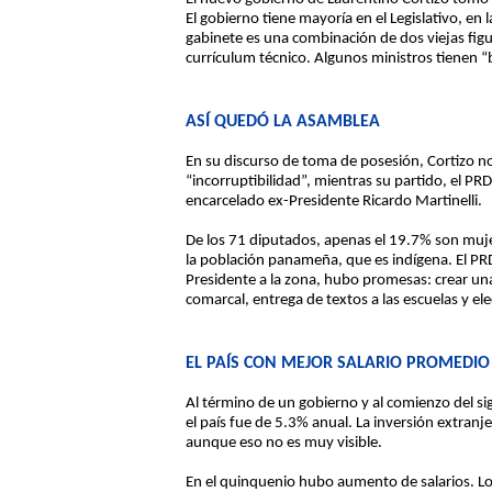
El gobierno tiene mayoría en el Legislativo, en
gabinete es una combinación de dos viejas figu
currículum técnico. Algunos ministros tienen 
ASÍ QUEDÓ LA ASAMBLEA
En su discurso de toma de posesión, Cortizo n
“incorruptibilidad”, mientras su partido, el P
encarcelado ex-Presidente Ricardo Martinelli.
De los 71 diputados, apenas el 19.7% son muje
la población panameña, que es indígena. El PRD
Presidente a la zona, hubo promesas: crear un
comarcal, entrega de textos a las escuelas y elec
EL PAÍS CON MEJOR SALARIO PROMEDIO
Al término de un gobierno y al comienzo del si
el país fue de 5.3% anual. La inversión extranj
aunque eso no es muy visible.
En el quinquenio hubo aumento de salarios. Lo