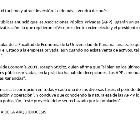
 el turismo y atraer inversión. Lo demás... vendrá después.
 Públicas anunció que las Asociaciones Público-Privadas (APP) jugarán un pa
atización, lo que repitieron el Vicepresidente recién electo y el president
tular de la Facultad de Economía de la Universidad de Panamá, analiza lo q
 el Estado a la empresa privada, aun cuando no exista venta de activos, tal 
”.
el de Economía 2001, Joseph Stiglitz, quien afirma que “si bien en los últi
nes público-privadas, en la práctica ha habido decepciones. Las APP a menu
las ganancias”.
sas a la corrupción en todas y cada una de sus diversas fases: el período 
atación y operación”. Y concluye que conociendo la naturaleza de las APP y l
la población, “este proyecto debe ser rechazado por la población”.
A DE LA ARQUIDIÓCESIS