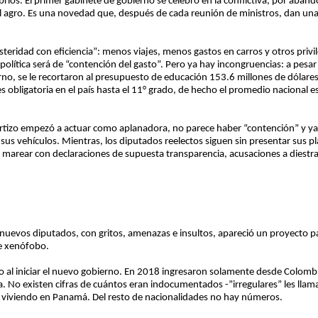
íos. El primer gabinete de gobierno se celebró en la conflictiva, por aband
el agro. Es una novedad que, después de cada reunión de ministros, dan una
steridad con eficiencia”: menos viajes, menos gastos en carros y otros privileg
 política será de “contención del gasto”. Pero ya hay incongruencias: a pesa
no, se le recortaron al presupuesto de educación 153.6 millones de dólares y
s obligatoria en el país hasta el 11° grado, de hecho el promedio nacional e
ortizo empezó a actuar como aplanadora, no parece haber “contención” y ya
us vehículos. Mientras, los diputados reelectos siguen sin presentar sus pla
n marear con declaraciones de supuesta transparencia, acusaciones a diestra 
 nuevos diputados, con gritos, amenazas e insultos, apareció un proyecto p
e xenófobo.
do al iniciar el nuevo gobierno. En 2018 ingresaron solamente desde Colombi
a. No existen cifras de cuántos eran indocumentados -”irregulares” les lla
 viviendo en Panamá. Del resto de nacionalidades no hay números.