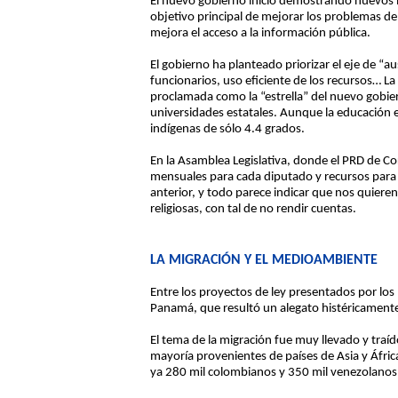
El nuevo gobierno inició demostrando nuevos br
objetivo principal de mejorar los problemas d
mejora el acceso a la información pública.
El gobierno ha planteado priorizar el eje de “au
funcionarios, uso eficiente de los recursos… La
proclamada como la “estrella” del nuevo gobier
universidades estatales. Aunque la educación e
indígenas de sólo 4.4 grados.
En la Asamblea Legislativa, donde el PRD de C
mensuales para cada diputado y recursos para s
anterior, y todo parece indicar que nos quiere
religiosas, con tal de no rendir cuentas.
LA MIGRACIÓN Y EL MEDIOAMBIENTE
Entre los proyectos de ley presentados por los
Panamá, que resultó un alegato histéricament
El tema de la migración fue muy llevado y traí
mayoría provenientes de países de Asia y Áfric
ya 280 mil colombianos y 350 mil venezolanos