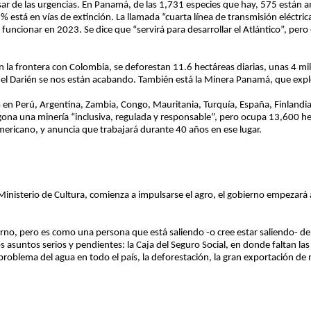
r de las urgencias. En Panamá, de las 1,731 especies que hay, 575 están a
 está en vías de extinción. La llamada “cuarta línea de transmisión eléctric
uncionar en 2023. Se dice que “servirá para desarrollar el Atlántico”, pero e
en la frontera con Colombia, se deforestan 11.6 hectáreas diarias, unas 4 mi
el Darién se nos están acabando. También está la Minera Panamá, que expl
 en Perú, Argentina, Zambia, Congo, Mauritania, Turquía, España, Finlandi
egona una minería “inclusiva, regulada y responsable”, pero ocupa 13,600 
ricano, y anuncia que trabajará durante 40 años en ese lugar.
Ministerio de Cultura, comienza a impulsarse el agro, el gobierno empezar
rno, pero es como una persona que está saliendo -o cree estar saliendo- 
s asuntos serios y pendientes: la Caja del Seguro Social, en donde faltan las
problema del agua en todo el país, la deforestación, la gran exportación de 