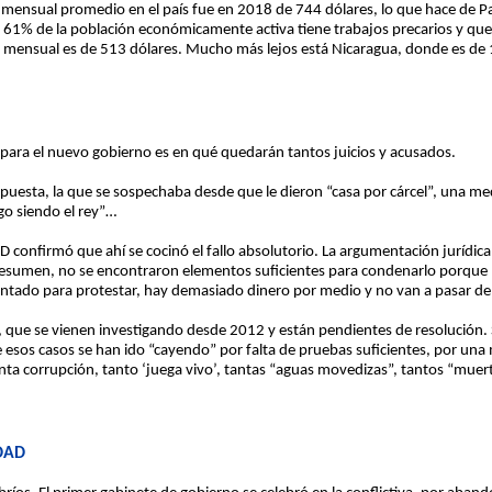
ario mensual promedio en el país fue en 2018 de 744 dólares, lo que hace de 
el 61% de la población económicamente activa tiene trabajos precarios y qu
 mensual es de 513 dólares. Mucho más lejos está Nicaragua, donde es de 
 para el nuevo gobierno es en qué quedarán tantos juicios y acusados.
spuesta, la que se sospechaba desde que le dieron “casa por cárcel”, una med
go siendo el rey”…
CD confirmó que ahí se cocinó el fallo absolutorio. La argumentación jurídica
n resumen, no se encontraron elementos suficientes para condenarlo porque h
ntado para protestar, hay demasiado dinero por medio y no van a pasar de 
”, que se vienen investigando desde 2012 y están pendientes de resolución
e esos casos se han ido “cayendo” por falta de pruebas suficientes, por una 
nta corrupción, tanto ‘juega vivo’, tantas “aguas movedizas”, tantos “mue
DAD