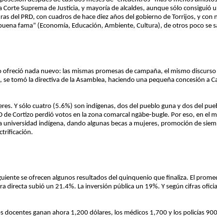
 la Corte Suprema de Justicia, y mayoría de alcaldes, aunque sólo consiguió u
ras del PRD, con cuadros de hace diez años del gobierno de Torrijos, y con 
“buena fama” (Economía, Educación, Ambiente, Cultura), de otros poco se s
o ofreció nada nuevo: las mismas promesas de campaña, el mismo discurso 
RD, se tomó la directiva de la Asamblea, haciendo una pequeña concesión a C
res. Y sólo cuatro (5.6%) son indígenas, dos del pueblo guna y dos del pu
 de Cortizo perdió votos en la zona comarcal ngäbe-bugle. Por eso, en el m
a universidad indígena, dando algunas becas a mujeres, promoción de siemb
trificación.
guiente se ofrecen algunos resultados del quinquenio que finaliza. El pro
era directa subió un 21.4%. La inversión pública un 19%. Y según cifras ofici
s docentes ganan ahora 1,200 dólares, los médicos 1,700 y los policías 900