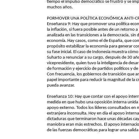
tiempo el impulso democrático se frustró y se i
muchos años.
PORMOVER UNA POLÍTICA ECONÓMICA ANTI-CR
Enseñanza 9: Hay que promover una política económi
la inflación, si fuera posible antes de un retorno
analizada en las transiciones a la democracia, sin d
economía. Hay casos, como el de España, que con
propósito estabilizar la economía para generar con
su fase inicial. El caso de Indonesia muestra cómo l
Suharto a renunciar a su cargo, después de 30 año
vicepresidente, quien tuvo la inteligencia de desarr
de formación y ejercicio de partidos políticos y de
Con frecuencia, los gobiernos de transición que 
papel importante para reducir la magnitud de la cri
pueda avanzar.
Enseñanza 10: Hay que contar con el apoyo internac
medida en que hubo una oposición interna unida qu
apoyo externo. Todos los líderes consultados en n
extranjera inconsulta. Hoy en día el apoyo interna
dictaduras que terminaron hace unas décadas caye
maniobra eran más estrechos. El apoyo internacio
de las fuerzas democráticas para lograr una salida