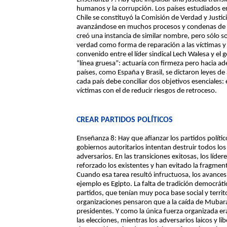
humanos y la corrupción. Los países estudiados e
Chile se constituyó la Comisión de Verdad y Justicia
avanzándose en muchos procesos y condenas de v
creó una instancia de similar nombre, pero sólo s
verdad como forma de reparación a las víctimas y n
convenido entre el líder sindical Lech Walesa y el g
“línea gruesa”: actuaría con firmeza pero hacia ade
países, como España y Brasil, se dictaron leyes de
cada país debe conciliar dos objetivos esenciales: el 
víctimas con el de reducir riesgos de retroceso.
CREAR PARTIDOS POLÍTICOS
Enseñanza 8: Hay que afianzar los partidos polític
gobiernos autoritarios intentan destruir todos los 
adversarios. En las transiciones exitosas, los líde
reforzado los existentes y han evitado la fragmen
Cuando esa tarea resultó infructuosa, los avance
ejemplo es Egipto. La falta de tradición democrát
partidos, que tenían muy poca base social y territo
organizaciones pensaron que a la caída de Mubara
presidentes. Y como la única fuerza organizada e
las elecciones, mientras los adversarios laicos y 