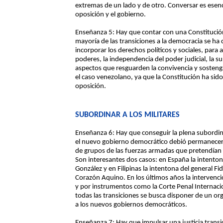
extremas de un lado y de otro. Conversar es esenci
oposición y el gobierno.
Enseñanza 5: Hay que contar con una Constitución
mayoría de las transiciones a la democracia se ha
incorporar los derechos políticos y sociales, para as
poderes, la independencia del poder judicial, la s
aspectos que resguarden la convivencia y sostenga
el caso venezolano, ya que la Constitución ha sid
oposición.
SUBORDINAR A LOS MILITARES
Enseñanza 6: Hay que conseguir la plena subordinac
el nuevo gobierno democrático debió permanecer e
de grupos de las fuerzas armadas que pretendían vo
Son interesantes dos casos: en España la intentona
González y en Filipinas la intentona del general F
Corazón Aquino. En los últimos años la intervenci
y por instrumentos como la Corte Penal Internaci
todas las transiciones se busca disponer de un o
a los nuevos gobiernos democráticos.
Enseñanza 7: Hay que impulsar una justicia transic