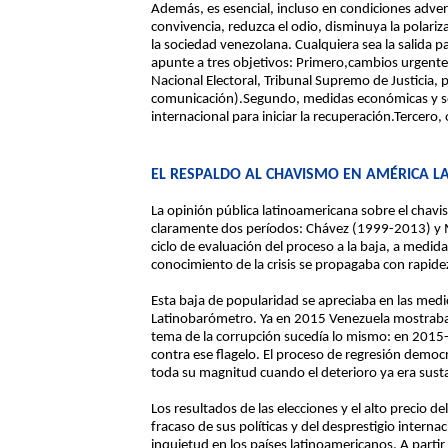
Además, es esencial, incluso en condiciones advers
convivencia, reduzca el odio, disminuya la polari
la sociedad venezolana. Cualquiera sea la salida pa
apunte a tres objetivos: Primero,cambios urgentes
Nacional Electoral, Tribunal Supremo de Justicia, 
comunicación).Segundo, medidas económicas y so
internacional para iniciar la recuperación.Tercero, 
EL RESPALDO AL CHAVISMO EN AMÉRICA L
La opinión pública latinoamericana sobre el chavi
claramente dos períodos: Chávez (1999-2013) y
ciclo de evaluación del proceso a la baja, a medid
conocimiento de la crisis se propagaba con rapide
Esta baja de popularidad se apreciaba en las medi
Latinobarómetro. Ya en 2015 Venezuela mostraba 
tema de la corrupción sucedía lo mismo: en 2015-2
contra ese flagelo. El proceso de regresión democ
toda su magnitud cuando el deterioro ya era susta
Los resultados de las elecciones y el alto precio d
fracaso de sus políticas y del desprestigio internac
inquietud en los países latinoamericanos. A parti