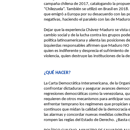
campaña chilena de 2017, catalogando la propues
“Chilezuela”. También se utilizó en Brasil en 201
que emigró a Europa por su desacuerdo con las polí
negativas, haciendo el paralelo con las de Maduro
Dejar que la experiencia Chávez-Maduro se vista c
cambio social y de la lucha contra los grupos po
política latinoamericana y alienta las posiciones 
izquierdas responsables afirmen que Maduro NO 
quien es indiferente y desprecia el sufrimiento d
violencia, quien destruye las instituciones de la d
¿QUÉ HACER?
La Carta Democrática Interamericana, de la Orga
confrontar dictaduras y asegurar avances democrá
regresiones democráticas como la venezolana, que
requieren de otros mecanismos para anticipar sus
enfrentar temprano los regímenes que propician un
continuos que midan la calidad de la democracia e
las alarmas y concordar nuevas medidas colectiva
rompen las reglas del Estado de Derecho. ¿Basta 