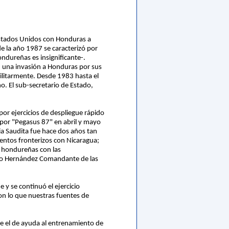
 Estados Unidos con Honduras a
e la año 1987 se caracterizó por
ondureñas es insignificante-.
on una invasión a Honduras por sus
ilitarmente. Desde 1983 hasta el
o. El sub-secretario de Estado,
or ejercicios de despliegue rápido
 por "Pegasus 87" en abril y mayo
ia Saudita fue hace dos años tan
mentos fronterizos con Nicaragua;
s hondureñas con las
ado Hernández Comandante de las
y se continuó el ejercicio
ron lo que nuestras fuentes de
ue el de ayuda al entrenamiento de