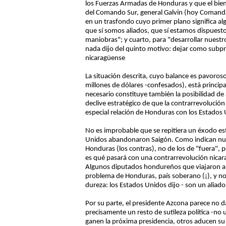
los Fuerzas Armadas de Honduras y que el bien
del Comando Sur, general Galvin (hoy Comandan
en un trasfondo cuyo primer plano significa a
que sí somos aliados, que sí estamos dispuest
maniobras"; y cuarto, para "desarrollar nuest
nada dijo del quinto motivo: dejar como subp
nicaragüense
La situación descrita, cuyo balance es pavor
millones de dólares -confesados), está princip
necesario constituye también la posibilidad de a
declive estratégico de que la contrarrevolució
especial relación de Honduras con los Estados
No es improbable que se repitiera un éxodo e
Unidos abandonaron Saigón. Como indican nuest
Honduras (los contras), no de los de "fuera", p
es qué pasará con una contrarrevolución nicara
Algunos diputados hondureños que viajaron a l
problema de Honduras, país soberano (¡), y no
dureza: los Estados Unidos dijo - son un aliado
Por su parte, el presidente Azcona parece no da
precisamente un resto de sutileza política -no
ganen la próxima presidencia, otros aducen su