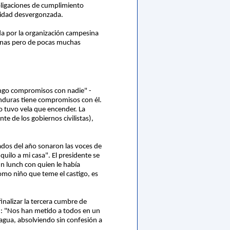
obligaciones de cumplimiento
ividad desvergonzada.
da por la organización campesina
ignas pero de pocas muchas
tengo compromisos con nadie" -
onduras tiene compromisos con él.
no tuvo vela que encender. La
te de los gobiernos civilistas),
dos del año sonaron las voces de
uilo a mi casa". El presidente se
n lunch con quien le había
como niño que teme el castigo, es
inalizar la tercera cumbre de
II: "Nos han metido a todos en un
agua, absolviendo sin confesión a