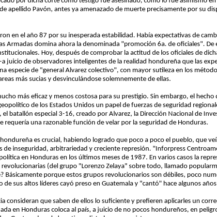
cado por dicha corte como testigo fue asesinado, como lo fue asimismo en 
) de apellido Pavón, antes ya amenazado de muerte precisamente por su dispo
on en el año 87 por su inesperada estabilidad. Había expectativas de camb
zas Armadas domina ahora la denominada "promoción 6a. de oficiales". De el
titucionales. Hoy, después de comprobar la actitud de los oficiales de di
juicio de observadores inteligentes de la realidad hondureña que las expect
 especie de "general Alvarez colectivo", con mayor sutileza en los métod
 tareas más sucias y desvinculándose solemnemente de ellas.
ucho más eficaz y menos costosa para su prestigio. Sin embargo, el hecho 
geopolítico de los Estados Unidos un papel de fuerzas de seguridad region
, el batallón especial 3-16, creado por Alvarez, la Dirección Nacional de Inve
e requería una razonable función de velar por la seguridad de Honduras.
 hondureña es crucial, habiendo logrado que poco a poco el pueblo, que veía 
s de inseguridad, arbitrariedad y creciente represión. "Inforpress Centro
 política en Honduras en los últimos meses de 1987. En varios casos la rep
 revolucionarias (del grupo "Lorenzo Zelaya" sobre todo, llamado popularme
e? Básicamente porque estos grupos revolucionarios son débiles, poco num
o de sus altos líderes cayó preso en Guatemala y "cantó" hace algunos años
ia consideran que saben de ellos lo suficiente y prefieren aplicarles un corr
armada en Honduras coloca al país, a juicio de no pocos hondureños, en peli