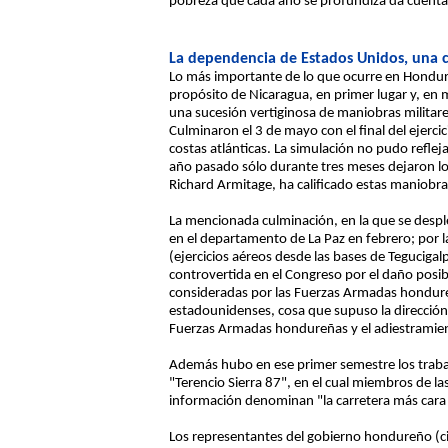
pobreza que cada año se profundiza da cuenta
La dependencia de Estados Unidos, una 
Lo más importante de lo que ocurre en Hondura
propósito de Nicaragua, en primer lugar y, en 
una sucesión vertiginosa de maniobras militare
Culminaron el 3 de mayo con el final del ejerci
costas atlánticas. La simulación no pudo refl
año pasado sólo durante tres meses dejaron los
Richard Armitage, ha calificado estas maniobra
La mencionada culminación, en la que se despl
en el departamento de La Paz en febrero; por l
(ejercicios aéreos desde las bases de Teguciga
controvertida en el Congreso por el daño posib
consideradas por las Fuerzas Armadas hondure
estadounidenses, cosa que supuso la direcció
Fuerzas Armadas hondureñas y el adiestramient
Además hubo en ese primer semestre los trabajo
"Terencio Sierra 87", en el cual miembros de l
información denominan "la carretera más cara
Los representantes del gobierno hondureño (ci