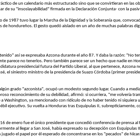
ráctico de un calendario más estructurado sino que se convirtieran en las 
ar de su "insoslayabilidad" firmada en la Declaración Conjunta- con la pas
zo de 1987 tuvo lugar la Marcha de la Dignidad y la Soberanía que, convoca
res de hondureños. El gesto quedó aislado en un año de muchas palabras d
a tenido" así se expresaba Azcona durante el año 87. Y daba la razón: "No 
vamente parece no tenerlos. Pero también parece ser un hecho que nadie en H
ndidatura presidencial futura del Partido Liberal, al que pertenece, Azcona 
é, el siniestro ministro de la presidencia de Suazo Córdoba (primer presiden
algún grado "azconista", ocupó un modesto segundo lugar. Cuando a media
so reconocimiento de su debilidad, afirmó: si ocurriera, "me volvería tranq
e a Washington, ya mencionado con ridículo de no haber tenido ni siquiera u
débil ejecutivo. Su vuelta a Honduras tras Esquipulas II, subrepticiamente, 
16 de enero fue el único presidente que concedió conferencia de prensa al f
riormente al llegar a San José, había expresado su decepción con Esquipulas 
 jugado el papel por él esperado de concentrarse en los "pecados" de Nicar