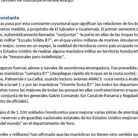
 también de mucha parte de ese letargo.
constante
s pasa por esta constante coyuntural que significan las relaciones de los
menor medida, a propósito de El Salvador y Guatemala. El primer semestre d
s, eufemísticamente llamadas "conjuntas" -la parte en ellas de las tropas h
cio militar "Escudo Sólido 87", en el que varios millares de marines simular
ejar mejor, como en un espejo, la realidad de Honduras como país ocupado m
 Estados Unidos de realizar alguna maniobra militar en territorio hondureñ
s de "temporales pero indefinidas".
egaron fuerzas aéreas y navales de asombrosa envergadura, fue precedida p
as maniobras "Lempira 87" (despliegue rápido de tropas en la costa norte);
lpa, Palmerola y La Ceiba, usando incluso aviones AWACS -cuya venta a Arab
le a Israel-); y por las maniobras "Vicente Tosta 87" (en todos los departa
ñas como las mejores de todas las porque en ellas confraternizaron tropa
n conjunta de los generales Galvin Comando Sur Canal de Panamá y Regal
o de oficiales).
s d de 1.100 soldados hondureños para mejorar varias pistas de aterrizaje 
as reservas y de guardias nacionales estatales de los Estados Unidos mejora
 del mundo" en el departamento de Yoro.
viles y militares) han afirmado que las maniobras no tienen otro sentido q