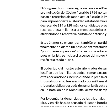
El Congreso hondureño sigue sin revocar el Dec
promulgación del Código Penal de 1986 no tend
basan a represión alegando actuar "según la ley
para imponer cierta austeridad estatal dismin
decrecer de 134 a 128 más los candidatos presi
recortado 153 millones a la propuesta del presi
atreviéndose a recortar la partida de defensa 
Estos últimos se encuentran también en partid
finalmente no dieron un paso de enfrentamient
"por órdenes superiores" sólo se podía votar sí 
pues en la lista se incluía el ascenso del ma
recién regresado al país.
El poder judicial mostró este año grados de su
justificó que los militares podían tomar excep
estas declaraciones incluso cuando la prensa
tribunal supremo fue asesinado por militares d
tribunales civiles; después de ganar la disputa 
en un batallón de la Mosquitia; al mismo tiempo
Por lo demás las denuncias que los tribunales
Rica, y en ella ha sido acusado el Estado ho