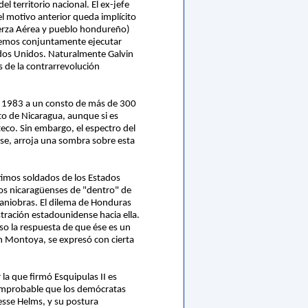
territorio nacional. El ex-jefe
l motivo anterior queda implícito
uerza Aérea y pueblo hondureño)
odemos conjuntamente ejecutar
ados Unidos. Naturalmente Galvin
 de la contrarrevolución
e 1983 a un consto de más de 300
to de Nicaragua, aunque si es
teco. Sin embargo, el espectro del
nse, arroja una sombra sobre esta
imos soldados de los Estados
los nicaragüenses de "dentro" de
 maniobras. El dilema de Honduras
tración estadounidense hacia ella.
o la respuesta de que ése es un
n Montoya, se expresó con cierta
la que firmó Esquipulas II es
e improbable que los demócratas
esse Helms, y su postura