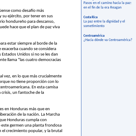
Pasos en el camino hacia la paz:
en el fin de la era Reagan
agüense como desafío más
 su ejército, por tener en sus
Costa Rica
torio hondureño para descanso,
La paz entre la dignidad y el
sometimiento
uede hace que el plan de paz viva
Centroamérica
¿Hacia dónde va Centroamérica?
ra estar siempre al borde de la
 se exacerba cuando se considera
 Estados Unidos si no se les dan
nte llama "las cuatro democracias
al vez, en lo que más crucialmente
orque no tiene proporción con lo
 centroamericana. En esta camisa
crisis, un fantoche de la
e es en Honduras más que en
liberación de la nación. La Marcha
ra que Honduras cumpla con
de este germen una planta frondosa
 el crecimiento popular, y la brutal