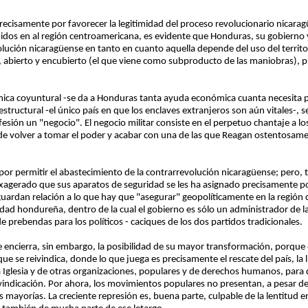
recisamente por favorecer la legitimidad del proceso revolucionario nicar
nidos en al región centroamericana, es evidente que Honduras, su gobierno y
evolución nicaragüense en tanto en cuanto aquella depende del uso del terri
l, abierto y encubierto (el que viene como subproducto de las maniobras), p
ca coyuntural -se da a Honduras tanta ayuda económica cuanta necesita pa
 estructural -el único país en que los enclaves extranjeros son aún vitales-,
ión un "negocio". El negocio militar consiste en el perpetuo chantaje a los
e volver a tomar el poder y acabar con una de las que Reagan ostentosame
or permitir el abastecimiento de la contrarrevolución nicaragüense; pero, t
 exagerado que sus aparatos de seguridad se les ha asignado precisamente p
ardan relación a lo que hay que "asegurar" geopolíticamente en la región
lidad hondureña, dentro de la cual el gobierno es sólo un administrador de la 
e prebendas para los políticos - caciques de los dos partidos tradicionales.
e encierra, sin embargo, la posibilidad de su mayor transformación, porqu
e se reivindica, donde lo que juega es precisamente el rescate del país, la 
la Iglesia y de otras organizaciones, populares y de derechos humanos, pa
eivindicación. Por ahora, los movimientos populares no presentan, a pesar 
as mayorías. La creciente represión es, buena parte, culpable de la lentitud en