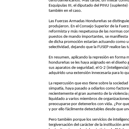
centroamericanos. Más tarde, un militar convo
Esquipulas III, el diputado del PINU (suplente
también en el caso.
Las Fuerzas Armadas Hondureñas se distinguier
produjeron. En el Consejo Superior de la Fuer
reformista y más respetuosa de las normas cons
puestos de mando importantes, se manifiesta -a 
de dicha promoción estarían actuando como una
selectividad, dejando que la FUSEP realice las
En resumen, aplicando la represión en forma m
hondureñas se les haya asignado en el diseño 
sus aparatos de seguridad, el G-2 (inteligencia)
adquirido una extensión innecesaria para lo qu
La repercusión que eso tiene sobre la sociedad
simpatía, haya pasado a odiarlos como factore
recientemente el gran aumento de la violencia
liquidado a varios miembros de organizaciones
preocuparse por detenerlos con vida. ¿Por qu
y por ello fácilmente detectables desde que un
Pero también porque los servicios de inteligenc
tergiversación del carácter de la institución 