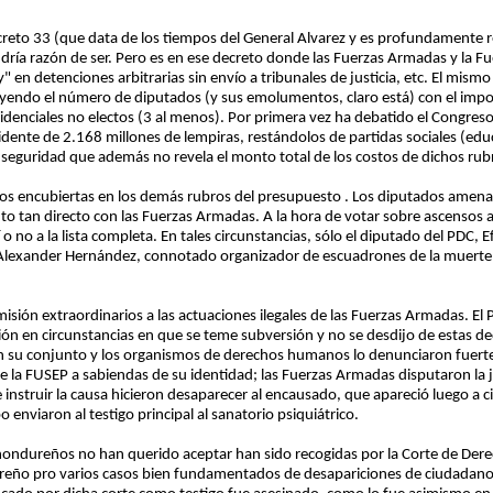
reto 33 (que data de los tiempos del General Alvarez y es profundamente re
ría razón de ser. Pero es en ese decreto donde las Fuerzas Armadas y la F
" en detenciones arbitrarias sin envío a tribunales de justicia, etc. El mis
uyendo el número de diputados (y sus emolumentos, claro está) con el imp
denciales no electos (3 al menos). Por primera vez ha debatido el Congreso
dente de 2.168 millones de lempiras, restándolos de partidas sociales (educ
y seguridad que además no revela el monto total de los costos de dichos rub
os encubiertas en los demás rubros del presupuesto . Los diputados amena
o tan directo con las Fuerzas Armadas. A la hora de votar sobre ascensos 
o no a la lista completa. En tales circunstancias, sólo el diputado del PDC, Ef
yor Alexander Hernández, connotado organizador de escuadrones de la muert
misión extraordinarios a las actuaciones ilegales de las Fuerzas Armadas. El
ción en circunstancias en que se teme subversión y no se desdijo de estas d
 en su conjunto y los organismos de derechos humanos lo denunciaron fuer
e la FUSEP a sabiendas de su identidad; las Fuerzas Armadas disputaron la ju
e instruir la causa hicieron desaparecer al encausado, que apareció luego a c
 enviaron al testigo principal al sanatorio psiquiátrico.
 hondureños no han querido aceptar han sido recogidas por la Corte de De
ndureño pro varios casos bien fundamentados de desapariciones de ciudada