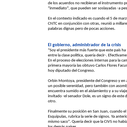
de los acuerdos no recibieran el instrumento p
"inmediato", que pueden ser soslayadas -a pes
En el contexto indicado es cuando el 5 de mar
CNTC en conjunción con otras, reunió a milla
palabras dignas pero de pocas acciones.
El gobierno, administrador de la crisis
"Soy el presidente más fuerte que este país h
entre la clase política, quería decir-. Efecti
En el proceso de elecciones internas para la ca
primera mayoría las obtuvo Carlos Flores Facuss
hoy diputado del Congreso.
Orbin Montoya, presidente del Congreso y en 
un posible serenidad, pero también con asombro
encuentra sumido en el aislamiento y a su viaj
invitado -el senador Dole, es un signo de este 
otro.
Finalmente su posición en San Juan, cuando el 
Esquipulas, rubrica la serie de signos. Ya ante
mismo saco". Quería decir que la CIVS no había
los demás países.