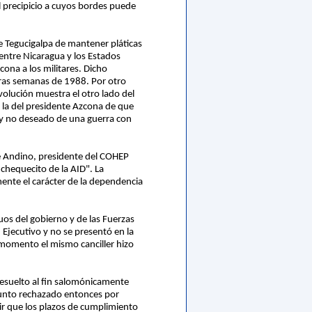
 precipicio a cuyos bordes puede
de Tegucigalpa de mantener pláticas
 entre Nicaragua y los Estados
ona a los militares. Dicho
eras semanas de 1988. Por otro
olución muestra el otro lado del
 la del presidente Azcona de que
 y no deseado de una guerra con
e Andino, presidente del COHEP
chequecito de la AID". La
ente el carácter de la dependencia
uos del gobierno y de las Fuerzas
n Ejecutivo y no se presentó en la
 momento el mismo canciller hizo
 resuelto al fin salomónicamente
, punto rechazado entonces por
r que los plazos de cumplimiento