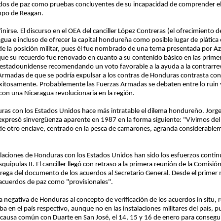
rdos de paz como pruebas concluyentes de su incapacidad de comprender el
empo de Reagan.
inirse. El discurso en el OEA del canciller López Contreras (el ofrecimiento 
agua e incluso de ofrecer la capital hondureña como posible lugar de plática
 la posición militar, pues él fue nombrado de una terna presentada por Azc
que su recuerdo fue renovado en cuanto a su contenido básico en las prim
o estadounidense recomendando un voto favorable a la ayuda a la contrarrev
 Armadas de que se podría expulsar a los contras de Honduras contrasta con
o exitosamente. Probablemente las Fuerzas Armadas se debaten entre lo ruin
con una Nicaragua revolucionaria en la región.
uras con los Estados Unidos hace más intratable el dilema hondureño. Jorg
xpresó sinvergüenza aparente en 1987 en la forma siguiente: "Vivimos del 
 de otro enclave, centrado en la pesca de camarones, agranda considerablem
relaciones de Honduras con los Estados Unidos han sido los esfuerzos contin
uipulas II. El canciller llegó con retraso a la primera reunión de la Comisió
rega del documento de los acuerdos al Secretario General. Desde el primer
acuerdos de paz como "provisionales".
a negativa de Honduras al concepto de verificación de los acuerdos in situ,
aba en el país respectivo, aunque no en las instalaciones militares del país
ausa común con Duarte en San José, el 14, 15 y 16 de enero para consegui