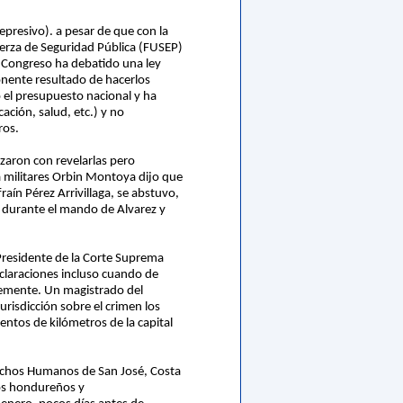
presivo). a pesar de que con la
uerza de Seguridad Pública (FUSEP)
mo Congreso ha debatido una ley
onente resultado de hacerlos
 el presupuesto nacional y ha
ación, salud, etc.) y no
ros.
zaron con revelarlas pero
a militares Orbin Montoya dijo que
raín Pérez Arrivillaga, se abstuvo,
e durante el mando de Alvarez y
 Presidente de la Corte Suprema
eclaraciones incluso cuando de
temente. Un magistrado del
risdicción sobre el crimen los
ientos de kilómetros de la capital
rechos Humanos de San José, Costa
nos hondureños y