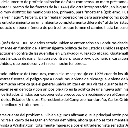
 del aumento de profesionalización de éstas compensa un mero préstamo del 
te Supremo de las fuerzas de la OTAN) dio otra interpretación, en la que e
lgo muy distinto; las maniobras son, primero, para "mostrar a (gobierno, F
o a venir aquí"; tercero, para "realizar operaciones para aprender cómo p
ro entretenimiento en un ambiente completamente diferente" al de los Est
roducto un buen número de pertrechos que tomen el camino hacia las bases
oso (más de 50.000 soldados estadounidense entrenados en Honduras desd
almente en función de la intransigente política de los Estados Unidos respec
ctuar en contra de las guerrillas en El Salvador y, llegado el caso, Guatemal
n será incapaz de ganar la guerra contra el proceso revolucionario nicaragüe
 Unidos, que puede convertirse en noche tenebrosa.
stadounidense de Honduras, como el que se produjo en 1975 cuando los últ
ras fuentes, el peligro que a Honduras le viene de Nicaragua le viene de 
or mucha retórica que el general Galvin utilizara en sus visitas durante las
güense en derrota y con un posible giro en la política de una nueva adminis
os Estados Unidos par exponer esta preocupación recibiendo en el Congres
 de los Estados Unidos. El presidente del Congreso hondureño, Carlos Orbi
 "mediocre y traicionero".
rse cuenta del problema. Si bien algunos afirman que la principal razón por 
 uncirse al carro de Reagan en forma definitiva, ahora que no es totalment
 visita a Washington, totalmente manejada por el ultraderechista senador J