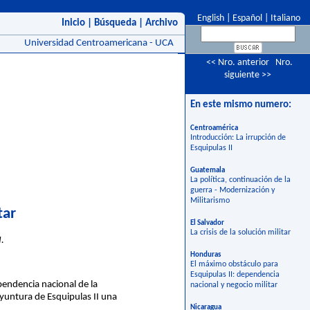
English
|
Español
|
Italiano
Inicio
|
Búsqueda
|
Archivo
Universidad Centroamericana - UCA
<< Nro. anterior
Nro.
siguiente >>
En este mismo numero:
Centroamérica
Introducción: La irrupción de
Esquipulas II
Guatemala
La política, continuación de la
guerra - Modernización y
Militarismo
tar
El Salvador
La crisis de la solución militar
.
Honduras
El máximo obstáculo para
Esquipulas II: dependencia
pendencia nacional de la
nacional y negocio militar
oyuntura de Esquipulas II una
Nicaragua