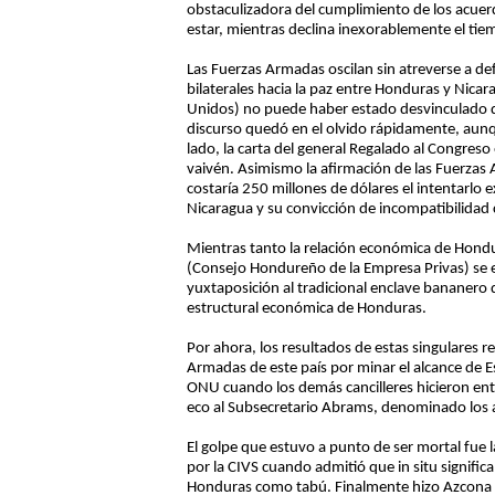
obstaculizadora del cumplimiento de los acue
estar, mientras declina inexorablemente el ti
Las Fuerzas Armadas oscilan sin atreverse a def
bilaterales hacia la paz entre Honduras y Nicar
Unidos) no puede haber estado desvinculado de
discurso quedó en el olvido rápidamente, aun
lado, la carta del general Regalado al Congres
vaivén. Asimismo la afirmación de las Fuerzas
costaría 250 millones de dólares el intentarl
Nicaragua y su convicción de incompatibilidad 
Mientras tanto la relación económica de Hond
(Consejo Hondureño de la Empresa Privas) se e
yuxtaposición al tradicional enclave bananero
estructural económica de Honduras.
Por ahora, los resultados de estas singulares 
Armadas de este país por minar el alcance de Esq
ONU cuando los demás cancilleres hicieron ent
eco al Subsecretario Abrams, denominado los 
El golpe que estuvo a punto de ser mortal fue l
por la CIVS cuando admitió que in situ signific
Honduras como tabú. Finalmente hizo Azcona c