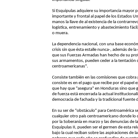
Si Esquipulas adquiere su importancia mayor p
importante y frontal al papel de los Estados U
manos la llave de al existencia de la contrarr
logística, entrenamiento y abastecimiento fáci
o muera.
La dependencia nacional, con una base económi
crisis sin que ésta estalle nunca-, además de la
que sus Fuerzas Armadas han hecho de su profes
sus armamentos, pueden ceder a la tentación d
centroamericanas".
Consiste también en las comisiones que cobra p
consiste es en el pago que recibe por el papel
que hay que "asegura" en Honduras sino que gu
de fuerza está encerrada la actual instituciona
democracia de fachada y la tradicional fuente d
En su ser de "obstáculo" para Centroamérica s
cualquier otro país centroamericano donde lo qu
por la Soberanía en marzo y las denuncias de 
Esquipulas II, pueden ser el germen de esta r
bajo la cual reciban sobre las aspiraciones de l