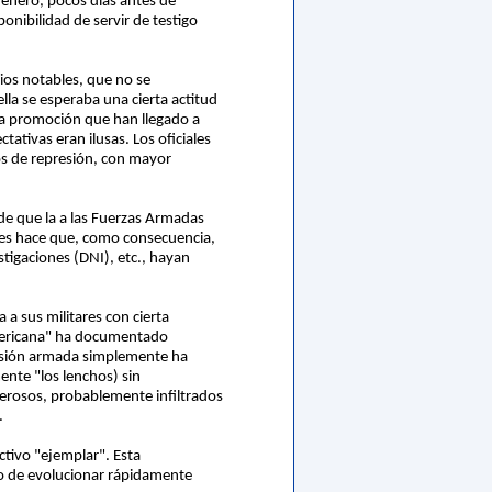
enero, pocos días antes de
nibilidad de servir de testigo
ios notables, que no se
la se esperaba una cierta actitud
cha promoción que han llegado a
ativas eran ilusas. Los oficiales
os de represión, con mayor
de que la a las Fuerzas Armadas
ales hace que, como consecuencia,
stigaciones (DNI), etc., hayan
a sus militares con cierta
americana" ha documentado
resión armada simplemente ha
nte "los lenchos) sin
erosos, probablemente infiltrados
.
ectivo "ejemplar". Esta
gro de evolucionar rápidamente