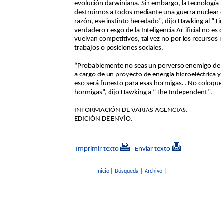
evolución darwiniana. Sin embargo, la tecnología
destruirnos a todos mediante una guerra nuclear o 
razón, ese instinto heredado”, dijo Hawking al “
verdadero riesgo de la Inteligencia Artificial no e
vuelvan competitivos, tal vez no por los recursos
trabajos o posiciones sociales.
“Probablemente no seas un perverso enemigo de la
a cargo de un proyecto de energía hidroeléctrica 
eso será funesto para esas hormigas… No coloque
hormigas”, dijo Hawking a “The Independent”.
INFORMACIÓN DE VARIAS AGENCIAS.
EDICIÓN DE ENVÍO.
Imprimir texto
Enviar texto
Inicio
|
Búsqueda
|
Archivo
|