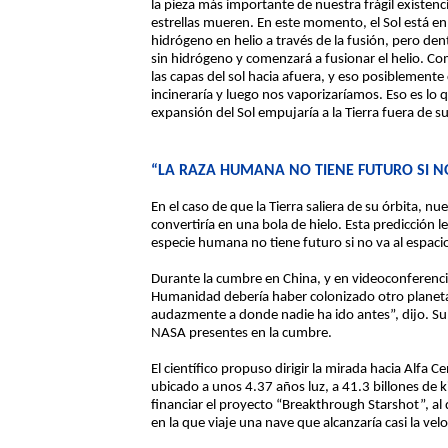
la pieza más importante de nuestra frágil existenci
estrellas mueren. En este momento, el Sol está en
hidrógeno en helio a través de la fusión, pero den
sin hidrógeno y comenzará a fusionar el helio. C
las capas del sol hacia afuera, y eso posiblemente 
incineraría y luego nos vaporizaríamos. Eso es lo
expansión del Sol empujaría a la Tierra fuera de su
“LA RAZA HUMANA NO TIENE FUTURO SI NO
En el caso de que la Tierra saliera de su órbita, nu
convertiría en una bola de hielo. Esta predicción l
especie humana no tiene futuro si no va al espaci
Durante la cumbre en China, y en videoconferencia
Humanidad debería haber colonizado otro planeta
audazmente a donde nadie ha ido antes”, dijo. Su 
NASA presentes en la cumbre.
El científico propuso dirigir la mirada hacia Alfa C
ubicado a unos 4.37 años luz, a 41.3 billones de 
financiar el proyecto “Breakthrough Starshot”, al
en la que viaje una nave que alcanzaría casi la velo