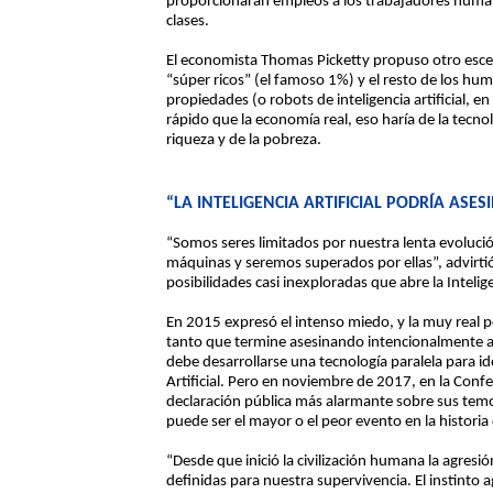
proporcionarán empleos a los trabajadores human
clases.
El economista Thomas Picketty propuso otro escena
“súper ricos” (el famoso 1%) y el resto de los hum
propiedades (o robots de inteligencia artificial, 
rápido que la economía real, eso haría de la tecno
riqueza y de la pobreza.
“LA INTELIGENCIA ARTIFICIAL PODRÍA AS
“Somos seres limitados por nuestra lenta evoluci
máquinas y seremos superados por ellas”, advirtió
posibilidades casi inexploradas que abre la Inteligen
En 2015 expresó el intenso miedo, y la muy real pos
tanto que termine asesinando intencionalmente a
debe desarrollarse una tecnología paralela para ide
Artificial. Pero en noviembre de 2017, en la Confe
declaración pública más alarmante sobre sus temores
puede ser el mayor o el peor evento en la historia 
“Desde que inició la civilización humana la agresió
definidas para nuestra supervivencia. El instinto a