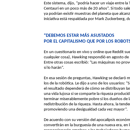
Este sistema, dijo, “podría hacer un viaje entre la
Centauri en un poco más de 20 años”. Si todo sale
ya podrían existir muestras del planeta que alcanzó
iniciativa está respaldada por Mark Zuckerberg, 
“DEBEMOS ESTAR MÁS ASUSTADOS
POR EL CAPITALISMO QUE POR LOS ROBOT
En un cuestionario en vivo y online que Reddit s
cualquier cosa), Hawking respondió en agosto de 
Entre otras cosas escribió: “Las máquinas no prov
sí lo harán”.
En esa sesión de preguntas, Hawking se declaró m
los de la robótica. Le dijo a uno de los usuarios:
el resultado dependerá de cómo se distribuyan la
una vida lujosa si se comparte la riqueza produci
terminar miserablemente pobre si los dueños de 
redistribución de la riqueza. Hasta ahora, la tende
promoviendo una desigualdad cada vez mayor”.
De acuerdo con su versión del apocalipsis económi
convertirán en la burguesía de una nueva era, en