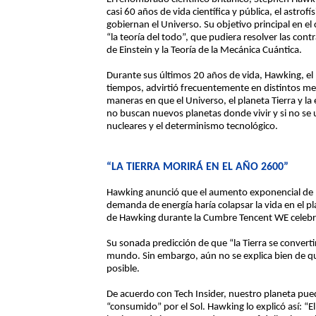
casi 60 años de vida científica y pública, el astrof
gobiernan el Universo. Su objetivo principal en el 
“la teoría del todo”, que pudiera resolver las contr
de Einstein y la Teoría de la Mecánica Cuántica.
Durante sus últimos 20 años de vida, Hawking, el 
tiempos, advirtió frecuentemente en distintos medi
maneras en que el Universo, el planeta Tierra y l
no buscan nuevos planetas donde vivir y si no se 
nucleares y el determinismo tecnológico.
“LA TIERRA MORIRÁ EN EL AÑO 2600”
Hawking anunció que el aumento exponencial de l
demanda de energía haría colapsar la vida en el p
de Hawking durante la Cumbre Tencent WE celebra
Su sonada predicción de que “la Tierra se convertir
mundo. Sin embargo, aún no se explica bien de qué
posible.
De acuerdo con Tech Insider, nuestro planeta pued
“consumido” por el Sol. Hawking lo explicó así: “El