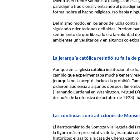
Mientras el Frente Sandinista dialoga con esa ig
paradigma tradicional y entrando al paradigm
formal sobre el hecho religioso. No había ningu
Del mismo modo, en los años de lucha contra la
siguiendo orientaciones definidas. Predominaron
sentimiento de que liberarlo era la voluntad de
ambientes universitarios y en algunos colegios
La jerarquía católica resintió su falta d
Aunque en la Iglesia católica institucional se 
cambio que experimentaba mucha gente y resen
jerarquía no la aceptó, incluso la prohibió. T
pidieron audiencia a algunos obispos. Sin em
(Fernando Cardenal en Washington, Miguel D´E
después de la ofensiva de octubre de 1978), h
Las continuas contradicciones de Monse
El derrocamiento de Somoza y la llegada del F
la figura más representativa de la jerarquía c
históricos: el asalto a la casa de Chema Castil