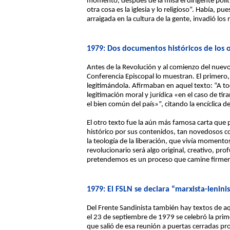
momento, después de la misa el dirigente políti
otra cosa es la iglesia y lo religioso”. Había, p
arraigada en la cultura de la gente, invadió los 
1979: Dos documentos históricos de los ob
Antes de la Revolución y al comienzo del nuev
Conferencia Episcopal lo muestran. El primero,
legitimándola. Afirmaban en aquel texto: “A to
legitimación moral y jurídica «en el caso de t
el bien común del país»”, citando la encíclica d
El otro texto fue la aún más famosa carta qu
histórico por sus contenidos, tan novedosos c
la teología de la liberación, que vivía momen
revolucionario será algo original, creativo, p
pretendemos es un proceso que camine firmemen
1979: El FSLN se declara “marxista-lenini
Del Frente Sandinista también hay textos de a
el 23 de septiembre de 1979 se celebró la prim
que salió de esa reunión a puertas cerradas pr