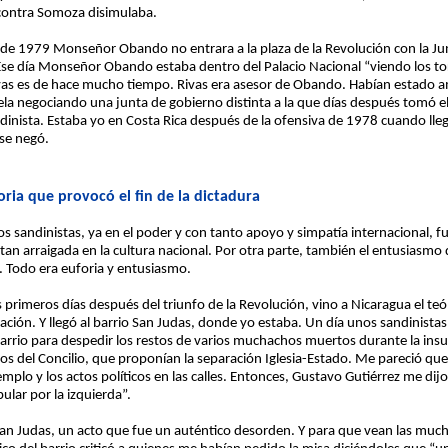
 contra Somoza disimulaba.
lio de 1979 Monseñor Obando no entrara a la plaza de la Revolución con la J
se día Monseñor Obando estaba dentro del Palacio Nacional “viendo los toro
 es de hace mucho tiempo. Rivas era asesor de Obando. Habían estado amb
la negociando una junta de gobierno distinta a la que días después tomó
ndinista. Estaba yo en Costa Rica después de la ofensiva de 1978 cuando llegó
 se negó.
foria que provocó el fin de la dictadura
 los sandinistas, ya en el poder y con tanto apoyo y simpatía internacional, 
n, tan arraigada en la cultura nacional. Por otra parte, también el entusiasmo 
. Todo era euforia y entusiasmo.
primeros días después del triunfo de la Revolución, vino a Nicaragua el te
eración. Y llegó al barrio San Judas, donde yo estaba. Un día unos sandinist
arrio para despedir los restos de varios muchachos muertos durante la ins
ios del Concilio, que proponían la separación Iglesia-Estado. Me pareció que 
emplo y los actos políticos en las calles. Entonces, Gustavo Gutiérrez me dijo
lar por la izquierda”.
e San Judas, un acto que fue un auténtico desorden. Y para que vean las muc