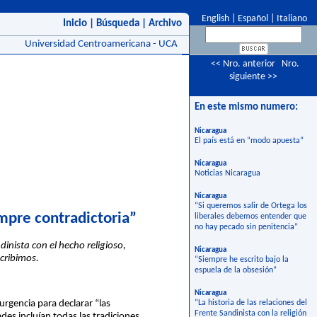
English
|
Español
|
Italiano
Inicio
|
Búsqueda
|
Archivo
Universidad Centroamericana - UCA
<< Nro. anterior
Nro.
siguiente >>
En este mismo numero:
Nicaragua
El país está en “modo apuesta”
Nicaragua
Noticias Nicaragua
Nicaragua
“Si queremos salir de Ortega los
empre contradictoria”
liberales debemos entender que
no hay pecado sin penitencia”
dinista con el hecho religioso,
Nicaragua
cribimos.
“Siempre he escrito bajo la
espuela de la obsesión”
Nicaragua
rgencia para declarar “las
“La historia de las relaciones del
Frente Sandinista con la religión
des incluían todas las tradiciones