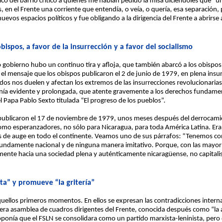
co del barrio criticó a quienes me habían pedido la misa diciéndoles que “una
ues, en el Frente una corriente que entendía, o veía, o quería, esa separación, 
nuevos espacios políticos y fue obligando a la dirigencia del Frente a abrirse a
ispos, a favor de la insurrección y a favor del socialismo
o gobierno hubo un continuo tira y afloja, que también abarcó a los obispo
 el mensaje que los obispos publicaron el 2 de junio de 1979, en plena ins
dos nos duelen y afectan los extremos de las insurrecciones revolucionaria
iranía evidente y prolongada, que atente gravemente a los derechos fundam
el Papa Pablo Sexto titulada “El progreso de los pueblos”.
e publicaron el 17 de noviembre de 1979, unos meses después del derrocam
omo esperanzadores, no sólo para Nicaragua, para toda América Latina. Era
tos de auge en todo el continente. Veamos uno de sus párrafos: “Tenemos co
rofundamente nacional y de ninguna manera imitativo. Porque, con las mayor
te hacia una sociedad plena y auténticamente nicaragüense, no capitalista,
sta” y promueve “la gritería”
quellos primeros momentos. En ellos se expresan las contradicciones intern
era asamblea de cuadros dirigentes del Frente, conocida después como “la a
oponía que el FSLN se consolidara como un partido marxista-leninista, pero 