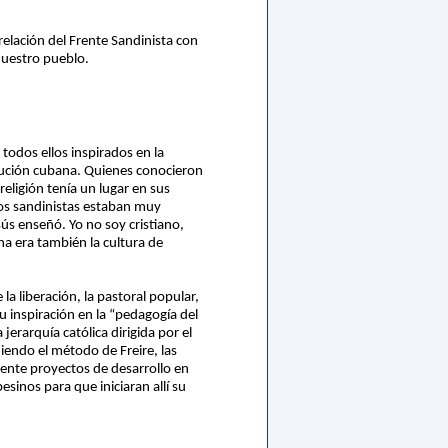
elación del Frente Sandinista con
nuestro pueblo.
todos ellos inspirados en la
volución cubana. Quienes conocieron
eligión tenía un lugar en sus
dos sandinistas estaban muy
sús enseñó. Yo no soy cristiano,
na era también la cultura de
la liberación, la pastoral popular,
u inspiración en la “pedagogía del
jerarquía católica dirigida por el
iendo el método de Freire, las
iente proyectos de desarrollo en
sinos para que iniciaran allí su