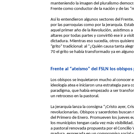
manteniendo la imagen del pluralismo democráti
Frente como conductor de la nación y de las “ma
Así lo entendieron algunos sectores del Frente
por las parroquias como por la jerarquía. Esta
aquel primer año de la Revolución, asistimos a 
altares por todas partes y convirtió ese ir a vis
dictadura. Mientras eso sucedía, otros quisieron
“grito” tradicional: al “¿Quién causa tanta ale
70 el grito se había transformado ya en alguno
Frente al “ateísmo” del FSLN los obispos
Los obispos se inquietaron mucho al conocer e
ideología atea e iniciaron una estrategia para c
paradigma, que había empezado a ser transform
un retroceso en la pastoral.
La jerarquía lanza la consigna “¡Cristo ayer, C
revolucionarias. Obispos y sacerdotes buscan rec
del Primero de Enero. Promueven los jueves euca
los municipios tengan cada vez más visibilidad.
a pastoral renovada propuesta por el Concilio
madura, expresada en un compromiso social y en