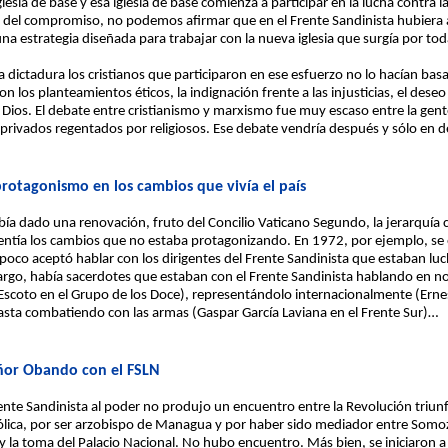
lesia de base y esa iglesia de base comienza a participar en la lucha contra 
a del compromiso, no podemos afirmar que en el Frente Sandinista hubiera 
na estrategia diseñada para trabajar con la nueva iglesia que surgía por tod
 dictadura los cristianos que participaron en ese esfuerzo no lo hacían bas
 los planteamientos éticos, la indignación frente a las injusticias, el deseo
 Dios. El debate entre cristianismo y marxismo fue muy escaso entre la gente 
 privados regentados por religiosos. Ese debate vendría después y sólo en 
e protagonismo en los cambios que vivía el país
había dado una renovación, fruto del Concilio Vaticano Segundo, la jerarquía 
tía los cambios que no estaba protagonizando. En 1972, por ejemplo, se 
ampoco aceptó hablar con los dirigentes del Frente Sandinista que estaban l
bargo, había sacerdotes que estaban con el Frente Sandinista hablando en
scoto en el Grupo de los Doce), representándolo internacionalmente (Erne
asta combatiendo con las armas (Gaspar García Laviana en el Frente Sur)…
ñor Obando con el FSLN
rente Sandinista al poder no produjo un encuentro entre la Revolución tr
atólica, por ser arzobispo de Managua y por haber sido mediador entre Somo
lo y la toma del Palacio Nacional. No hubo encuentro. Más bien, se iniciaron 