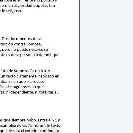
 cosa es el Frente y lo político y
pero la religiosidad popular, tan
 lo religioso.
s. Dos documentos de la
urrección contra Somoza,
s, pero no puede negarse su
entales de la persona o damnifique
iento de Somoza. Es un texto
 un texto claramente inspirado en
nfianza en que el proceso
ías nicaragüenses, lo que
 ni dependiente, ni totalitaria”.
as que siempre hubo. Entre el 21 y
samblea de las 72 horas”. El texto
que de cara al exterior continuara