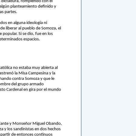
la dictadura, rompiendo con el
algún planteamiento definido y
as partes.
ados en alguna ideología ni
 de liberar al pueblo de Somoza, el
popular. Si se dio, fue en los
determinados espacios.
católica no estaba muy abierta al
estrenó la Misa Campesina y la
uchando contra Somoza y que le
 nombre del grupo armado
sto Cardenal en gira por el mundo
iunfante y Monseñor Miguel Obando,
za y los sandinistas en dos hechos
a partir de entonces continuos