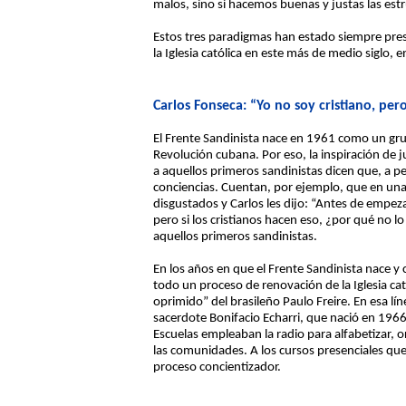
malos, sino si hacemos buenas y justas las estr
Estos tres paradigmas han estado siempre pres
la Iglesia católica en este más de medio siglo
Carlos Fonseca: “Yo no soy cristiano, per
El Frente Sandinista nace en 1961 como un grup
Revolución cubana. Por eso, la inspiración de j
a aquellos primeros sandinistas dicen que, a p
conciencias. Cuentan, por ejemplo, que en una
disgustados y Carlos les dijo: “Antes de empeza
pero si los cristianos hacen eso, ¿por qué no 
aquellos primeros sandinistas.
En los años en que el Frente Sandinista nace y c
todo un proceso de renovación de la Iglesia cat
oprimido” del brasileño Paulo Freire. En esa lín
sacerdote Bonifacio Echarri, que nació en 1966
Escuelas empleaban la radio para alfabetizar, 
las comunidades. A los cursos presenciales que 
proceso concientizador.