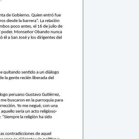
unta de Gobierno. Quien entró fue
s desde la barrera”. La relación
os poco antes, el 16 de julio de
 el poder. Monseñor Obando nunca
 él a San José y los dirigentes del
fue quitando sentido a un diálogo
de la gente recién liberada del
ólogo peruano Gustavo Gutiérrez,
as me buscaron en la parroquia para
urrección. Yo me negué, con una
aquello sería un acto religioso-
: “Siempre la religión ha sido
has contradicciones de aquel