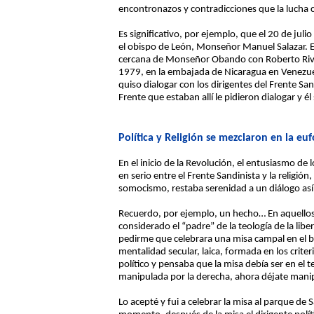
encontronazos y contradicciones que la lucha
Es significativo, por ejemplo, que el 20 de ju
el obispo de León, Monseñor Manuel Salazar. E
cercana de Monseñor Obando con Roberto Rivas
1979, en la embajada de Nicaragua en Venezue
quiso dialogar con los dirigentes del Frente Sa
Frente que estaban allí le pidieron dialogar y él
Política y Religión se mezclaron en la eu
En el inicio de la Revolución, el entusiasmo de
en serio entre el Frente Sandinista y la religió
somocismo, restaba serenidad a un diálogo así
Recuerdo, por ejemplo, un hecho… En aquellos 
considerado el “padre” de la teología de la lib
pedirme que celebrara una misa campal en el b
mentalidad secular, laica, formada en los criter
político y pensaba que la misa debía ser en el t
manipulada por la derecha, ahora déjate manipu
Lo acepté y fui a celebrar la misa al parque d