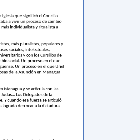
Iglesia que significó el Concilio
aba a vivir un proceso de cambio
s individualista y ritualista a
ristas, más pluralistas, populares y
ses sociales, intelectuales,
versitarios y con los Cursillos de
mbio social. Un proceso en el que
güense. Un proceso en el que Uriel
igiosas de la Asunción en Managua
 Managua y se articula con las
n Judas… Los Delegados de la
e. Y cuando esa fuerza se articuló
 logrado derrocar a la dictadura