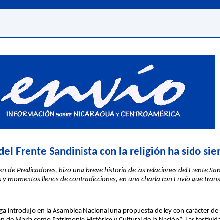
 del Frente Sandinista con la religión ha sido si
n de Predicadores, hizo una breve historia de las relaciones del Frente San
 y momentos llenos de contradicciones, en una charla con Envío que trans
a introdujo en la Asamblea Nacional una propuesta de ley con carácter de u
 de María como Patrimonio Histórico y Cultural de la Nación”. Las festivida