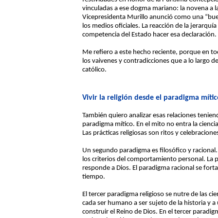
vinculadas a ese dogma mariano: la novena a la V
Vicepresidenta Murillo anunció como una “buena
los medios oficiales. La reacción de la jerarqu
competencia del Estado hacer esa declaración. E
Me refiero a este hecho reciente, porque en to
los vaivenes y contradicciones que a lo largo de
católico.
Vivir la religión desde el paradigma míti
También quiero analizar esas relaciones tenien
paradigma mítico. En el mito no entra la cienci
Las prácticas religiosas son ritos y celebraci
Un segundo paradigma es filosófico y racional. 
los criterios del comportamiento personal. La p
responde a Dios. El paradigma racional se forta
tiempo.
El tercer paradigma religioso se nutre de las cien
cada ser humano a ser sujeto de la historia y a 
construir el Reino de Dios. En el tercer paradi