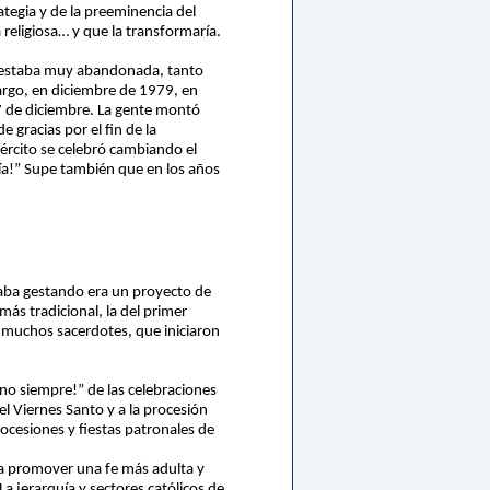
ategia y de la preeminencia del
 religiosa… y que la transformaría.
dad estaba muy abandonada, tanto
bargo, en diciembre de 1979, en
l 7 de diciembre. La gente montó
e gracias por el fin de la
Ejército se celebró cambiando el
ería!” Supe también que en los años
taba gestando era un proyecto de
más tradicional, la del primer
 muchos sacerdotes, que iniciaron
ino siempre!” de las celebraciones
el Viernes Santo y a la procesión
rocesiones y fiestas patronales de
 a promover una fe más adulta y
a jerarquía y sectores católicos de