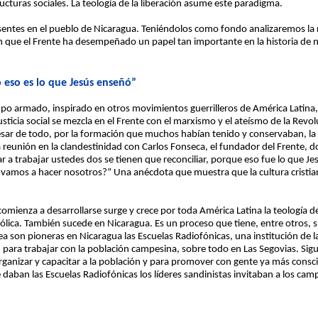
ucturas sociales. La teología de la liberación asume este paradigma.
entes en el pueblo de Nicaragua. Teniéndolos como fondo analizaremos la r
, en que el Frente ha desempeñado un papel tan importante en la historia de 
o eso es lo que Jesús enseñó”
o armado, inspirado en otros movimientos guerrilleros de América Latina, 
usticia social se mezcla en el Frente con el marxismo y el ateísmo de la Re
esar de todo, por la formación que muchos habían tenido y conservaban, la r
 reunión en la clandestinidad con Carlos Fonseca, el fundador del Frente, 
r a trabajar ustedes dos se tienen que reconciliar, porque eso fue lo que Je
lo vamos a hacer nosotros?” Una anécdota que muestra que la cultura cristia
omienza a desarrollarse surge y crece por toda América Latina la teología de 
ólica. También sucede en Nicaragua. Es un proceso que tiene, entre otros, s
ea son pioneras en Nicaragua las Escuelas Radiofónicas, una institución de la 
 para trabajar con la población campesina, sobre todo en Las Segovias. Sigu
organizar y capacitar a la población y para promover con gente ya más consc
daban las Escuelas Radiofónicas los líderes sandinistas invitaban a los campe