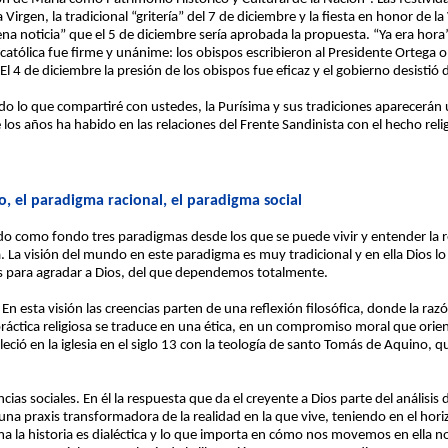
irgen, la tradicional “gritería” del 7 de diciembre y la fiesta en honor de la 
 noticia” que el 5 de diciembre sería aprobada la propuesta. “Ya era hora”,
ía católica fue firme y unánime: los obispos escribieron al Presidente Ortega
l 4 de diciembre la presión de los obispos fue eficaz y el gobierno desistió 
do lo que compartiré con ustedes, la Purísima y sus tradiciones aparecerán
 los años ha habido en las relaciones del Frente Sandinista con el hecho reli
co, el paradigma racional, el paradigma social
do como fondo tres paradigmas desde los que se puede vivir y entender la r
a. La visión del mundo en este paradigma es muy tradicional y en ella Dios lo
ones para agradar a Dios, del que dependemos totalmente.
En esta visión las creencias parten de una reflexión filosófica, donde la raz
ráctica religiosa se traduce en una ética, en un compromiso moral que orient
leció en la iglesia en el siglo 13 con la teología de santo Tomás de Aquino, 
cias sociales. En él la respuesta que da el creyente a Dios parte del análisis de
una praxis transformadora de la realidad en la que vive, teniendo en el horiz
gma la historia es dialéctica y lo que importa en cómo nos movemos en ella 