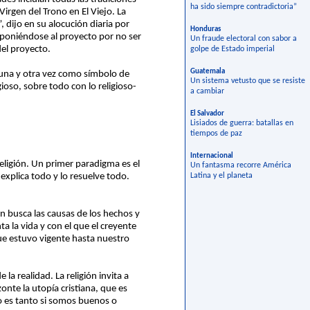
ha sido siempre contradictoria”
Virgen del Trono en El Viejo. La
 dijo en su alocución diaria por
Honduras
 oponiéndose al proyecto por no ser
Un fraude electoral con sabor a
del proyecto.
golpe de Estado imperial
Guatemala
 una y otra vez como símbolo de
Un sistema vetusto que se resiste
gioso, sobre todo con lo religioso-
a cambiar
El Salvador
Lisiados de guerra: batallas en
tiempos de paz
Internacional
eligión. Un primer paradigma es el
Un fantasma recorre América
 explica todo y lo resuelve todo.
Latina y el planeta
ón busca las causas de los hechos y
a la vida y con el que el creyente
que estuvo vigente hasta nuestro
 la realidad. La religión invita a
onte la utopía cristiana, que es
no es tanto si somos buenos o