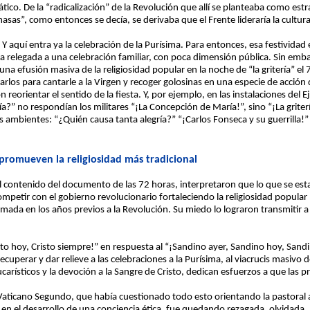
co. De la “radicalización” de la Revolución que allí se planteaba como estr
sas”, como entonces se decía, se derivaba que el Frente lideraría la cultura
. Y aquí entra ya la celebración de la Purísima. Para entonces, esa festivi
ba relegada a una celebración familiar, con poca dimensión pública. Sin em
una efusión masiva de la religiosidad popular en la noche de “la gritería” e
itarlos para cantarle a la Virgen y recoger golosinas en una especie de acción d
 reorientar el sentido de la fiesta. Y, por ejemplo, en las instalaciones del 
gría?” no respondían los militares “¡La Concepción de María!”, sino “¡La grit
s ambientes: “¿Quién causa tanta alegría?” “¡Carlos Fonseca y su guerrilla!”
 promueven la religiosidad más tradicional
l contenido del documento de las 72 horas, interpretaron que lo que se es
ompetir con el gobierno revolucionario fortaleciendo la religiosidad popular 
ada en los años previos a la Revolución. Su miedo lo lograron transmitir a
risto hoy, Cristo siempre!” en respuesta al “¡Sandino ayer, Sandino hoy, Sand
uperar y dar relieve a las celebraciones a la Purísima, al viacrucis masivo d
rísticos y la devoción a la Sangre de Cristo, dedican esfuerzos a que las p
 Vaticano Segundo, que había cuestionado todo esto orientando la pastoral
 el desarrollo de una conciencia ética, fue quedando rezagada, olvidada. L