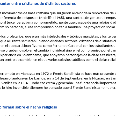
ntes entre cristianos de distintos sectores
 movimientos de base cristiana que surgieron al calor de la renovación de la 
nferencia de obispos de Medellín (1968), una cantera de gente que empez
 al tercer paradigma comprometido, gente que pasaba de una religiosidad má
romiso personal, si ese compromiso no tenía también una proyección social.
-los proletarios, que eran más intelectuales y teóricos marxistas; y los terce
que al Frente se fueran uniendo distintos sectores: cristianos de distintas cla
en el que participan figuras como Fernando Cardenal con los estudiantes uni
 se prueba no sólo en el cambio individual sino en el compromiso por el ca
periencia en Solentiname, que apoyaron personajes de la clase alta nicara
un centro de cambio, en el que varios colegios católicos como el de las rel
erremoto en Managua en 1972 el Frente Sandinista se hace más presente en
sarrollándose en los barrios: en la 14 de Septiembre, en la Nicarao, en Sa
juveniles en la UCA… Todo eso crecía y generaba una fuerza social important
 lo hizo invencible. Siempre he pensado que el Frente Sandinista no hubiera
formal sobre el hecho religioso