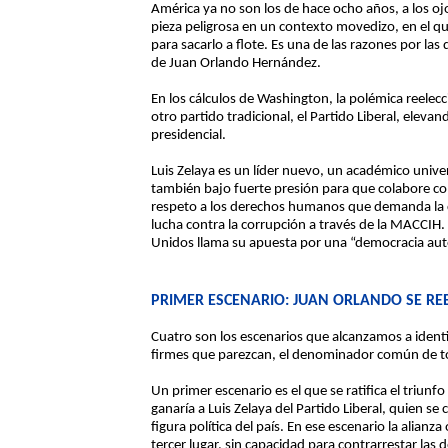
América ya no son los de hace ocho años, a los o
pieza peligrosa en un contexto movedizo, en el qu
para sacarlo a flote. Es una de las razones por l
de Juan Orlando Hernández.
En los cálculos de Washington, la polémica reelecc
otro partido tradicional, el Partido Liberal, elevan
presidencial.
Luis Zelaya es un líder nuevo, un académico univer
también bajo fuerte presión para que colabore con
respeto a los derechos humanos que demanda la c
lucha contra la corrupción a través de la MACCIH.
Unidos llama su apuesta por una “democracia auto
PRIMER ESCENARIO: JUAN ORLANDO SE REE
Cuatro son los escenarios que alcanzamos a identi
firmes que parezcan, el denominador común de tod
Un primer escenario es el que se ratifica el triun
ganaría a Luis Zelaya del Partido Liberal, quien se
figura política del país. En ese escenario la alian
tercer lugar, sin capacidad para contrarrestar las