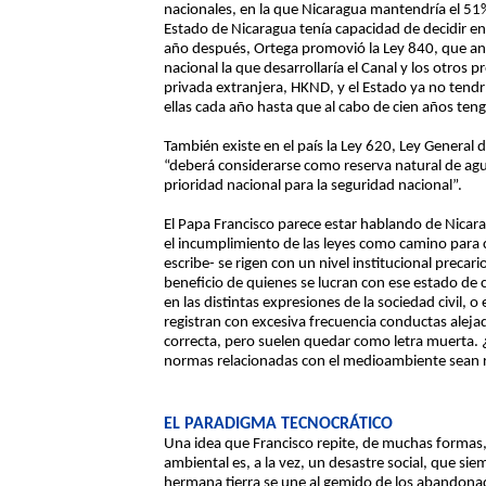
nacionales, en la que Nicaragua mantendría el 51%
Estado de Nicaragua tenía capacidad de decidir en
año después, Ortega promovió la Ley 840, que an
nacional la que desarrollaría el Canal y los otros
privada extranjera, HKND, y el Estado ya no tendrí
ellas cada año hasta que al cabo de cien años ten
También existe en el país la Ley 620, Ley General 
“deberá considerarse como reserva natural de agu
prioridad nacional para la seguridad nacional”.
El Papa Francisco parece estar hablando de Nicara
el incumplimiento de las leyes como camino para c
escribe- se rigen con un nivel institucional precari
beneficio de quienes se lucran con ese estado de 
en las distintas expresiones de la sociedad civil, o 
registran con excesiva frecuencia conductas aleja
correcta, pero suelen quedar como letra muerta. ¿
normas relacionadas con el medioambiente sean 
EL PARADIGMA TECNOCRÁTICO
Una idea que Francisco repite, de muchas formas, a
ambiental es, a la vez, un desastre social, que si
hermana tierra se une al gemido de los abandon