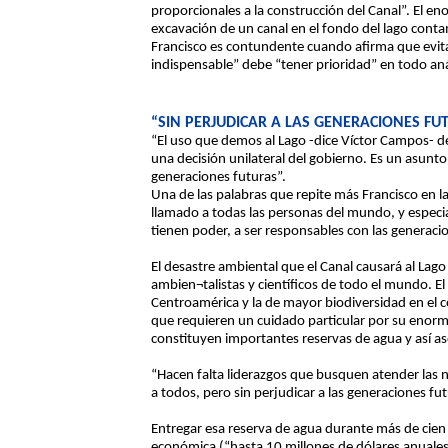
proporcionales a la construcción del Canal”. El 
excavación de un canal en el fondo del lago contam
Francisco es contundente cuando afirma que evita
indispensable” debe “tener prioridad” en todo aná
“SIN PERJUDICAR A LAS GENERACIONES FU
“El uso que demos al Lago -dice Víctor Campos- de
una decisión unilateral del gobierno. Es un asunto
generaciones futuras”.
Una de las palabras que repite más Francisco en la
llamado a todas las personas del mundo, y especia
tienen poder, a ser responsables con las generaci
El desastre ambiental que el Canal causará al Lago
ambien¬talistas y científicos de todo el mundo. El
Centroamérica y la de mayor biodiversidad en el co
que requieren un cuidado particular por su enorm
constituyen importantes reservas de agua y así a
“Hacen falta liderazgos que busquen atender las 
a todos, pero sin perjudicar a las generaciones fut
Entregar esa reserva de agua durante más de cie
económica (“hasta 10 millones de dólares anuales”