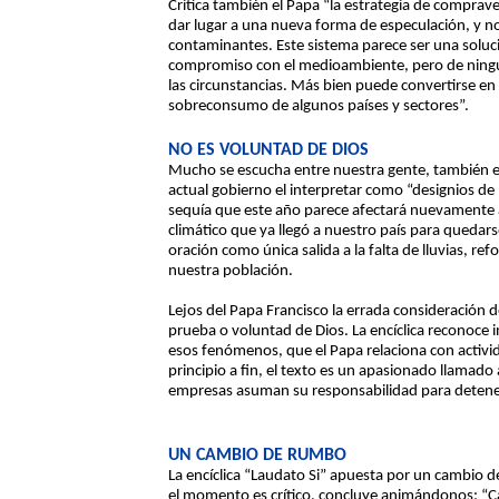
Critica también el Papa “la estrategia de compr
dar lugar a una nueva forma de especulación, y no 
contaminantes. Este sistema parece ser una solución
compromiso con el medioambiente, pero de ningun
las circunstancias. Más bien puede convertirse en
sobreconsumo de algunos países y sectores”.
NO ES VOLUNTAD DE DIOS
Mucho se escucha entre nuestra gente, también en
actual gobierno el interpretar como “designios d
sequía que este año parece afectará nuevamente a
climático que ya llegó a nuestro país para quedar
oración como única salida a la falta de lluvias, r
nuestra población.
Lejos del Papa Francisco la errada consideración 
prueba o voluntad de Dios. La encíclica reconoce 
esos fenómenos, que el Papa relaciona con activi
principio a fin, el texto es un apasionado llamado a
empresas asuman su responsabilidad para detener
UN CAMBIO DE RUMBO
La encíclica “Laudato Si” apuesta por un cambio 
el momento es crítico, concluye animándonos: “