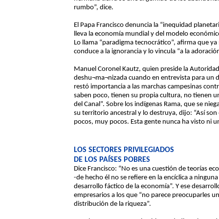
rumbo”, dice.
El Papa Francisco denuncia la “inequidad planetar
lleva la economía mundial y del modelo económico
Lo llama “paradigma tecnocrático”, afirma que ya
conduce a la ignorancia y lo vincula “a la adoraci
Manuel Coronel Kautz, quien preside la Autoridad
deshu¬ma¬nizada cuando en entrevista para un 
restó importancia a las marchas campesinas contra
saben poco, tienen su propia cultura, no tienen un
del Canal”. Sobre los indígenas Rama, que se nieg
su territorio ancestral y lo destruya, dijo: “Así son
pocos, muy pocos. Esta gente nunca ha visto ni un
LOS SECTORES PRIVILEGIADOS
DE LOS PAÍSES POBRES
Dice Francisco: “No es una cuestión de teorías e
-de hecho él no se refiere en la encíclica a ninguna
desarrollo fáctico de la economía”. Y ese desarrollo
empresarios a los que “no parece preocuparles un
distribución de la riqueza”.