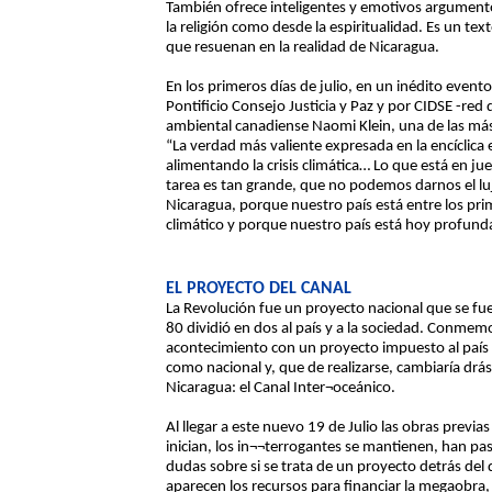
También ofrece inteligentes y emotivos argument
la religión como desde la espiritualidad. Es un t
que resuenan en la realidad de Nicaragua.
En los primeros días de julio, en un inédito event
Pontificio Consejo Justicia y Paz y por CIDSE -red d
ambiental canadiense Naomi Klein, una de las más b
“La verdad más valiente expresada en la encíclica
alimentando la crisis climática… Lo que está en jue
tarea es tan grande, que no podemos darnos el luj
Nicaragua, porque nuestro país está entre los pr
climático y porque nuestro país está hoy profund
EL PROYECTO DEL CANAL
La Revolución fue un proyecto nacional que se fu
80 dividió en dos al país y a la sociedad. Conme
acontecimiento con un proyecto impuesto al país y
como nacional y, que de realizarse, cambiaría drás
Nicaragua: el Canal Inter¬oceánico.
Al llegar a este nuevo 19 de Julio las obras previ
inician, los in¬¬terrogantes se mantienen, han pa
dudas sobre si se trata de un proyecto detrás del 
aparecen los recursos para financiar la megaobra,