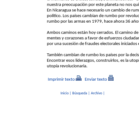
nuestra preocupación por este planeta no nos quit
En Nicaragua se hace necesario un cambio de rumb
político. Los países cambian de rumbo por revolu
rumbo por las armas en 1979, hace ahora 36 año
Ambos caminos están hoy cerrados. El camino de 
mentes y corazones a favor de esfuerzos ciudadanos
por una sucesión de fraudes electorales iniciados
También cambian de rumbo los países por la decisi
Encontrar esos liderazgos, construirlos, es la utop
utopía revolucionaria.
Imprimir texto
Enviar texto
Inicio
|
Búsqueda
|
Archivo
|