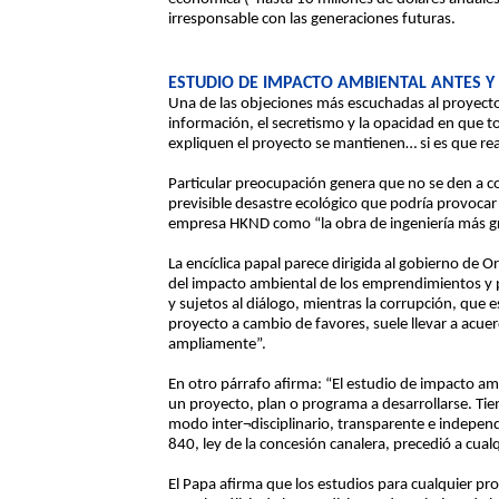
irresponsable con las generaciones futuras.
ESTUDIO DE IMPACTO AMBIENTAL ANTES Y
Una de las objeciones más escuchadas al proyecto 
información, el secretismo y la opacidad en que to
expliquen el proyecto se mantienen… si es que r
Particular preocupación genera que no se den a c
previsible desastre ecológico que podría provocar 
empresa HKND como “la obra de ingeniería más gr
La encíclica papal parece dirigida al gobierno de O
del impacto ambiental de los emprendimientos y p
y sujetos al diálogo, mientras la corrupción, que
proyecto a cambio de favores, suele llevar a acue
ampliamente”.
En otro párrafo afirma: “El estudio de impacto amb
un proyecto, plan o programa a desarrollarse. Tien
modo inter¬disciplinario, transparente e independ
840, ley de la concesión canalera, precedió a cual
El Papa afirma que los estudios para cualquier p