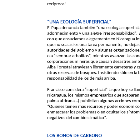
recíproca”.
“UNA ECOLOGÍA SUPERFICIAL”
El Papa denuncia también “una ecología superficia
adormecimiento y una alegre irresponsabilidad”. E
con que ensuciamos alegremente en Nicaragua los
que no sea así es una tarea permanente, no deja de
autoridades del gobierno y algunas organizaciones
o a “sembrar arbolitos”, mientras avanzan las con
corporaciones mineras que causan desastres ambie
Alba Forestal atraviesan libremente carreteras y
otras reservas de bosques. Insistiendo sólo en la b
responsabilidad de los de más arriba.
Francisco considera “superficial” la que hoy se ll
Nicaragua, los mismos empresarios que acaparan t
palma africana…) publicitan algunas acciones com
“Quienes tienen más recursos y poder económico 
enmascarar los problemas o en ocultar los síntom
negativos del cambio climático”.
LOS BONOS DE CARBONO