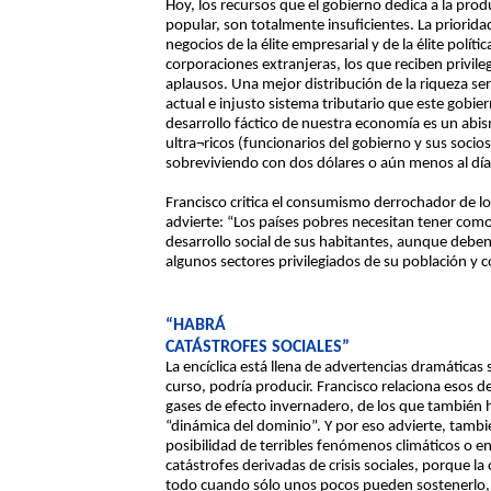
Hoy, los recursos que el gobierno dedica a la pro
popular, son totalmente insuficientes. La priorid
negocios de la élite empresarial y de la élite polít
corporaciones extranjeras, los que reciben privile
aplausos. Una mejor distribución de la riqueza s
actual e injusto sistema tributario que este gobier
desarrollo fáctico de nuestra economía es un abi
ultra¬ricos (funcionarios del gobierno y sus socios
sobreviviendo con dos dólares o aún menos al día
Francisco critica el consumismo derrochador de los
advierte: “Los países pobres necesitan tener como p
desarrollo social de sus habitantes, aunque deben
algunos sectores privilegiados de su población y c
“HABRÁ
CATÁSTROFES SOCIALES”
La encíclica está llena de advertencias dramáticas 
curso, podría producir. Francisco relaciona esos d
gases de efecto invernadero, de los que también h
“dinámica del dominio”. Y por eso advierte, tamb
posibilidad de terribles fenómenos climáticos o e
catástrofes derivadas de crisis sociales, porque l
todo cuando sólo unos pocos pueden sostenerlo, 