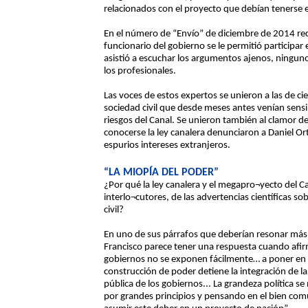
relacionados con el proyecto que debían tenerse 
En el número de “Envío” de diciembre de 2014 re
funcionario del gobierno se le permitió participa
asistió a escuchar los argumentos ajenos, ningun
los profesionales.
Las voces de estos expertos se unieron a las de ci
sociedad civil que desde meses antes venían sensi
riesgos del Canal. Se unieron también al clamor 
conocerse la ley canalera denunciaron a Daniel O
espurios intereses extranjeros.
“LA MIOPÍA DEL PODER”
¿Por qué la ley canalera y el megapro¬yecto del C
interlo¬cutores, de las advertencias científicas so
civil?
En uno de sus párrafos que deberían resonar más 
Francisco parece tener una respuesta cuando afir
gobiernos no se exponen fácilmente… a poner en r
construcción de poder detiene la integración de 
pública de los gobiernos... La grandeza política s
por grandes principios y pensando en el bien comú