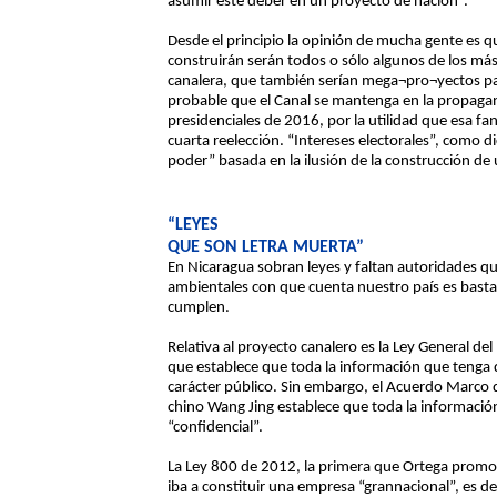
asumir este deber en un proyecto de nación”.
Desde el principio la opinión de mucha gente es qu
construirán serán todos o sólo algunos de los má
canalera, que también serían mega¬pro¬yectos par
probable que el Canal se mantenga en la propaga
presidenciales de 2016, por la utilidad que esa fan
cuarta reelección. “Intereses electorales”, como d
poder” basada en la ilusión de la construcción de
“LEYES
QUE SON LETRA MUERTA”
En Nicaragua sobran leyes y faltan autoridades qu
ambientales con que cuenta nuestro país es bast
cumplen.
Relativa al proyecto canalero es la Ley General d
que establece que toda la información que tenga
carácter público. Sin embargo, el Acuerdo Marco 
chino Wang Jing establece que toda la información
“confidencial”.
La Ley 800 de 2012, la primera que Ortega promovi
iba a constituir una empresa “grannacional”, es d