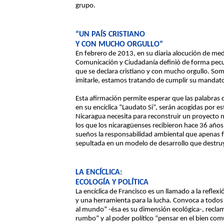
grupo.
“UN PAÍS CRISTIANO
Y CON MUCHO ORGULLO”
En febrero de 2013, en su diaria alocución de medi
Comunicación y Ciudadanía definió de forma pecu
que se declara cristiano y con mucho orgullo. Som
imitarle, estamos tratando de cumplir su mandato
Esta afirmación permite esperar que las palabras 
en su encíclica “Laudato Si”, serán acogidas por 
Nicaragua necesita para reconstruir un proyecto n
los que los nicaragüenses recibieron hace 36 años 
sueños la responsabilidad ambiental que apenas f
sepultada en un modelo de desarrollo que destruye
LA ENCÍCLICA:
ECOLOGÍA Y POLÍTICA
La encíclica de Francisco es un llamado a la reflex
y una herramienta para la lucha. Convoca a todos 
al mundo” -ésa es su dimensión ecológica-, recla
rumbo” y al poder político “pensar en el bien comú