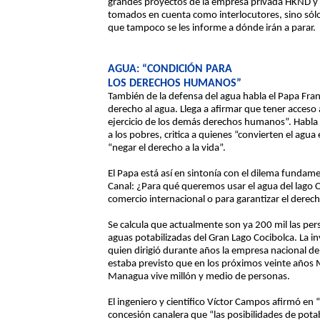
grandes proyectos de la empresa privada HKND y 
tomados en cuenta como interlocutores, sino sól
que tampoco se les informe a dónde irán a parar.
AGUA: “CONDICIÓN PARA
LOS DERECHOS HUMANOS”
También de la defensa del agua habla el Papa Franc
derecho al agua. Llega a afirmar que tener acceso 
ejercicio de los demás derechos humanos”. Habla 
a los pobres, critica a quienes “convierten el agu
“negar el derecho a la vida”.
El Papa está así en sintonía con el dilema fundame
Canal: ¿Para qué queremos usar el agua del lago Co
comercio internacional o para garantizar el derech
Se calcula que actualmente son ya 200 mil las per
aguas potabilizadas del Gran Lago Cocibolca. La 
quien dirigió durante años la empresa nacional d
estaba previsto que en los próximos veinte años
Managua vive millón y medio de personas.
El ingeniero y científico Víctor Campos afirmó en 
concesión canalera que “las posibilidades de pota