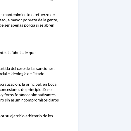
 el mantenimiento o refuerzo de
o caso, a mayor pobreza de la gente,
e ser apenas policía si se abren
nte, la fábula de que
tida del cese de las sanciones.
ial e ideología de Estado.
cratización: la principal, en boca
concesiones de principio,léase
s y foros foráneos simpatizantes
ero sin asumir compromisos claros
 su ejercicio arbitrario de los