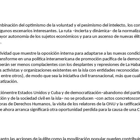
mbinación del optimismo de la voluntad y el pesimismo del intelecto, los c
unos escenarios interesantes. La ruta –incierta y dinámica– de la normali
 mayor autonomía de los sujetos económicos y para un ascenso de nuevas élite
.
eatividad que muestre la oposición interna para adaptarse a las nuevas cond
transforme en una política interamericana de promoción pacifica de la demo
berán ser menos complacientes con los desplantes y represiones de La Haban
activistas y organizaciones existentes en la isla con entidades reconocidas d
entre otros), de modo que sea la iniciativa civil transnacional, más que c
atización.
izaciónentre Estados Unidos y Cuba y de democratización–abandono del parti
ón y de la sociedad civil en la isla– no se producen –con actos concretosco
ras de Derechos Humanos, la visita de los relatores de la ONU y la ratificaci
 ahora arranca significará otra oportunidad perdida para la causa de una 
 tanto las acciones de la élite como la movilización popular pueden contribui