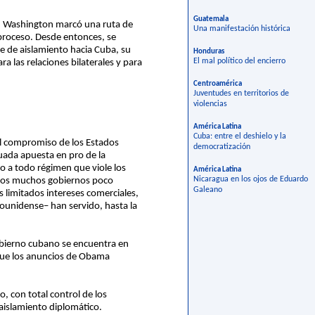
Guatemala
a. Washington marcó una ruta de
Una manifestación histórica
 proceso. Desde entonces, se
se de aislamiento hacia Cuba, su
Honduras
El mal político del encierro
 las relaciones bilaterales y para
Centroamérica
Juventudes en territorios de
violencias
América Latina
Cuba: entre el deshielo y la
al compromiso de los Estados
democratización
nuada apuesta en pro de la
to a todo régimen que viole los
América Latina
Nicaragua en los ojos de Eduardo
tros muchos gobiernos poco
Galeano
os limitados intereses comerciales,
dounidense– han servido, hasta la
gobierno cubano se encuentra en
n que los anuncios de Obama
o, con total control de los
 aislamiento diplomático.