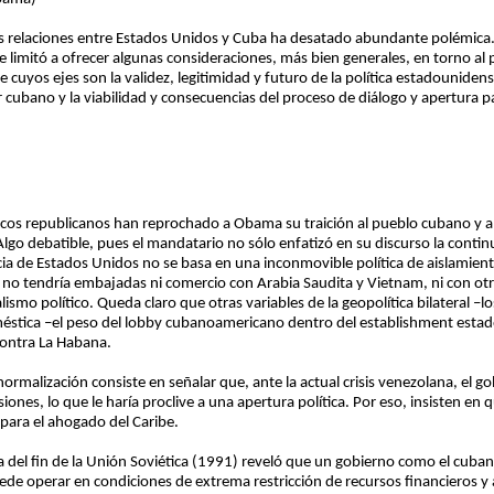
las relaciones entre Estados Unidos y Cuba ha desatado abundante polémic
e limitó a ofrecer algunas consideraciones, más bien generales, en torno al
 cuyos ejes son la validez, legitimidad y futuro de la política estadouniden
ubano y la viabilidad y consecuencias del proceso de diálogo y apertura para
íticos republicanos han reprochado a Obama su traición al pueblo cubano y 
Algo debatible, pues el mandatario no sólo enfatizó en su discurso la conti
acia de Estados Unidos no se basa en una inconmovible política de aislamien
 no tendría embajadas ni comercio con Arabia Saudita y Vietnam, ni con o
lismo político. Queda claro que otras variables de la geopolítica bilateral –l
doméstica –el peso del lobby cubanoamericano dentro del establishment esta
contra La Habana.
ormalización consiste en señalar que, ante la actual crisis venezolana, el 
ones, lo que le haría proclive a una apertura política. Por eso, insisten e
para el ahogado del Caribe.
cia del fin de la Unión Soviética (1991) reveló que un gobierno como el cuban
uede operar en condiciones de extrema restricción de recursos financieros y