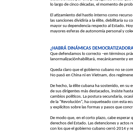
lo largo de cinco décadas, el momento de proba
El atizamiento del hastío interno como recurs
las sanciones dividiría a la élite, debilitaría s
mayor su dependencia respecto al Estado. Hoy e
mayores esferas de autonomía personal y colec
¿HABRÁ DINÁMICAS DEMOCRATIZADORA
Que defendamos lo correcto –en términos prácti
lanormalizaciónhabilitará, mecánicamente y en
Queda claro que el gobierno cubano no se comp
No pasó en China ni en Vietnam, dos regímenes
De hecho, la élite cubana ha sostenido, en su e
de sus dirigentes más destacados, insiste hast
cambios políticos. La postura secundaria, oca
de la “Revolución”, ha coqueteado con esta ec
y explícitos sobre las formas y pasos que concr
De modo que, en el corto plazo, cabe esperar qu
derechos del Estado. Las detenciones y actos r
con los que el gobierno cubano cerró 2014 y re