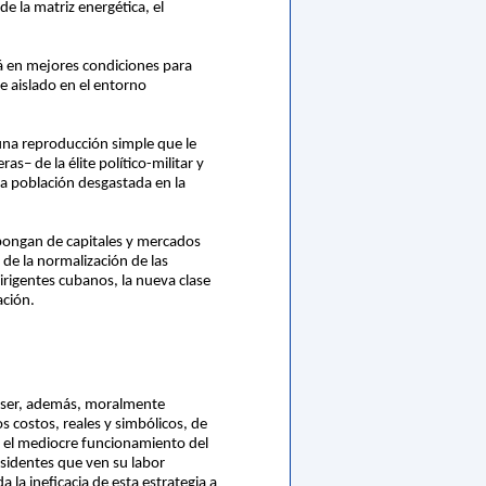
 la matriz energética, el
á en mejores condiciones para
 aislado en el entorno
una reproducción simple que le
s– de la élite político-militar y
na población desgastada en la
spongan de capitales y mercados
 de la normalización de las
dirigentes cubanos, la nueva clase
ación.
ía ser, además, moralmente
s costos, reales y simbólicos, de
r el mediocre funcionamiento del
sidentes que ven su labor
la ineficacia de esta estrategia a