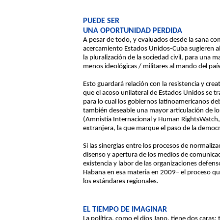
PUEDE SER
UNA OPORTUNIDAD PERDIDA
A pesar de todo, y evaluados desde la sana co
acercamiento Estados Unidos-Cuba sugieren alg
la pluralización de la sociedad civil, para una
menos ideológicas / militares al mando del país
Esto guardará relación con la resistencia y cr
que el acoso unilateral de Estados Unidos se 
para lo cual los gobiernos latinoamericanos de
también deseable una mayor articulación de los 
(Amnistía Internacional y Human RightsWatch, 
extranjera, la que marque el paso de la democr
Si las sinergias entre los procesos de normal
disenso y apertura de los medios de comunicaci
existencia y labor de las organizaciones defenso
Habana en esa materia en 2009– el proceso que
los estándares regionales.
EL TIEMPO DE IMAGINAR
La política, como el dios Jano, tiene dos caras: