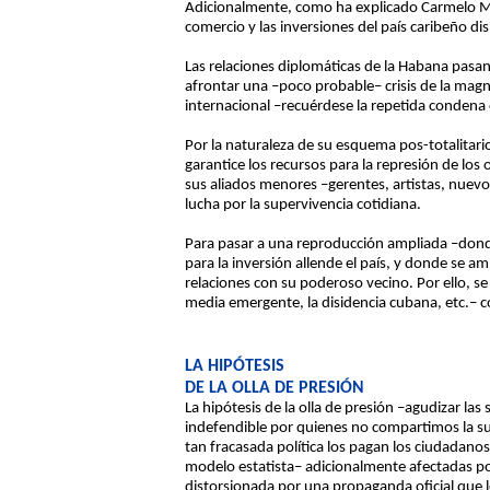
Adicionalmente, como ha explicado Carmelo Mesa
comercio y las inversiones del país caribeño di
Las relaciones diplomáticas de la Habana pasa
afrontar una –poco probable– crisis de la mag
internacional –recuérdese la repetida condena
Por la naturaleza de su esquema pos-totalitar
garantice los recursos para la represión de los
sus aliados menores –gerentes, artistas, nuevo
lucha por la supervivencia cotidiana.
Para pasar a una reproducción ampliada –donde
para la inversión allende el país, y donde se am
relaciones con su poderoso vecino. Por ello, se
media emergente, la disidencia cubana, etc.– c
LA HIPÓTESIS
DE LA OLLA DE PRESIÓN
La hipótesis de la olla de presión –agudizar l
indefendible por quienes no compartimos la suer
tan fracasada política los pagan los ciudadano
modelo estatista– adicionalmente afectadas po
distorsionada por una propaganda oficial que l