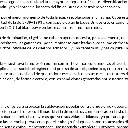
 Lago, en la actualidad una mayor –aunque insuficiente– diversificación de
sminuyen el potencial impacto del fin del subsidio petrolero venezolano.
n por el mejor momento de toda la etapa revolucionaria. En suma: Cuba est
nitud de la de 1989–1993 a contrapelo de un Estados Unidos crecientemente
 en la ONU al bloqueo– y en los organismos interamericanos.
io de dominación, el gobierno cubano apenas necesita, para sostenerse, de 
 opositores, las ganancias –por el momento canalizadas al consumo en frontera
s ricos, oficiales de los cuerpos armados– y una canasta muy básica para u
 se sustituya la represión por un control hegemónico, donde las élites di
plíe la base social del régimen–, sí precisa de un relajamiento o, en extremo,
 abre una posibilidad de que los intereses de disímiles actores –los futuros 
oincidan, de forma aleatoria, con las condiciones generadas por la normaliz
as sanciones para provocar la sublevación popular contra el gobierno– deber
te y condiciones cotidianas de vida de nuestros compatriotas en la isla. Lo
s cubanos: tanto las mayorías que ven sus vidas cotidianas –ya precarias po
r las carencias provocadas por el embargo / bloqueo, como los acosados di
es señala como “mercenariosde una potencia extranjera”. Entonces, probada 