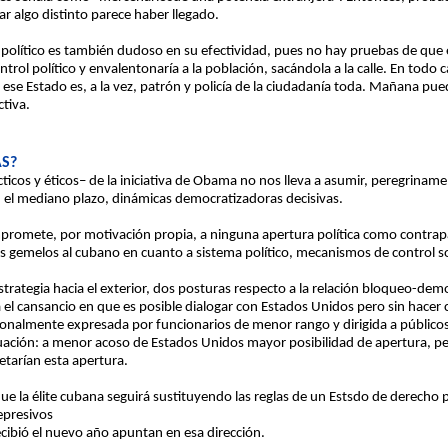
r algo distinto parece haber llegado.
o político es también dudoso en su efectividad, pues no hay pruebas de que
u control político y envalentonaría a la población, sacándola a la calle. En tod
se Estado es, a la vez, patrón y policía de la ciudadanía toda. Mañana pued
tiva.
S?
cos y éticos– de la iniciativa de Obama no nos lleva a asumir, peregriname
 el mediano plazo, dinámicas democratizadoras decisivas.
romete, por motivación propia, a ninguna apertura política como contrapar
 gemelos al cubano en cuanto a sistema político, mecanismos de control soc
strategia hacia el exterior, dos posturas respecto a la relación bloqueo-demo
a el cansancio en que es posible dialogar con Estados Unidos pero sin hacer 
sionalmente expresada por funcionarios de menor rango y dirigida a público
uación: a menor acoso de Estados Unidos mayor posibilidad de apertura, p
etarían esta apertura.
e la élite cubana seguirá sustituyendo las reglas de un Estsdo de derecho por
epresivos
cibió el nuevo año apuntan en esa dirección.