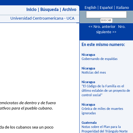
English
|
Español
|
Italiano
Inicio
|
Búsqueda
|
Archivo
Universidad Centroamericana - UCA
<< Nro. anterior
Nro.
siguiente >>
En este mismo numero:
Nicaragua
Gobernando de espaldas
Nicaragua
Noticias del mes
Nicaragua
“El Código de la Familia es el
último eslabón de un proyecto de
control social”
demócratas de dentro y de fuera
Nicaragua
rnativos para el pueblo cubano.
Crónica de miles de muertes
ignoradas
Guatemala
vida de los cubanos sea un poco
Notas sobre el Plan para la
Prosperidad del Triángulo Norte