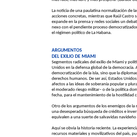
La noticia de una paulatina normalización de 
acciones concretas, mientras que Raúl Castro s
expande en la prensa y redes sociales un debate
nexo con el pendiente proceso democratizador c
el régimen político de La Habana.
ARGUMENTOS
DEL EXILIO DE MIAMI
Segmentos radicales del exilio de Miami y pol
Unidos en la defensa global de la democracia. 
democratización de la isla, sino que la diplom
derechos humanos. De ser así, Estados Unidos
afectos a las ideas de soberanía popular y plura
el moderado riesgo militar– o de la política 
fecha, para el mantenimiento de la hostilidad 
Otro de los argumentos de los enemigos de la n
una desesperada búsqueda de créditos e inversi
equivalen a una suerte de salvavidas navideño 
Aquí se obvia la historia reciente. La experien
recursos materiales y movilizativos del país, p