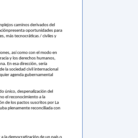
omplejos caminos derivados del
zaciónpresenta oportunidades para
s, más tecnocráticas / civiles y
iciones, así como con el modo en
cracia y los derechos humanos,
a. En esa dirección, sería
e la sociedad civil internacional
ualquier agenda gubernamental
do único, despenalización del
mo el reconocimiento a la
ón de los pactos suscritos por La
Cuba plenamente reconciliada con
r a la democratización de un país o