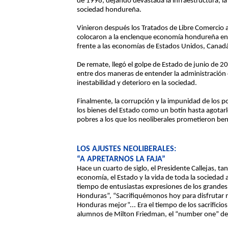
de 1998, dejando devastada la infraestructura, la
sociedad hondureña.
Vinieron después los Tratados de Libre Comercio 
colocaron a la enclenque economía hondureña en 
frente a las economías de Estados Unidos, Canadá
De remate, llegó el golpe de Estado de junio de 2
entre dos maneras de entender la administración
inestabilidad y deterioro en la sociedad.
Finalmente, la corrupción y la impunidad de los po
los bienes del Estado como un botín hasta agotar
pobres a los que los neoliberales prometieron ben
LOS AJUSTES NEOLIBERALES:
“A APRETARNOS LA FAJA”
Hace un cuarto de siglo, el Presidente Callejas, 
economía, el Estado y la vida de toda la sociedad 
tiempo de entusiastas expresiones de los grande
Honduras”, “Sacrifiquémonos hoy para disfrutar 
Honduras mejor”... Era el tiempo de los sacrificio
alumnos de Milton Friedman, el “number one” de l