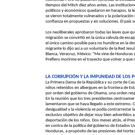
tiempos del Mitch diez años antes. Las institucione
políticos y económicos quedaron en harapos, la l
se vieron totalmente vulnerados y la polarización
confianza en propuestas y en soluciones. El país s
Los neoliberales aprobaron todas las leyes que qui
migración se convirtió en la única válvula de esc
el único camino posible para no hundirse en la des
migrante lo dijo así a un voluntario de la Red Jesu
Blanca, Veracruz, México: “Me vine de Honduras y
Prefiero morirme en el trayecto que volver a qu
LA CORRUPCIÓN Y LA IMPUNIDAD DE LOS P
La Primera Dama de la República y su corte de Cas
niños retenidos en albergues en la frontera de E
por orden del gobierno de Obama, una orden resp
En la reunión que los tres presidentes centroamer
lamentaron que se haya llegado a este extremo. O
desigualdad y la violencia se podía contrarrestar l
exclusivo objetivo de dejar muy bien advertidos a
deportación de los niños. Dos meses atrás, el Pr
en contra de la política del gobierno de Estados 
Honduras, a propósito de las presiones del Norte 