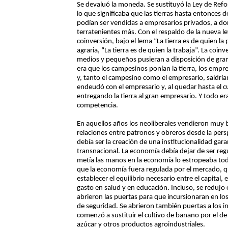
Se devaluó la moneda. Se sustituyó la Ley de Refo
lo que significaba que las tierras hasta entonces d
podían ser vendidas a empresarios privados, a d
terratenientes más. Con el respaldo de la nueva le
coinversión, bajo el lema “La tierra es de quien l
agraria, “La tierra es de quien la trabaja”. La coi
medios y pequeños pusieran a disposición de gran
era que los campesinos ponían la tierra, los empresa
y, tanto el campesino como el empresario, saldría
endeudó con el empresario y, al quedar hasta el c
entregando la tierra al gran empresario. Y todo era 
competencia.
En aquellos años los neoliberales vendieron muy bi
relaciones entre patronos y obreros desde la persp
debía ser la creación de una institucionalidad gara
transnacional. La economía debía dejar de ser reg
metía las manos en la economía lo estropeaba to
que la economía fuera regulada por el mercado, qu
establecer el equilibrio necesario entre el capital,
gasto en salud y en educación. Incluso, se redujo el
abrieron las puertas para que incursionaran en lo
de seguridad. Se abrieron también puertas a los inv
comenzó a sustituir el cultivo de banano por el d
azúcar y otros productos agroindustriales.