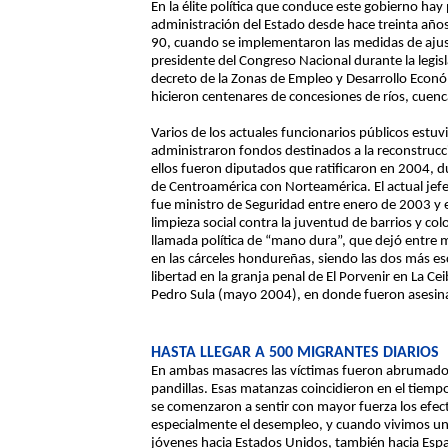
En la élite política que conduce este gobierno ha
administración del Estado desde hace treinta años
90, cuando se implementaron las medidas de ajust
presidente del Congreso Nacional durante la legisl
decreto de la Zonas de Empleo y Desarrollo Econ
hicieron centenares de concesiones de ríos, cuenca
Varios de los actuales funcionarios públicos estuv
administraron fondos destinados a la reconstrucc
ellos fueron diputados que ratificaron en 2004, d
de Centroamérica con Norteamérica. El actual jefe
fue ministro de Seguridad entre enero de 2003 y 
limpieza social contra la juventud de barrios y co
llamada política de “mano dura”, que dejó entre 
en las cárceles hondureñas, siendo las dos más e
libertad en la granja penal de El Porvenir en La Ce
Pedro Sula (mayo 2004), en donde fueron asesina
HASTA LLEGAR A 500 MIGRANTES DIARIOS
En ambas masacres las víctimas fueron abrumado
pandillas. Esas matanzas coincidieron en el tiemp
se comenzaron a sentir con mayor fuerza los efect
especialmente el desempleo, y cuando vivimos u
jóvenes hacia Estados Unidos, también hacia Esp