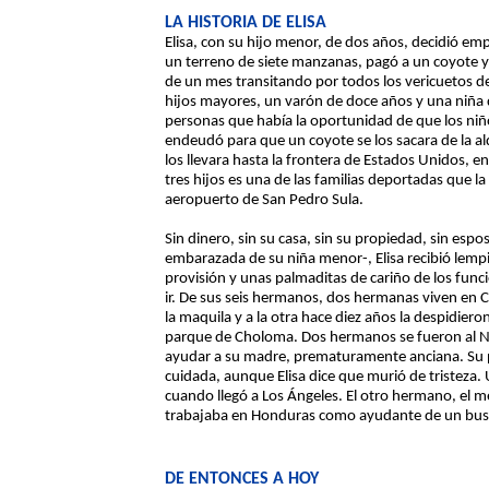
LA HISTORIA DE ELISA
Elisa, con su hijo menor, de dos años, decidió em
un terreno de siete manzanas, pagó a un coyote y 
de un mes transitando por todos los vericuetos de
hijos mayores, un varón de doce años y una niña d
personas que había la oportunidad de que los niño
endeudó para que un coyote se los sacara de la ald
los llevara hasta la frontera de Estados Unidos, en
tres hijos es una de las familias deportadas que l
aeropuerto de San Pedro Sula.
Sin dinero, sin su casa, sin su propiedad, sin espo
embarazada de su niña menor-, Elisa recibió lemp
provisión y unas palmaditas de cariño de los funci
ir. De sus seis hermanos, dos hermanas viven en C
la maquila y a la otra hace diez años la despidiero
parque de Choloma. Dos hermanos se fueron al N
ayudar a su madre, prematuramente anciana. Su 
cuidada, aunque Elisa dice que murió de tristeza. 
cuando llegó a Los Ángeles. El otro hermano, el m
trabajaba en Honduras como ayudante de un bus e
DE ENTONCES A HOY