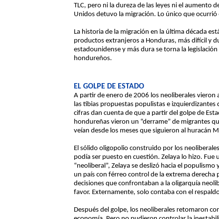
TLC, pero ni la dureza de las leyes ni el aumento 
Unidos detuvo la migración. Lo único que ocurrió e
La historia de la migración en la última década est
productos extranjeros a Honduras, más difícil y dur
estadounidense y más dura se torna la legislación
hondureños.
EL GOLPE DE ESTADO
A partir de enero de 2006 los neoliberales vieron 
las tibias propuestas populistas e izquierdizantes
cifras dan cuenta de que a partir del golpe de Est
hondureñas vieron un “derrame” de migrantes que
veían desde los meses que siguieron al huracán M
El sólido oligopolio construido por los neoliberal
podía ser puesto en cuestión. Zelaya lo hizo. Fue
“neoliberal”, Zelaya se deslizó hacia el populismo
un país con férreo control de la extrema derecha 
decisiones que confrontaban a la oligarquía neolib
favor. Externamente, solo contaba con el respaldo 
Después del golpe, los neoliberales retomaron con 
economía. Pero no pudieron controlar la inestabi