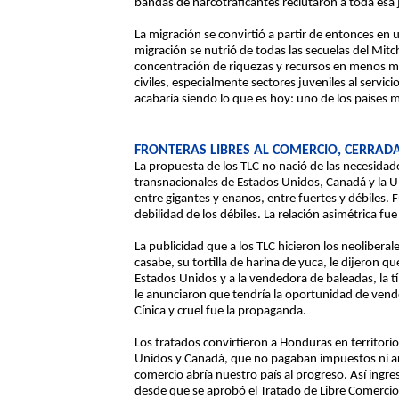
bandas de narcotraficantes reclutaron a toda esa 
La migración se convirtió a partir de entonces en
migración se nutrió de todas las secuelas del Mitc
concentración de riquezas y recursos en menos m
civiles, especialmente sectores juveniles al servi
acabaría siendo lo que es hoy: uno de los países m
FRONTERAS LIBRES AL COMERCIO, CERRAD
La propuesta de los TLC no nació de las necesidad
transnacionales de Estados Unidos, Canadá y la U
entre gigantes y enanos, entre fuertes y débiles. 
debilidad de los débiles. La relación asimétrica fue 
La publicidad que a los TLC hicieron los neolibera
casabe, su tortilla de harina de yuca, le dijeron q
Estados Unidos y a la vendedora de baleadas, la típ
le anunciaron que tendría la oportunidad de vende
Cínica y cruel fue la propaganda.
Los tratados convirtieron a Honduras en territorio
Unidos y Canadá, que no pagaban impuestos ni ara
comercio abría nuestro país al progreso. Así ingre
desde que se aprobó el Tratado de Libre Comerci