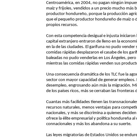
Centroamérica, en 2004, no pagan ningún impues
maíz y frijoles, vendidos a un precio mucho más 
productor hondureño, porque la producción agríc
que el pequeño productor hondureño de maíz o de 
propios recursos.
Con esta competencia desigual e injusta iniciaron 
capital extranjero entraron de lleno en la econom
en la de las ciudades. El garífuna no pudo vender 
comidas rápidas desplazaron el casabe de los garí
baleadas no pudo venderlas en Los Ángeles, pero 
mientras las comidas rápidas venden sus producto
Una consecuencia dramática de los TLC fue la ago
sector con mayor capacidad de generar empleos. 
desempleo, engrosando aún más la migración. Mien
de los países ricos, más se cerraban las fronteras
Cuantas más facilidades tienen las transnacionale
recursos naturales, menos ventajas para competi
nacionales, y más se discrimina a quienes deciden
ofrece la élite empresarial y política hondureña al 
connacionales y más los abandona a su suerte.
Las leyes migratorias de Estados Unidos se endure