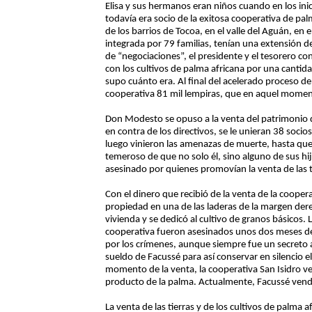
Elisa y sus hermanos eran niños cuando en los ini
todavía era socio de la exitosa cooperativa de pal
de los barrios de Tocoa, en el valle del Aguán, en 
integrada por 79 familias, tenían una extensión d
de “negociaciones”, el presidente y el tesorero con
con los cultivos de palma africana por una cantida
supo cuánto era. Al final del acelerado proceso de
cooperativa 81 mil lempiras, que en aquel moment
Don Modesto se opuso a la venta del patrimonio de
en contra de los directivos, se le unieran 38 socios
luego vinieron las amenazas de muerte, hasta que
temeroso de que no solo él, sino alguno de sus h
asesinado por quienes promovían la venta de las t
Con el dinero que recibió de la venta de la coo
propiedad en una de las laderas de la margen der
vivienda y se dedicó al cultivo de granos básicos. 
cooperativa fueron asesinados unos dos meses des
por los crímenes, aunque siempre fue un secreto
sueldo de Facussé para así conservar en silencio el 
momento de la venta, la cooperativa San Isidro 
producto de la palma. Actualmente, Facussé vend
La venta de las tierras y de los cultivos de palma 