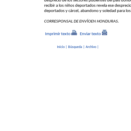
desprecio de los sectores pudientes del país dond
recibir a los niños deportados revela ese desprecio
deportados y cárcel, abandono y soledad para los
CORRESPONSAL DE ENVÍOEN HONDURAS.
Imprimir texto
Enviar texto
Inicio
|
Búsqueda
|
Archivo
|