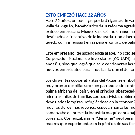
ESTO EMPEZÓ HACE 22 AÑOS
Hace 22 años, un buen grupo de dirigentes de varia
Valle del Aguán, beneficiarios de la reforma agrar
exitoso empresario Miguel Facussé, quien ingeni
destinados al incentivo de la industria. Con diner
quedó con inmensas tierras para el cultivo de pal
Este empresario, de ascendencia árabe, no solo s
Corporación Nacional de Inversiones (CONADI), a l
años 80, sino que logró que se le condonaran las
nuevos empréstitos para impulsar lo que él deno
Los dirigentes cooperativistas del Aguán se embo
muy pronto despilfarraron en parrandas sin contr
palma africana del país y en el principal abastece
mientras miles de familias cooperativistas debie
devaluados lempiras, refugiándose en la economía 
muchos de los más jóvenes, especialmente las muc
comenzaba a florecer la industria maquiladora baj
coreanos. Comenzaba así el “derrame” neoliberal.
madres que experimentaron la pérdida de sus tier