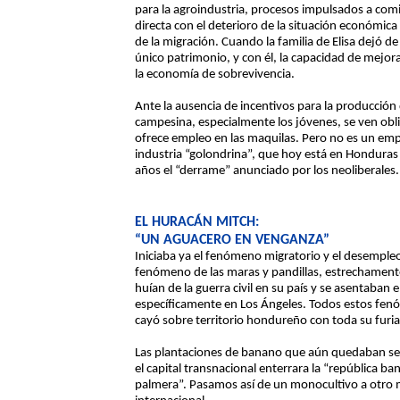
para la agroindustria, procesos impulsados a comi
directa con el deterioro de la situación económic
de la migración. Cuando la familia de Elisa dejó d
único patrimonio, y con él, la capacidad de mejora
la economía de sobrevivencia.
Ante la ausencia de incentivos para la producción
campesina, especialmente los jóvenes, se ven oblig
ofrece empleo en las maquilas. Pero no es un emp
industria “golondrina”, que hoy está en Honduras
años el “derrame” anunciado por los neoliberales.
EL HURACÁN MITCH:
“UN AGUACERO EN VENGANZA”
Iniciaba ya el fenómeno migratorio y el desempleo
fenómeno de las maras y pandillas, estrechamente
huían de la guerra civil en su país y se asentaban 
específicamente en Los Ángeles. Todos estos fe
cayó sobre territorio hondureño con toda su furia
Las plantaciones de banano que aún quedaban se 
el capital transnacional enterrara la “república b
palmera”. Pasamos así de un monocultivo a otro 