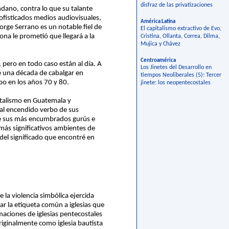
disfraz de las privatizaciones
ndano, contra lo que su talante
sofisticados medios audiovisuales,
América Latina
orge Serrano es un notable fiel de
El capitalismo extractivo de Evo,
ona le prometió que llegará a la
Cristina, Ollanta, Correa, Dilma,
Mujica y Chávez
Centroamérica
 pero en todo caso están al día. A
Los Jinetes del Desarrollo en
de una década de cabalgar en
tiempos Neoliberales (5): Tercer
bo en los años 70 y 80.
jinete: los neopentecostales
stalismo en Guatemala y
al encendido verbo de sus
 de sus más encumbrados gurús e
 más significativos ambientes de
 del significado que encontré en
la violencia simbólica ejercida
r la etiqueta común a iglesias que
maciones de iglesias pentecostales
iginalmente como iglesia bautista