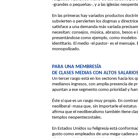
-grandes o pequeñas-, y a las iglesias neopent
En las primeras hay variados productos doctrin
subvierten o pervierten los dogmas y directrice
satisface a una demanda más variada precisam
necesitan: consejos, música, abrazos, besos e 
presentándose como ejemplo, como modelos a se
identitario. El medio -el pastor- es el mensaje
monopolizado.
PARA UNA MEMBRESÍA
DE CLASES MEDIAS CON ALTOS SALARIO
Un tercer rasgo está en los sectores hacia los
medianos ingresos, con amplia presencia de pro
apuntan a ese segmento como prioridad y han des
Éste sí que es un rasgo muy propio. En contras
neoliberal -masa que, sin importarle el estat
afirma que el neoliberalismo también tiene clas
templos neopentecostales.
En Estados Unidos su feligresía está conformad
gusto como empleados de una mega-cadena comer