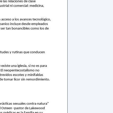
e las relaciones de clase
ustrial ni comercial: medicina,
acceso a los avances tecnológico,
abanico incluye desde empleados
n ser tan bonancibles como los de
titudes y rutinas que conducen
xiste una iglesia, si no es para
 El neopentecostalismo no
trevidos escotes y minifaldas
e tomar licor sin remordimiento.
prácticas sexuales contra natura”
el Osteen -pastor de Lakewood
prédicas es la familia en su