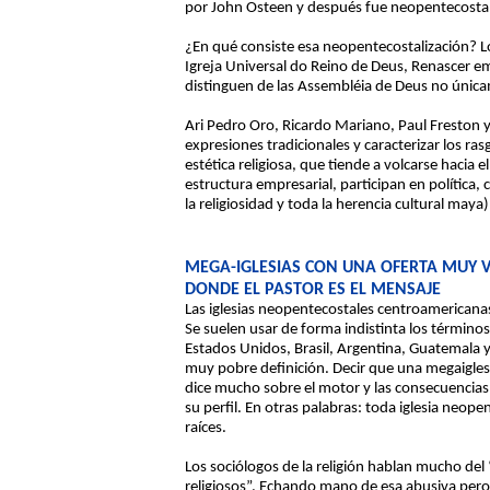
por John Osteen y después fue neopentecostali
¿En qué consiste esa neopentecostalización? Lo
Igreja Universal do Reino de Deus, Renascer e
distinguen de las Assembléia de Deus no únic
Ari Pedro Oro, Ricardo Mariano, Paul Freston y
expresiones tradicionales y caracterizar los ra
estética religiosa, que tiende a volcarse hacia
estructura empresarial, participan en política
la religiosidad y toda la herencia cultural maya
MEGA-IGLESIAS CON UNA OFERTA MUY 
DONDE EL PASTOR ES EL MENSAJE
Las iglesias neopentecostales centroamerican
Se suelen usar de forma indistinta los término
Estados Unidos, Brasil, Argentina, Guatemala y 
muy pobre definición. Decir que una megaiglesi
dice mucho sobre el motor y las consecuencias 
su perfil. En otras palabras: toda iglesia neope
raíces.
Los sociólogos de la religión hablan mucho del
religiosos”. Echando mano de esa abusiva pero