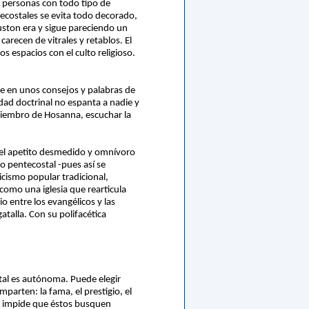
 personas con todo tipo de
tecostales se evita todo decorado,
uston era y sigue pareciendo un
recen de vitrales y retablos. El
s espacios con el culto religioso.
te en unos consejos y palabras de
idad doctrinal no espanta a nadie y
r miembro de Hosanna, escuchar la
: el apetito desmedido y omnívoro
mo pentecostal -pues así se
cismo popular tradicional,
como una iglesia que rearticula
o entre los evangélicos y las
gatalla. Con su polifacética
tal es autónoma. Puede elegir
arten: la fama, el prestigio, el
da impide que éstos busquen