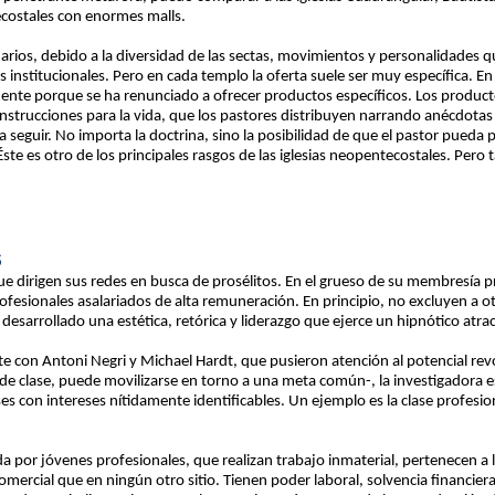
ecostales con enormes malls.
arios, debido a la diversidad de las sectas, movimientos y personalidades q
s institucionales. Pero en cada templo la oferta suele ser muy específica. En
ente porque se ha renunciado a ofrecer productos específicos. Los product
instrucciones para la vida, que los pastores distribuyen narrando anécdotas
guir. No importa la doctrina, sino la posibilidad de que el pastor pueda
. Éste es otro de los principales rasgos de las iglesias neopentecostales. Pe
S
 que dirigen sus redes en busca de prosélitos. En el grueso de su membresía
fesionales asalariados de alta remuneración. En principio, no excluyen a ot
arrollado una estética, retórica y liderazgo que ejerce un hipnótico atract
te con Antoni Negri y Michael Hardt, que pusieron atención al potencial rev
us de clase, puede movilizarse en torno a una meta común-, la investigador
es con intereses nítidamente identificables. Un ejemplo es la clase profesio
a por jóvenes profesionales, que realizan trabajo inmaterial, pertenecen a l
cial que en ningún otro sitio. Tienen poder laboral, solvencia financiera