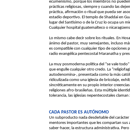
ecumenismo, porque los miembros no pueden co
prácticas religiosas, siempre y cuando las deje
práctica, afirmación o ritual que pueda ser as
estadio deportivo. El templo de Shaddai en Gua
lugar del Santisimo o de la Cruz lo ocupa un mi
Cualquier hospital guatemalteco o nicaragüen
Lo mismo cabe decir sobre los rituales. En Hos
ánimo del pastor, muy semejantes, incluso más s
es compatible con cualquier tipo de opciones pa
radio evangélica pentecostal Maranatha y prese
La muy posmoderna política del “se vale todo” 
que engulle cualquier otro credo. La “religiofa
autodenomina-, presentada como la más católica
ridiculizada como una iglesia de bricolaje, ex
sincréticamente en su propio interior creencias
religiones afro-brasileñas. Esta múltiple identid
tolerancia, las iglesias nepentecostales claman
CADA PASTOR ES AUTÓNOMO
Un subproducto nada desdeñable del carácter 
mentores importantes que les compartan sus act
saber-hacer, la estructura administrativa. Pe