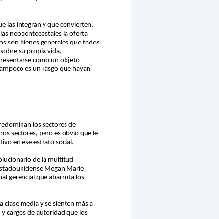
ue las integran y que convierten,
 las neopentecostales la oferta
os son bienes generales que todos
 sobre su propia vida,
 presentarse como un objeto-
ro tampoco es un rasgo que hayan
 predominan los sectores de
ros sectores, pero es obvio que le
ivo en ese estrato social.
olucionario de la multitud
a estadounidense Megan Marie
nal gerencial que abarrota los
a clase media y se sienten más a
 y cargos de autoridad que los