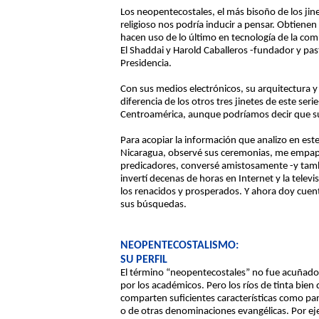
Los neopentecostales, el más bisoño de los jin
religioso nos podría inducir a pensar. Obtiene
hacen uso de lo último en tecnología de la comu
El Shaddai y Harold Caballeros -fundador y pasto
Presidencia.
Con sus medios electrónicos, su arquitectura y 
diferencia de los otros tres jinetes de este s
Centroamérica, aunque podríamos decir que su l
Para acopiar la información que analizo en es
Nicaragua, observé sus ceremonias, me empapé 
predicadores, conversé amistosamente -y tambi
invertí decenas de horas en Internet y la telev
los renacidos y prosperados. Y ahora doy cuenta
sus búsquedas.
NEOPENTECOSTALISMO:
SU PERFIL
El término “neopentecostales” no fue acuñado n
por los académicos. Pero los ríos de tinta bie
comparten suficientes características como par
o de otras denominaciones evangélicas. Por e