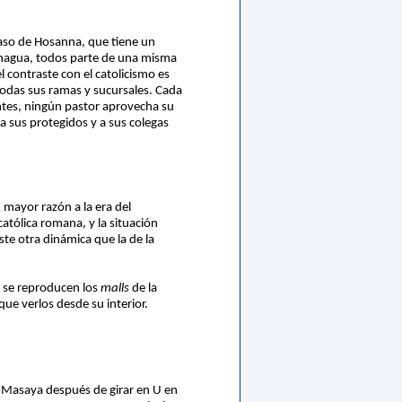
caso de Hosanna, que tiene un
nagua, todos parte de una misma
 contraste con el catolicismo es
todas sus ramas y sucursales. Cada
ntes, ningún pastor aprovecha su
a sus protegidos y a sus colegas
n mayor razón a la era del
atólica romana, y la situación
ste otra dinámica que la de la
y se reproducen los
malls
de la
e verlos desde su interior.
a Masaya después de girar en U en