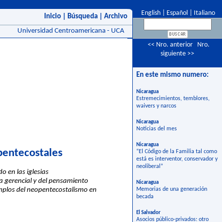
English
|
Español
|
Italiano
Inicio
|
Búsqueda
|
Archivo
Universidad Centroamericana - UCA
<< Nro. anterior
Nro.
siguiente >>
En este mismo numero:
Nicaragua
Estremecimientos, temblores,
waivers y narcos
Nicaragua
Noticias del mes
Nicaragua
opentecostales
“El Código de la Familia tal como
está es interventor, conservador y
neoliberal”
o en las iglesias
a gerencial y del pensamiento
Nicaragua
templos del neopentecostalismo en
Memorias de una generación
becada
El Salvador
Asocios público-privados: otro