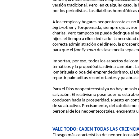
versión tradicional. Pero, en cualquier caso, 
por los periodistas. Las diatribas homofóbicas 
A los templos y hogares neopentecostales no l
big brother
y Torquemada, siempre ojo avizor y 
charlas. Pero tampoco se puede decir que el n
hijos, el tiempo a ellos dedicado, la necesidad 
correcta administración del dinero, la prospe
para que el
family-man
de clase media sepa enc
Importan, por eso, todos los aspectos del comp
temáticos y la propedéutica divina cambian. La 
lombrizuela o boa del emprendedurismo. El Dio
repartir palmaditas reconfortantes y palabras d
Para el Dios neopentecostal ya no hay un solo e
salvación. El relativismo posmoderno está abier
conducen hacia la prosperidad. Puesto en contr
de su atractivo. Precisamente, del catolicismo 
personal de los neopentecostales, encuentra u
VALE TODO: CABEN TODAS LAS CREENCI
El rasgo más característico del neopentecostal