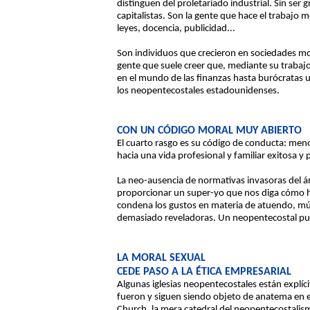
distinguen del proletariado industrial. Sin ser 
capitalistas. Son la gente que hace el trabajo m
leyes, docencia, publicidad...
Son individuos que crecieron en sociedades mo
gente que suele creer que, mediante su trabaj
en el mundo de las finanzas hasta burócratas un
los neopentecostales estadounidenses.
CON UN CÓDIGO MORAL MUY ABIERTO
El cuarto rasgo es su código de conducta: meno
hacia una vida profesional y familiar exitosa y 
La neo-ausencia de normativas invasoras del ámb
proporcionar un super-yo que nos diga cómo h
condena los gustos en materia de atuendo, músi
demasiado reveladoras. Un neopentecostal pue
LA MORAL SEXUAL
CEDE PASO A LA ÉTICA EMPRESARIAL
Algunas iglesias neopentecostales están explíc
fueron y siguen siendo objeto de anatema en e
Church, la mera catedral del neopentecostalis