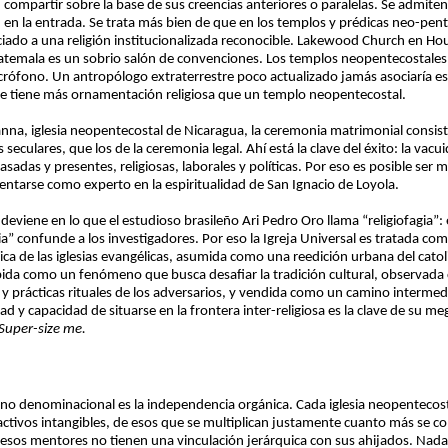
mpartir sobre la base de sus creencias anteriores o paralelas. Se admiten
n en la entrada. Se trata más bien de que en los templos y prédicas neo-pen
ociado a una religión institucionalizada reconocible. Lakewood Church en Ho
temala es un sobrio salón de convenciones. Los templos neopentecostales ca
crófono. Un antropólogo extraterrestre poco actualizado jamás asociaría eso
se tiene más ornamentación religiosa que un templo neopentecostal.
anna, iglesia neopentecostal de Nicaragua, la ceremonia matrimonial consis
eculares, que los de la ceremonia legal. Ahí está la clave del éxito: la vacu
sadas y presentes, religiosas, laborales y políticas. Por eso es posible se
ntarse como experto en la espiritualidad de San Ignacio de Loyola.
deviene en lo que el estudioso brasileño Ari Pedro Oro llama “religiofagia”
gia” confunde a los investigadores. Por eso la Igreja Universal es tratada co
 de las iglesias evangélicas, asumida como una reedición urbana del catoli
hibida como un fenómeno que busca desafiar la tradición cultural, observada 
 y prácticas rituales de los adversarios, y vendida como un camino intermedi
ad y capacidad de situarse en la frontera inter-religiosa es la clave de su me
Super-size me.
no denominacional es la independencia orgánica. Cada iglesia neopentecos
ivos intangibles, de esos que se multiplican justamente cuanto más se comp
ro esos mentores no tienen una vinculación jerárquica con sus ahijados. Na