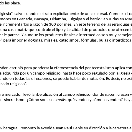
o les place.
glesia”, salvo cuando se trata explícitamente de una sucursal. Como es el 
ores en Granada, Masaya, Diriamba, Juigalpa y el barrio San Judas en Ma
 incrementarlos a razón de 300 por mes. En este terreno de las jerarquías el
na casa matriz que controle el tipo y la calidad de productos que ofrecen 
or le parece. Y aunque los productos finales e intermedios son muy semeja
o” para imponer dogmas, misales, catecismos, fórmulas, bulas o interdictos 
Bastian escribió para ponderar la efervescencia del pentecostalismo aplica co
quirida por un campo religioso, hasta hace poco regulado por la Iglesia c
lando en todas las direcciones, se puede hablar de mutación. Es decir, no exi
cado religioso”.
re mercado, llevó la liberalización al campo religioso, donde nacen, crecen 
 del sincretismo. ¿Cómo son esos
malls,
qué venden y cómo lo venden? Hay qu
Nicaragua. Remonto la avenida Jean Paul Genie en dirección a la carretera 