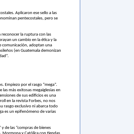
tales. Aplicaron ese sello a las
denominan pentecostales, pero se
 reconocer la ruptura con las
brayan un cambio en la ética y la
s de comunicación, adoptan una
brasileños (en Guatemala demonizan
idad”.
s. Empiezo por el rasgo “mega”.
e las más exitosas megaiglesias en
ensiones de sus edificios es una
oll en la revista Forbes, no nos
su rasgo exclusivo ni abarca todo
ga es un epifenómeno de varias
” y de las “compras de bienes
a, Mormona y Católica con tiendas