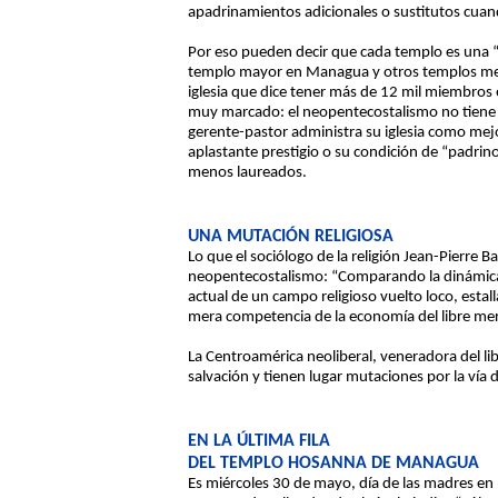
apadrinamientos adicionales o sustitutos cuand
Por eso pueden decir que cada templo es una “i
templo mayor en Managua y otros templos men
iglesia que dice tener más de 12 mil miembros e
muy marcado: el neopentecostalismo no tiene u
gerente-pastor administra su iglesia como mej
aplastante prestigio o su condición de “padrin
menos laureados.
UNA MUTACIÓN RELIGIOSA
Lo que el sociólogo de la religión Jean-Pierre 
neopentecostalismo: “Comparando la dinámica ad
actual de un campo religioso vuelto loco, estal
mera competencia de la economía del libre mer
La Centroamérica neoliberal, veneradora del lib
salvación y tienen lugar mutaciones por la vía
EN LA ÚLTIMA FILA
DEL TEMPLO HOSANNA DE MANAGUA
Es miércoles 30 de mayo, día de las madres en 