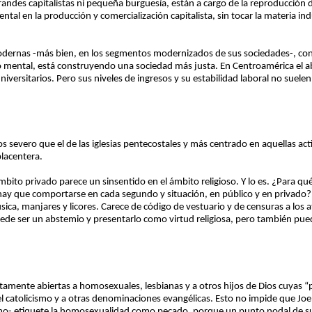
grandes capitalistas ni pequeña burguesía, están a cargo de la reproducción d
ental en la producción y comercialización capitalista, sin tocar la materia ind
dernas -más bien, en los segmentos modernizados de sus sociedades-, con 
o mental, está construyendo una sociedad más justa. En Centroamérica el 
iversitarios. Pero sus niveles de ingresos y su estabilidad laboral no suele
s severo que el de las iglesias pentecostales y más centrado en aquellas ac
placentera.
ito privado parece un sinsentido en el ámbito religioso. Y lo es. ¿Para qué e
ay que comportarse en cada segundo y situación, en público y en privado?
ca, manjares y licores. Carece de código de vestuario y de censuras a los a
de ser un abstemio y presentarlo como virtud religiosa, pero también pued
itamente abiertas a homosexuales, lesbianas y a otros hijos de Dios cuyas “
l catolicismo y a otras denominaciones evangélicas. Esto no impide que Jo
mo- etiquete la homosexualidad como pecado, porque un punto nodal de sus 