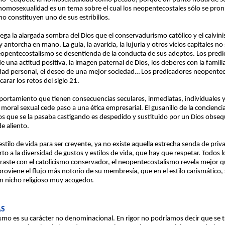
la homosexualidad es un tema sobre el cual los neopentecostales sólo se pr
no constituyen uno de sus estribillos.
lega la alargada sombra del Dios que el conservadurismo católico y el calv
antorcha en mano. La gula, la avaricia, la lujuria y otros vicios capitales n
eopentecostalismo se desentienda de la conducta de sus adeptos. Los predic
de una actitud positiva, la imagen paternal de Dios, los deberes con la famil
ridad personal, el deseo de una mejor sociedad… Los predicadores neopentec
arar los retos del siglo 21.
ortamiento que tienen consecuencias seculares, inmediatas, individuales y f
moral sexual cede paso a una ética empresarial. El gusanillo de la conciencia
s que se la pasaba castigando es despedido y sustituido por un Dios obseq
e aliento.
stilo de vida para ser creyente, ya no existe aquella estrecha senda de priv
to a la diversidad de gustos y estilos de vida, que hay que respetar. Todos l
aste con el catolicismo conservador, el neopentecostalismo revela mejor q
proviene el flujo más notorio de su membresía, que en el estilo carismático,
n nicho religioso muy acogedor.
AS
ismo es su carácter no denominacional. En rigor no podríamos decir que se 