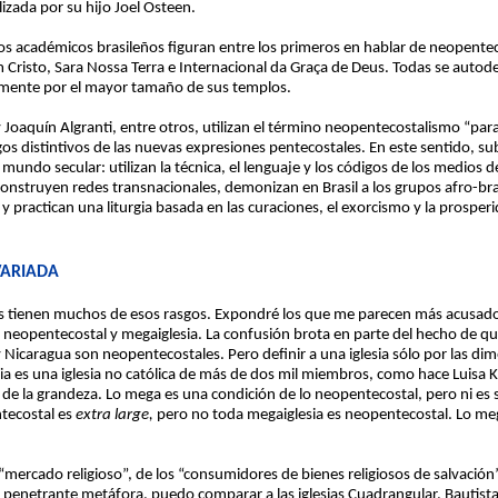
zada por su hijo Joel Osteen.
s académicos brasileños figuran entre los primeros en hablar de neopentecos
m Cristo, Sara Nossa Terra e Internacional da Graça de Deus. Todas se auto
amente por el mayor tamaño de sus templos.
 Joaquín Algranti, entre otros, utilizan el término neopentecostalismo “para
sgos distintivos de las nuevas expresiones pentecostales. En este sentido, su
 el mundo secular: utilizan la técnica, el lenguaje y los códigos de los medio
, construyen redes transnacionales, demonizan en Brasil a los grupos afro-
) y practican una liturgia basada en las curaciones, el exorcismo y la prosper
VARIADA
as tienen muchos de esos rasgos. Expondré los que me parecen más acusado
s neopentecostal y megaiglesia. La confusión brota en parte del hecho de qu
Nicaragua son neopentecostales. Pero definir a una iglesia sólo por las dim
a es una iglesia no católica de más de dos mil miembros, como hace Luisa Kr
de la grandeza. Lo mega es una condición de lo neopentecostal, pero ni es 
ntecostal es
extra large,
pero no toda megaiglesia es neopentecostal. Lo me
 “mercado religioso”, de los “consumidores de bienes religiosos de salvación
 penetrante metáfora, puedo comparar a las iglesias Cuadrangular, Bautist