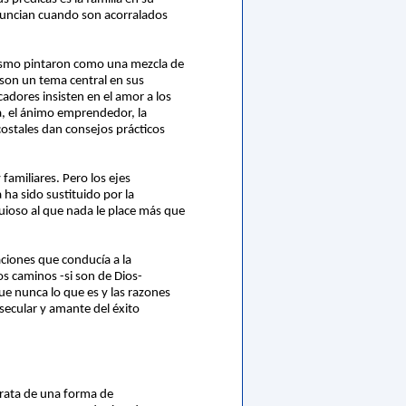
onuncian cuando son acorralados
inismo pintaron como una mezcla de
o son un tema central en sus
adores insisten en el amor a los
ia, el ánimo emprendedor, la
ostales dan consejos prácticos
amiliares. Pero los ejes
 ha sido sustituido por la
uioso al que nada le place más que
aciones que conducía a la
os caminos -si son de Dios-
ue nunca lo que es y las razones
 secular y amante del éxito
trata de una forma de