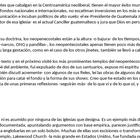
etes que cabalgan en la Centroamérica neoliberal, tienen el mayor éxito mu
n fondos nacionales e internacionales, no escatiman inversiones en los más 
nicación e incuban políticos de alto vuelo: el ex-Presidente de Guatemala J
r de esa iglesia- es el actual Canciller guatemalteco y jura que Dios en pers
su doctrina, los neopenecostales están a la altura -o bajura- de los tiempos,
erie-narcos, ONG y pandillas-, los neopentecostales apenas tienen poco más 
arga gestación, como en el caso de los otros jinetes, también se llevó a ca
te texto y en el próximo visité los más prominentes templos del neopenteco
del ambiente, fui expulsado de dos de sus santuarios, expuse mi espíritu 
én discutí acremente- con algunos de sus fieles, leí las obras de algunos
isión para catar el fondo y la forma de sus shows. Creo que he estado en los
 de unas primeras reflexiones -seguirán más- de lo que vi y de lo que oí, y
i es asumido por ninguna de las iglesias que designa. Es un ejemplo más de 
n documentada, apuntalando argumentos con base empírica, parecen justifica
a englobarlas en un solo bolsón. Muchas de ellas son escisiones o transfor
jemplo, Lakewood Church -la más grande en Estados Unidos, fue fundada or