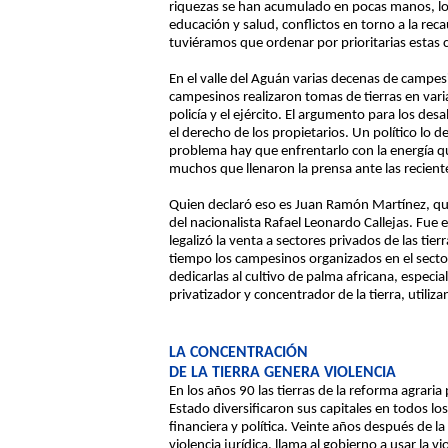
riquezas se han acumulado en pocas manos, los 
educación y salud, conflictos en torno a la rec
tuviéramos que ordenar por prioritarias estas co
En el valle del Aguán varias decenas de campes
campesinos realizaron tomas de tierras en var
policía y el ejército. El argumento para los d
el derecho de los propietarios. Un político lo 
problema hay que enfrentarlo con la energía qu
muchos que llenaron la prensa ante las recient
Quien declaró eso es Juan Ramón Martínez, quie
del nacionalista Rafael Leonardo Callejas. Fue
legalizó la venta a sectores privados de las ti
tiempo los campesinos organizados en el secto
dedicarlas al cultivo de palma africana, espec
privatizador y concentrador de la tierra, util
LA CONCENTRACIÓN
DE LA TIERRA GENERA VIOLENCIA
En los años 90 las tierras de la reforma agrar
Estado diversificaron sus capitales en todos l
financiera y política. Veinte años después de l
violencia jurídica, llama al gobierno a usar la 