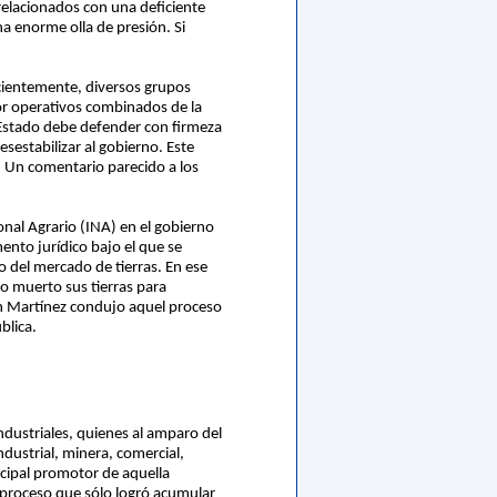
 relacionados con una deficiente
na enorme olla de presión. Si
ecientemente, diversos grupos
or operativos combinados de la
l Estado debe defender con firmeza
esestabilizar al gobierno. Este
. Un comentario parecido a los
nal Agrario (INA) en el gobierno
ento jurídico bajo el que se
no del mercado de tierras. En ese
o muerto sus tierras para
món Martínez condujo aquel proceso
blica.
ndustriales, quienes al amparo del
dustrial, minera, comercial,
incipal promotor de aquella
un proceso que sólo logró acumular