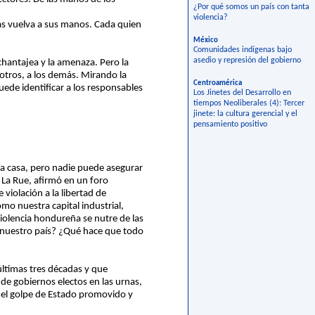
¿Por qué somos un país con tanta
violencia?
 vuelva a sus manos. Cada quien
México
Comunidades indígenas bajo
asedio y represión del gobierno
chantajea y la amenaza. Pero la
a otros, a los demás. Mirando la
Centroamérica
uede identificar a los responsables
Los Jinetes del Desarrollo en
tiempos Neoliberales (4): Tercer
jinete: la cultura gerencial y el
pensamiento positivo
la casa, pero nadie puede asegurar
k La Rue, afirmó en un foro
violación a la libertad de
o nuestra capital industrial,
iolencia hondureña se nutre de las
e nuestro país? ¿Qué hace que todo
últimas tres décadas y que
e gobiernos electos en las urnas,
 el golpe de Estado promovido y