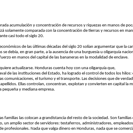
celerada acumulación y concentración de recursos y riquezas en manos de po
uizá solamente comparada con la concentración de tierras y recursos en man
te casi todo el siglo 20.
 y económicos de las últimas décadas del siglo 20 solían argumentar que la c
s se debía, en gran parte, a la ausencia de una burguesía u oligarquía naci
fuerzo en manos del capital de las bananeras en la modalidad de enclave.
requiere actualizarse. Honduras cuenta hoy con una oligarquía que,
aval de las instituciones del Estado, ha logrado el control de todos los hilos: 
, las comunicaciones, el turismo y el transporte. Las decisiones que de verd
apellidos. Ellas controlan, concentran, explotan y convierten en capital la 
 la pequeña y mediana empresa.
s familias las colocan a grandistancia del resto de la sociedad. Son familias 
o, un amplio sector de servidores: testaferros, administradores, empleados,
e profesionales. Nada que valga dinero en Honduras, nada que se comercial