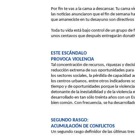
Por fin te vas a la cama a descansar. Tu cama vi
las noticias anunciaron que el fin de semana ha
que amaneciste en tu desayuno son directivos d
Toda tu vida está bajo control de un grupo de 
unos centavos que después entregarán donativos 
ESTE ESCÁNDALO
PROVOCA VIOLENCIA
Tal concentración de recursos, riquezas y dec
reducción extrema de sus oportunidades para co
los sectores sociales, la pérdida de capacidad
los centros urbanos, entre otros indicadores so
tiempo y de oportunidades porque la violencia 
detonante de la inestabilidad y de la violenci
desarrollado en tan sólo treinta años con un Es
bien común. Con frecuencia, se ha desarrollado 
SEGUNDO RASGO:
ACUMULACIÓN DE CONFLICTOS
Un segundo rasgo definidor de las últimas tres