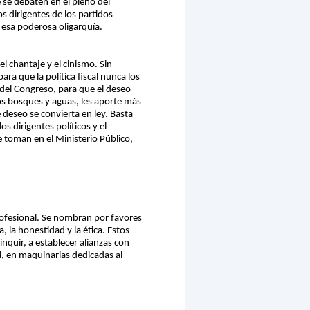
 se debaten en el pleno del
 dirigentes de los partidos
a esa poderosa oligarquía.
l chantaje y el cinismo. Sin
ara que la política fiscal nunca los
 del Congreso, para que el deseo
los bosques y aguas, les aporte más
 deseo se convierta en ley. Basta
s dirigentes políticos y el
 toman en el Ministerio Público,
rofesional. Se nombran por favores
 la honestidad y la ética. Estos
nquir, a establecer alianzas con
al, en maquinarias dedicadas al