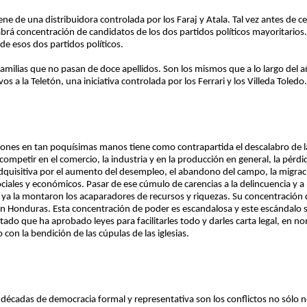
ene de una distribuidora controlada por los Faraj y Atala. Tal vez antes de c
brá concentración de candidatos de los dos partidos políticos mayoritarios. 
e esos dos partidos políticos.
familias que no pasan de doce apellidos. Son los mismos que a lo largo del a
a la Teletón, una iniciativa controlada por los Ferrari y los Villeda Toledo.
isiones en tan poquísimas manos tiene como contrapartida el descalabro de
mpetir en el comercio, la industria y en la producción en general, la pérd
 adquisitiva por el aumento del desempleo, el abandono del campo, la migra
ciales y económicos. Pasar de ese cúmulo de carencias a la delincuencia y a l
ya la montaron los acaparadores de recursos y riquezas. Su concentración d
a en Honduras. Esta concentración de poder es escandalosa y este escándalo 
tado que ha aprobado leyes para facilitarles todo y darles carta legal, en no
con la bendición de las cúpulas de las iglesias.
 décadas de democracia formal y representativa son los conflictos no sólo n