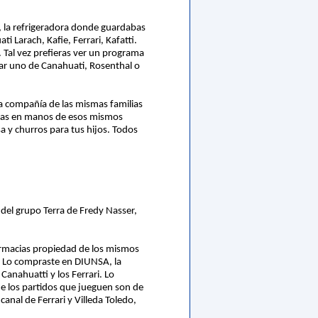
es, la refrigeradora donde guardabas
 Larach, Kafie, Ferrari, Kafatti.
. Tal vez prefieras ver un programa
prar uno de Canahuati, Rosenthal o
na compañía de las mismas familias
icias en manos de esos mismos
a y churros para tus hijos. Todos
 del grupo Terra de Fredy Nasser,
farmacias propiedad de los mismos
r. Lo compraste en DIUNSA, la
anahuatti y los Ferrari. Lo
de los partidos que jueguen son de
canal de Ferrari y Villeda Toledo,