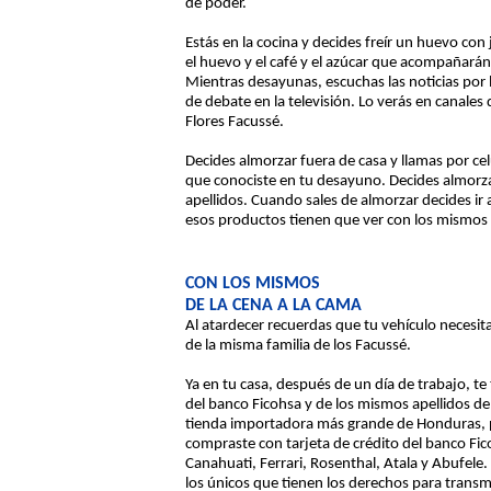
de poder.
Estás en la cocina y decides freír un huevo con 
el huevo y el café y el azúcar que acompañarán 
Mientras desayunas, escuchas las noticias por l
de debate en la televisión. Lo verás en canales
Flores Facussé.
Decides almorzar fuera de casa y llamas por ce
que conociste en tu desayuno. Decides almorza
apellidos. Cuando sales de almorzar decides ir
esos productos tienen que ver con los mismos 
CON LOS MISMOS
DE LA CENA A LA CAMA
Al atardecer recuerdas que tu vehículo necesita
de la misma familia de los Facussé.
Ya en tu casa, después de un día de trabajo, t
del banco Ficohsa y de los mismos apellidos de 
tienda importadora más grande de Honduras, pro
compraste con tarjeta de crédito del banco Fic
Canahuati, Ferrari, Rosenthal, Atala y Abufele. 
los únicos que tienen los derechos para transmi