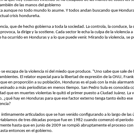
. También de las manos del gobierno
ta aunque no todo mundo lo asume. Y todos andan buscando que Honduras
actual crisis hondureña.
cia, que de hecho gobierna a toda la sociedad. La controla, la conduce, la 
provoca, la dirige y la sostiene. Cada sector le echa la culpa de la violencia 
 ha ocurrido en Honduras y a lo que puede venir. Mirando la violencia, se p
se escapa de la violencia ni del miedo que produce. “Uno sabe que sale de 
ambientes. El relator especial para la libertad de expresión de la ONU, Fran
que en proporción a su población, Honduras es el país con la más alarmante 
sesinado a más periodistas en menos tiempo. San Pedro Sula es conocida com
d que en muertes violentas le quitó el primer puesto a Ciudad Juárez. La v
ro, ¿qué hay en Honduras para que ese factor externo tenga tanto éxito es
encia?
íntimamente articulados que se han venido configurando a lo largo de las 
. Hablamos de tres décadas porque fue en 1982 cuando comenzó el período d
damente hasta que en junio de 2009 se rompió abruptamente el proceso con
asta entonces en el gobierno.