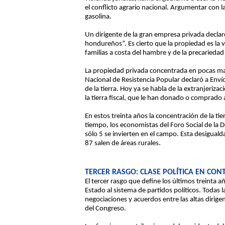
el conflicto agrario nacional. Argumentar con la 
gasolina.
Un dirigente de la gran empresa privada declar
hondureños”. Es cierto que la propiedad es la v
familias a costa del hambre y de la precariedad
La propiedad privada concentrada en pocas mano
Nacional de Resistencia Popular declaró a Enví
de la tierra. Hoy ya se habla de la extranjerizaci
la tierra fiscal, que le han donado o comprado
En estos treinta años la concentración de la t
tiempo, los economistas del Foro Social de la
sólo 5 se invierten en el campo. Esta desigual
87 salen de áreas rurales.
TERCER RASGO: CLASE POLÍTICA EN CON
El tercer rasgo que define los últimos treinta a
Estado al sistema de partidos políticos. Todas
negociaciones y acuerdos entre las altas dirige
del Congreso.