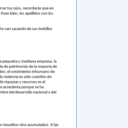
errar tus ojos, recordarás que en
Pues bien, los apellidos con los
ño van sacando de sus bolsillos
 la pequeña y mediana empresa, la
ida de patrimonio de la mayoría de
ción, el crecimiento inhumano de
a violencia es sólo cuestión de
e riquezas y recursos es el
se acrecienta porque se ha
mbre del desarrollo nacional y del
o resueltos sino acumulados. Si las