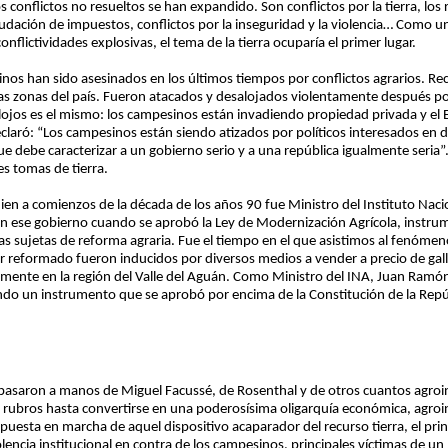
conflictos no resueltos se han expandido. Son conflictos por la tierra, los
audación de impuestos, conflictos por la inseguridad y la violencia… Como u
nflictividades explosivas, el tema de la tierra ocuparía el primer lugar.
inos han sido asesinados en los últimos tiempos por conflictos agrarios. R
ias zonas del país. Fueron atacados y desalojados violentamente después p
esalojos es el mismo: los campesinos están invadiendo propiedad privada y e
declaró: “Los campesinos están siendo atizados por políticos interesados en d
e debe caracterizar a un gobierno serio y a una república igualmente seria”
es tomas de tierra.
n a comienzos de la década de los años 90 fue Ministro del Instituto Nacio
 en ese gobierno cuando se aprobó la Ley de Modernización Agrícola, instrum
erras sujetas de reforma agraria. Fue el tiempo en el que asistimos al fenóme
r reformado fueron inducidos por diversos medios a vender a precio de gall
ialmente en la región del Valle del Aguán. Como Ministro del INA, Juan Ra
izando un instrumento que se aprobó por encima de la Constitución de la Repú
ia pasaron a manos de Miguel Facussé, de Rosenthal y de otros cuantos agroi
os rubros hasta convertirse en una poderosísima oligarquía económica, agroin
a puesta en marcha de aquel dispositivo acaparador del recurso tierra, el pr
violencia institucional en contra de los campesinos, principales víctimas de 