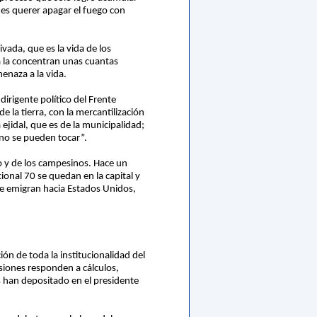
a, es querer apagar el fuego con
vada, que es la vida de los
ra la concentran unas cuantas
menaza a la vida.
irigente político del Frente
 la tierra, con la mercantilización
ra ejidal, que es de la municipalidad;
 no se pueden tocar”.
o y de los campesinos. Hace un
onal 70 se quedan en la capital y
que emigran hacia Estados Unidos,
ión de toda la institucionalidad del
isiones responden a cálculos,
os han depositado en el presidente