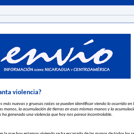
anta violencia?
as más nuevas y gruesas raíces se pueden identificar viendo lo ocurrido en 
as manos, la acumulación de tierras en esas mismas manos y la acumulació
 ha generado una violencia que hoy nos parece incontrolable.
en la que hoy estamos viviendo se ha escapado de las manos de todos los se