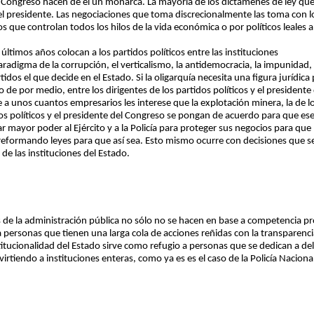
l Congreso hacen de él un monarca. La mayoría de los dictámenes de ley que
 presidente. Las negociaciones que toma discrecionalmente las toma con los
s que controlan todos los hilos de la vida económica o por políticos leales 
últimos años colocan a los partidos políticos entre las instituciones
radigma de la corrupción, el verticalismo, la antidemocracia, la impunidad, e
os el que decide en el Estado. Si la oligarquía necesita una figura jurídica p
de por medio, entre los dirigentes de los partidos políticos y el presidente
e a unos cuantos empresarios les interese que la explotación minera, la de 
dos políticos y el presidente del Congreso se pongan de acuerdo para que ese
mayor poder al Ejército y a la Policía para proteger sus negocios para que lo
formando leyes para que así sea. Esto mismo ocurre con decisiones que se
de las instituciones del Estado.
s de la administración pública no sólo no se hacen en base a competencia p
 personas que tienen una larga cola de acciones reñidas con la transparencia,
titucionalidad del Estado sirve como refugio a personas que se dedican a deli
irtiendo a instituciones enteras, como ya es es el caso de la Policía Nacion