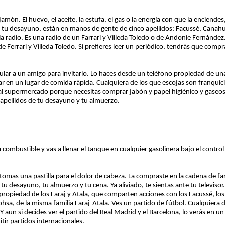
jamón. El huevo, el aceite, la estufa, el gas o la energía con que la enciend
tu desayuno, están en manos de gente de cinco apellidos: Facussé, Canahuati
a radio. Es una radio de un Farrari y Villeda Toledo o de Andonie Fernández
 de Ferrari y Villeda Toledo. Si prefieres leer un periódico, tendrás que com
lular a un amigo para invitarlo. Lo haces desde un teléfono propiedad de u
r en un lugar de comida rápida. Cualquiera de los que escojas son franqu
 al supermercado porque necesitas comprar jabón y papel higiénico y gaseos
apellidos de tu desayuno y tu almuerzo.
 combustible y vas a llenar el tanque en cualquier gasolinera bajo el control
e tomas una pastilla para el dolor de cabeza. La compraste en la cadena de 
tu desayuno, tu almuerzo y tu cena. Ya aliviado, te sientas ante tu televiso
piedad de los Faraj y Atala, que comparten acciones con los Facussé, los C
ohsa, de la misma familia Faraj-Atala. Ves un partido de fútbol. Cualquiera 
Y aun si decides ver el partido del Real Madrid y el Barcelona, lo verás en un 
tir partidos internacionales.