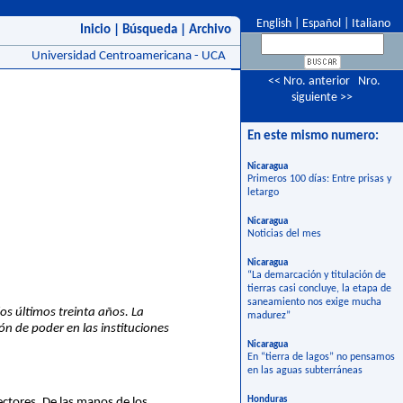
English
|
Español
|
Italiano
Inicio
|
Búsqueda
|
Archivo
Universidad Centroamericana - UCA
<< Nro. anterior
Nro.
siguiente >>
En este mismo numero:
Nicaragua
Primeros 100 días: Entre prisas y
letargo
Nicaragua
Noticias del mes
Nicaragua
“La demarcación y titulación de
tierras casi concluye, la etapa de
saneamiento nos exige mucha
los últimos treinta años. La
madurez”
n de poder en las instituciones
Nicaragua
En “tierra de lagos” no pensamos
en las aguas subterráneas
Honduras
ctores. De las manos de los