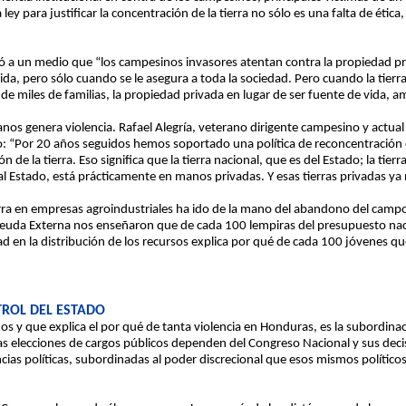
ley para justificar la concentración de la tierra no sólo es una falta de étic
ó a un medio que “los campesinos invasores atentan contra la propiedad pri
ida, pero sólo cuando se le asegura a toda la sociedad. Pero cuando la tier
 de miles de familias, la propiedad privada en lugar de ser fuente de vida, a
s genera violencia. Rafael Alegría, veterano dirigente campesino y actual d
o: “Por 20 años seguidos hemos soportado una política de reconcentración de
ón de la tierra. Eso significa que la tierra nacional, que es del Estado; la tier
 al Estado, está prácticamente en manos privadas. Y esas tierras privadas ya
ierra en empresas agroindustriales ha ido de la mano del abandono del camp
 Deuda Externa nos enseñaron que de cada 100 lempiras del presupuesto naci
dad en la distribución de los recursos explica por qué de cada 100 jóvenes 
TROL DEL ESTADO
ños y que explica el por qué de tanta violencia en Honduras, es la subordinac
 las elecciones de cargos públicos dependen del Congreso Nacional y sus dec
ncias políticas, subordinadas al poder discrecional que esos mismos polític