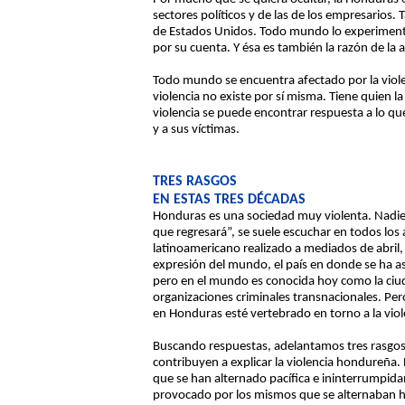
sectores políticos y de las de los empresarios
de Estados Unidos. Todo mundo lo experimen
por su cuenta. Y ésa es también la razón de la 
Todo mundo se encuentra afectado por la violen
violencia no existe por sí misma. Tiene quien la 
violencia se puede encontrar respuesta a lo que
y a sus víctimas.
TRES RASGOS
EN ESTAS TRES DÉCADAS
Honduras es una sociedad muy violenta. Nadie 
que regresará”, se suele escuchar en todos los 
latinoamericano realizado a mediados de abril, 
expresión del mundo, el país en donde se ha a
pero en el mundo es conocida hoy como la ciuda
organizaciones criminales transnacionales. Pe
en Honduras esté vertebrado en torno a la viol
Buscando respuestas, adelantamos tres rasgos 
contribuyen a explicar la violencia hondureña
que se han alternado pacífica e ininterrumpi
provocado por los mismos que se alternaban h