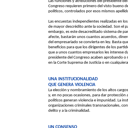
Las funciones y atribuciones del presidente de
Congreso requieren primero del visto bueno del
políticos, controlados por esos mismos apellido
Las encuestas independientes realizadas en los 
de mayor descrédito ante la sociedad. Son el pa
embargo, es este desacreditado sistema de partid
afecte, bastarán unos cuantos acuerdos, dinero 
del empresariado se convierta en ley. Basta qu
beneficios para que los dirigentes de los parti
que a unos cuantos empresarios les interese dar 
presidente del Congreso acaben aprobando o re
en la Corte Suprema de Justicia o en cualquiera 
UNA INSTITUCIONALIDAD
QUE GENERA VIOLENCIA
La elección y nombramiento de los altos cargo
y, en no pocas ocasiones, para dar protección a
políticos generan violencia e impunidad. La ins
organizaciones criminales transnacionales, conv
delito y a la criminalidad.
UN CONSENSO