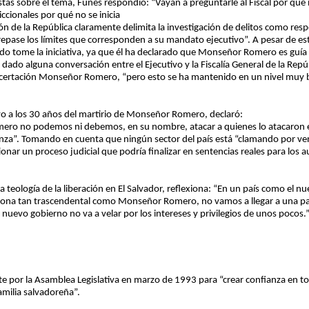
istas sobre el tema, Funes respondió: “Vayan a preguntarle al Fiscal por qu
ccionales por qué no se inicia
ón de la República claramente delimita la investigación de delitos como respon
brepase los límites que corresponden a su mandato ejecutivo”. A pesar de e
ado tome la iniciativa, ya que él ha declarado que Monseñor Romero es guía 
ado alguna conversación entre el Ejecutivo y la Fiscalía General de la Repúb
ncertación Monseñor Romero, “pero esto se ha mantenido en un nivel muy b
ivo a los 30 años del martirio de Monseñor Romero, declaró:
ro no podemos ni debemos, en su nombre, atacar a quienes lo atacaron en
za”. Tomando en cuenta que ningún sector del país está “clamando por ve
ar un proceso judicial que podría finalizar en sentencias reales para los au
la teología de la liberación en El Salvador, reflexiona: “En un país como el nu
rsona tan trascendental como Monseñor Romero, no vamos a llegar a una pa
nuevo gobierno no va a velar por los intereses y privilegios de unos pocos.
por la Asamblea Legislativa en marzo de 1993 para “crear confianza en toda
familia salvadoreña”.