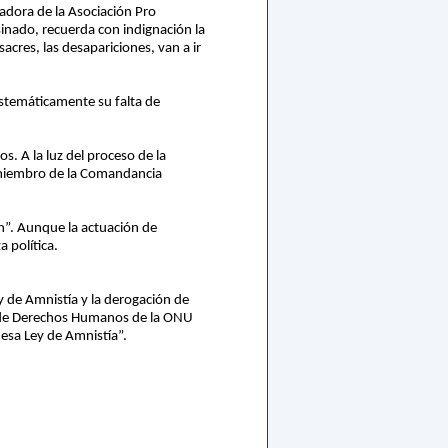
adora de la Asociación Pro
nado, recuerda con indignación la
cres, las desapariciones, van a ir
istemáticamente su falta de
. A la luz del proceso de la
n miembro de la Comandancia
ón”. Aunque la actuación de
 política.
y de Amnistía y la derogación de
té de Derechos Humanos de la ONU
 esa Ley de Amnistía”.