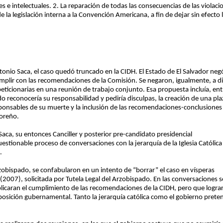
es e intelectuales. 2. La reparación de todas las consecuencias de las violac
 la legislación interna a la Convención Americana, a fin de dejar sin efecto
tonio Saca, el caso quedó truncado en la CIDH. El Estado de El Salvador neg
lir con las recomendaciones de la Comisión. Se negaron, igualmente, a d
eticionarias en una reunión de trabajo conjunto. Esa propuesta incluía, ent
tado reconocería su responsabilidad y pediría disculpas, la creación de una
ponsables de su muerte y la inclusión de las recomendaciones-conclusiones 
doreño.
 Saca, su entonces Canciller y posterior pre-candidato presidencial
estionable proceso de conversaciones con la jerarquía de la Iglesia Católic
.
zobispado, se confabularon en un intento de “borrar” el caso en vísperas
(2007), solicitada por Tutela Legal del Arzobispado. En las conversaciones se
mplicaran el cumplimiento de las recomendaciones de la CIDH, pero que logra
la posición gubernamental. Tanto la jerarquía católica como el gobierno prete