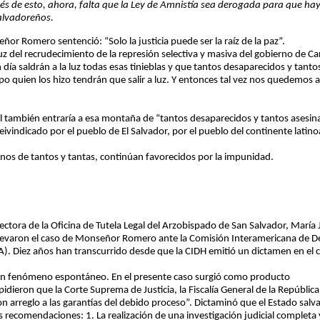
s de esto, ahora, falta que la Ley de Amnistía sea derogada para que haya
salvadoreños.
or Romero sentenció: “Solo la justicia puede ser la raíz de la paz”.
uz del recrudecimiento de la represión selectiva y masiva del gobierno de 
ía saldrán a la luz todas esas tinieblas y que tantos desaparecidos y tant
supo quien los hizo tendrán que salir a luz. Y entonces tal vez nos quedemos
 también entraría a esa montaña de “tantos desaparecidos y tantos asesina
 reivindicado por el pueblo de El Salvador, por el pueblo del continente la
inos de tantos y tantas, continúan favorecidos por la impunidad.
tora de la Oficina de Tutela Legal del Arzobispado de San Salvador, María 
evaron el caso de Monseñor Romero ante la Comisión Interamericana de 
). Diez años han transcurrido desde que la CIDH emitió un dictamen en el 
e un fenómeno espontáneo. En el presente caso surgió como producto
idieron que la Corte Suprema de Justicia, la Fiscalía General de la República
on arreglo a las garantías del debido proceso”. Dictaminó que el Estado sal
es recomendaciones: 1. La realización de una investigación judicial completa y 