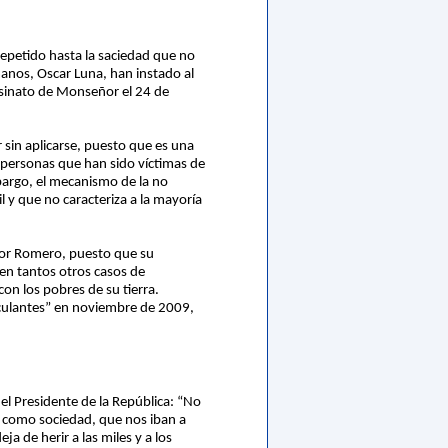
epetido hasta la saciedad que no
anos, Oscar Luna, han instado al
esinato de Monseñor el 24 de
 sin aplicarse, puesto que es una
s personas que han sido víctimas de
mbargo, el mecanismo de la no
l y que no caracteriza a la mayoría
eñor Romero, puesto que su
 en tantos otros casos de
on los pobres de su tierra.
culantes” en noviembre de 2009,
 el Presidente de la República: “No
r como sociedad, que nos iban a
a de herir a las miles y a los