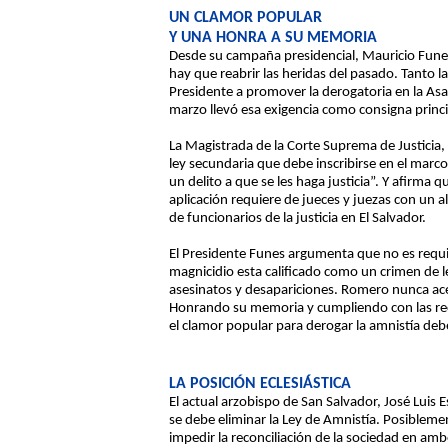
UN CLAMOR POPULAR
Y UNA HONRA A SU MEMORIA
Desde su campaña presidencial, Mauricio Funes
hay que reabrir las heridas del pasado. Tant
Presidente a promover la derogatoria en la As
marzo llevó esa exigencia como consigna princi
La Magistrada de la Corte Suprema de Justicia,
ley secundaria que debe inscribirse en el marco
un delito a que se les haga justicia”. Y afirma
aplicación requiere de jueces y juezas con un a
de funcionarios de la justicia en El Salvador.
El Presidente Funes argumenta que no es requi
magnicidio esta calificado como un crimen de l
asesinatos y desapariciones. Romero nunca acep
Honrando su memoria y cumpliendo con las re
el clamor popular para derogar la amnistía debe
LA POSICIÓN ECLESIÁSTICA
El actual arzobispo de San Salvador, José Luis 
se debe eliminar la Ley de Amnistía. Posiblem
impedir la reconciliación de la sociedad en ambo