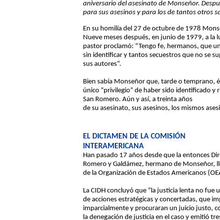
aniversario del asesinato de Monseñor. Despué
para sus asesinos y para los de tantos otros 
En su homilía del 27 de octubre de 1978 Monseñ
Nueve meses después, en junio de 1979, a la l
pastor proclamó: “Tengo fe, hermanos, que un d
sin identificar y tantos secuestros que no se 
sus autores”.
Bien sabía Monseñor que, tarde o temprano, él
único “privilegio” de haber sido identificado y
San Romero. Aún y así, a treinta años
de su asesinato, sus asesinos, los mismos ases
EL DICTAMEN DE LA COMISIÓN
INTERAMERICANA
Han pasado 17 años desde que la entonces Direc
Romero y Galdámez, hermano de Monseñor, ll
de la Organización de Estados Americanos (OEA
La CIDH concluyó que “la justicia lenta no fu
de acciones estratégicas y concertadas, que imp
imparcialmente y procuraran un juicio justo, c
la denegación de justicia en el caso y emitió tr