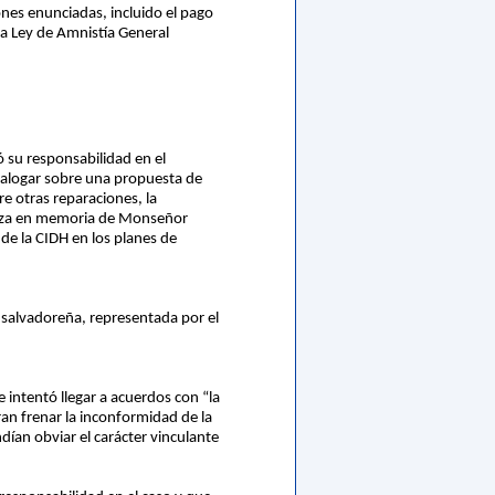
iones enunciadas, incluido el pago
 la Ley de Amnistía General
ó su responsabilidad en el
ialogar sobre una propuesta de
re otras reparaciones, la
 plaza en memoria de Monseñor
de la CIDH en los planes de
a salvadoreña, representada por el
 intentó llegar a acuerdos con “la
ran frenar la inconformidad de la
ndían obviar el carácter vinculante