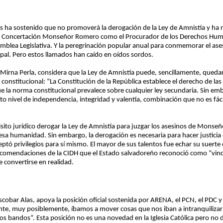
 ha sostenido que no promoverá la derogación de la Ley de Amnistía y ha r
o la Concertación Monseñor Romero como el Procurador de los Derechos Hum
amblea Legislativa. Y la peregrinación popular anual para conmemorar el as
pal. Pero estos llamados han caído en oídos sordos.
 Mirna Perla, considera que la Ley de Amnistía puede, sencillamente, quedar
 constitucional: “La Constitución de la República establece el derecho de la
 que la norma constitucional prevalece sobre cualquier ley secundaria. Sin e
lto nivel de independencia, integridad y valentía, combinación que no es fáci
sito jurídico derogar la Ley de Amnistía para juzgar los asesinos de Mons
esa humanidad. Sin embargo, la derogación es necesaria para hacer justicia
tó privilegios para sí mismo. El mayor de sus talentos fue echar su suerte c
comendaciones de la CIDH que el Estado salvadoreño reconoció como “vin
 convertirse en realidad.
Escobar Alas, apoya la posición oficial sostenida por ARENA, el PCN, el PDC y
ente, muy posiblemente, íbamos a mover cosas que nos iban a intranquiliza
s bandos”. Esta posición no es una novedad en la Iglesia Católica pero no dej