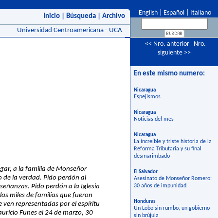
English
|
Español
|
Italiano
Inicio
|
Búsqueda
|
Archivo
Universidad Centroamericana - UCA
<< Nro. anterior
Nro.
siguiente >>
En este mismo numero:
Nicaragua
Espejismos
Nicaragua
Noticias del mes
Nicaragua
La increíble y triste historia de la
Reforma Tributaria y su final
desmarimbado
gar, a la familia de Monseñor
El Salvador
o de la verdad. Pido perdón al
Asesinato de Monseñor Romero:
señanzas. Pido perdón a la Iglesia
30 años de impunidad
as miles de familias que fueron
Honduras
e ven representadas por el espíritu
Un Lobo sin rumbo, un gobierno
uricio Funes el 24 de marzo, 30
sin brújula