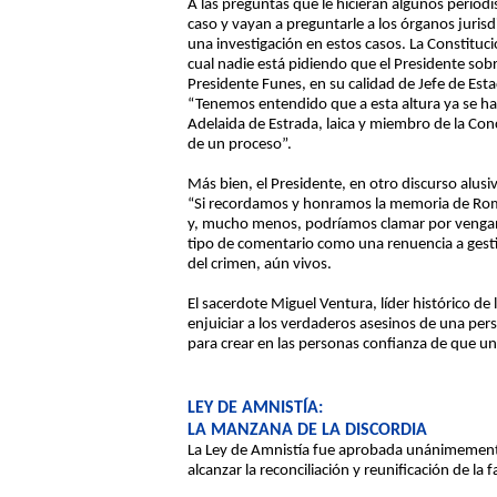
A las preguntas que le hicieran algunos period
caso y vayan a preguntarle a los órganos jurisdi
una investigación en estos casos. La Constituci
cual nadie está pidiendo que el Presidente so
Presidente Funes, en su calidad de Jefe de Est
“Tenemos entendido que a esta altura ya se ha d
Adelaida de Estrada, laica y miembro de la Co
de un proceso”.
Más bien, el Presidente, en otro discurso alus
“Si recordamos y honramos la memoria de Rome
y, mucho menos, podríamos clamar por vengan
tipo de comentario como una renuencia a gestion
del crimen, aún vivos.
El sacerdote Miguel Ventura, líder histórico de 
enjuiciar a los verdaderos asesinos de una pe
para crear en las personas confianza de que un 
LEY DE AMNISTÍA:
LA MANZANA DE LA DISCORDIA
La Ley de Amnistía fue aprobada unánimemente 
alcanzar la reconciliación y reunificación de la 