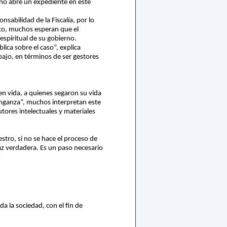
é no abre un expediente en este
sabilidad de la Fiscalía, por lo
sto, muchos esperan que el
espiritual de su gobierno.
lica sobre el caso”, explica
ajo, en términos de ser gestores
 vida, a quienes segaron su vida
nganza”, muchos interpretan este
tores intelectuales y materiales
estro, si no se hace el proceso de
z verdadera. Es un paso necesario
”
 la sociedad, con el fin de