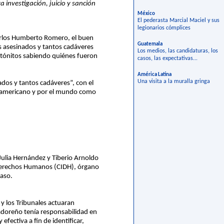
 investigación, juicio y sanción
México
El pederasta Marcial Maciel y sus
legionarios cómplices
Carlos Humberto Romero, el buen
Guatemala
os asesinados y tantos cadáveres
Los medios, las candidaturas, los
 atónitos sabiendo quiénes fueron
casos, las expectativas...
América Latina
Una visita a la muralla gringa
dos y tantos cadáveres”, con el
tinoamericano y por el mundo como
Julia Hernández y Tiberio Arnoldo
Derechos Humanos (CIDH), órgano
caso.
 y los Tribunales actuaran
vadoreño tenía responsabilidad en
efectiva a fin de identificar,