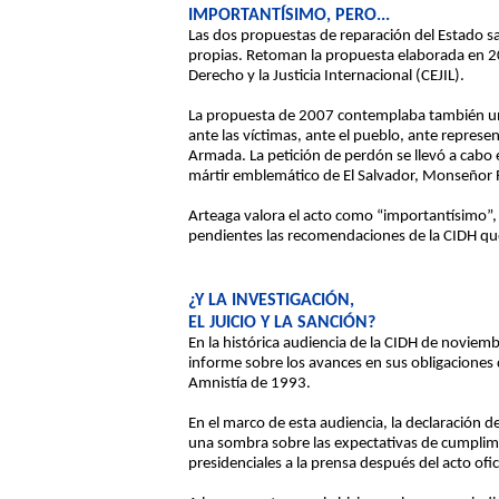
IMPORTANTÍSIMO, PERO...
Las dos propuestas de reparación del Estado sa
propias. Retoman la propuesta elaborada en 200
Derecho y la Justicia Internacional (CEJIL).
La propuesta de 2007 contemplaba también un 
ante las víctimas, ante el pueblo, ante represe
Armada. La petición de perdón se llevó a cabo
mártir emblemático de El Salvador, Monseñor
Arteaga valora el acto como “importantísimo”,
pendientes las recomendaciones de la CIDH que
¿Y LA INVESTIGACIÓN,
EL JUICIO Y LA SANCIÓN?
En la histórica audiencia de la CIDH de noviem
informe sobre los avances en sus obligaciones d
Amnistía de 1993.
En el marco de esta audiencia, la declaración d
una sombra sobre las expectativas de cumplim
presidenciales a la prensa después del acto ofic