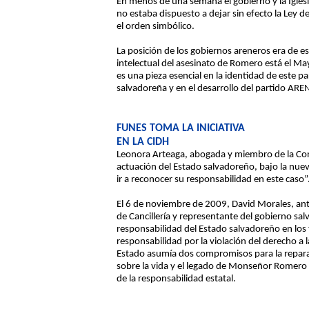
En menos de una semana el gobierno y la Iglesi
no estaba dispuesto a dejar sin efecto la Ley d
el orden simbólico.
La posición de los gobiernos areneros era de e
intelectual del asesinato de Romero está el 
es una pieza esencial en la identidad de este par
salvadoreña y en el desarrollo del partido ARE
FUNES TOMA LA INICIATIVA
EN LA CIDH
Leonora Arteaga, abogada y miembro de la Con
actuación del Estado salvadoreño, bajo la nuev
ir a reconocer su responsabilidad en este caso”
El 6 de noviembre de 2009, David Morales, ante
de Cancillería y representante del gobierno s
responsabilidad del Estado salvadoreño en lo
responsabilidad por la violación del derecho a la
Estado asumía dos compromisos para la reparaci
sobre la vida y el legado de Monseñor Romero 
de la responsabilidad estatal.