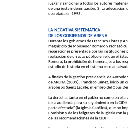
juzgar y sancionar a todos los autores material
de una justa indemnización. 3. La adecuación de
decretada en 1993.
LA NEGATIVA SISTEMÁTICA
DE LOS GOBIERNOS DE ARENA
Durante los gobiernos de Francisco Flores y An
magnicidio de Monseñor Romero y rechazó cump
reparaciones presentada por las instituciones p
realización de un acto público en el que el Es
Romero, la prohibición de homenajes a los res
estudio de historia en el sistema escolar salva
A finales de la gestión presidencial de Antonio
de ARENA (2009), Francisco Laínez, inició un cu
arzobispo Sáenz Lacalle, miembro del Opus Dei
La derecha, tanto en el gobierno como en el ar
de la audiencia para su seguimiento en la CIDH 
parte afectada” (la Iglesia Católica), que no i
Comisión y de los feligreses de la Iglesia con 
de las recomendaciones de la CIDH.