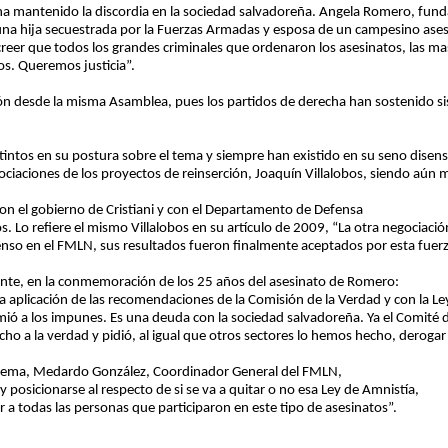
 ha mantenido la discordia en la sociedad salvadoreña. Angela Romero, fund
a hija secuestrada por la Fuerzas Armadas y esposa de un campesino asesi
reer que todos los grandes criminales que ordenaron los asesinatos, las masa
s. Queremos justicia”.
ión desde la misma Asamblea, pues los partidos de derecha han sostenido s
os en su postura sobre el tema y siempre han existido en su seno disensos
ociaciones de los proyectos de reinserción, Joaquín Villalobos, siendo aú
con el gobierno de Cristiani y con el Departamento de Defensa
 Lo refiere el mismo Villalobos en su artículo de 2009, “La otra negociaci
nso en el FMLN, sus resultados fueron finalmente aceptados por esta fuerza
te, en la conmemoración de los 25 años del asesinato de Romero:
la aplicación de las recomendaciones de la Comisión de la Verdad y con la Le
premió a los impunes. Es una deuda con la sociedad salvadoreña. Ya el Comi
ho a la verdad y pidió, al igual que otros sectores lo hemos hecho, derogar
el tema, Medardo González, Coordinador General del FMLN,
 posicionarse al respecto de si se va a quitar o no esa Ley de Amnistía,
ar a todas las personas que participaron en este tipo de asesinatos”.