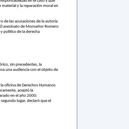
responsabilidad en el caso y que
n material y la reparación moral en
o de las acusaciones de la autoría
. El asesinato de Monseñor Romero
 y político de la derecha
ico, sin precedentes, la
ana una audiencia con el objeto de
e la oficina de Derechos Humanos
eramente, aceptó la
arado en el año 2000:
En segundo lugar, declaró que el