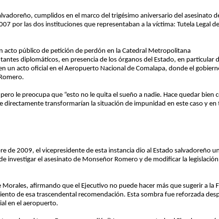
lvadoreño, cumplidos en el marco del trigésimo aniversario del asesinato d
7 por las dos instituciones que representaban a la víctima: Tutela Legal de
acto público de petición de perdón en la Catedral Metropolitana
ntantes diplomáticos, en presencia de los órganos del Estado, en particular 
 en un acto oficial en el Aeropuerto Nacional de Comalapa, donde el gobier
 Romero.
 pero le preocupa que “esto no le quita el sueño a nadie. Hace quedar bien
 directamente transformarían la situación de impunidad en este caso y en 
bre de 2009, el vicepresidente de esta instancia dio al Estado salvadoreño 
e investigar el asesinato de Monseñor Romero y de modificar la legislación a
e Morales, afirmando que el Ejecutivo no puede hacer más que sugerir a la F
iento de esa trascendental recomendación. Esta sombra fue reforzada desp
ial en el aeropuerto.