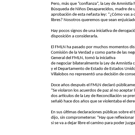
Pero, más que “confianza”, la Ley de Amnistía
Búsqueda de Niños Desaparecidos, madre de un
aprobación de esta nefasta ley: “¿Cómo vas a c
libres? Nosotros queremos que sean enjuiciado
Hay pocos signos de una iniciativa de derogac
disposición a considerarla.
El FMLN ha pasado por muchos momentos distint
Comisión de la Verdad y como parte de las neg
General del FMLN, tomó la iniciativa
de negociar bilateralmente la Ley de Amnistía 
y el Departamento de Estado de Estados Unidos.
Villalobos no representó una decisión de conse
Doce años después el FMLN declaró públicamen
“Se violaron los acuerdos de paz al no aceptar 
dos artículos de la Ley de Reconciliación se 
señaló hace dos años que se violentaba el derec
En sus últimas declaraciones públicas sobre 
dijo, sin comprometerse: “Hay que reflexionar y
si se va a dejar libre el camino para poder juzg