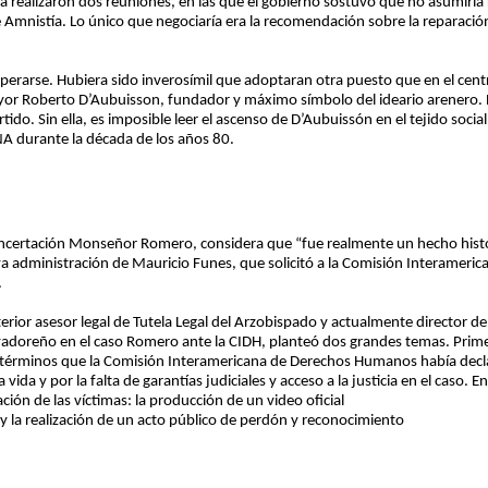
a realizaron dos reuniones, en las que el gobierno sostuvo que no asumiría 
e Amnistía. Lo único que negociaría era la recomendación sobre la reparació
sperarse. Hubiera sido inverosímil que adoptaran otra puesto que en el centr
Mayor Roberto D’Aubuisson, fundador y máximo símbolo del ideario arenero
tido. Sin ella, es imposible leer el ascenso de D’Aubuissón en el tejido social
NA durante la década de los años 80.
certación Monseñor Romero, considera que “fue realmente un hecho histór
a administración de Mauricio Funes, que solicitó a la Comisión Interameric
.
rior asesor legal de Tutela Legal del Arzobispado y actualmente director d
alvadoreño en el caso Romero ante la CIDH, planteó dos grandes temas. Prim
s términos que la Comisión Interamericana de Derechos Humanos había decl
 vida y por la falta de garantías judiciales y acceso a la justicia en el caso. 
ón de las víctimas: la producción de un video oficial
y la realización de un acto público de perdón y reconocimiento