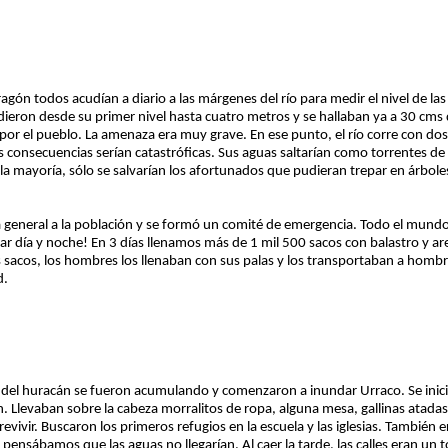
ragón todos acudían a diario a las márgenes del río para medir el nivel de l
eron desde su primer nivel hasta cuatro metros y se hallaban ya a 30 cms de
por el pueblo. La amenaza era muy grave. En ese punto, el río corre con dos 
 las consecuencias serían catastróficas. Sus aguas saltarían como torrentes d
la mayoría, sólo se salvarían los afortunados que pudieran trepar en árboles
ia general a la población y se formó un comité de emergencia. Todo el mund
jar día y noche! En 3 días llenamos más de 1 mil 500 sacos con balastro y 
los sacos, los hombres los llenaban con sus palas y los transportaban a homb
d.
as del huracán se fueron acumulando y comenzaron a inundar Urraco. Se inic
. Llevaban sobre la cabeza morralitos de ropa, alguna mesa, gallinas atadas
vivir. Buscaron los primeros refugios en la escuela y las iglesias. También e
e pensábamos que las aguas no llegarían. Al caer la tarde, las calles eran un 