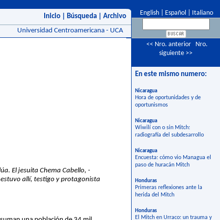
English
|
Español
|
Italiano
Inicio
|
Búsqueda
|
Archivo
Universidad Centroamericana - UCA
<< Nro. anterior
Nro.
siguiente >>
En este mismo numero:
Nicaragua
Hora de oportunidades y de
oportunismos
Nicaragua
Wiwilí con o sin Mitch:
radiografía del subdesarrollo
Nicaragua
Encuesta: cómo vio Managua el
paso de huracán Mitch
úa. El jesuita Chema Cabello, -
stuvo allí, testigo y protagonista
Honduras
Primeras reflexiones ante la
herida del Mitch
Honduras
El Mitch en Urraco: un trauma y
e suman una población de 34 mil