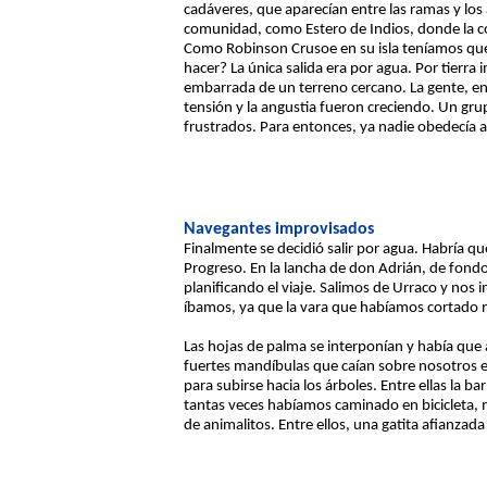
cadáveres, que aparecían entre las ramas y los 
comunidad, como Estero de Indios, donde la co
Como Robinson Crusoe en su isla teníamos que s
hacer? La única salida era por agua. Por tierra
embarrada de un terreno cercano. La gente, enl
tensión y la angustia fueron creciendo. Un grupo
frustrados. Para entonces, ya nadie obedecía a
Navegantes improvisados
Finalmente se decidió salir por agua. Habría qu
Progreso. En la lancha de don Adrián, de fond
planificando el viaje. Salimos de Urraco y nos 
íbamos, ya que la vara que habíamos cortado 
Las hojas de palma se interponían y había que 
fuertes mandíbulas que caían sobre nosotros e
para subirse hacia los árboles. Entre ellas la b
tantas veces habíamos caminado en bicicleta, 
de animalitos. Entre ellos, una gatita afianza