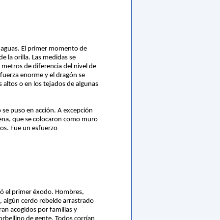
as aguas. El primer momento de
 la orilla. Las medidas se
metros de diferencia del nivel de
e fuerza enorme y el dragón se
 altos o en los tejados de algunas
o se puso en acción. A excepción
arena, que se colocaron como muro
ros. Fue un esfuerzo
ió el primer éxodo. Hombres,
, algún cerdo rebelde arrastrado
ran acogidos por familias y
torbellino de gente. Todos corrían