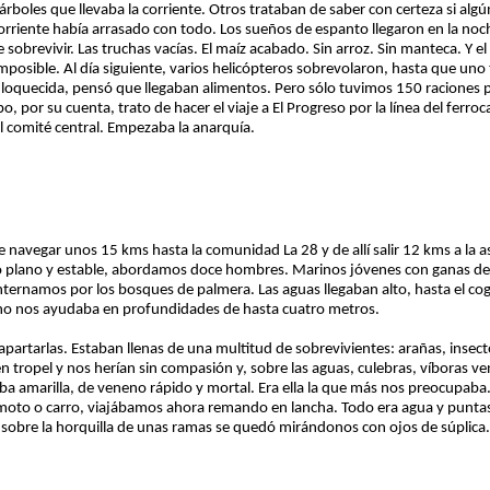
árboles que llevaba la corriente. Otros trataban de saber con certeza si alg
rriente había arrasado con todo. Los sueños de espanto llegaron en la noc
obrevivir. Las truchas vacías. El maíz acabado. Sin arroz. Sin manteca. Y 
 imposible. Al día siguiente, varios helicópteros sobrevolaron, hasta que uno
oquecida, pensó que llegaban alimentos. Pero sólo tuvimos 150 raciones pa
, por su cuenta, trato de hacer el viaje a El Progreso por la línea del ferroc
l comité central. Empezaba la anarquía.
e navegar unos 15 kms hasta la comunidad La 28 y de allí salir 12 kms a la a
o plano y estable, abordamos doce hombres. Marinos jóvenes con ganas de 
internamos por los bosques de palmera. Las aguas llegaban alto, hasta el co
no nos ayudaba en profundidades de hasta cuatro metros.
apartarlas. Estaban llenas de una multitud de sobrevivientes: arañas, inse
n tropel y nos herían sin compasión y, sobre las aguas, culebras, víboras
arba amarilla, de veneno rápido y mortal. Era ella la que más nos preocupaba.
moto o carro, viajábamos ahora remando en lancha. Todo era agua y puntas
da sobre la horquilla de unas ramas se quedó mirándonos con ojos de súplica.