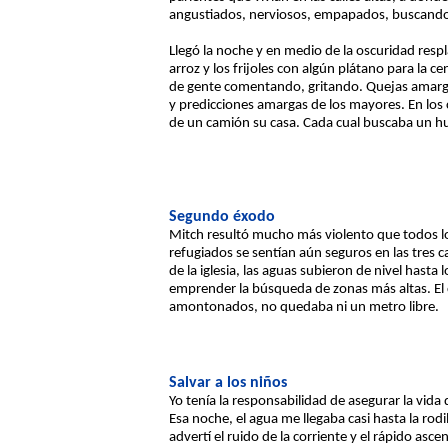
angustiados, nerviosos, empapados, buscando r
Llegó la noche y en medio de la oscuridad resp
arroz y los frijoles con algún plátano para la c
de gente comentando, gritando. Quejas amargas 
y predicciones amargas de los mayores. En los 
de un camión su casa. Cada cual buscaba un hue
Segundo éxodo
Mitch resultó mucho más violento que todos los
refugiados se sentían aún seguros en las tres 
de la iglesia, las aguas subieron de nivel hasta 
emprender la búsqueda de zonas más altas. El c
amontonados, no quedaba ni un metro libre.
Salvar a los niños
Yo tenía la responsabilidad de asegurar la vida 
Esa noche, el agua me llegaba casi hasta la ro
advertí el ruido de la corriente y el rápido asc