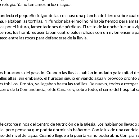
efugio. Ya no teníamos ni luz ni agua.
landecía el pequeño fulgor de las cocinas: una plancha de hierro sobre cua
ena. Faltaban las tortillas. Ni funcionaba el molino ni había tiempo para amas
por el futuro, lamentaciones de pérdidas. El resto de la noche fue una vigi
cerros, los hombres asentaban cuatro palos rollizos con un nylon encima par
co entre las rocas para defenderse de la lluvia.
 huracanes del pasado. Cuando las lluvias habían inundado ya la mitad de l
calles altas. Sin embargo, el huracán siguió enviando agua y provocó pronto
los tobillos. Pronto, ya llegaban hasta las rodillas. De nuevo, todos a recoger
erro de la Comandancia, el de Canales y, sobre todo, el cerro del hospital 
de catorce niños del Centro de Nutrición de la Iglesia. Los habíamos llevado 
dilla, pero pensaba que podría dormir sin bañarme. Con la luz de una cande
enso del nivel del agua. Cuando llegué a la puerta ya no podía abrir. Con gra