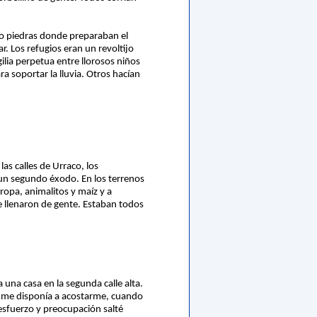
tro piedras donde preparaban el
ar. Los refugios eran un revoltijo
lia perpetua entre llorosos niños
a soportar la lluvia. Otros hacían
as calles de Urraco, los
 un segundo éxodo. En los terrenos
 ropa, animalitos y maíz y a
se llenaron de gente. Estaban todos
a una casa en la segunda calle alta.
la me disponía a acostarme, cuando
n esfuerzo y preocupación salté