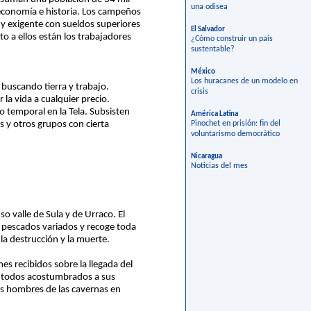
una odisea
 economía e historia. Los campeños
 y exigente con sueldos superiores
El Salvador
o a ellos están los trabajadores
¿Cómo construir un país
sustentable?
México
Los huracanes de un modelo en
 buscando tierra y trabajo.
crisis
 la vida a cualquier precio.
 temporal en la Tela. Subsisten
América Latina
s y otros grupos con cierta
Pinochet en prisión: fin del
voluntarismo democrático
Nicaragua
Noticias del mes
so valle de Sula y de Urraco. El
 pescados variados y recoge toda
la destrucción y la muerte.
es recibidos sobre la llegada del
n todos acostumbrados a sus
los hombres de las cavernas en