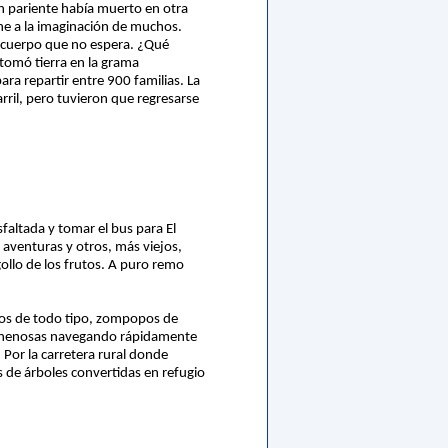
ún pariente había muerto en otra
he a la imaginación de muchos.
el cuerpo que no espera. ¿Qué
 tomó tierra en la grama
ra repartir entre 900 familias. La
arril, pero tuvieron que regresarse
sfaltada y tomar el bus para El
aventuras y otros, más viejos,
gollo de los frutos. A puro remo
ctos de todo tipo, zompopos de
 venenosas navegando rápidamente
 Por la carretera rural donde
 de árboles convertidas en refugio