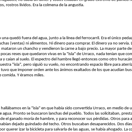
tos, rostros lívidos. Era la colmena de la angustia.
o una quedó fuera del agua, junto a la línea del ferrocarril. Era el único peda
chas (ventas) ni alimentos. Ni dinero para comprar. El dinero ya no servía.
ros mataron un chancho y vendieron la carne a bajo precio. La mayor parte d
cas reses que quedaron vivas en la "isla" de Urraco, nada tenían que come
 y caían al suelo. El espectro del hambre llegó entonces como otro huracán 
estra "isla", pero siguió su vuelo, no encontrando espacio libre para aterriz
r tuvo que imponer orden ante los ánimos exaltados de los que acudían bu
e comida. Y éramos miles.
allábamos en la "isla" en que había sido convertida Urraco, en medio de un
agua. Pronto se buscaron lanchas del pueblo. Todos las solicitaban, presta
onde el ganado moría de hambre, y para reconocer sus pérdidas. Otros para 
e habían dejado guindado del techo. Otros buscaban desaparecidos. Dos días
or querer izar la bicicleta para salvarla de las aguas, se había ahogado. La c