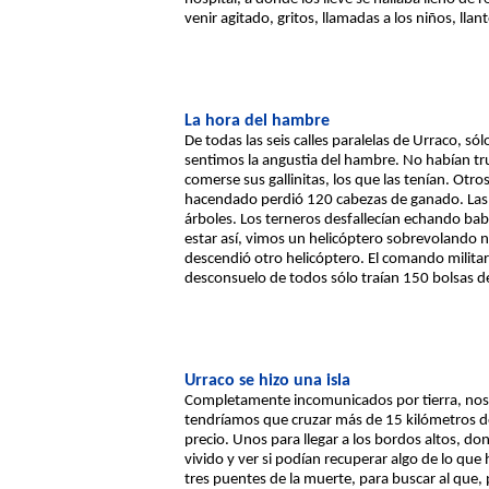
venir agitado, gritos, llamadas a los niños, llan
La hora del hambre
De todas las seis calles paralelas de Urraco, sól
sentimos la angustia del hambre. No habían tru
comerse sus gallinitas, los que las tenían. Ot
hacendado perdió 120 cabezas de ganado. Las po
árboles. Los terneros desfallecían echando baba
estar así, vimos un helicóptero sobrevolando nu
descendió otro helicóptero. El comando milita
desconsuelo de todos sólo traían 150 bolsas d
Urraco se hizo una isla
Completamente incomunicados por tierra, nos h
tendríamos que cruzar más de 15 kilómetros de 
precio. Unos para llegar a los bordos altos, d
vivido y ver si podían recuperar algo de lo qu
tres puentes de la muerte, para buscar al que, p