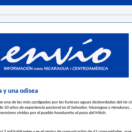
a y una odisea
ue una de las más castigadas por las furiosas aguas desbordadas del río Ul
e 30 años de experiencia pastoral en El Salvador, Nicaragua y Honduras, .e
 heroísmo vividas por el pueblo hondureño al paso del Mitch.
si 7 mil habitantes y es el centro de comunicación de 42 comunidades, qu