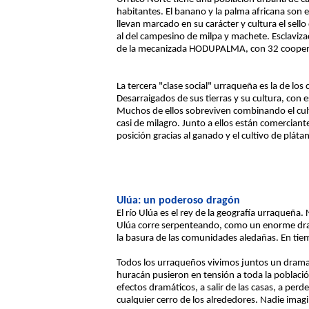
habitantes. El banano y la palma africana son
llevan marcado en su carácter y cultura el sel
al del campesino de milpa y machete. Esclaviza
de la mecanizada HODUPALMA, con 32 coopera
La tercera "clase social" urraqueña es la de l
Desarraigados de sus tierras y su cultura, con e
Muchos de ellos sobreviven combinando el cult
casi de milagro. Junto a ellos están comerciant
posición gracias al ganado y el cultivo de pláta
Ulúa: un poderoso dragón
El río Ulúa es el rey de la geografía urraqueña.
Ulúa corre serpenteando, como un enorme drag
la basura de las comunidades aledañas. En tiem
Todos los urraqueños vivimos juntos un drama i
huracán pusieron en tensión a toda la poblaci
efectos dramáticos, a salir de las casas, a per
cualquier cerro de los alrededores. Nadie imagi