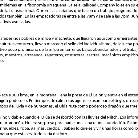
 emblemas en la fisonomía urraqueña. La Tela Railroad Company lo es en su
lo de la transnacional. Obreros asalariados que hacen un trabajo programado
dos también. En las empacadoras se entra a las 7am y se sale a las 7pm. Junt
tivas asociadas.
os campesinos pobres de milpa y machete, que llegaron aquí como emigrantes
spíritu aventurero, llevan marcado el sello del individualismo, de la lucha por
ivo poco promisorio de la milpa en terrenos bajos abandonados y el trabajo
es, maestros, artesanos, zapateros, costureras, sastres, mecánicos empírico
no.
 Nace a 300 kms, en la montaña, llena la presa de El Cajón y entra en el exten
ón poderoso. En tiempos de calma sus aguas se usan para el riego, ofrece
pos de lluvia y de huracanes, el Ulúa ruge como poderoso dragón que trae 
nolvidable cuando el Ulúa se desbordó con las lluvias del Mitch. Los inform
ón urraqueña. No era sorpresa para nadie una llena o una inundación. Está
der muebles, ropa, gallinas, cerdos... Saben lo que es vivir unas horas como 
naba que esta vez todo sería distinto.