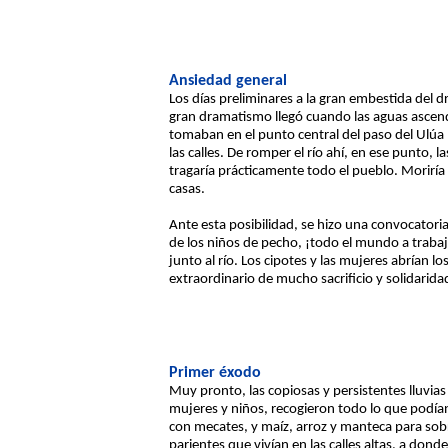
Ansiedad general
Los días preliminares a la gran embestida del d
gran dramatismo llegó cuando las aguas ascendi
tomaban en el punto central del paso del Ulúa 
las calles. De romper el río ahí, en ese punto,
tragaría prácticamente todo el pueblo. Moriría 
casas.
Ante esta posibilidad, se hizo una convocator
de los niños de pecho, ¡todo el mundo a traba
junto al río. Los cipotes y las mujeres abrían 
extraordinario de mucho sacrificio y solidarida
Primer éxodo
Muy pronto, las copiosas y persistentes lluvi
mujeres y niños, recogieron todo lo que podían
con mecates, y maíz, arroz y manteca para sobre
parientes que vivían en las calles altas, a dond