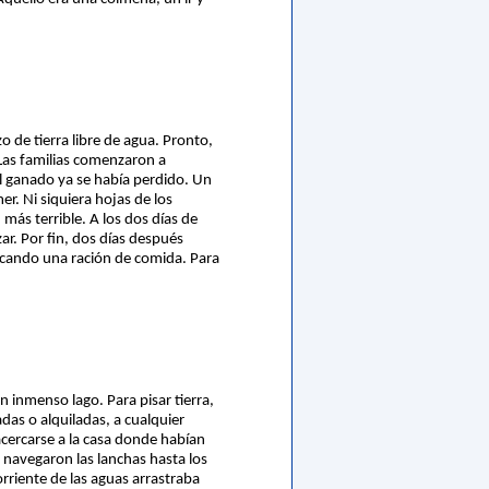
zo de tierra libre de agua. Pronto,
 Las familias comenzaron a
el ganado ya se había perdido. Un
r. Ni siquiera hojas de los
más terrible. A los dos días de
ar. Por fin, dos días después
scando una ración de comida. Para
 inmenso lago. Para pisar tierra,
das o alquiladas, a cualquier
acercarse a la casa donde habían
 navegaron las lanchas hasta los
orriente de las aguas arrastraba