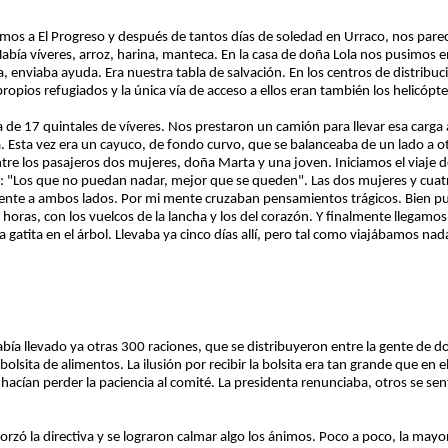
mos a El Progreso y después de tantos días de soledad en Urraco, nos parecí
Había víveres, arroz, harina, manteca. En la casa de doña Lola nos pusimos
, enviaba ayuda. Era nuestra tabla de salvación. En los centros de distribu
opios refugiados y la única vía de acceso a ellos eran también los helicópte
 de 17 quintales de víveres. Nos prestaron un camión para llevar esa carga a
. Esta vez era un cayuco, de fondo curvo, que se balanceaba de un lado a o
ntre los pasajeros dos mujeres, doña Marta y una joven. Iniciamos el viaje 
es: "Los que no puedan nadar, mejor que se queden". Las dos mujeres y cu
mente a ambos lados. Por mi mente cruzaban pensamientos trágicos. Bien pu
 horas, con los vuelcos de la lancha y los del corazón. Y finalmente llegam
la gatita en el árbol. Llevaba ya cinco días allí, pero tal como viajábamos na
bía llevado ya otras 300 raciones, que se distribuyeron entre la gente de do
lsita de alimentos. La ilusión por recibir la bolsita era tan grande que en e
hacían perder la paciencia al comité. La presidenta renunciaba, otros se sentí
zó la directiva y se lograron calmar algo los ánimos. Poco a poco, la mayor