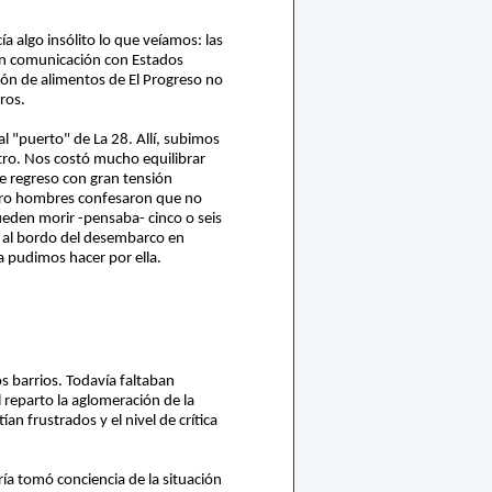
a algo insólito lo que veíamos: las
 en comunicación con Estados
ción de alimentos de El Progreso no
ros.
l "puerto" de La 28. Allí, subimos
tro. Nos costó mucho equilibrar
de regreso con gran tensión
atro hombres confesaron que no
eden morir -pensaba- cinco o seis
os al bordo del desembarco en
da pudimos hacer por ella.
s barrios. Todavía faltaban
l reparto la aglomeración de la
an frustrados y el nivel de crítica
ía tomó conciencia de la situación