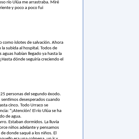
eroso río Ulúa me arrastraba. Miré
riente y poco a poco fui
ido como islotes de salvación. Ahora
 la subida al hospital. Todos de
as aguas habían llegado ya hasta la
 ¿Hasta dónde seguiría creciendo el
as 25 personas del segundo éxodo.
Nos sentimos desesperados cuando
hasta cinco. Todo Urraco se
cia: "¡Atención! El río Ulúa se ha
ado de agua.
arro. Estaban dormidos. La lluvia
atorce niños adelante y pensamos
 de donde saqué a los niños. El
Aquello era una colmena, un ir y