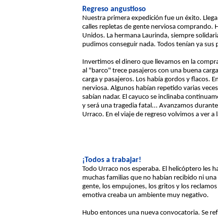
Regreso angustioso
Nuestra primera expedición fue un éxito. Llega
calles repletas de gente nerviosa comprando. 
Unidos. La hermana Laurinda, siempre solidaria
pudimos conseguir nada. Todos tenían ya sus pr
Invertimos el dinero que llevamos en la compra
al "barco" trece pasajeros con una buena carga
carga y pasajeros. Los había gordos y flacos. E
nerviosa. Algunos habían repetido varias vec
sabían nadar. El cayuco se inclinaba continua
y será una tragedia fatal... Avanzamos durante
Urraco. En el viaje de regreso volvimos a ver a 
¡Todos a trabajar!
Todo Urraco nos esperaba. El helicóptero les ha
muchas familias que no habían recibido ni una bo
gente, los empujones, los gritos y los reclamos 
emotiva creaba un ambiente muy negativo.
Hubo entonces una nueva convocatoria. Se refor