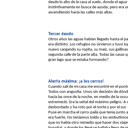
desde lo alto de la casa al suelo, donde el agua
instintivamente en busca de ayuda, pero era un 
ascendiendo hacia las calles más altas.
Tercer éxodo
Otros años las aguas habían llegado hasta el pa
era distinto. Los refugios no sirvieron y tuvo l
nuevo cargando su ropita, su maíz, sus gallinas,
segunda calle de la parte alta. Todas las casas
gran lago que se estaba formando?
Alerta máxima: ¡a los cerros!
Cuando salí de mi casa me encontré en el punto
Todos con angustia. Unos sin decisión de dónd
hacia las once de la noche, en medio de la oscur
estremeció. Era la señal del máximo peligro. A 
desbordado y ha roto por el norte y por el sur.
Puse en marcha el carro-paila que tenía junto al
era fuerte. No teníamos toldo y los embutimos
que no había otro remedio que hacer dos viajes
hospital, a donde los llevé se hallaba lleno de