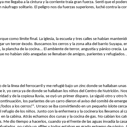
 ya me llegaba a la cintura y la corriente traía gran fuerza. Sentí que el pod
náufrago solitario. El peligro nos da fuerzas superiores, luché contra la cor
rque como límite final. La iglesia, la escuela y tres calles se habían manten
ugar un tercer éxodo. Buscamos los cerros y la zona alta del barrio Suyapa, en
 la plancha de la cocina... El ambiente de terror, angustia y pánico crecía. L
 que no habían sido anegadas se llenaban de amigos, parientes y refugiados.
 de la línea del ferrocarril y me refugié bajo un zinc donde se hallaban un
e ir, yo cerca ya de donde se hallaban los niños del Centro de Nutrición. 
idad y de la copiosa lluvia, se oyó un primer disparo. Le siguió otro y otro 
continuación, los parlantes de un carro dieron el aviso del comité de emergen
 ¡Todos a los cerros!". Urraco se iba convirtiendo en un pequeño islote cerc
 refugio de los niños. Junto con la enfermera y la cocinera los llevamos al c
 en la cabina. Atrás echamos dos cunas y la cocina de gas. No cabían los c
. Me dio tiempo a hacerlos, cuando ya el frente de las aguas invadía la casa
 refugiados, no cabía un alfiler y todos estaban en grado extremo de pánico. 