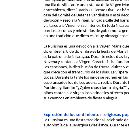
una fila de sillas ante una estatua de la Virgen M
entreabierta, dice: "Barrio Guillermo Díaz. Los hé
casa del Comité de Defensa Sandinista y está dec
devoción y rezo a la Virgen. En cada calle del bar
y altares a la Virgen en su interior. En toda Nicarag
barrios, escuelas y ministerios de gobierno, la gen
en una tradición que dicen es "muy nicaragüense"
La Purísima es una devoción a la Virgen María que 
diciembre. El 8 de diciembre es la fiesta de María 
es la patrona de Nicaragua. Durante estos días la 
Novena y cantar a la Virgen. Característica fundame
Las canciones, la distribución de frutas, dulces y
que crece con el transcurso de los días. La víspera 
todas. Durante la tarde los niños se reúnen en la
esperanzados los dulces que va a recibir. Durante 
Purísima gritando: "¿Quién causa tanta alegría?" 
niños cantan a la virgen los vecinos les ofrecen pe
sus cánticos en ambiente de fiesta y alegría.
Expresión de los sentimientos religiosos po
La Purísima es una fiesta tradicional, celebrada d
autonomía de la Jerarquía Eclesiástica. Durante e t