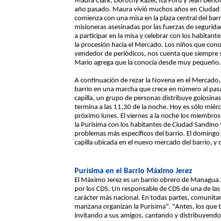
Maura Clark, Dorothy Kazel, Ita Ford y Jean Denov
año pasado. Maura vivió muchos años en Ciudad S
comienza con una misa en la plaza central del ba
misioneras asesinadas por las fuerzas de segurid
a participar en la misa y celebrar con los habitant
la procesión hacia el Mercado. Los niños que cono
vendedor de periódicos, nos cuenta que siempre 
Mario agrega que la conocía desde muy pequeño.
A continuación de rezar la Novena en el Mercado, l
barrio en una marcha que crece en número al pasar p
capilla, un grupo de personas distribuye golosina
termina a las 11,30 de la noche. Hoy es sólo miérc
próximo lunes. El viernes a la noche los miembros
la Purísima con los habitantes de Ciudad Sandino y
problemas más específicos del barrio. El domingo 
capilla ubicada en el nuevo mercado del barrio, y
Purísima en el Barrio Máximo Jerez
El Máximo Jerez es un barrio obrero de Managua. 
por los CDS. Un responsable de CDS de una de las
carácter más nacional. En todas partes, comunita
manzana organizan la Purísima". "Antes, los que t
invitando a sus amigos, cantando y distribuyendo