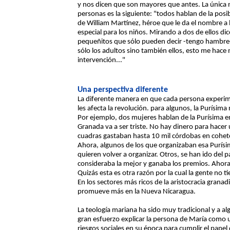
y nos dicen que son mayores que antes. La única
personas es la siguiente: "todos hablan de la pos
de William Martínez, héroe que le da el nombre a l
especial para los niños. Mirando a dos de ellos di
pequeñitos que sólo pueden decir -tengo hambre-
sólo los adultos sino también ellos, esto me hace 
intervención..."
Una perspectiva diferente
La diferente manera en que cada persona experime
les afecta la revolución. para algunos, la Purísim
Por ejemplo, dos mujeres hablan de la Purísima en
Granada va a ser triste. No hay dinero para hace
cuadras gastaban hasta 10 mil córdobas en cohetes
Ahora, algunos de los que organizaban esa Purísim
quieren volver a organizar. Otros, se han ido del
consideraba la mejor y ganaba los premios. Ahora 
Quizás esta es otra razón por la cual la gente no t
En los sectores más ricos de la aristocracia gran
promueve más en la Nueva Nicaragua.
La teología mariana ha sido muy tradicional y a a
gran esfuerzo explicar la persona de María como
riesgos sociales en su época para cumplir el papel