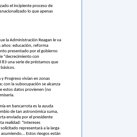
ozado el incipiente proceso de
desnacionalizado lo que apenas
que la Administración Reagan le va
os años: educación, reforma
mento presentado por el gobierno
de "decrecimiento con
el 83 una serie de préstamos que
 básicos.
 y Progreso vivían en zonas
; con la subocupación se alcanza
de estos datos provienen (no
miseria.
omía en bancarrota es la ayuda
 cambio de tan astronómica suma,
arta enviada por el presidente
a realidad: "Intereses
olicitado representará a la larga
á asumiendo... Estos riesgos están