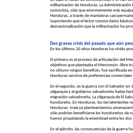
militarización de Honduras. La Administración
somocista, sólo que enormemente más equipada
Honduras, a través de maniobras casi permanen
Suponiendo que el lector conoce datos básicos,
desnacionalización que la militarización ha pr
Dos graves crisis del pasado que aún pes
En los últimos 20 años Honduras ha vivido pro
El primero es el proceso de articulación del 
objetivos que planteaba el Mercomún -libre trá
no obtuvo ningún beneficio, fue sacrificada en
Honduras servirse de preferencias comerciales
En el segundo, es la guerra con El Salvador en 
oligarquía y el gobierno salvadoreño había hec
migración salvadoreña. La oligarquía de El Salv
hondureño. En Honduras, los terratenientes re
Honduras- traía ya planteamientos amenazantes
sólo podrían beneficiarse los hondureños de na
fueron propiciando la enemistad entre los dos 
En el ejército, las consecuencias de la guerr