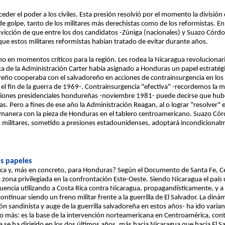
ceder el poder a los civiles. Esta presión resolvió por el momento la división
de golpe, tanto de los militares más derechistas como de los reformistas. En
vicción de que entre los dos candidatos -Zúniga (nacionales) y Suazo Córdov
 que estos militares reformistas habían tratado de evitar durante años.
rno en momentos críticos para la región. Les rodea la Nicaragua revolucionar
ica de la Administración Carter había asignado a Honduras un papel estratégi
ureño cooperaba con el salvadoreño en acciones de contrainsurgencia en los
de el fin de la guerra de 1969-. Contrainsurgencia "efectiva" -recordemos l
cciones presidenciales hondureñas -noviembre 1981- puede decirse que hub
ras. Pero a fines de ese año la Administración Reagan, al o lograr "resolver"
anera con la pieza de Honduras en el tablero centroamericano. Suazo Córdov
es militares, sometido a presiones estadounidenses, adoptará incondicional
os papeles
ica y, más en concreto, para Honduras? Según el Documento de Santa Fe, Ce
 zona privilegiada en la confrontación Este-Oeste. Siendo Nicaragua el país
luencia utilizando a Costa Rica contra Nicaragua, propagandísticamente, y 
tinuar siendo un freno militar frente a la guerrilla de El Salvador. La din
 sandinista y auge de la guerrilla salvadoreña en estos años- ha ido varian
más: es la base de la intervención norteamericana en Centroamérica, cont
a se ha dirigido en los dos últimos años, más hacia Nicaragua que hacia El Sa