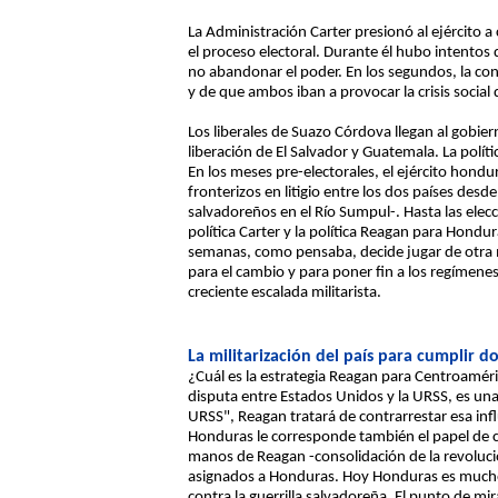
La Administración Carter presionó al ejército a 
el proceso electoral. Durante él hubo intentos 
no abandonar el poder. En los segundos, la con
y de que ambos iban a provocar la crisis social
Los liberales de Suazo Córdova llegan al gobie
liberación de El Salvador y Guatemala. La polít
En los meses pre-electorales, el ejército hond
fronterizos en litigio entre los dos países des
salvadoreños en el Río Sumpul-. Hasta las ele
política Carter y la política Reagan para Hondu
semanas, como pensaba, decide jugar de otra m
para el cambio y para poner fin a los regímen
creciente escalada militarista.
La militarización del país para cumplir d
¿Cuál es la estrategia Reagan para Centroamér
disputa entre Estados Unidos y la URSS, es una
URSS", Reagan tratará de contrarrestar esa inf
Honduras le corresponde también el papel de con
manos de Reagan -consolidación de la revolución
asignados a Honduras. Hoy Honduras es mucho 
contra la guerrilla salvadoreña. El punto de mir