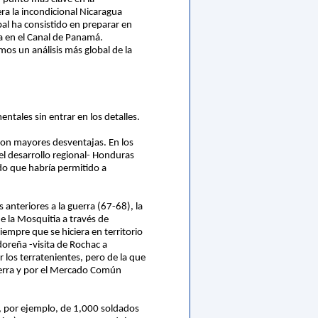
ra la incondicional Nicaragua
l ha consistido en preparar en
a en el Canal de Panamá.
os un análisis más global de la
ales sin entrar en los detalles.
con mayores desventajas. En los
el desarrollo regional- Honduras
rdo que habría permitido a
 anteriores a la guerra (67-68), la
e la Mosquitia a través de
iempre que se hiciera en territorio
oreña -visita de Rochac a
los terratenientes, pero de la que
tierra y por el Mercado Común
n, por ejemplo, de 1,000 soldados