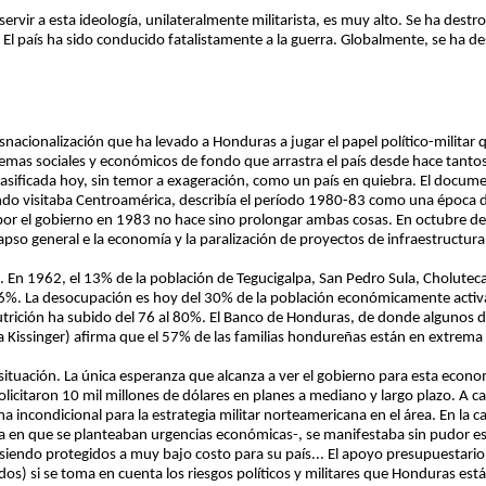
rvir a esta ideología, unilateralmente militarista, es muy alto. Se ha destr
a. El país ha sido conducido fatalistamente a la guerra. Globalmente, se ha 
snacionalización que ha levado a Honduras a jugar el papel político-militar 
lemas sociales y económicos de fondo que arrastra el país desde hace tant
clasificada hoy, sin temor a exageración, como un país en quiebra. El docu
ndo visitaba Centroamérica, describía el período 1980-83 como una época 
a por el gobierno en 1983 no hace sino prolongar ambas cosas. En octubre d
lapso general e la economía y la paralización de proyectos de infraestructura
 En 1962, el 13% de la población de Tegucigalpa, San Pedro Sula, Choluteca
46%. La desocupación es hoy del 30% de la población económicamente activa
nutrición ha subido del 76 al 80%. El Banco de Honduras, de donde algunos 
 Kissinger) afirma que el 57% de las familias hondureñas están en extrema 
 situación. La única esperanza que alcanza a ver el gobierno para esta econ
solicitaron 10 mil millones de dólares en planes a mediano y largo plazo. A
 incondicional para la estrategia militar norteamericana en el área. En la c
ta en que se planteaban urgencias económicas-, se manifestaba sin pudor est
iendo protegidos a muy bajo costo para su país... El apoyo presupuestario s
os) si se toma en cuenta los riesgos políticos y militares que Honduras est