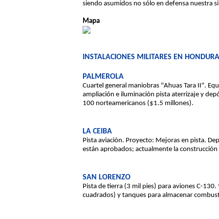
siendo asumidos no sólo en defensa nuestra sin
Mapa
INSTALACIONES MILITARES EN HONDUR
PALMEROLA
Cuartel general maniobras "Ahuas Tara II". Eq
ampliación e iluminación pista aterrizaje y de
100 norteamericanos ($1.5 millones).
LA CEIBA
Pista aviación. Proyecto: Mejoras en pista. De
están aprobados; actualmente la construcción
SAN LORENZO
Pista de tierra (3 mil pies) para aviones C-13
cuadrados) y tanques para almacenar combusti