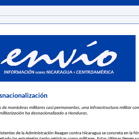
snacionalización
 de maniobras militares casi permanentes, una infraestructura militar co
ilitarización ha desnacionalizado a Honduras.
istentes de la Administración Reagan contra Nicaragua se concreta en la fó
eñado las estrategias tanto retóricas como militares. Estas últimas tienen s