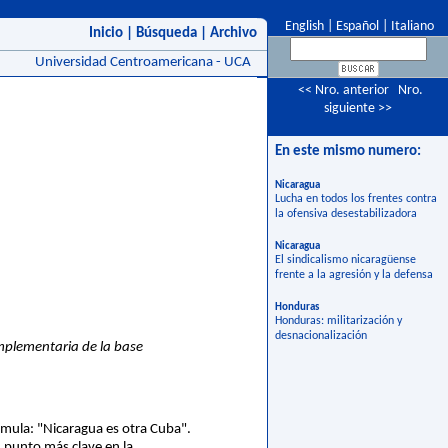
English
|
Español
|
Italiano
Inicio
|
Búsqueda
|
Archivo
Universidad Centroamericana - UCA
<< Nro. anterior
Nro.
siguiente >>
En este mismo numero:
Nicaragua
Lucha en todos los frentes contra
la ofensiva desestabilizadora
Nicaragua
El sindicalismo nicaragüense
frente a la agresión y la defensa
Honduras
Honduras: militarización y
desnacionalización
mplementaria de la base
rmula: "Nicaragua es otra Cuba".
u punto más clave en la