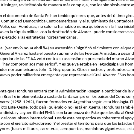
e Kissinger, revistiéndola de manera más compleja, con los simbiosis entre 
a en el documento de Santa Fe han tenido quiebres que, antes del último giro
 la Comunidad Democrática Centroamericana -y el surgimiento de Contadora-
r Volio; con Honduras, no sólo no ha habido nunca quiebres en la línea inicia
o en la cúpula militar -con la destitución de Alvarez- puede considerarse c
 plegado a las estrategias norteamericanas.
a, (Ver envío no34 abril 84) su ascensión sí significó el cimiento con el que
 General Alvarez hasta el puesto supremo de las Fuerzas Armadas, a pesar de
Superior de las FF.AA votó contra su ascensión en presencia del mismo Alva
sí: "hay compromisos más serios". Y es que ya estaba en Tegucigalpa un homb
ajador norteamericano: John D. Negroponte. Otros muchos y profundos cam
l nuevo poder militarista emergente que representa el Gral. Alvarez. "Sus ho
ta que Honduras entrará con la Administración Reagan a participar de la vis
en Brasil e implementada a costa de tanta sangre en los países del Cono sur y
Alvarez (1958-1962), fueron formados en Argentina según esta ideología. El
licto Este-Oeste, todo país -quiéralo o no- está en guerra. Honduras tambié
ndinista y la guerrilla del FMLN son la amenaza del Este que desafía al Oest
a del comunismo internacional. Desde esta perspectiva es coherente el apoy
 con el ejército salvadoreño. Y el prestar el territorio para que los Estado
yores (bases militares, carreteras, aeropuertos, maniobras gigantescas, est