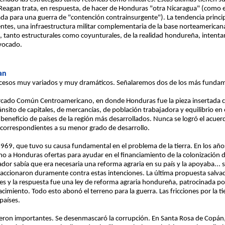
 Reagan trata, en respuesta, de hacer de Honduras "otra Nicaragua" (como e
 para una guerra de "contención contrainsurgente"). La tendencia principa
tes, una infraestructura militar complementaria de la base norteamerican
 tanto estructurales como coyunturales, de la realidad hondureña, intentam
ovocado.
an
cesos muy variados y muy dramáticos. Señalaremos dos de los más fundament
Mercado Común Centroamericano, en donde Honduras fue la pieza insertada 
nsito de capitales, de mercancías, de población trabajadora y equilibrio en 
 beneficio de países de la región más desarrollados. Nunca se logró el acue
 correspondientes a su menor grado de desarrollo.
1969, que tuvo su causa fundamental en el problema de la tierra. En los años
ho a Honduras ofertas para ayudar en el financiamiento de la colonización d
ador sabía que era necesaria una reforma agraria en su país y la apoyaba... s
accionaron duramente contra estas intenciones. La última propuesta salvad
 y la respuesta fue una ley de reforma agraria hondureña, patrocinada por 
cimiento. Todo esto abonó el terreno para la guerra. Las fricciones por la 
países.
a fueron importantes. Se desenmascaró la corrupción. En Santa Rosa de Copá