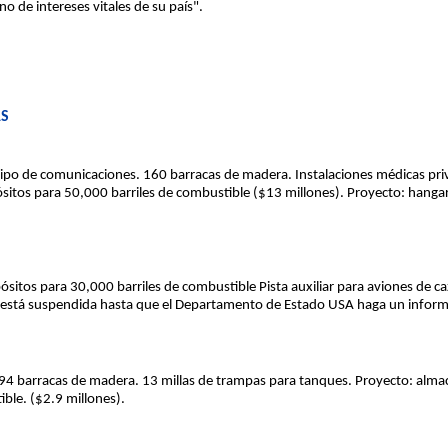
o de intereses vitales de su país".
AS
uipo de comunicaciones. 160 barracas de madera. Instalaciones médicas priv
pósitos para 50,000 barriles de combustible ($13 millones). Proyecto: hang
pósitos para 30,000 barriles de combustible Pista auxiliar para aviones de c
 está suspendida hasta que el Departamento de Estado USA haga un inform
0. 94 barracas de madera. 13 millas de trampas para tanques. Proyecto: alma
ble. ($2.9 millones).