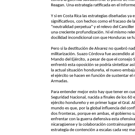
Reagan. Una estrategia ratificada en el Inform
Y si en Costa Rica las estrategias diseñadas y
significativos, con hechos como el fracaso de
"neutralidad perpetua" y el relevo del Cancille
una creciente profundización. Ni el mismo relev
docilidad incondicional con que Honduras se ha
Pero si la destitución de Alvarez no quebró nad
militarización. Suazo Córdova fue ascendido al
Mando del Ejército, a pesar de que el consejo 
enfrentó esta oposición se podría sintetizar a
la actual situación hondureña, el nuevo emb
el ejército se hacen en función de sustentar e
Armadas.
Para entender mejor esto hay que tener en cuen
Seguridad Nacional, nacida a finales de los 60 
ejército hondureño y en primer lugar el Gral. 
mundo es que, por la global influencia del conf
dos fronteras, porque en ambas, el gobierno sa
enfrentar con la guerra defensiva esta ofensiv
nicaragüense y la colaboración contrainsurgente
estrategia de contención a escalas cada vez ma