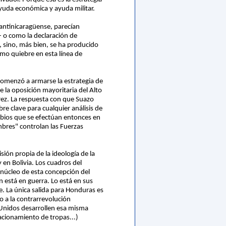
ayuda económica y ayuda militar.
 antinicaragüense, parecían
 o como la declaración de
l, sino, más bien, se ha producido
omo quiebre en esta línea de
 comenzó a armarse la estrategia de
 la oposición mayoritaria del Alto
rez. La respuesta con que Suazo
re clave para cualquier análisis de
bios que se efectúan entonces en
mbres" controlan las Fuerzas
ión propia de la ideología de la
 en Bolivia. Los cuadros del
 núcleo de esta concepción del
n está en guerra. Lo está en sus
e. La única salida para Honduras es
o a la contrarrevolución
s Unidos desarrollen esa misma
acionamiento de tropas...)