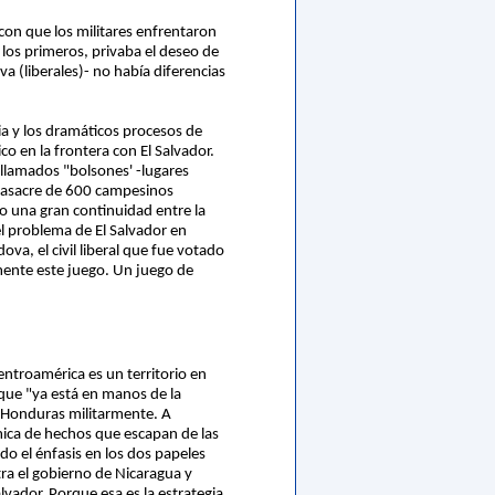
 con que los militares enfrentaron
 los primeros, privaba el deseo de
a (liberales)- no había diferencias
ia y los dramáticos procesos de
co en la frontera con El Salvador.
 llamados "bolsones' -lugares
a masacre de 600 campesinos
o una gran continuidad entre la
 el problema de El Salvador en
a, el civil liberal que fue votado
mente este juego. Un juego de
ntroamérica es un territorio en
 que "ya está en manos de la
a Honduras militarmente. A
ámica de hechos que escapan de las
do el énfasis en los dos papeles
ra el gobierno de Nicaragua y
lvador. Porque esa es la estrategia