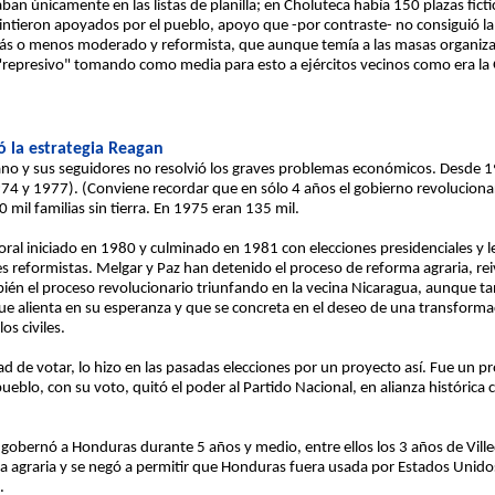
ban únicamente en las listas de planilla; en Choluteca había 150 plazas ficti
 sintieron apoyados por el pueblo, apoyo que -por contraste- no consiguió 
 más o menos moderado y reformista, que aunque temía a las masas organizad
"represivo" tomando como media para esto a ejércitos vecinos como era la
 la estrategia Reagan
ano y sus seguidores no resolvió los graves problemas económicos. Desde 
974 y 1977). (Conviene recordar que en sólo 4 años el gobierno revolucion
mil familias sin tierra. En 1975 eran 135 mil.
al iniciado en 1980 y culminado en 1981 con elecciones presidenciales y leg
es reformistas. Melgar y Paz han detenido el proceso de reforma agraria, re
n el proceso revolucionario triunfando en la vecina Nicaragua, aunque tan
que alienta en su esperanza y que se concreta en el deseo de una transforma
os civiles.
 de votar, lo hizo en las pasadas elecciones por un proyecto así. Fue un p
 pueblo, con su voto, quitó el poder al Partido Nacional, en alianza histórica c
ólo gobernó a Honduras durante 5 años y medio, entre ellos los 3 años de Vi
orma agraria y se negó a permitir que Honduras fuera usada por Estados Unido
.