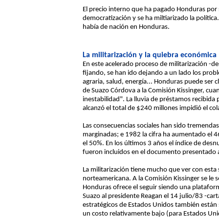
El precio interno que ha pagado Honduras por se
democratización y se ha miltiarizado la polític
había de nación en Honduras.
La militarización y la quiebra económica
En este acelerado proceso de militarización -de
fijando, se han ido dejando a un lado los prob
agraria, salud, energía... Honduras puede ser 
de Suazo Córdova a la Comisión Kissinger, cua
inestabilidad". La lluvia de préstamos recibid
alcanzó el total de $240 millones impidió el co
Las consecuencias sociales han sido tremendas.
marginadas; e 1982 la cifra ha aumentado el 
el 50%. En los últimos 3 años el índice de des
fueron incluidos en el documento presentado a
La militarización tiene mucho que ver con esta
norteamericana. A la Comisión Kissinger se le 
Honduras ofrece el seguir siendo una plataforma
Suazo al presidente Reagan el 14 julio/83 -car
estratégicos de Estados Unidos también están s
un costo relativamente bajo (para Estados Unid