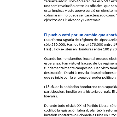
"acuartelados", sólo 463 eran reales y 537 esta
una semirevolución entre los oficiales, que se
esta limpieza y este apoyo surgió un ejército
cofirmarán- no puede ser caracterizado como 
ejércitos de El Salvador y Guatemala.
El pueblo votó por un cambio que abortó
La Reforma Agraria del régimen de López Arell
sólo 230.000. Has. de tierra (178,000 entre 1
Has) . Hoy existen en Honduras entre 180 y 200 
Cuando los hondureños llegan al proceso elector
esperanza. Han visto el fracaso de los regímen
fundamentalmente campesino. Han visto tambié
destrucción. De ahí la mezcla de aspiraciones 
que se inicie con la entrega del poder político a l
El 80% de la población hondureña con capacidad
participación, inédito en la historia del país. El
liberales.
Durante todo el siglo XX, el Partido Liberal s
codificó la legislación laboral, planteó la ref
invasión contrarrevolucionaria a Cuba en 1961