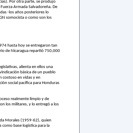
cias). Por otra parte, se produjo
la Fuerza Armada Salvadoreña. De
as -los años posteriores lo
 GN somocista o como son los
1974 hasta hoy se entregaron tan
ario de Nicaragua repartió 750,000
islativas, alienta en ellos una
ivindicación básica de un pueblo
 costoso en vidas y en
ción social pacífica para Honduras
roceso realmente limpio y de
on los militares, y lo entregó a los
lleda Morales (1959-62), quien
s como base logística para la