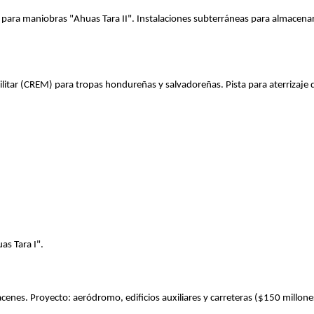
s para maniobras "Ahuas Tara II". Instalaciones subterráneas para almacena
litar (CREM) para tropas hondureñas y salvadoreñas. Pista para aterrizaje 
as Tara I".
enes. Proyecto: aeródromo, edificios auxiliares y carreteras ($150 millones