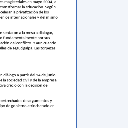
ones magisteriales en mayo 2004, a
e transformar la educación. Según
celerar la privatización de los
venios internacionales y del mismo
e sentaron a la mesa a dialogar,
movido fundamentalmente por sus
ación del conflicto. Y aun cuando
lles de Tegucigalpa. Las torpezas
 diálogo a partir del 14 de junio,
la sociedad civil y de la empresa
va creció con la decisión del
on pertrechados de argumentos y
quipo de gobierno atrincherado en