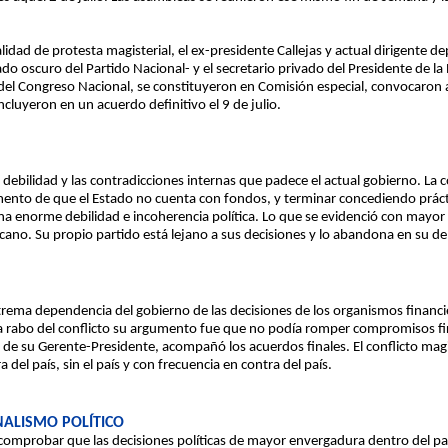
alidad de protesta magisterial, el ex-presidente Callejas y actual dirigente dep
ado oscuro del Partido Nacional- y el secretario privado del Presidente de la
e del Congreso Nacional, se constituyeron en Comisión especial, convocaron a 
uyeron en un acuerdo definitivo el 9 de julio.
a debilidad y las contradicciones internas que padece el actual gobierno. La
umento de que el Estado no cuenta con fondos, y terminar concediendo prá
a enorme debilidad e incoherencia política. Lo que se evidenció con mayor c
cano. Su propio partido está lejano a sus decisiones y lo abandona en su de
extrema dependencia del gobierno de las decisiones de los organismos financi
a rabo del conflicto su argumento fue que no podía romper compromisos firm
 de su Gerente-Presidente, acompañó los acuerdos finales. El conflicto magi
del país, sin el país y con frecuencia en contra del país.
NALISMO POLÍTICO
 comprobar que las decisiones políticas de mayor envergadura dentro del pa