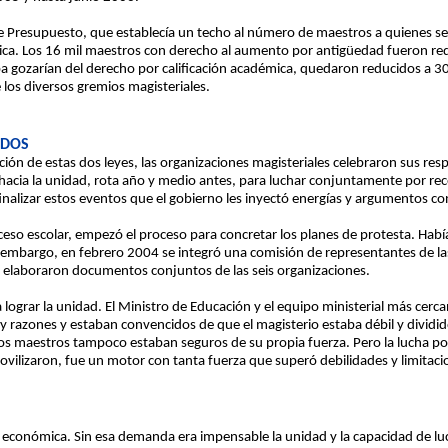
e Presupuesto, que establecía un techo al número de maestros a quienes se 
mica. Los 16 mil maestros con derecho al aumento por antigüedad fueron red
ba gozarían del derecho por calificación académica, quedaron reducidos a 30
los diversos gremios magisteriales.
IDOS
ón de estas dos leyes, las organizaciones magisteriales celebraron sus resp
 hacia la unidad, rota año y medio antes, para luchar conjuntamente por re
inalizar estos eventos que el gobierno les inyectó energías y argumentos con
eso escolar, empezó el proceso para concretar los planes de protesta. Había
n embargo, en febrero 2004 se integró una comisión de representantes de la
 elaboraron documentos conjuntos de las seis organizaciones.
a lograr la unidad. El Ministro de Educación y el equipo ministerial más cer
 razones y estaban convencidos de que el magisterio estaba débil y dividid
Los maestros tampoco estaban seguros de su propia fuerza. Pero la lucha por
movilizaron, fue un motor con tanta fuerza que superó debilidades y limitaci
 económica. Sin esa demanda era impensable la unidad y la capacidad de lu