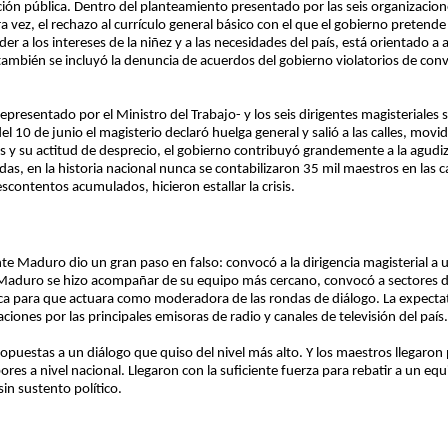
cación pública. Dentro del planteamiento presentado por las seis organizaci
a vez, el rechazo al currículo general básico con el que el gobierno pretend
er a los intereses de la niñez y a las necesidades del país, está orientado a a
también se incluyó la denuncia de acuerdos del gobierno violatorios de con
presentado por el Ministro del Trabajo- y los seis dirigentes magisteriales s
r del 10 de junio el magisterio declaró huelga general y salió a las calles, 
y su actitud de desprecio, el gobierno contribuyó grandemente a la agudiz
, en la historia nacional nunca se contabilizaron 35 mil maestros en las ca
contentos acumulados, hicieron estallar la crisis.
e Maduro dio un gran paso en falso: convocó a la dirigencia magisterial a un
Maduro se hizo acompañar de su equipo más cercano, convocó a sectores de 
lica para que actuara como moderadora de las rondas de diálogo. La expectati
ciones por las principales emisoras de radio y canales de televisión del país.
 propuestas a un diálogo que quiso del nivel más alto. Y los maestros llegar
bores a nivel nacional. Llegaron con la suficiente fuerza para rebatir a un e
in sustento político.