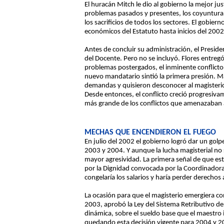
El huracán Mitch le dio al gobierno la mejor ju
problemas pasados y presentes, los coyunturale
los sacrificios de todos los sectores. El gobie
económicos del Estatuto hasta inicios del 2002
Antes de concluir su administración, el Preside
del Docente. Pero no se incluyó. Flores entreg
problemas postergados, el inminente conflicto
nuevo mandatario sintió la primera presión. M
demandas y quisieron desconocer al magisteri
Desde entonces, el conflicto creció progresiv
más grande de los conflictos que amenazaban
MECHAS QUE ENCENDIERON EL FUEGO
En julio del 2002 el gobierno logró dar un gol
2003 y 2004. Y aunque la lucha magisterial no 
mayor agresividad. La primera señal de que est
por la Dignidad convocada por la Coordinadora 
congelaría los salarios y haría perder derechos
La ocasión para que el magisterio emergiera co
2003, aprobó la Ley del Sistema Retributivo de
dinámica, sobre el sueldo base que el maestro 
quedando esta decisión vigente para 2004 y 2