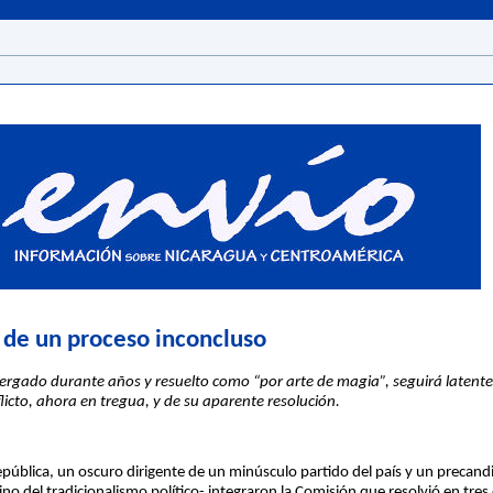
a de un proceso inconcluso
ergado durante años y resuelto como “por arte de magia”, seguirá latente.
nflicto, ahora en tregua, y de su aparente resolución.
pública, un oscuro dirigente de un minúsculo partido del país y un precandida
no del tradicionalismo político- integraron la Comisión que resolvió en tres 