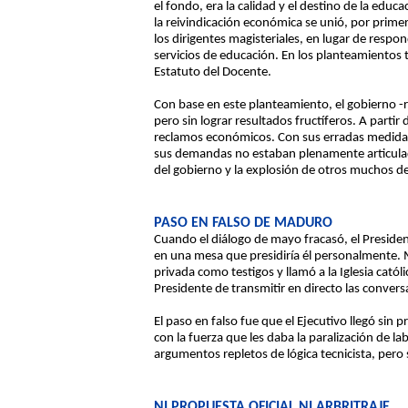
el fondo, era la calidad y el destino de la edu
la reivindicación económica se unió, por primer
los dirigentes magisteriales, en lugar de respond
servicios de educación. En los planteamientos 
Estatuto del Docente.
Con base en este planteamiento, el gobierno -re
pero sin lograr resultados fructíferos. A parti
reclamos económicos. Con sus erradas medidas 
sus demandas no estaban plenamente articuladas
del gobierno y la explosión de otros muchos des
PASO EN FALSO DE MADURO
Cuando el diálogo de mayo fracasó, el President
en una mesa que presidiría él personalmente. 
privada como testigos y llamó a la Iglesia cató
Presidente de transmitir en directo las conversa
El paso en falso fue que el Ejecutivo llegó sin
con la fuerza que les daba la paralización de la
argumentos repletos de lógica tecnicista, pero s
NI PROPUESTA OFICIAL NI ARBRITRAJE