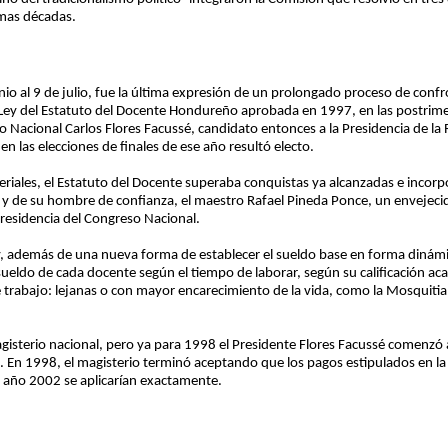
imas décadas.
unio al 9 de julio, fue la última expresión de un prolongado proceso de confr
la Ley del Estatuto del Docente Hondureño aprobada en 1997, en las postrime
Nacional Carlos Flores Facussé, candidato entonces a la Presidencia de la R
n las elecciones de finales de ese año resultó electo.
teriales, el Estatuto del Docente superaba conquistas ya alcanzadas e incorpo
 y de su hombre de confianza, el maestro Rafael Pineda Ponce, un envejecido
 presidencia del Congreso Nacional.
ey, además de una nueva forma de establecer el sueldo base en forma dinám
sueldo de cada docente según el tiempo de laborar, según su calificación ac
 trabajo: lejanas o con mayor encarecimiento de la vida, como la Mosquitia 
magisterio nacional, pero ya para 1998 el Presidente Flores Facussé comenzó
. En 1998, el magisterio terminó aceptando que los pagos estipulados en la 
 año 2002 se aplicarían exactamente.