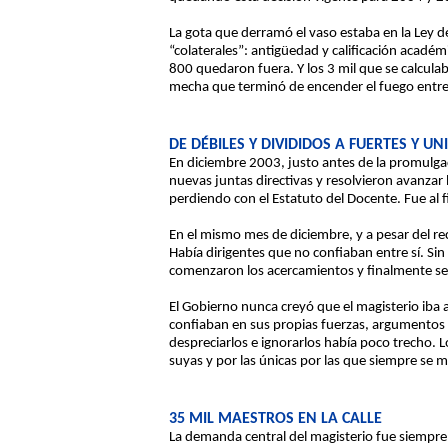
La gota que derramó el vaso estaba en la Ley d
“colaterales”: antigüedad y calificación acadé
800 quedaron fuera. Y los 3 mil que se calcula
mecha que terminó de encender el fuego entre 
DE DÉBILES Y DIVIDIDOS A FUERTES Y UN
En diciembre 2003, justo antes de la promulgaci
nuevas juntas directivas y resolvieron avanzar
perdiendo con el Estatuto del Docente. Fue al f
En el mismo mes de diciembre, y a pesar del rec
Había dirigentes que no confiaban entre sí. Si
comenzaron los acercamientos y finalmente se
El Gobierno nunca creyó que el magisterio iba 
confiaban en sus propias fuerzas, argumentos y
despreciarlos e ignorarlos había poco trecho. 
suyas y por las únicas por las que siempre se 
35 MIL MAESTROS EN LA CALLE
La demanda central del magisterio fue siempre