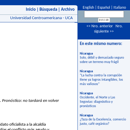
English
|
Español
|
Italiano
Inicio
|
Búsqueda
|
Archivo
Universidad Centroamericana - UCA
<< Nro. anterior
Nro.
siguiente >>
En este mismo numero:
Nicaragua
Solo, débil y demasiado seguro
sobre un terreno muy frágil
Nicaragua
“La lucha contra la corrupción
tiene ya logros intangibles, los
más valiosos”
Nicaragua
Occidente, el Norte y Las
 Pronóstico: no tardará en volver
Segovias: diagnóstico y
pronósticos
Nicaragua
¿Taza de la Excelencia, comercio
justo, café orgánico?
to oficialista a la alcaldía
días el conflicto más agudo y