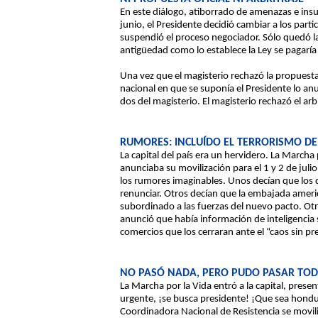
En este diálogo, atiborrado de amenazas e insu
junio, el Presidente decidió cambiar a los parti
suspendió el proceso negociador. Sólo quedó la 
antigüedad como lo establece la Ley se pagaría
Una vez que el magisterio rechazó la propuesta
nacional en que se suponía el Presidente lo an
dos del magisterio. El magisterio rechazó el arbi
RUMORES: INCLUÍDO EL TERRORISMO DE
La capital del país era un hervidero. La March
anunciaba su movilización para el 1 y 2 de juli
los rumores imaginables. Unos decían que los
renunciar. Otros decían que la embajada ameri
subordinado a las fuerzas del nuevo pacto. Otr
anunció que había información de inteligencia s
comercios que los cerraran ante el “caos sin p
NO PASÓ NADA, PERO PUDO PASAR TO
La Marcha por la Vida entró a la capital, prese
urgente, ¡se busca presidente! ¡Que sea hondur
Coordinadora Nacional de Resistencia se movi