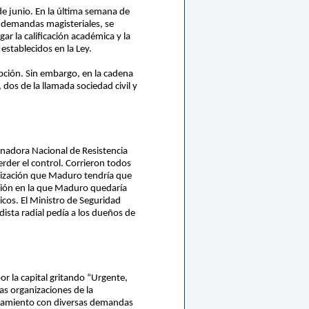
de junio. En la última semana de
as demandas magisteriales, se
ar la calificación académica y la
establecidos en la Ley.
epción. Sin embargo, en la cadena
dos de la llamada sociedad civil y
inadora Nacional de Resistencia
erder el control. Corrieron todos
lización que Maduro tendría que
ación en la que Maduro quedaría
icos. El Ministro de Seguridad
dista radial pedía a los dueños de
or la capital gritando “Urgente,
as organizaciones de la
azamiento con diversas demandas