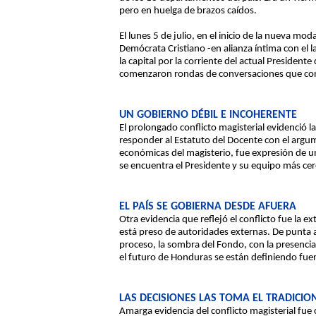
pero en huelga de brazos caídos.
El lunes 5 de julio, en el inicio de la nueva mod
Demócrata Cristiano -en alianza íntima con el l
la capital por la corriente del actual President
comenzaron rondas de conversaciones que concl
UN GOBIERNO DÉBIL E INCOHERENTE
El prolongado conflicto magisterial evidenció l
responder al Estatuto del Docente con el arg
económicas del magisterio, fue expresión de un
se encuentra el Presidente y su equipo más cer
EL PAÍS SE GOBIERNA DESDE AFUERA
Otra evidencia que reflejó el conflicto fue la 
está preso de autoridades externas. De punta 
proceso, la sombra del Fondo, con la presencia
el futuro de Honduras se están definiendo fuera 
LAS DECISIONES LAS TOMA EL TRADICIO
Amarga evidencia del conflicto magisterial fue