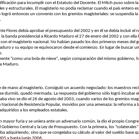
stificación para incumplir con el Estatuto del Docente. El Mitch puso sobre l
s y estructurales. El magisterio no podía reclamar cuando el país entero es
rno logró entonces un convenio con los gremios magisteriales: se suspendía la
.
nte Flores debía aprobar el presupuesto del 2002 y en él se debía incluir el 
ó la banda presidencial a Ricardo Maduro el 27 de enero del 2002 y con ella
 con el magisterio nacional. No habían pasado los dos primeros meses del
aduro y su equipo se equivocaron desde el comienzo. En lugar de buscar un
o.
amente “como una bola de nieve”, según comparación del mismo gobierno, has
 a Maduro.
pe de mano al magisterio. Consiguió un acuerdo negociado: los maestros reci
se durmió, quedó mermada. La respuesta del gobierno sólo logró incubar el
aba vivo se dio el 26 de agosto del 2003, cuando varios de los gremios magi
Nacional de Resistencia Popular, movidos por una amenaza: la reforma a la L
 adquiridos a los empleados estatales.
n mayor furia y se uniera ante un adversario común, la dio el propio Congre
l Gobierno Central y la Ley de Presupuesto. Con la primera, los “colaterales
iba adquiriendo, sino que se congelaba su cálculo al valor del sueldo base q
005 y hasta junio 2006.