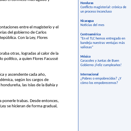
Honduras
Conflicto magisterial: crónica de
un proceso inconcluso
Nicaragua
Noticias del mes
ontaciones entre el magisterio y el
rías del gobierno de Carlos
Centroamérica
epública. Con la Ley, Flores
“En el TLC hemos entregado en
bandeja nuestras ventajas más
valiosas”
raba otras, logradas al calor de la
México
 político, a quien Flores Facussé
Caracoles y Juntas de Buen
Gobierno ¡Feliz cumpleaños!
ica y ascendente cada año,
Internacional
¿Pobres o empobrecidos? ¿Y
adémica, según los cargos de
cómo los empobrecemos?
hondureña, las Islas de la Bahía y
 a ponerle trabas. Desde entonces,
Ley se hicieran de forma gradual,