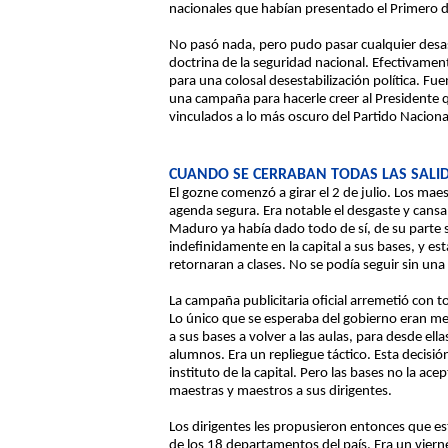
nacionales que habían presentado el Primero de
No pasó nada, pero pudo pasar cualquier desast
doctrina de la seguridad nacional. Efectivame
para una colosal desestabilización política. Fu
una campaña para hacerle creer al Presidente 
vinculados a lo más oscuro del Partido Naciona
CUANDO SE CERRABAN TODAS LAS SALID
El gozne comenzó a girar el 2 de julio. Los ma
agenda segura. Era notable el desgaste y cansa
Maduro ya había dado todo de sí, de su parte só
indefinidamente en la capital a sus bases, y e
retornaran a clases. No se podía seguir sin una 
La campaña publicitaria oficial arremetió con to
Lo único que se esperaba del gobierno eran medid
a sus bases a volver a las aulas, para desde ell
alumnos. Era un repliegue táctico. Esta decisió
instituto de la capital. Pero las bases no la 
maestras y maestros a sus dirigentes.
Los dirigentes les propusieron entonces que est
de los 18 departamentos del país. Era un viern