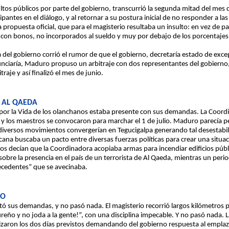
ltos públicos por parte del gobierno, transcurrió la segunda mitad del mes 
cipantes en el diálogo, y al retornar a su postura inicial de no responder a l
propuesta oficial, que para el magisterio resultaba un insulto: en vez de pag
 con bonos, no incorporados al sueldo y muy por debajo de los porcentajes 
 del gobierno corrió el rumor de que el gobierno, decretaría estado de exc
unciaría, Maduro propuso un arbitraje con dos representantes del gobierno, 
traje y así finalizó el mes de junio.
 AL QAEDA
a por la Vida de los olanchanos estaba presente con sus demandas. La Coord
o y los maestros se convocaron para marchar el 1 de julio. Maduro parecía p
 diversos movimientos convergerían en Tegucigalpa generando tal desestabi
cana buscaba un pacto entre diversas fuerzas políticas para crear una situ
os decían que la Coordinadora acopiaba armas para incendiar edificios públ
obre la presencia en el país de un terrorista de Al Qaeda, mientras un perio
recedentes” que se avecinaba.
DO
ntó sus demandas, y no pasó nada. El magisterio recorrió largos kilómetros p
eño y no joda a la gente!”, con una disciplina impecable. Y no pasó nada. L
lizaron los dos días previstos demandando del gobierno respuesta al empl