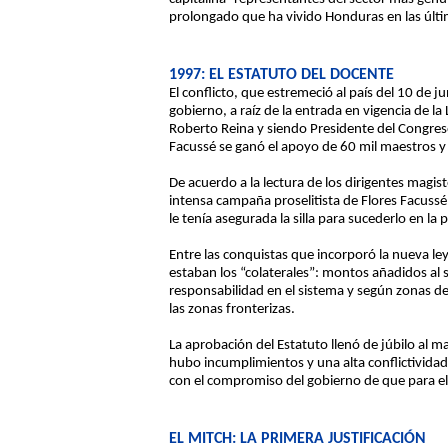
prolongado que ha vivido Honduras en las últ
1997: EL ESTATUTO DEL DOCENTE
El conflicto, que estremeció al país del 10 de j
gobierno, a raíz de la entrada en vigencia de 
Roberto Reina y siendo Presidente del Congreso 
Facussé se ganó el apoyo de 60 mil maestros y e
De acuerdo a la lectura de los dirigentes magis
intensa campaña proselitista de Flores Facussé
le tenía asegurada la silla para sucederlo en la
Entre las conquistas que incorporó la nueva l
estaban los “colaterales”: montos añadidos al 
responsabilidad en el sistema y según zonas de
las zonas fronterizas.
La aprobación del Estatuto llenó de júbilo al 
hubo incumplimientos y una alta conflictividad
con el compromiso del gobierno de que para el
EL MITCH: LA PRIMERA JUSTIFICACIÓN