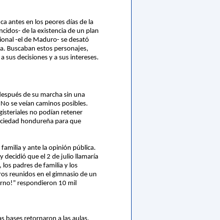
a antes en los peores días de la
cidos- de la existencia de un plan
cional -el de Maduro- se desató
pa. Buscaban estos personajes,
 sus decisiones y a sus intereses.
 después de su marcha sin una
. No se veían caminos posibles.
gisteriales no podían retener
 sociedad hondureña para que
 familia y ante la opinión pública.
 decidió que el 2 de julio llamaría
 los padres de familia y los
tros reunidos en el gimnasio de un
ierno!” respondieron 10 mil
s bases retornaron a las aulas,