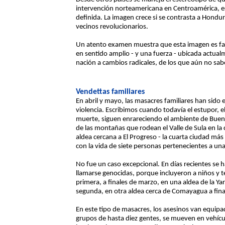
intervención norteamericana en Centroamérica, es
definida. La imagen crece si se contrasta a Hondu
vecinos revolucionarios.
Un atento examen muestra que esta imagen es fals
en sentido amplio - y una fuerza - ubicada actualm
nación a cambios radicales, de los que aún no sab
Vendettas familiares
En abril y mayo, las masacres familiares han sido
violencia. Escribimos cuando todavía el estupor, e
muerte, siguen enrareciendo el ambiente de Bueno
de las montañas que rodean el Valle de Sula en la
aldea cercana a El Progreso - la cuarta ciudad má
con la vida de siete personas pertenecientes a un
No fue un caso excepcional. En días recientes se
llamarse genocidas, porque incluyeron a niños y te
primera, a finales de marzo, en una aldea de la Ya
segunda, en otra aldea cerca de Comayagua a final
En este tipo de masacres, los asesinos van equip
grupos de hasta diez gentes, se mueven en vehícu