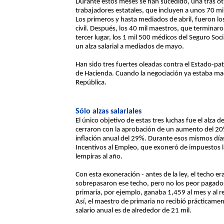
Durante estos meses se han sucedido, una tras otra
trabajadores estatales, que incluyen a unos 70 mi
Los primeros y hasta mediados de abril, fueron lo
civil. Después, los 40 mil maestros, que terminaron
tercer lugar, los 1 mil 500 médicos del Seguro Socia
un alza salarial a mediados de mayo.
Han sido tres fuertes oleadas contra el Estado-pa
de Hacienda. Cuando la negociación ya estaba mad
República.
Sólo alzas salariales
El único objetivo de estas tres luchas fue el alza d
cerraron con la aprobación de un aumento del 20%
inflación anual del 29%. Durante esos mismos días
Incentivos al Empleo, que exoneró de impuestos l
lempiras al año.
Con esta exoneración - antes de la ley, el techo er
sobrepasaron ese techo, pero no los peor pagado
primaria, por ejemplo, ganaba 1,459 al mes y al 
Así, el maestro de primaria no recibió prácticame
salario anual es de alrededor de 21 mil.