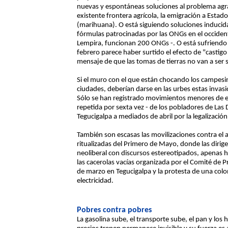
nuevas y espontáneas soluciones al problema agrar
existente frontera agrícola, la emigración a Estad
(marihuana). O está siguiendo soluciones inducida
fórmulas patrocinadas por las ONGs en el occident
Lempira, funcionan 200 ONGs -. O está sufriendo
febrero parece haber surtido el efecto de "casti
mensaje de que las tomas de tierras no van a ser 
Si el muro con el que están chocando los campesin
ciudades, deberían darse en las urbes estas invasi
Sólo se han registrado movimientos menores de e
repetida por sexta vez - de los pobladores de Las 
Tegucigalpa a mediados de abril por la legalización
También son escasas las movilizaciones contra el a
ritualizadas del Primero de Mayo, donde las dirige
neoliberal con discursos estereotipados, apenas
las cacerolas vacías organizada por el Comité de
de marzo en Tegucigalpa y la protesta de una colo
electricidad.
Pobres contra pobres
La gasolina sube, el transporte sube, el pan y los