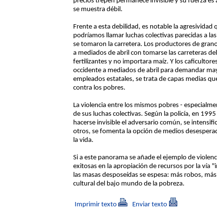
precios trepen permanece invisible y su fuerza es
se muestra débil.
Frente a esta debilidad, es notable la agresivida
podríamos llamar luchas colectivas parecidas a l
se tomaron la carretera. Los productores de gr
a mediados de abril con tomarse las carreteras del
fertilizantes y no importara maíz. Y los caficultor
occidente a mediados de abril para demandar may
empleados estatales, se trata de capas medias qu
contra los pobres.
La violencia entre los mismos pobres - especialmen
de sus luchas colectivas. Según la policía, en 199
hacerse invisible el adversario común, se intensifi
otros, se fomenta la opción de medios desesperado
la vida.
Si a este panorama se añade el ejemplo de violenc
exitosas en la apropiación de recursos por la vía "i
las masas desposeídas se espesa: más robos, más 
cultural del bajo mundo de la pobreza.
Imprimir texto
Enviar texto