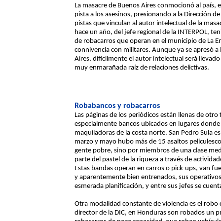
La masacre de Buenos Aires conmocionó al país, es
pista a los asesinos, presionando a la Dirección de 
pistas que vinculan al autor intelectual de la masa
hace un año, del jefe regional de la INTERPOL, t
de robacarros que operan en el municipio de La E
connivencia con militares. Aunque ya se apresó a
Aires, difícilmente el autor intelectual será lleva
muy enmarañada raíz de relaciones delictivas.
Robabancos y robacarros
Las páginas de los periódicos están llenas de otro 
especialmente bancos ubicados en lugares donde 
maquiladoras de la costa norte. San Pedro Sula e
marzo y mayo hubo más de 15 asaltos peliculesco
gente pobre, sino por miembros de una clase medi
parte del pastel de la riqueza a través de activid
Estas bandas operan en carros o pick-ups, van f
y aparentemente bien entrenados, sus operativo
esmerada planificación, y entre sus jefes se cuentan
Otra modalidad constante de violencia es el robo 
director de la DIC, en Honduras son robados un p