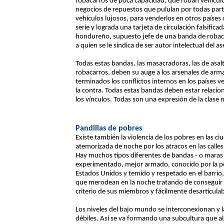
robacarros de poca capacidad, que roban vehículo
negocios de repuestos que pululan por todas par
vehículos lujosos, para venderlos en otros paíse
serie y lograda una tarjeta de circulación falsifi
hondureño, supuesto jefe de una banda de robac
a quien se le sindica de ser autor intelectual del a
Todas estas bandas, las masacradoras, las de asal
robacarros, deben su auge a los arsenales de a
terminados los conflictos internos en los países v
la contra. Todas estas bandas deben estar relaci
los vínculos. Todas son una expresión de la clase
Pandillas de pobres
Existe también la violencia de los pobres en las c
atemorizada de noche por los atracos en las calles 
Hay muchos tipos diferentes de bandas - o maras -
experimentado, mejor armado, conocido por la poli
Estados Unidos y temido y respetado en el barri
que merodean en la noche tratando de conseguir al
criterio de sus miembros y fácilmente desarticulabl
Los niveles del bajo mundo se interconexionan y 
débiles. Así se va formando una subcultura que a