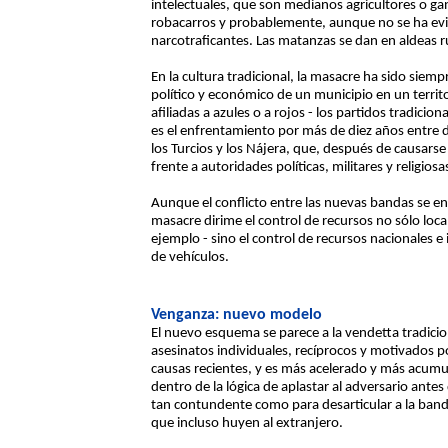
intelectuales, que son medianos agricultores o g
robacarros y probablemente, aunque no se ha evi
narcotraficantes. Las matanzas se dan en aldeas r
En la cultura tradicional, la masacre ha sido siemp
político y económico de un municipio en un territ
afiliadas a azules o a rojos - los partidos tradic
es el enfrentamiento por más de diez años entre d
los Turcios y los Nájera, que, después de causars
frente a autoridades políticas, militares y religio
Aunque el conflicto entre las nuevas bandas se enr
masacre dirime el control de recursos no sólo loca
ejemplo - sino el control de recursos nacionales e
de vehículos.
Venganza: nuevo modelo
El nuevo esquema se parece a la vendetta tradicio
asesinatos individuales, recíprocos y motivados po
causas recientes, y es más acelerado y más acumul
dentro de la lógica de aplastar al adversario antes
tan contundente como para desarticular a la band
que incluso huyen al extranjero.