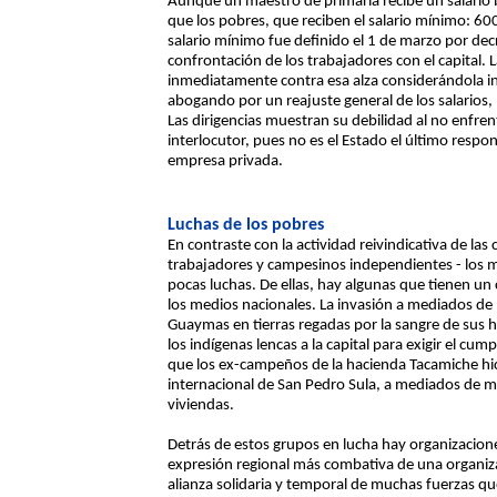
Aunque un maestro de primaria recibe un salario b
que los pobres, que reciben el salario mínimo: 600
salario mínimo fue definido el 1 de marzo por decr
confrontación de los trabajadores con el capital. 
inmediatamente contra esa alza considerándola i
abogando por un reajuste general de los salarios,
Las dirigencias muestran su debilidad al no enfren
interlocutor, pues no es el Estado el último respon
empresa privada.
Luchas de los pobres
En contraste con la actividad reivindicativa de las
trabajadores y campesinos independientes - los m
pocas luchas. De ellas, hay algunas que tienen un
los medios nacionales. La invasión a mediados de 
Guaymas en tierras regadas por la sangre de sus 
los indígenas lencas a la capital para exigir el cu
que los ex-campeños de la hacienda Tacamiche hici
internacional de San Pedro Sula, a mediados de m
viviendas.
Detrás de estos grupos en lucha hay organizacione
expresión regional más combativa de una organi
alianza solidaria y temporal de muchas fuerzas qu