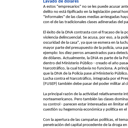
Lavado de dólares
A estos "empresarios" no se les puede acusar ante
delito no está tipificado en la legislación penal h
"informales" de las clases medias arriesgadas ha
con el de las tradicionales clases adineradas del 
El éxito de la DNA contrasta con el fracaso de la po
violencia delincuencial. Se acusa, por eso, a la polic
oscuridad de la casa", ya que se esmera en la luch
mayor parte del presupuesto de la policía, una par
ejemplo: los diez perros amaestrados para detecta
de dólares. Actualmente, la DNA es parte de la Po
dentro del Ministerio Público - creado el año pasa
Narcotráfico, la cual todavía no funciona. A princ
que la DNA de la Policía pase al Ministerio Públic
Lucha contra el Narcotráfico, integrada por el Pres
(FUSEP) también debe pasar del poder militar al civ
La principal razón de la actividad relativamente i
norteamericanos. Pero también las clases domina
su control - parecen estar interesadas en limita
cuestión su hegemonía económica y política en el 
Con la apertura de las campañas políticas, el tema 
penetración del capital procedente de la droga en 