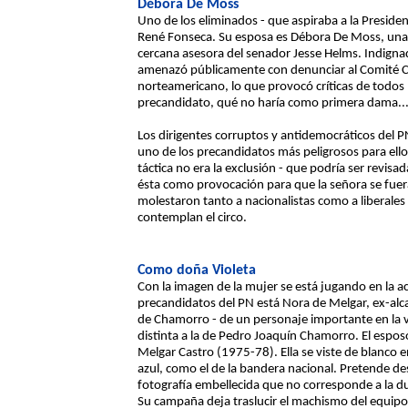
Débora De Moss
Uno de los eliminados - que aspiraba a la Presiden
René Fonseca. Su esposa es Débora De Moss, una
cercana asesora del senador Jesse Helms. Indignada
amenazó públicamente con denunciar al Comité Ce
norteamericano, lo que provocó críticas de todos 
precandidato, qué no haría como primera dama..
Los dirigentes corruptos y antidemocráticos del PN
uno de los precandidatos más peligrosos para ellos
táctica no era la exclusión - que podría ser revisada
ésta como provocación para que la señora se fuera
molestaron tanto a nacionalistas como a liberales e
contemplan el circo.
Como doña Violeta
Con la imagen de la mujer se está jugando en la ac
precandidatos del PN está Nora de Melgar, ex-alc
de Chamorro - de un personaje importante en la vi
distinta a la de Pedro Joaquín Chamorro. El esposo
Melgar Castro (1975-78). Ella se viste de blanco 
azul, como el de la bandera nacional. Pretende des
fotografía embellecida que no corresponde a la d
Su campaña deja traslucir el machismo del equipo 