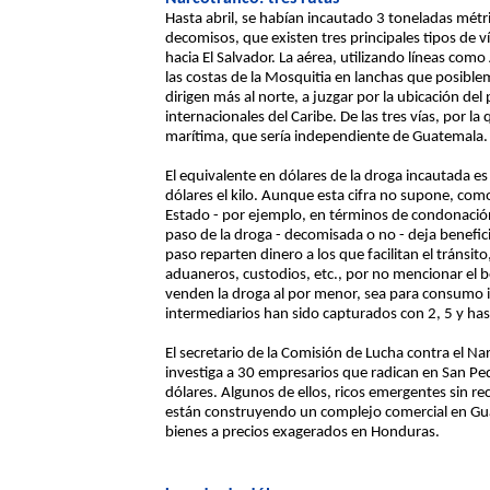
Hasta abril, se habían incautado 3 toneladas métri
decomisos, que existen tres principales tipos de ví
hacia El Salvador. La aérea, utilizando líneas como
las costas de la Mosquitia en lanchas que posible
dirigen más al norte, a juzgar por la ubicación del
internacionales del Caribe. De las tres vías, por l
marítima, que sería independiente de Guatemala.
El equivalente en dólares de la droga incautada es
dólares el kilo. Aunque esta cifra no supone, como
Estado - por ejemplo, en términos de condonación
paso de la droga - decomisada o no - deja benefic
paso reparten dinero a los que facilitan el tránsit
aduaneros, custodios, etc., por no mencionar el 
venden la droga al por menor, sea para consumo in
intermediarios han sido capturados con 2, 5 y has
El secretario de la Comisión de Lucha contra el Na
investiga a 30 empresarios que radican en San Pedr
dólares. Algunos de ellos, ricos emergentes sin r
están construyendo un complejo comercial en Gu
bienes a precios exagerados en Honduras.