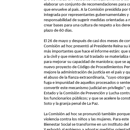
elaborar un conjunto de recomendaciones para cont
que envuelve al país. A la Comisión presidida por
integrada por representantes gubernamentales y de 
responsabilidad de sugerir medidas orientadas a me
crear bases para una cultura de respeto a los de
plazo de 60 días.
El 26 de mayo y después de casi dos meses de cons
Comisión ad hoc presentó al Presidente Reina su 
más importantes que hace el informe están: que se t
a la civil y que mientras tal traslado se materiali
para mejorar su capacidad de maniobra; que se ap
nuevo proyecto de Código de Procedimientos Pena
mejore la administración de justicia en el país y 
el abuso de la fianza extraordinaria, "cuyo otorgam
fuga e impunidad de aquellos procesados o sent
convertir este mecanismo judicial en privilegio"; 
Estado y la Comisión de Prevención y Lucha contra 
los funcionarios públicos; y que se acelere la cons
Soto y la granja penal de La Paz.
La Comisión ad hoc se pronunció también porque s
violencia contra los niños y las mujeres. Para este
Bienestar Social se transforme en un Instituto del
Y exhortó al gobierno a adoptar medidas orientad