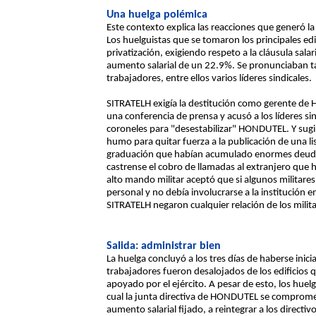
Una huelga polémica
Este contexto explica las reacciones que generó l
Los huelguistas que se tomaron los principales e
privatización, exigiendo respeto a la cláusula sala
aumento salarial de un 22.9%. Se pronunciaban t
trabajadores, entre ellos varios líderes sindicales.
SITRATELH exigía la destitución como gerente d
una conferencia de prensa y acusó a los líderes s
coroneles para "desestabilizar" HONDUTEL. Y sugir
humo para quitar fuerza a la publicación de una li
graduación que habían acumulado enormes deudas
castrense el cobro de llamadas al extranjero que h
alto mando militar aceptó que si algunos militares 
personal y no debía involucrarse a la institución en
SITRATELH negaron cualquier relación de los milita
Salida: administrar bien
La huelga concluyó a los tres días de haberse inic
trabajadores fueron desalojados de los edificios 
apoyado por el ejército. A pesar de esto, los huel
cual la junta directiva de HONDUTEL se compromet
aumento salarial fijado, a reintegrar a los directi