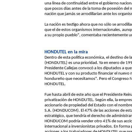
una línea de continuidad entre el gobierno naciona
que pocos días antes de la toma de posesión del 
nación que jamás se arrodillarían ante los organis
La nación es testigo ahora que no sólo se arrodil
que el de estos organismos internacionales, aunqu
a su propio pueblo", comentaba recientemente un 
HONDUTEL en la mira
Dentro de esta política económica, el destino d
(HONDUTEL) es una prioridad. Ya en enero de 1993 
Presidente Callejas convocó a los diputados a que 
HONDUTEL y con su producto financiar el nuevo m
hondureño que necesitamos". Pero el Congreso Nac
HONDUTEL.
Fue hasta abril de este año que el Presidente Rei
privatización de HONDUTEL. Según ella, la empresa
accionario de propiedad del Estado con el nomb
S.A. (HONDUCOM). El 47% de las acciones de esta 
estratégico, que tendría el derecho de administra
HONDUCOM podría vender otro 41% de sus acciones
internacional a inversionistas privados. En forma 
acciones a los trabajadores de HONDUTEL que pr