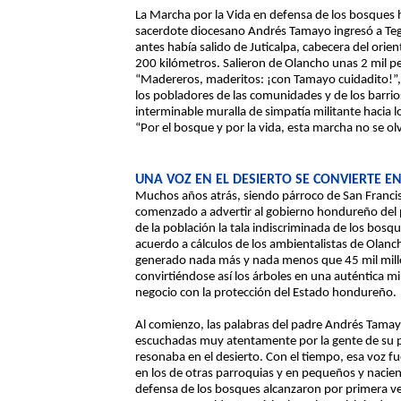
La Marcha por la Vida en defensa de los bosques
sacerdote diocesano Andrés Tamayo ingresó a Tegu
antes había salido de Juticalpa, cabecera del ori
200 kilómetros. Salieron de Olancho unas 2 mil pe
“Madereros, maderitos: ¡con Tamayo cuidadito!”,
los pobladores de las comunidades y de los barrio
interminable muralla de simpatía militante hacia 
“Por el bosque y por la vida, esta marcha no se ol
UNA VOZ EN EL DESIERTO SE CONVIERTE E
Muchos años atrás, siendo párroco de San Francis
comenzado a advertir al gobierno hondureño del p
de la población la tala indiscriminada de los bosq
acuerdo a cálculos de los ambientalistas de Olanch
generado nada más y nada menos que 45 mil millo
convirtiéndose así los árboles en una auténtica mi
negocio con la protección del Estado hondureño.
Al comienzo, las palabras del padre Andrés Tamayo 
escuchadas muy atentamente por la gente de su pa
resonaba en el desierto. Con el tiempo, esa voz f
en los de otras parroquias y en pequeños y nacie
defensa de los bosques alcanzaron por primera ve