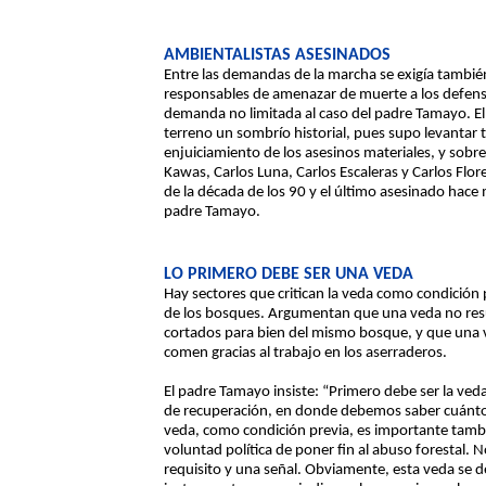
AMBIENTALISTAS ASESINADOS
Entre las demandas de la marcha se exigía también 
responsables de amenazar de muerte a los defens
demanda no limitada al caso del padre Tamayo. El 
terreno un sombrío historial, pues supo levantar t
enjuiciamiento de los asesinos materiales, y sobre
Kawas, Carlos Luna, Carlos Escaleras y Carlos Flor
de la década de los 90 y el último asesinado hace
padre Tamayo.
LO PRIMERO DEBE SER UNA VEDA
Hay sectores que critican la veda como condición
de los bosques. Argumentan que una veda no resue
cortados para bien del mismo bosque, y que una v
comen gracias al trabajo en los aserraderos.
El padre Tamayo insiste: “Primero debe ser la veda
de recuperación, en donde debemos saber cuánto se
veda, como condición previa, es importante tamb
voluntad política de poner fin al abuso forestal. N
requisito y una señal. Obviamente, esta veda se d