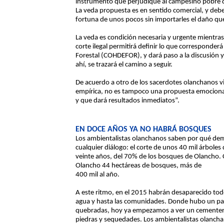
instrumento que perjudique al campesino pobre qu
La veda propuesta es en sentido comercial, y deb
fortuna de unos pocos sin importarles el daño qu
La veda es condición necesaria y urgente mientras 
corte ilegal permitirá definir lo que corresponde
Forestal (COHDEFOR), y dará paso a la discusión y
ahí, se trazará el camino a seguir.
De acuerdo a otro de los sacerdotes olanchanos v
empírica, no es tampoco una propuesta emocional
y que dará resultados inmediatos”.
EN DOCE AÑOS YA NO HABRÁ BOSQUES
Los ambientalistas olanchanos saben por qué de
cualquier diálogo: el corte de unos 40 mil árboles 
veinte años, del 70% de los bosques de Olancho.
Olancho 44 hectáreas de bosques, más de
400 mil al año.
A este ritmo, en el 2015 habrán desaparecido tod
agua y hasta las comunidades. Donde hubo un pais
quebradas, hoy ya empezamos a ver un cementer
piedras y sequedades. Los ambientalistas olanchan