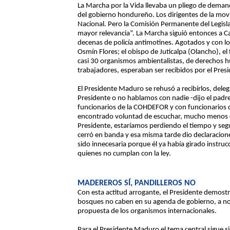
La Marcha por la Vida llevaba un pliego de deman
del gobierno hondureño. Los dirigentes de la movi
Nacional. Pero la Comisión Permanente del Legis
mayor relevancia”. La Marcha siguió entonces a C
decenas de policía antimotines. Agotados y con l
Osmín Flores; el obispo de Juticalpa (Olancho), 
casi 30 organismos ambientalistas, de derechos h
trabajadores, esperaban ser recibidos por el Presi
El Presidente Maduro se rehusó a recibirlos, dele
Presidente o no hablamos con nadie -dijo el pad
funcionarios de la COHDEFOR y con funcionarios 
encontrado voluntad de escuchar, mucho menos ca
Presidente, estaríamos perdiendo el tiempo y seg
cerró en banda y esa misma tarde dio declaracione
sido innecesaria porque él ya había girado instru
quienes no cumplan con la ley.
MADEREROS SÍ, PANDILLEROS NO
Con esta actitud arrogante, el Presidente demostr
bosques no caben en su agenda de gobierno, a no 
propuesta de los organismos internacionales.
Para el Presidente Maduro el tema central sigue s