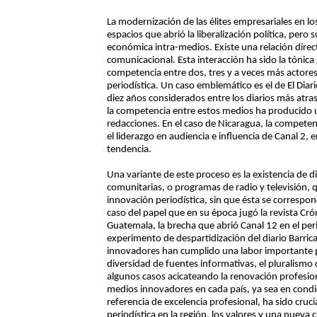
La modernización de las élites empresariales en lo
espacios que abrió la liberalización política, per
económica intra-medios. Existe una relación dir
comunicacional. Esta interacción ha sido la tónica 
competencia entre dos, tres y a veces más actor
periodística. Un caso emblemático es el de El Diar
diez años considerados entre los diarios más atra
la competencia entre estos medios ha producido 
redacciones. En el caso de Nicaragua, la competenc
el liderazgo en audiencia e influencia de Canal 2, 
tendencia.
Una variante de este proceso es la existencia de di
comunitarias, o programas de radio y televisión, 
innovación periodística, sin que ésta se correspon
caso del papel que en su época jugó la revista Crón
Guatemala, la brecha que abrió Canal 12 en el peri
experimento de despartidización del diario Barri
innovadores han cumplido una labor importante p
diversidad de fuentes informativas, el pluralismo 
algunos casos acicateando la renovación profesiona
medios innovadores en cada país, ya sea en cond
referencia de excelencia profesional, ha sido cru
periodística en la región, los valores y una nueva c