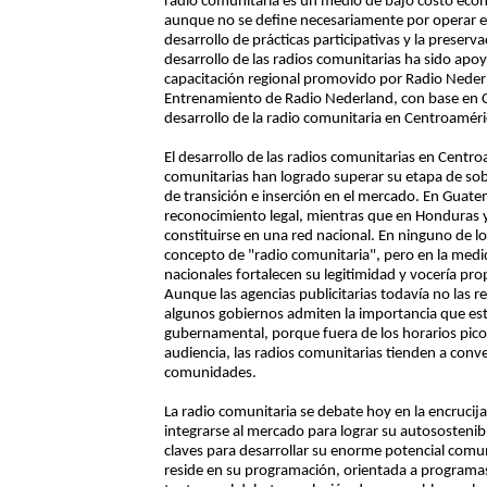
radio comunitaria es un medio de bajo costo econó
aunque no se define necesariamente por operar e
desarrollo de prácticas participativas y la preserva
desarrollo de las radios comunitarias ha sido ap
capacitación regional promovido por Radio Neder
Entrenamiento de Radio Nederland, con base en C
desarrollo de la radio comunitaria en Centroaméri
El desarrollo de las radios comunitarias en Centroa
comunitarias han logrado superar su etapa de so
de transición e inserción en el mercado. En Guate
reconocimiento legal, mientras que en Honduras y
constituirse en una red nacional. En ninguno de los
concepto de "radio comunitaria", pero en la medi
nacionales fortalecen su legitimidad y vocería pr
Aunque las agencias publicitarias todavía no la
algunos gobiernos admiten la importancia que es
gubernamental, porque fuera de los horarios pico
audiencia, las radios comunitarias tienden a conve
comunidades.
La radio comunitaria se debate hoy en la encrucij
integrarse al mercado para lograr su autosostenibi
claves para desarrollar su enorme potencial comun
reside en su programación, orientada a programas