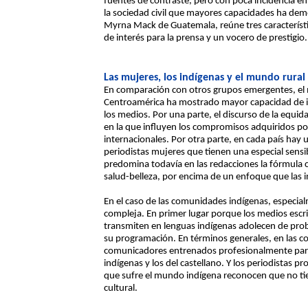
fuentes de contraste, pero con poca incidencia en 
la sociedad civil que mayores capacidades ha demo
Myrna Mack de Guatemala, reúne tres característ
de interés para la prensa y un vocero de prestigio.
Las mujeres, los indígenas y el mundo rural
En comparación con otros grupos emergentes, el 
Centroamérica ha mostrado mayor capacidad de inc
los medios. Por una parte, el discurso de la equi
en la que influyen los compromisos adquiridos po
internacionales. Por otra parte, en cada país h
periodistas mujeres que tienen una especial sensi
predomina todavía en las redacciones la fórmula c
salud-belleza, por encima de un enfoque que las in
En el caso de las comunidades indígenas, especia
compleja. En primer lugar porque los medios escri
transmiten en lenguas indígenas adolecen de prob
su programación. En términos generales, en las c
comunicadores entrenados profesionalmente para 
indígenas y los del castellano. Y los periodistas p
que sufre el mundo indígena reconocen que no tie
cultural.