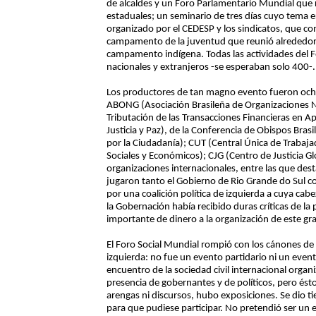
de alcaldes y un Foro Parlamentario Mundial que 
estaduales; un seminario de tres días cuyo tema era
organizado por el CEDESP y los sindicatos, que c
campamento de la juventud que reunió alrededor 
campamento indígena. Todas las actividades del F
nacionales y extranjeros -se esperaban solo 400-.
Los productores de tan magno evento fueron ocho 
ABONG (Asociación Brasileña de Organizaciones 
Tributación de las Transacciones Financieras en A
Justicia y Paz), de la Conferencia de Obispos Bras
por la Ciudadanía); CUT (Central Única de Trabajad
Sociales y Económicos); CJG (Centro de Justicia Gl
organizaciones internacionales, entre las que de
jugaron tanto el Gobierno de Rio Grande do Sul c
por una coalición política de izquierda a cuya cabez
la Gobernación había recibido duras críticas de 
importante de dinero a la organización de este gra
El Foro Social Mundial rompió con los cánones de 
izquierda: no fue un evento partidario ni un even
encuentro de la sociedad civil internacional organ
presencia de gobernantes y de políticos, pero é
arengas ni discursos, hubo exposiciones. Se dio t
para que pudiese participar. No pretendió ser un 