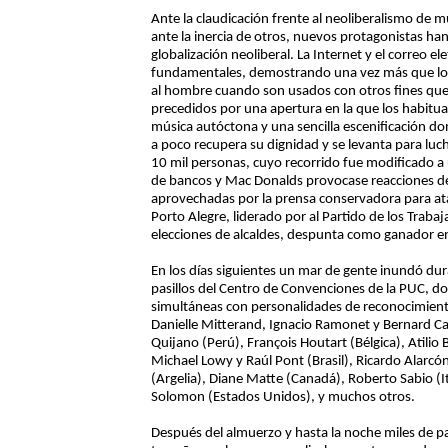
Ante la claudicación frente al neoliberalismo de
ante la inercia de otros, nuevos protagonistas han 
globalización neoliberal. La Internet y el correo e
fundamentales, demostrando una vez más que los a
al hombre cuando son usados con otros fines que 
precedidos por una apertura en la que los habitua
música autóctona y una sencilla escenificación 
a poco recupera su dignidad y se levanta para luc
10 mil personas, cuyo recorrido fue modificado a ú
de bancos y Mac Donalds provocase reacciones d
aprovechadas por la prensa conservadora para atac
Porto Alegre, liderado por al Partido de los Trabaj
elecciones de alcaldes, despunta como ganador en 
En los días siguientes un mar de gente inundó dur
pasillos del Centro de Convenciones de la PUC, d
simultáneas con personalidades de reconocimiento
Danielle Mitterand, Ignacio Ramonet y Bernard Cass
Quijano (Perú), François Houtart (Bélgica), Atilio 
Michael Lowy y Raúl Pont (Brasil), Ricardo Alarc
(Argelia), Diane Matte (Canadá), Roberto Sabio 
Solomon (Estados Unidos), y muchos otros.
Después del almuerzo y hasta la noche miles de par