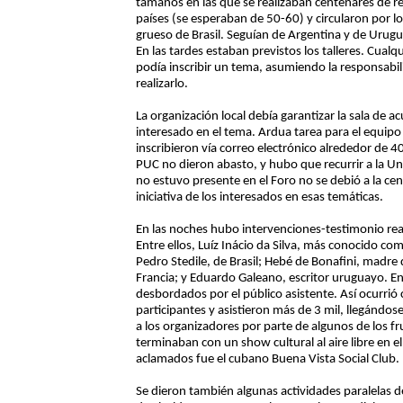
tamaños en las que se realizaban centenares de re
países (se esperaban de 50-60) y circularon por lo
grueso de Brasil. Seguían de Argentina y de Urug
En las tardes estaban previstos los talleres. Cualq
podía inscribir un tema, asumiendo la responsabili
realizarlo.
La organización local debía garantizar la sala de 
interesado en el tema. Ardua tarea para el equipo 
inscribieron vía correo electrónico alrededor de 4
PUC no dieron abasto, y hubo que recurrir a la Uni
no estuvo presente en el Foro no se debió a la cens
iniciativa de los interesados en esas temáticas.
En las noches hubo intervenciones-testimonio rea
Entre ellos, Luíz Inácio da Silva, más conocido com
Pedro Stedile, de Brasil; Hebé de Bonafini, madre
Francia; y Eduardo Galeano, escritor uruguayo. En
desbordados por el público asistente. Así ocurrió
participantes y asistieron más de 3 mil, llegándo
a los organizadores por parte de algunos de los fru
terminaban con un show cultural al aire libre en e
aclamados fue el cubano Buena Vista Social Club.
Se dieron también algunas actividades paralelas 