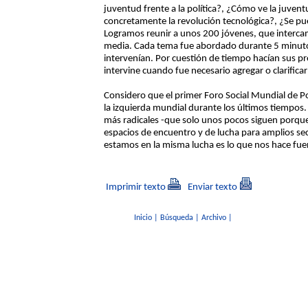
juventud frente a la política?, ¿Cómo ve la juven
concretamente la revolución tecnológica?, ¿Se pu
Logramos reunir a unos 200 jóvenes, que interca
media. Cada tema fue abordado durante 5 minutos 
intervenían. Por cuestión de tiempo hacían sus p
intervine cuando fue necesario agregar o clarificar 
Considero que el primer Foro Social Mundial de Po
la izquierda mundial durante los últimos tiempos. 
más radicales -que solo unos pocos siguen porque 
espacios de encuentro y de lucha para amplios s
estamos en la misma lucha es lo que nos hace fuert
Imprimir texto
Enviar texto
Inicio
|
Búsqueda
|
Archivo
|