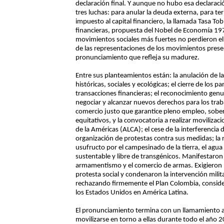
declaración final. Y aunque no hubo esa declaraci
tres luchas: para anular la deuda externa, para ter
impuesto al capital financiero, la llamada Tasa To
financieras, propuesta del Nobel de Economía 197
movimientos sociales más fuertes no perdieron el
de las representaciones de los movimientos prese
pronunciamiento que refleja su madurez.
Entre sus planteamientos están: la anulación de l
históricas, sociales y ecológicas; el cierre de los p
transacciones financieras; el reconocimiento genui
negociar y alcanzar nuevos derechos para los trab
comercio justo que garantice pleno empleo, sober
equitativos, y la convocatoria a realizar moviliza
de la Américas (ALCA); el cese de la interferencia d
organización de protestas contra sus medidas; la
usufructo por el campesinado de la tierra, el agua y
sustentable y libre de transgénicos. Manifestaron
armamentismo y el comercio de armas. Exigieron po
protesta social y condenaron la intervención milit
rechazando firmemente el Plan Colombia, consider
los Estados Unidos en América Latina.
El pronunciamiento termina con un llamamiento a r
movilizarse en torno a ellas durante todo el año 