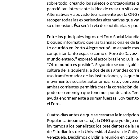
sobre todo, creando los sujetos o protagonistas q
pareció tan interesante la idea de crear un sitio we
Alternativas y apoyado técnicamente por la ONG ca
recoger todas las experiencias alternativas que va
su dimensión. Ésa será la vía de socializarlas y p
Entre los principales logros del Foro Social Mundia
bloqueo informativo que las transnacionales de la
Lo ocurrido en Porto Alegre ocupó un espacio me
conquistar tanto espacio como el Foro de Davos-.
mundo entero," expresó el actor brasileño Luis Fer
"Otro mundo es posible". Segundo: se consiguió r
cultura de la izquierda, a dos de sus grandes corri
uso transformador de las instituciones, y la que b
movimientos sociales autónomos. Estoy convencida
ambas corrientes permitirá crear la correlación de
poderoso enemigo que tenemos por delante. Terc
ayuda enormemente a sumar fuerzas. Soy testigo d
el Foro.
Cuatro días antes de que se cerraran la inscripcio
Popular Latinoamericana), la ONG que yo dirijo en
invitamos a los panelistas: los presidentes de la F
de Estudiantes de la Universidad Austral de Chile
Venezuela. Decidimos dividir la reunión en cuatro