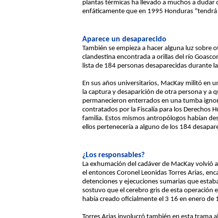
plantas térmicas ha llevado a muchos a dudar q
enfáticamente que en 1995 Honduras "tendrá lu
Aparece un desaparecido
También se empieza a hacer alguna luz sobre ot
clandestina encontrada a orillas del río Goascor
lista de 184 personas desaparecidas durante 
En sus años universitarios, MacKay militó en un
la captura y desaparición de otra persona y a 
permanecieron enterrados en una tumba ignorad
contratados por la Fiscalía para los Derechos 
familia. Estos mismos antropólogos habían des
ellos pertenecería a alguno de los 184 desapare
¿Los responsables?
La exhumación del cadáver de MacKay volvió a p
el entonces Coronel Leonidas Torres Arias, enca
detenciones y ejecuciones sumarias que estaba r
sostuvo que el cerebro gris de esta operación 
había creado oficialmente el 3 16 en enero de
Torres Arias involucró también en esta trama 