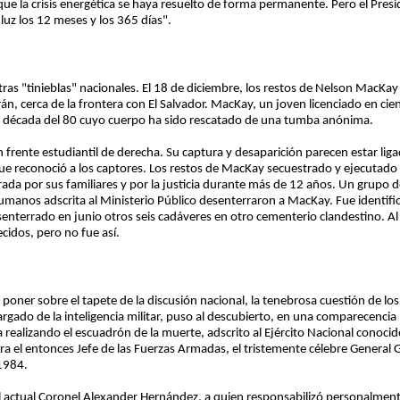
ue la crisis energética se haya resuelto de forma permanente. Pero el Pres
z los 12 meses y los 365 días".
ras "tinieblas" nacionales. El 18 de diciembre, los restos de Nelson MacKay
án, cerca de la frontera con El Salvador. MacKay, un joven licenciado en cienc
la década del 80 cuyo cuerpo ha sido rescatado de una tumba anónima.
 frente estudiantil de derecha. Su captura y desaparición parecen estar liga
que reconoció a los captores. Los restos de MacKay secuestrado y ejecutado
a por sus familiares y por la justicia durante más de 12 años. Un grupo 
Humanos adscrita al Ministerio Público desenterraron a MacKay. Fue identifi
enterrado en junio otros seis cadáveres en otro cementerio clandestino. Al
cidos, pero no fue así.
oner sobre el tapete de la discusión nacional, la tenebrosa cuestión de lo
rgado de la inteligencia militar, puso al descubierto, en una comparecencia 
ealizando el escuadrón de la muerte, adscrito al Ejército Nacional conocido 
era el entonces Jefe de las Fuerzas Armadas, el tristemente célebre General
 1984.
al actual Coronel Alexander Hernández, a quien responsabilizó personalment