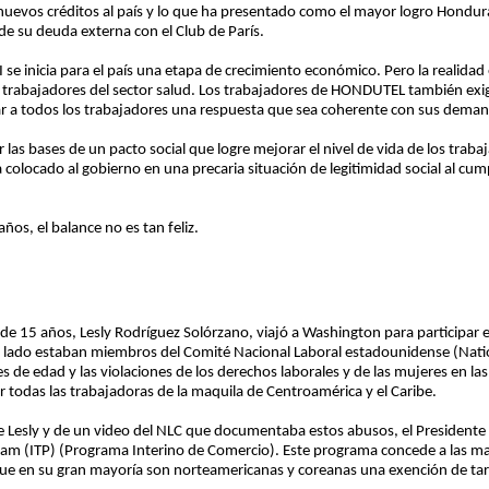
nuevos créditos al país y lo que ha presentado como el mayor logro Hondura
e su deuda externa con el Club de París.
 se inicia para el país una etapa de crecimiento económico. Pero la realidad 
los trabajadores del sector salud. Los trabajadores de HONDUTEL también exi
ar a todos los trabajadores una respuesta que sea coherente con sus dema
ar las bases de un pacto social que logre mejorar el nivel de vida de los trab
colocado al gobierno en una precaria situación de legitimidad social al cum
ños, el balance no es tan feliz.
 15 años, Lesly Rodríguez Solórzano, viajó a Washington para participar 
 lado estaban miembros del Comité Nacional Laboral estadounidense (Natio
es de edad y las violaciones de los derechos laborales y de las mujeres en 
r todas las trabajadoras de la maquila de Centroamérica y el Caribe.
esly y de un video del NLC que documentaba estos abusos, el Presidente C
ogram (ITP) (Programa Interino de Comercio). Este programa concede a las m
ue en su gran mayoría son norteamericanas y coreanas una exención de tar