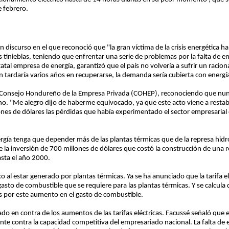
 febrero.
un discurso en el que reconoció que "la gran víctima de la crisis energética 
tinieblas, teniendo que enfrentar una serie de problemas por la falta de ene
tal empresa de energía, garantizó que el país no volvería a sufrir un racio
n tardaría varios años en recuperarse, la demanda sería cubierta con energí
l Consejo Hondureño de la Empresa Privada (COHEP), reconociendo que nun
no. "Me alegro dijo de haberme equivocado, ya que este acto viene a restabl
nes de dólares las pérdidas que había experimentado el sector empresarial 
gía tenga que depender más de las plantas térmicas que de la represa hidro
 la inversión de 700 millones de dólares que costó la construcción de una re
asta el año 2000.
ico al estar generado por plantas térmicas. Ya se ha anunciado que la tarifa 
to de combustible que se requiere para las plantas térmicas. Y se calcula qu
s por este aumento en el gasto de combustible.
o en contra de los aumentos de las tarifas eléctricas. Facussé señaló que
te contra la capacidad competitiva del empresariado nacional. La falta de e