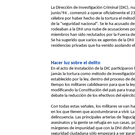
La Dirección de Investigación Criminal (DIC), nu
junio/94 , comenzó a operar oficialmente el 23 
célebre por haber hecho de la tortura el método
de la "seguridad nacional". Se le ha acusado d
rodeaban a la DNI una nube de acusaciones por 
miembros han sido reclutados por la Fuerza de S
Se ha sugerido que varios ex agentes de la DNI
residencias privadas que ha venido asolando el
Hacer luz sobre el delito
En el acto de instalación de la DIC participaron
jamás la tortura como método de investigación.
establecido por la ley, dentro del proceso de d
tiempo los militares cabildearon para que la le
modificando la Constitución del país para trasp
debate la reducción de los efectivos del ejército
Con todas estas señales, los militares se van h
en los que tienen que acostumbrarse a vivir. 
delincuencia. Las principales arterias de Teguc
asesinatos y la gente se refugia en sus casas, 
márgenes de impunidad que con la DNI disfruta
seguridad ciudadana sólo empezará a ser garant