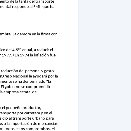
ento de la tarifa del transporte
amental responde al FMI, que ha
ciembre. La demora en la firma con
o del 4.5% anual, a reducir el
ar 1997. (En 1994 la inflación fue
e reducción del personal y gasto
ngreso Nacional le ayudará por la
ticamente se ha denominado "la
no. El gobierno se comprometió
 la empresa estatal de
a el pequeño productor,
ransporte por carretera y en el
sidio al transporte urbano para
gos a la importación de mercancías
. Con todos estos compromisos, el