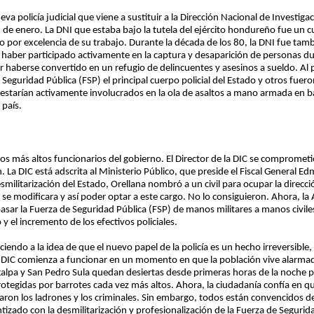
eva policía judicial que viene a sustituir a la Dirección Nacional de Investi
de enero. La DNI que estaba bajo la tutela del ejército hondureño fue un cu
 por excelencia de su trabajo. Durante la década de los 80, la DNI fue tambié
e haber participado activamente en la captura y desaparición de personas du
haberse convertido en un refugio de delincuentes y asesinos a sueldo. Al p
eguridad Pública (FSP) el principal cuerpo policial del Estado y otros fuero
 estarían activamente involucrados en la ola de asaltos a mano armada en 
 país.
 los más altos funcionarios del gobierno. El Director de la DIC se comprometi
 La DIC está adscrita al Ministerio Público, que preside el Fiscal General
esmilitarización del Estado, Orellana nombró a un civil para ocupar la direcc
y se modificara y así poder optar a este cargo. No lo consiguieron. Ahora, la
asar la Fuerza de Seguridad Pública (FSP) de manos militares a manos civile
 y el incremento de los efectivos policiales.
aciendo a la idea de que el nuevo papel de la policía es un hecho irreversibl
La DIC comienza a funcionar en un momento en que la población vive alarmad
igalpa y San Pedro Sula quedan desiertas desde primeras horas de la noche po
protegidas por barrotes cada vez más altos. Ahora, la ciudadanía confía en qu
ron los ladrones y los criminales. Sin embargo, todos están convencidos d
izado con la desmilitarización y profesionalización de la Fuerza de Segurid