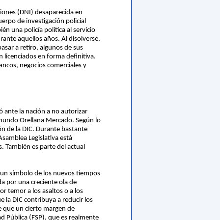
gaciones (DNI) desaparecida en
erpo de investigación policial
n una policía política al servicio
rante aquellos años. Al disolverse,
asar a retiro, algunos de sus
n licenciados en forma definitiva.
bancos, negocios comerciales y
ó ante la nación a no autorizar
 Edmundo Orellana Mercado. Según lo
ión de la DIC. Durante bastante
 Asamblea Legislativa está
s. También es parte del actual
e, un símbolo de los nuevos tiempos
a por una creciente ola de
r temor a los asaltos o a los
e la DIC contribuya a reducir los
e que un cierto margen de
ad Pública (FSP), que es realmente