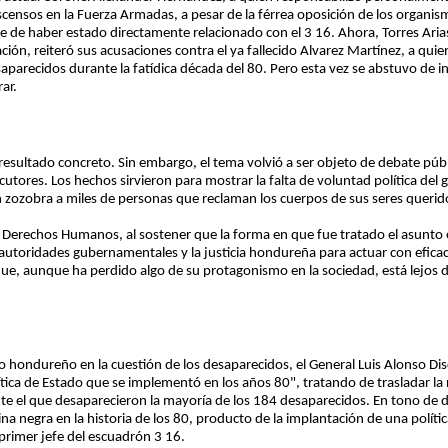
censos en la Fuerza Armadas, a pesar de la férrea oposición de los organ
 de haber estado directamente relacionado con el 3 16. Ahora, Torres Arias
ción, reiteró sus acusaciones contra el ya fallecido Alvarez Martínez, a quie
saparecidos durante la fatídica década del 80. Pero esta vez se abstuvo de 
ar.
n resultado concreto. Sin embargo, el tema volvió a ser objeto de debate púb
ecutores. Los hechos sirvieron para mostrar la falta de voluntad política del
ozobra a miles de personas que reclaman los cuerpos de sus seres queridos 
 Derechos Humanos, al sostener que la forma en que fue tratado el asunto e
utoridades gubernamentales y la justicia hondureña para actuar con eficaci
ue, aunque ha perdido algo de su protagonismo en la sociedad, está lejos 
ito hondureño en la cuestión de los desaparecidos, el General Luis Alonso Di
tica de Estado que se implementó en los años 80", tratando de trasladar la 
 el que desaparecieron la mayoría de los 184 desaparecidos. En tono de dis
a negra en la historia de los 80, producto de la implantación de una políti
primer jefe del escuadrón 3 16.