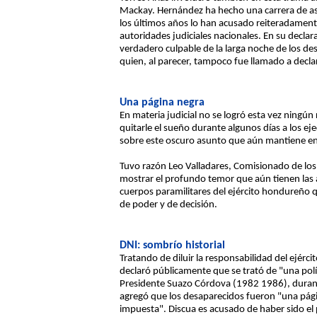
Mackay. Hernández ha hecho una carrera de as
los últimos años lo han acusado reiteradamente
autoridades judiciales nacionales. En su declara
verdadero culpable de la larga noche de los de
quien, al parecer, tampoco fue llamado a declar
Una página negra
En materia judicial no se logró esta vez ningú
quitarle el sueño durante algunos días a los ej
sobre este oscuro asunto que aún mantiene en z
Tuvo razón Leo Valladares, Comisionado de los
mostrar el profundo temor que aún tienen las a
cuerpos paramilitares del ejército hondureño q
de poder y de decisión.
DNI: sombrío historial
Tratando de diluir la responsabilidad del ejérc
declaró públicamente que se trató de "una polí
Presidente Suazo Córdova (1982 1986), durante
agregó que los desaparecidos fueron "una págin
impuesta". Discua es acusado de haber sido el 