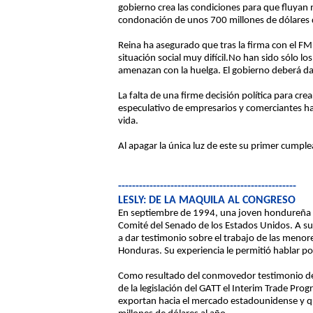
gobierno crea las condiciones para que fluyan 
condonación de unos 700 millones de dólares d
Reina ha asegurado que tras la firma con el FMI
situación social muy difícil.No han sido sólo 
amenazan con la huelga. El gobierno deberá d
La falta de una firme decisión política para cre
especulativo de empresarios y comerciantes ha 
vida.
Al apagar la única luz de este su primer cumplea
---------------------------------------------------
LESLY: DE LA MAQUILA AL CONGRESO
En septiembre de 1994, una joven hondureña de
Comité del Senado de los Estados Unidos. A su
a dar testimonio sobre el trabajo de las menor
Honduras. Su experiencia le permitió hablar po
Como resultado del conmovedor testimonio de L
de la legislación del GATT el Interim Trade Pr
exportan hacia el mercado estadounidense y q