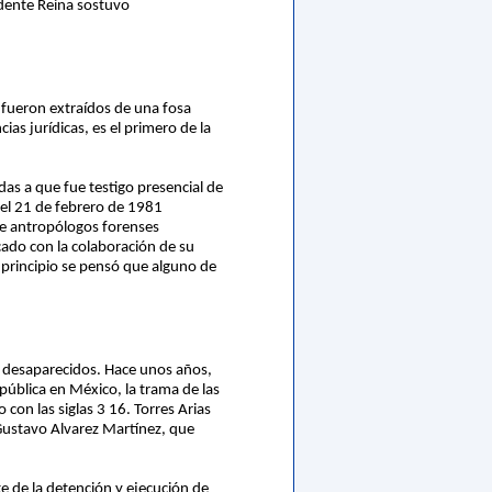
idente Reina sostuvo
 fueron extraídos de una fosa
ias jurídicas, es el primero de la
das a que fue testigo presencial de
 el 21 de febrero de 1981
de antropólogos forenses
cado con la colaboración de su
 principio se pensó que alguno de
s desaparecidos. Hace unos años,
pública en México, la trama de las
con las siglas 3 16. Torres Arias
 Gustavo Alvarez Martínez, que
e de la detención y ejecución de