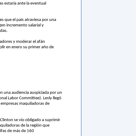
s estaría ante la eventual
es que el país atraviesa por una
gen incremento salarial y
ndas.
ajadores y moderar el afán
plir en enero su primer año de
en una audiencia auspiciada por un
nal Labor Committee). Lesly llegó
las empresas maquiladoras de
linton se vio obligado a suprimir
aquiladoras de la región que
ifas de más de 160