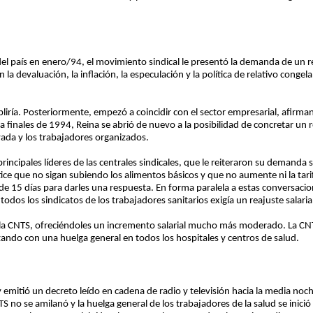
el país en enero/94, el movimiento sindical le presentó la demanda de un r
n la devaluación, la inflación, la especulación y la política de relativo conge
liría. Posteriormente, empezó a coincidir con el sector empresarial, afirm
 finales de 1994, Reina se abrió de nuevo a la posibilidad de concretar un r
vada y los trabajadores organizados.
principales líderes de las centrales sindicales, que le reiteraron su demanda s
ice que no sigan subiendo los alimentos básicos y que no aumente ni la tari
azo de 15 días para darles una respuesta. En forma paralela a estas conversac
todos los sindicatos de los trabajadores sanitarios exigía un reajuste salari
on la CNTS, ofreciéndoles un incremento salarial mucho más moderado. La CN
ndo con una huelga general en todos los hospitales y centros de salud.
 y emitió un decreto leído en cadena de radio y televisión hacia la media noc
NTS no se amilanó y la huelga general de los trabajadores de la salud se inici