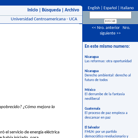
English
|
Español
|
Italiano
Inicio
|
Búsqueda
|
Archivo
Universidad Centroamericana - UCA
<< Nro. anterior
Nro.
siguiente >>
En este mismo numero:
Nicaragua
Las reformas: otra oportunidad
Nicaragua
Derecho ambiental: derecho al
futuro de todos
México
El derrumbe de la fantasía
neoliberal
empobrecido? ¿Cómo mejora la
Guatemala
El proceso de paz empieza a
descansar en paz
El Salvador
 el servicio de energía eléctrica
FMLN: por un partido
democrático revolucionario y
e había iniciado, para