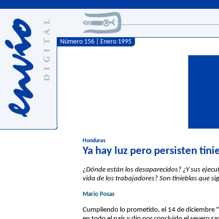
Número 156 | Enero 1995
Honduras
Ya hay luz pero persisten tini
¿Dónde están los desaparecidos? ¿Y sus ejec
vida de los trabajadores? Son tinieblas que 
Mario Posas
Cumpliendo lo prometido, el 14 de diciembre "se
en todo el país y dio por concluido el severo r