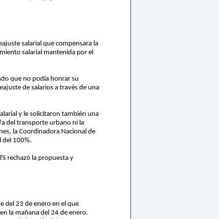
eajuste salarial que compensara la
lamiento salarial mantenida por el
ando que no podía honrar su
eajuste de salarios a través de una
alarial y le solicitaron también una
fa del transporte urbano ni la
iones, la Coordinadora Nacional de
al del 100%.
TS rechazó la propuesta y
he del 23 de enero en el que
ó en la mañana del 24 de enero.