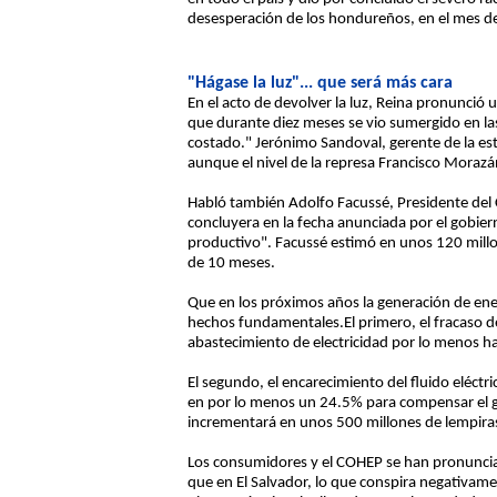
desesperación de los hondureños, en el mes de
"Hágase la luz"... que será más cara
En el acto de devolver la luz, Reina pronunció 
que durante diez meses se vio sumergido en las 
costado." Jerónimo Sandoval, gerente de la esta
aunque el nivel de la represa Francisco Morazá
Habló también Adolfo Facussé, Presidente de
concluyera en la fecha anunciada por el gobier
productivo". Facussé estimó en unos 120 millo
de 10 meses.
Que en los próximos años la generación de ener
hechos fundamentales.El primero, el fracaso de
abastecimiento de electricidad por lo menos h
El segundo, el encarecimiento del fluido eléctr
en por lo menos un 24.5% para compensar el gas
incrementará en unos 500 millones de lempira
Los consumidores y el COHEP se han pronunciad
que en El Salvador, lo que conspira negativamen