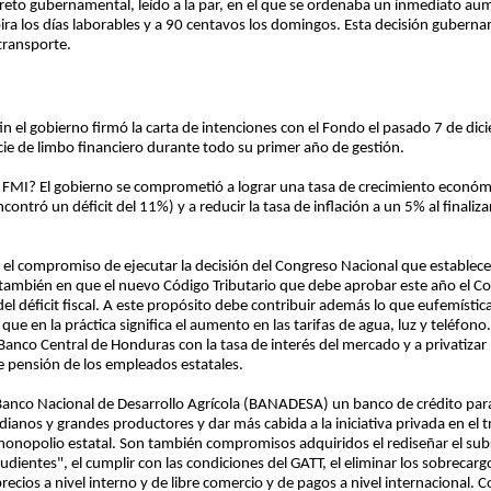
creto gubernamental, leído a la par, en el que se ordenaba un inmediato aum
ra los días laborables y a 90 centavos los domingos. Esta decisión gubern
 transporte.
in el gobierno firmó la carta de intenciones con el Fondo el pasado 7 de di
ie de limbo financiero durante todo su primer año de gestión.
 FMI? El gobierno se comprometió a lograr una tasa de crecimiento económic
ncontró un déficit del 11%) y a reducir la tasa de inflación a un 5% al finaliz
mió el compromiso de ejecutar la decisión del Congreso Nacional que establec
 también en que el nuevo Código Tributario que debe aprobar este año el Co
 del déficit fiscal. A este propósito debe contribuir además lo que eufemís
que en la práctica significa el aumento en las tarifas de agua, luz y teléfo
Banco Central de Honduras con la tasa de interés del mercado y a privatizar
 pensión de los empleados estatales.
Banco Nacional de Desarrollo Agrícola (BANADESA) un banco de crédito par
ianos y grandes productores y dar más cabida a la iniciativa privada en el t
monopolio estatal. Son también compromisos adquiridos el rediseñar el sub
udientes", el cumplir con las condiciones del GATT, el eliminar los sobrecar
 precios a nivel interno y de libre comercio y de pagos a nivel internacional