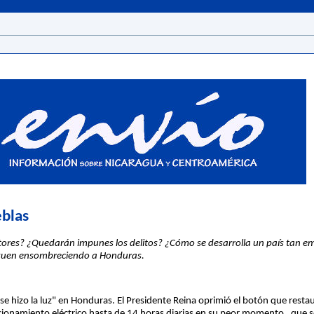
eblas
utores? ¿Quedarán impunes los delitos? ¿Cómo se desarrolla un país tan 
siguen ensombreciendo a Honduras.
 hizo la luz" en Honduras. El Presidente Reina oprimió el botón que restauró
acionamiento eléctrico hasta de 14 horas diarias en su peor momento , que s