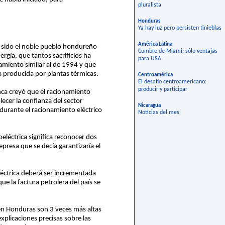
pluralista
Honduras
Ya hay luz pero persisten tinieblas
América Latina
ha sido el noble pueblo hondureño
Cumbre de Miami: sólo ventajas
rgía, que tantos sacrificios ha
para USA
namiento similar al de 1994 y que
a producida por plantas térmicas.
Centroamérica
El desafío centroamericano:
producir y participar
ca creyó que el racionamiento
ecer la confianza del sector
Nicaragua
durante el racionamiento eléctrico
Noticias del mes
eléctrica significa reconocer dos
presa que se decía garantizaría el
eléctrica deberá ser incrementada
e la factura petrolera del país se
 en Honduras son 3 veces más altas
xplicaciones precisas sobre las