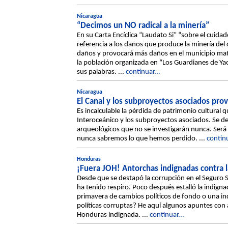
Nicaragua
“Decimos un NO radical a la minería”
En su Carta Encíclica “Laudato Si” “sobre el cuida
referencia a los daños que produce la minería de
daños y provocará más daños en el municipio ma
la población organizada en “Los Guardianes de Ya
sus palabras. ...
continuar...
Nicaragua
El Canal y los subproyectos asociados prov
Es incalculable la pérdida de patrimonio cultural 
Interoceánico y los subproyectos asociados. Se des
arqueológicos que no se investigarán nunca. Será 
nunca sabremos lo que hemos perdido. ...
continu
Honduras
¡Fuera JOH! Antorchas indignadas contra la
Desde que se destapó la corrupción en el Seguro 
ha tenido respiro. Poco después estalló la indign
primavera de cambios políticos de fondo o una in
políticas corruptas? He aquí algunos apuntes con 
Honduras indignada. ...
continuar...