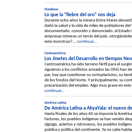
Honduras
Lo que la “fiebre del oro” nos deja
Durante ocho años la minera Entre Mares devastó 
dañó la salud y la vida de miles de pobladores del V
documentado, conocido y denunciado, el Estado 
empresas mineras un tercio del país, otorgándoles
este monstruo?...
continuar...
Centroamérica
Los Jinetes del Desarrollo en tiempos Neo
Centroamérica ha sido terreno fértil para el surg
siguieron a los conflictos armados las ONG han de
par, hay que cuestionar su cortoplacismo, su tend
de los fondos del Norte. Y principalmente, su contr
precarización del empleo. Algo muy grave en este
continuar...
América Latina
De América Latina a AbyaYala: el nuevo de
Hasta finales de los años 60 se imponía la Améri
factores, los pueblos indígenas se han venido de
zigzags, aciertos y retrocesos, los pueblos indíg
pública y política del continente. Ya no cabe hab