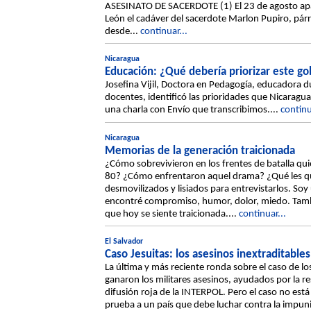
ASESINATO DE SACERDOTE (1) El 23 de agosto apa
León el cadáver del sacerdote Marlon Pupiro, pár
desde...
continuar...
Nicaragua
Educación: ¿Qué debería priorizar este g
Josefina Vijil, Doctora en Pedagogía, educadora d
docentes, identificó las prioridades que Nicaragua
una charla con Envío que transcribimos....
continu
Nicaragua
Memorias de la generación traicionada
¿Cómo sobrevivieron en los frentes de batalla qui
80? ¿Cómo enfrentaron aquel drama? ¿Qué les qui
desmovilizados y lisiados para entrevistarlos. Soy
encontré compromiso, humor, dolor, miedo. Tam
que hoy se siente traicionada....
continuar...
El Salvador
Caso Jesuitas: los asesinos inextraditables
La última y más reciente ronda sobre el caso de l
ganaron los militares asesinos, ayudados por la re
difusión roja de la INTERPOL. Pero el caso no es
prueba a un país que debe luchar contra la impun