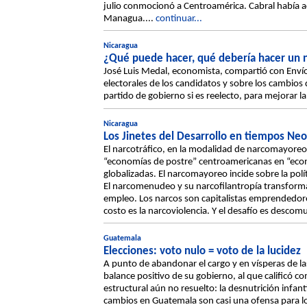
julio conmocionó a Centroamérica. Cabral había a
Managua....
continuar...
Nicaragua
¿Qué puede hacer, qué debería hacer un 
José Luis Medal, economista, compartió con Envío
electorales de los candidatos y sobre los cambios
partido de gobierno si es reelecto, para mejorar la
Nicaragua
Los Jinetes del Desarrollo en tiempos Neol
El narcotráfico, en la modalidad de narcomayore
“economías de postre” centroamericanas en “econ
globalizadas. El narcomayoreo incide sobre la polít
El narcomenudeo y su narcofilantropía transform
empleo. Los narcos son capitalistas emprendedore
costo es la narcoviolencia. Y el desafío es descomu
Guatemala
Elecciones: voto nulo = voto de la lucidez
A punto de abandonar el cargo y en vísperas de la
balance positivo de su gobierno, al que calificó c
estructural aún no resuelto: la desnutrición infan
cambios en Guatemala son casi una ofensa para lo