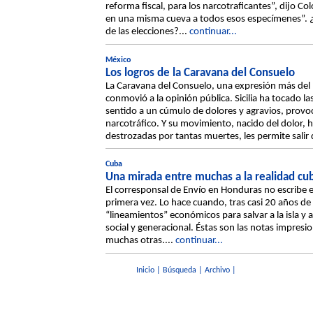
reforma fiscal, para los narcotraficantes”, dijo C
en una misma cueva a todos esos especímenes”. ¿
de las elecciones?...
continuar...
México
Los logros de la Caravana del Consuelo
La Caravana del Consuelo, una expresión más del m
conmovió a la opinión pública. Sicilia ha tocado l
sentido a un cúmulo de dolores y agravios, provoc
narcotráfico. Y su movimiento, nacido del dolor, hac
destrozadas por tantas muertes, les permite sali
Cuba
Una mirada entre muchas a la realidad cu
El corresponsal de Envío en Honduras no escribe es
primera vez. Lo hace cuando, tras casi 20 años de
“lineamientos” económicos para salvar a la isla y 
social y generacional. Éstas son las notas impresi
muchas otras....
continuar...
Inicio
|
Búsqueda
|
Archivo
|