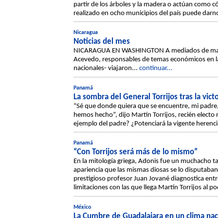
partir de los árboles y la madera o actúan como 
realizado en ocho municipios del país puede darno
Nicaragua
Noticias del mes
NICARAGUA EN WASHINGTON A mediados de mayo,
Acevedo, responsables de temas económicos en la
nacionales- viajaron...
continuar...
Panamá
La sombra del General Torrijos tras la victo
“Sé que donde quiera que se encuentre, mi padre, 
hemos hecho”, dijo Martín Torrijos, recién electo
ejemplo del padre? ¿Potenciará la vigente herencia
Panamá
“Con Torrijos será más de lo mismo”
En la mitología griega, Adonis fue un muchacho ta
apariencia que las mismas diosas se lo disputaba
prestigioso profesor Juan Jované diagnostica entr
limitaciones con las que llega Martín Torrijos al po
México
La Cumbre de Guadalajara en un clima naci