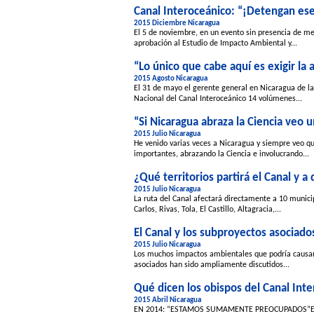
Canal Interoceánico: “¡Detengan es
2015 Diciembre Nicaragua
El 5 de noviembre, en un evento sin presencia de me
aprobación al Estudio de Impacto Ambiental y...
“Lo único que cabe aquí es exigir la 
2015 Agosto Nicaragua
El 31 de mayo el gerente general en Nicaragua de 
Nacional del Canal Interoceánico 14 volúmenes...
“Si Nicaragua abraza la Ciencia veo u
2015 Julio Nicaragua
He venido varias veces a Nicaragua y siempre veo qu
importantes, abrazando la Ciencia e involucrando...
¿Qué territorios partirá el Canal y 
2015 Julio Nicaragua
La ruta del Canal afectará directamente a 10 municip
Carlos, Rivas, Tola, El Castillo, Altagracia,...
El Canal y los subproyectos asociado
2015 Julio Nicaragua
Los muchos impactos ambientales que podría causar 
asociados han sido ampliamente discutidos...
Qué dicen los obispos del Canal Int
2015 Abril Nicaragua
EN 2014: “ESTAMOS SUMAMENTE PREOCUPADOS”El pro