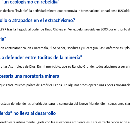
 “un ecologismo en rebeldía”
ua declaró “inviable” la actividad minera que promovía la transnacional canadiense B2Gold 
llo o atrapados en el extractivismo?
99 tras la llegada al poder de Hugo Chávez en Venezuela, seguida en 2003 por el triunfo de 
ía”
í en Centroamérica, en Guatemala, El Salvador, Honduras y Nicaragua, las Conferencias Epis
 a defender entre toditos de la minería”
o a las Asambleas de Dios. En mi municipio, que es Rancho Grande, todos aludimos a ser crist
ecesaria una moratoria minera
 que azota muchos países de América Latina. En algunos sitios operan unas pocas transnacio
 estaba definiendo las prioridades para la conquista del Nuevo Mundo, dio instrucciones clar
ierda” no lleva al desarrollo
rrollo está íntimamente ligada con las cuestiones ambientales. Esta estrecha vinculación e