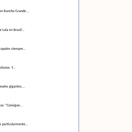
en Rancho Grande....
Lula en Brasil...
copales siempre...
ianos. Y...
nales gigantes,...
as: “Consigue...
s particularmente...