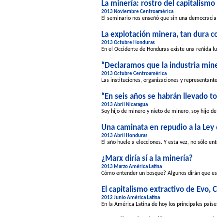
La minería: rostro del capitalismo
2013 Noviembre Centroamérica
El seminario nos enseñó que sin una democracia r
La explotación minera, tan dura c
2013 Octubre Honduras
En el Occidente de Honduras existe una reñida l
“Declaramos que la industria mine
2013 Octubre Centroamérica
Las instituciones, organizaciones y representant
“En seis años se habrán llevado to
2013 Abril Nicaragua
Soy hijo de minero y nieto de minero, soy hijo de
Una caminata en repudio a la Ley
2013 Abril Honduras
El año huele a elecciones. Y esta vez, no sólo ent
¿Marx diría sí a la minería?
2013 Marzo América Latina
Cómo entender un bosque? Algunos dirán que es 
El capitalismo extractivo de Evo, 
2012 Junio América Latina
En la América Latina de hoy los principales paíse