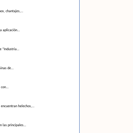
s, chantajes,...
 aplicación...
 “Industria...
inas de...
 con...
encuentran helechos,...
 las principales...