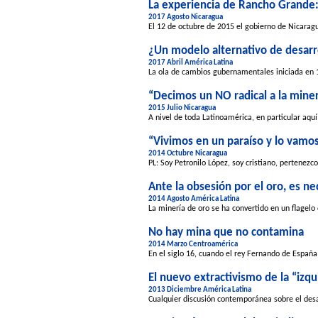
La experiencia de Rancho Grande:
2017 Agosto Nicaragua
El 12 de octubre de 2015 el gobierno de Nicarag
¿Un modelo alternativo de desarro
2017 Abril América Latina
La ola de cambios gubernamentales iniciada en 19
“Decimos un NO radical a la miner
2015 Julio Nicaragua
A nivel de toda Latinoamérica, en particular aqu
“Vivimos en un paraíso y lo vamos
2014 Octubre Nicaragua
PL: Soy Petronilo López, soy cristiano, pertenezc
Ante la obsesión por el oro, es n
2014 Agosto América Latina
La minería de oro se ha convertido en un flagelo
No hay mina que no contamina
2014 Marzo Centroamérica
En el siglo 16, cuando el rey Fernando de España
El nuevo extractivismo de la “izqu
2013 Diciembre América Latina
Cualquier discusión contemporánea sobre el desa