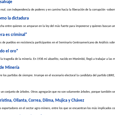
 salvaje
eal, con independencia de poderes y en camino hacia la liberación de la corrupción -soborno
omo la dictadura
ucha entre quienes se amparan en la ley del más fuerte para imponerse y quienes buscan una
ra es criminal”
es de pueblos en resistencia participantes en el Seminario Centroamericano de Análisis sobre
do el oro”
 la tragedia de la minería. En 1936 mi abuelito, nacido en Monimbó, llegó a trabajar a las m
 de Minería
re los partidos de siempre. Irrumpe en el escenario electoral la candidata del partido LIBRE,
un conjunto de árboles. Otros agregarán que no son solamente árboles, porque también se 
Cristina, Ollanta, Correa, Dilma, Mujica y Chávez
s exportadores en el sector agro-minero, entre los que se encuentran los más implicados con