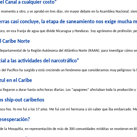
el Canal a cualquier costo”
 momento a otro, y se aprobó en tres días, sin mayor debate en la Asamblea Nacional, siend
ierras casi concluye, la etapa de saneamiento nos exige mucha 
co, en esa franja de agua que divide Nicaragua y Honduras. Soy agrónomo de profesión, pe
l Caribe Norte
 departamental de la Región Autónoma del Atlántico Norte (RAAN), para investigar cómo se 
ial a las actividades del narcotráfico”
 del Pacífico ha surgido y está creciendo un fenómeno que consideramos muy peligroso: la l
ul en el Caribe
 llegaron a durar hasta ocho horas diarias. Los “apagones” afectaban toda la producción y la
os ship-out caribeños
oco feo. Yo me fui a los 17 años. Me fui con mi hermana y sin saber que iba embarcado. Me 
desesperación?
 de la Mosquitia, en representación de más de 300 comunidades mískitas se reunieron en Bil