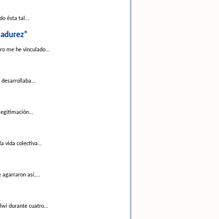
o ésta tal...
madurez”
ro me he vinculado...
desarrollaba...
egitimación...
 vida colectiva...
agarraron así,...
wi durante cuatro...