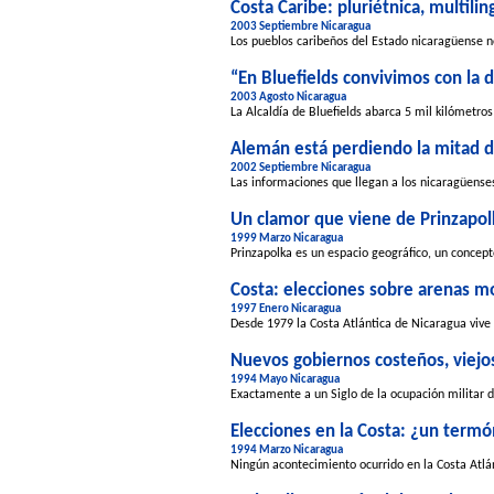
Costa Caribe: pluriétnica, multil
2003 Septiembre Nicaragua
Los pueblos caribeños del Estado nicaragüense n
“En Bluefields convivimos con la 
2003 Agosto Nicaragua
La Alcaldía de Bluefields abarca 5 mil kilómetros
Alemán está perdiendo la mitad d
2002 Septiembre Nicaragua
Las informaciones que llegan a los nicaragüenses
Un clamor que viene de Prinzapol
1999 Marzo Nicaragua
Prinzapolka es un espacio geográfico, un concepto j
Costa: elecciones sobre arenas m
1997 Enero Nicaragua
Desde 1979 la Costa Atlántica de Nicaragua vive un
Nuevos gobiernos costeños, viejo
1994 Mayo Nicaragua
Exactamente a un Siglo de la ocupación militar d
Elecciones en la Costa: ¿un term
1994 Marzo Nicaragua
Ningún acontecimiento ocurrido en la Costa Atlán