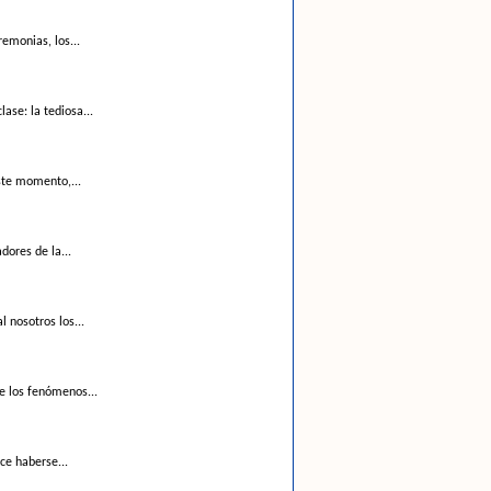
emonias, los...
ase: la tediosa...
ste momento,...
dores de la...
 nosotros los...
de los fenómenos...
ce haberse...