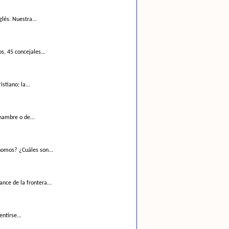
lés. Nuestra...
s, 45 concejales...
tiano; la...
hambre o de...
nomos? ¿Cuáles son...
ce de la frontera...
ntirse...