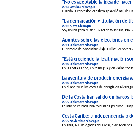
“No es aceptable la idea de hacer 
2013 Octubre Nicaragua
Cuando la concesión canalera apareció así, de un
“La demarcación y titulación de t
2012 Mayo Nicaragua
Soy un indígena miskitu. Nací en Waspam, Río Co
Apuntes sobre las elecciones en e
2011 Diciembre Nicaragua
El primero de noviembre viajé a Bilwi, cabecera
“Está creciendo la legitimación soc
2010 Diciembre Nicaragua
En la Costa Caribe, en Managua y en varias zonas
La aventura de producir energía az
2010 Diciembre Nicaragua
En el año 2006 los cortes de energía en Nicaragua
De la Costa han salido en barcos l
2009 Diciembre Nicaragua
Lo mío no es nada bonito ni nada precioso. Tamp
Costa Caribe: ¿Independencia o 
2009 Noviembre Nicaragua
En abril, 400 delegados del Consejo de Ancianos