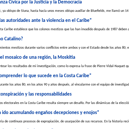
anza Cívica por la Justicia y la Democracia
ya obispo de Siuna, hasta hacía unos meses obispo auxiliar de Bluefields, me llamó un 14
las autoridades ante la violencia en el Caribe”
sta Caribe establece que los colonos mestizos que las han invadido después de 1987 deben a
no Catalino?
ientos mestizos durante varios conflictos entre ambos y con el Estado desde los años 80, e
del mosaico de una región, la Moskitia
tear los resultados de mi investigación, como lo expresa la frase de Pierre Vidal-Naquet q
comprender lo que sucede en la Costa Caribe”
urante los años 80, en los años 90 y años después, al vincularme con el equipo de investigad
conspiración y las responsabilidades
os electorales en la Costa Caribe resulta siempre un desafío. Por las dinámicas de la elección
an ido acumulando engaños decepciones y enojos”
ia de continuos procesos de expropiación, de usurpación de sus recursos. En la historia reci