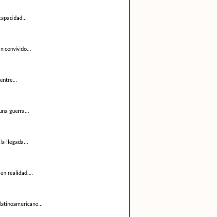
capacidad...
n convivido...
entre...
una guerra...
a llegada...
n realidad....
latinoamericano...