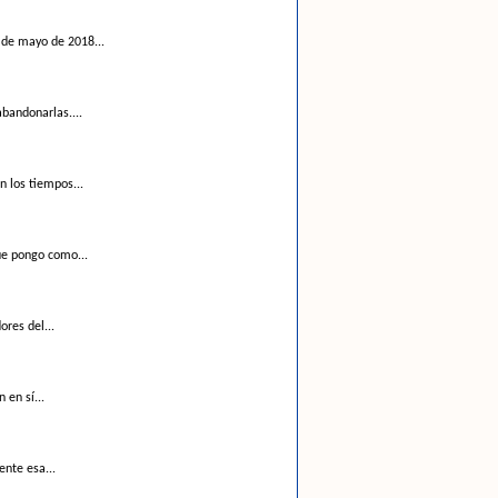
 de mayo de 2018...
bandonarlas....
n los tiempos...
ue pongo como...
ores del...
 en sí...
ente esa...