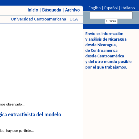
English
|
Español
|
Italiano
Inicio
|
Búsqueda
|
Archivo
Universidad Centroamericana - UCA
Envío es información
y análisis de Nicaragua
desde Nicaragua,
de Centroamérica
desde Centroamérica
y del otro mundo posible
por el que trabajamos.
mos observado...
ica extractivista del modelo
d, hay que partirde...