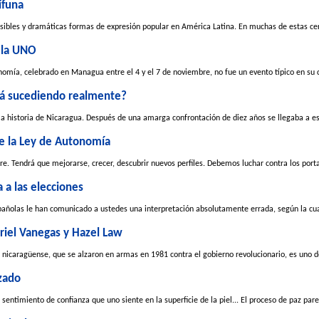
ífuna
isibles y dramáticas formas de expresión popular en América Latina. En muchas de estas cer
 la UNO
omía, celebrado en Managua entre el 4 y el 7 de noviembre, no fue un evento típico en su cl
stá sucediendo realmente?
la historia de Nicaragua. Después de una amarga confrontación de diez años se llegaba a e
de la Ley de Autonomía
e. Tendrá que mejorarse, crecer, descubrir nuevos perfiles. Debemos luchar contra los porta
 a las elecciones
ñolas le han comunicado a ustedes una interpretación absolutamente errada, según la cual
riel Vanegas y Hazel Law
ica nicaragüense, que se alzaron en armas en 1981 contra el gobierno revolucionario, es uno 
nzado
 sentimiento de confianza que uno siente en la superficie de la piel... El proceso de paz pare