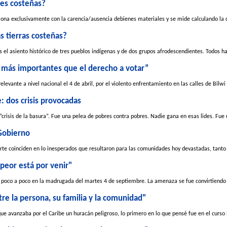
res costeñas?
aciona exclusivamente con la carencia/ausencia debienes materiales y se mide calculando la 
s tierras costeñas?
 el asiento histórico de tres pueblos indígenas y de dos grupos afrodescendientes. Todos ha
más importantes que el derecho a votar”
levante a nivel nacional el 4 de abril, por el violento enfrentamiento en las calles de Bilwi 
: dos crisis provocadas
risis de la basura”. Fue una pelea de pobres contra pobres. Nadie gana en esas lides. Fue 
 Gobierno
rte coinciden en lo inesperados que resultaron para las comunidades hoy devastadas, tanto l
peor está por venir"
r poco a poco en la madrugada del martes 4 de septiembre. La amenaza se fue convirtiendo e
tre la persona, su familia y la comunidad"
e avanzaba por el Caribe un huracán peligroso, lo primero en lo que pensé fue en el curso 