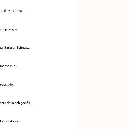
to de Nicaragua...
objetiva, se...
nitaria en Leimus....
mente ellos...
negociado...
nte de la delegación...
os habitantes...