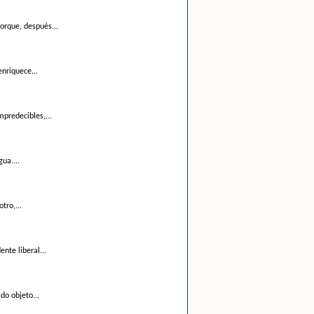
orque, después...
enriquece...
mpredecibles,...
ua....
tro,...
nte liberal...
do objeto...