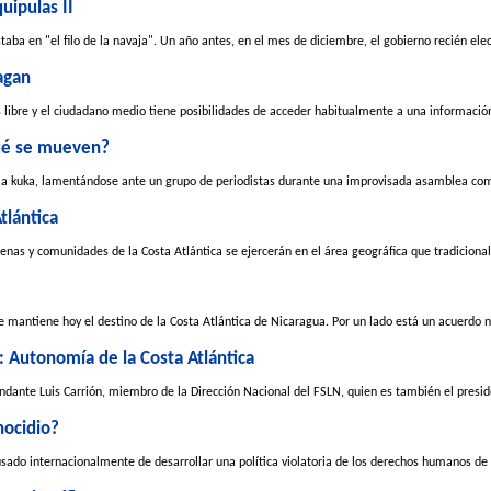
uipulas II
aba en "el filo de la navaja". Un año antes, en el mes de diciembre, el gobierno recién elec
agan
libre y el ciudadano medio tiene posibilidades de acceder habitualmente a una información 
qué se mueven?
la kuka, lamentándose ante un grupo de periodistas durante una improvisada asamblea comu
tlántica
nas y comunidades de la Costa Atlántica se ejercerán en el área geográfica que tradicional
o se mantiene hoy el destino de la Costa Atlántica de Nicaragua. Por un lado está un acuerdo 
: Autonomía de la Costa Atlántica
dante Luis Carrión, miembro de la Dirección Nacional del FSLN, quien es también el preside
nocidio?
ado internacionalmente de desarrollar una política violatoria de los derechos humanos de l