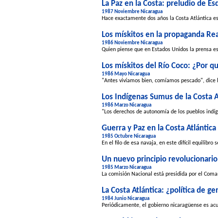
La Paz en la Costa: preludio de Esq
1987 Noviembre Nicaragua
Hace exactamente dos años la Costa Atlántica est
Los mískitos en la propaganda Re
1986 Noviembre Nicaragua
Quien piense que en Estados Unidos la prensa es 
Los mískitos del Río Coco: ¿Por 
1986 Mayo Nicaragua
"Antes vivíamos bien, comíamos pescado", dice 
Los Indígenas Sumus de la Costa A
1986 Marzo Nicaragua
"Los derechos de autonomía de los pueblos indíge
Guerra y Paz en la Costa Atlántica
1985 Octubre Nicaragua
En el filo de esa navaja, en este difícil equilibr
Un nuevo principio revolucionario
1985 Marzo Nicaragua
La comisión Nacional está presidida por el Coman
La Costa Atlántica: ¿política de ge
1984 Junio Nicaragua
Periódicamente, el gobierno nicaragüense es acus