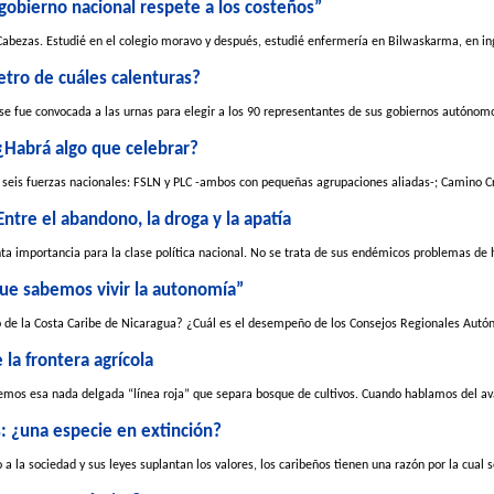
gobierno nacional respete a los costeños”
 Cabezas. Estudié en el colegio moravo y después, estudié enfermería en Bilwaskarma, en ing
etro de cuáles calenturas?
se fue convocada a las urnas para elegir a los 90 representantes de sus gobiernos autónomo
 ¿Habrá algo que celebrar?
 seis fuerzas nacionales: FSLN y PLC -ambos con pequeñas agrupaciones aliadas-; Camino Cris
Entre el abandono, la droga y la apatía
ta importancia para la clase política nacional. No se trata de sus endémicos problemas de 
ue sabemos vivir la autonomía”
de la Costa Caribe de Nicaragua? ¿Cuál es el desempeño de los Consejos Regionales Autó
la frontera agrícola
mos esa nada delgada “línea roja” que separa bosque de cultivos. Cuando hablamos del avan
s: ¿una especie en extinción?
 la sociedad y sus leyes suplantan los valores, los caribeños tienen una razón por la cual se