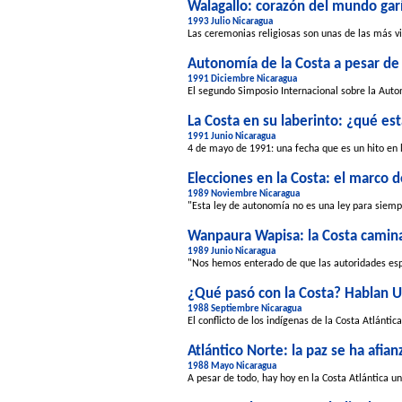
Walagallo: corazón del mundo gar
1993 Julio Nicaragua
Las ceremonias religiosas son unas de las más v
Autonomía de la Costa a pesar de
1991 Diciembre Nicaragua
El segundo Simposio Internacional sobre la Auton
La Costa en su laberinto: ¿qué e
1991 Junio Nicaragua
4 de mayo de 1991: una fecha que es un hito en 
Elecciones en la Costa: el marco 
1989 Noviembre Nicaragua
"Esta ley de autonomía no es una ley para siempr
Wanpaura Wapisa: la Costa camina
1989 Junio Nicaragua
"Nos hemos enterado de que las autoridades espa
¿Qué pasó con la Costa? Hablan U
1988 Septiembre Nicaragua
El conflicto de los indígenas de la Costa Atlánt
Atlántico Norte: la paz se ha afia
1988 Mayo Nicaragua
A pesar de todo, hay hoy en la Costa Atlántica un