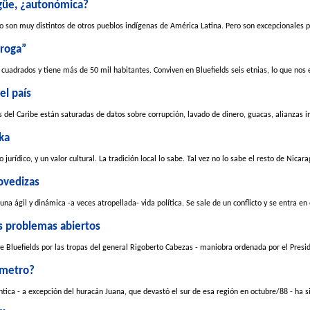
ingüe, ¿autonómica?
o son muy distintos de otros pueblos indígenas de América Latina. Pero son excepcionales p
droga”
 cuadrados y tiene más de 50 mil habitantes. Conviven en Bluefields seis etnias, lo que nos 
el país
 del Caribe están saturadas de datos sobre corrupción, lavado de dinero, guacas, alianzas i
ka
urídico, y un valor cultural. La tradición local lo sabe. Tal vez no lo sabe el resto de Nicarag
ovedizas
a ágil y dinámica -a veces atropellada- vida política. Se sale de un conflicto y se entra en o
s problemas abiertos
e Bluefields por las tropas del general Rigoberto Cabezas - maniobra ordenada por el Preside
ómetro?
tica - a excepción del huracán Juana, que devastó el sur de esa región en octubre/88 - ha si