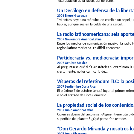
“expropiación de la razón, del derecho...
Un Decálogo en defensa de la libert
2008 Enero Nicaragua
“Mientras haya una máquina de escribir, un papel, u
hablar, aunque sea en la celda de una cárcel,...
La radio latinoamericana: seis aporte
2007 Noviembre América Latina
Entre los medios de comunicación masiva, la radio f
región latinoamericana. Es difícil encontrar,...
Partidocracia vs. mediocracia: impo
2007 Octubre México
Al preguntarse qué diría Aristóteles si examinara la
ciertamente, no los calificaría de...
Vísperas del referéndum TLC: la pos
2007 Septiembre Costa Rica
El próximo 7 de octubre tendrá lugar al primer refer
o no el Tratado de Libre Comercio...
La propiedad social de los contenid
2007 Junio América Latina
Quién es dueño del arco iris? ¿Alguien tiene título 
superficie del planeta? ¿Qué pensarían ustedes...
“Don Gerardo Miranda y nosotros lo