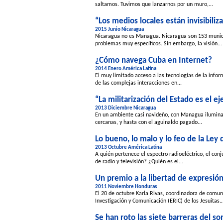
saltamos. Tuvimos que lanzarnos por un muro,...
“Los medios locales están invisibil
2015 Junio Nicaragua
Nicaragua no es Managua. Nicaragua son 153 munici
problemas muy específicos. Sin embargo, la visión...
¿Cómo navega Cuba en Internet?
2014 Enero América Latina
El muy limitado acceso a las tecnologías de la infor
de las complejas interacciones en...
“La militarización del Estado es el 
2013 Diciembre Nicaragua
En un ambiente casi navideño, con Managua iluminada 
cercanas, y hasta con el aguinaldo pagado...
Lo bueno, lo malo y lo feo de la Le
2013 Octubre América Latina
A quién pertenece el espectro radioeléctrico, el co
de radio y televisión? ¿Quién es el...
Un premio a la libertad de expresió
2011 Noviembre Honduras
El 20 de octubre Karla Rivas, coordinadora de comun
Investigación y Comunicación (ERIC) de los Jesuitas..
Se han roto las siete barreras del so