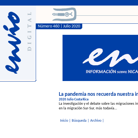
Número 460 | Julio 2020
La pandemia nos recuerda nuestra i
2020 Julio Costa Rica
La investigación y el debate sobre las migraciones 
en la migración Sur-Sur, más todavía...
Inicio
|
Búsqueda
|
Archivo
|