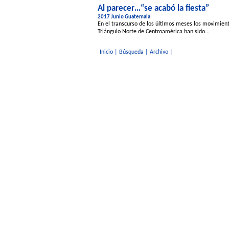
Al parecer…“se acabó la fiesta”
2017 Junio Guatemala
En el transcurso de los últimos meses los movimien
Triángulo Norte de Centroamérica han sido...
Inicio
|
Búsqueda
|
Archivo
|